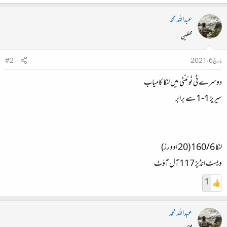
عبداللہ محمد
محفلین
مارچ 6، 2021
#2
دوسرے ٹی ٹوئنٹی میں لنکا کامیاب
سیریز 1-1 سے برابر
لنکا 160/6 (20 اوورز)
ویسٹ انڈیز 117 آل آؤٹ
1
عبداللہ محمد