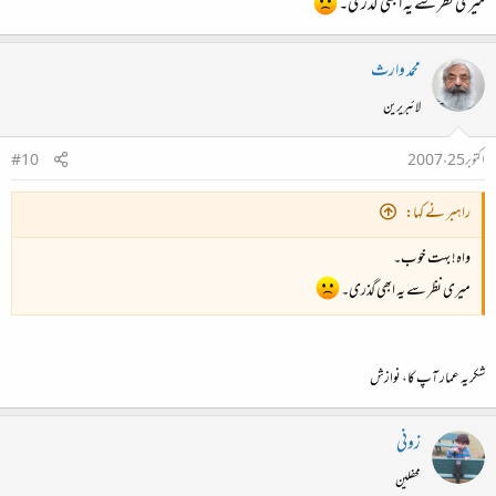
میری نظر سے یہ ابھی گذری۔
محمد وارث
لائبریرین
اکتوبر 25، 2007
#10
راہبر نے کہا:
واہ! بہت خوب۔
میری نظر سے یہ ابھی گذری۔
شکریہ عمار آپ کا، نوازش
زونی
محفلین