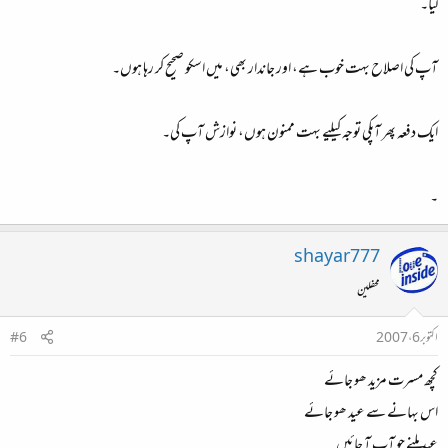
لیا۔
آپ کی اصلاح بہت خوب ہے، اور جاندار بھی، میں اسکو صحیح کر رہا ہوں۔
ایک دفعہ پھر آپکی توجہ کیلیے بہت ممنون ہوں، نوازش آپ کی۔
۔
shayar777
محفلین
اکتوبر 6، 2007
#6
کچھ مسرت مزید ھو جائے
اس بہانے سے عید ھو جائے
عید ملنے جو آپ آ جائیں