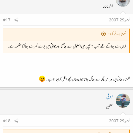
لائبریرین
نومبر 29، 2007
#17
شمشاد نے کہا:
کہاں سے بھاگے تھے آپ؟ بچپن میں اسکول سے بھاگنا اور جوانی میں بڑے گھر سے بھاگنا مشہور ہے۔
شمشاد بھائی میں ہر اس جگہ سے بھاگ جاتا ہوں جہاں مجھے انکل کہا جاتا ہے۔
زونی
محفلین
نومبر 29، 2007
#18