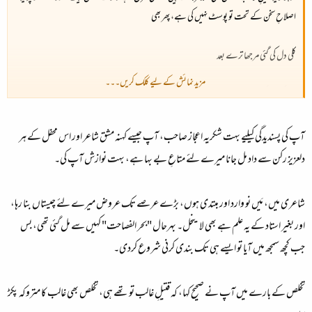
اصلاحِ سخن کے تحت تو پوسٹ نہیں کی ہے، پھر بھی
کلی دل کی گئی مرجھا ترے بعد
مزید نمائش کے لیے کلک کریں۔۔۔
اس کو یوں کر دیں تو نامانوسیت ختم ہو جائے گی
کلی مرجھا گئی دل کی ترے بعد
آپ کی پسندیدگی کیلیے بہت شکریہ اعجاز صاحب، آپ جیسے کہنہ مشق شاعر اور اس محفل کے ہر
دلعزیز رکن سے داد مل جانا میرے لئے متاعِ بے بہا ہے، بہت نوازش آپ کی۔
شاعری میں، مَیں نو وارد اور مبتدی ہوں، بڑے عرصے تک عروض میرے لئے چیستاں بنا رہا،
اور بغیر استاد کے یہ علم ہے بھی لا ینحل۔ بہرحال "بحر الفصاحت" کہیں سے مل گئی تھی، بس
جب کچھ سمجھ میں آیا تو ایسے ہی تک بندی کرنی شروع کردی۔
تخلص کے بارے میں آپ نے صحیح کہا، کہ قتیلِ غالب تو تھے ہی، تخلص بھی غالب کا متروکہ پکڑ