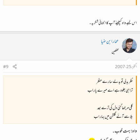
اس لمبے واہ کیلیئے آپ کا انتہائی شکریہ۔
عمار ابن ضیا
محفلین
اکتوبر 25، 2007
#9
نظر بدلی تو بدلے سارے منظر
ترا ہی جلوہ ہے اے میرے یار اب
کلی مرجھا گئی دل کی ترے بعد
بلا سے آئے گلشن میں بہار اب
واہ! بہت خوب۔