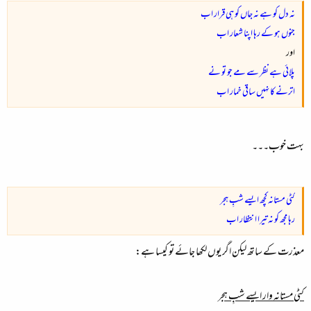
نہ دل کو ہے نہ جاں کو ہی قرار اب
جنوں ہو کے رہا اپنا شعار اب
اور
پلائی ہے نظر سے مے جو تو نے
اترنے کا نہیں ساقی خمار اب
بہت خوب۔۔۔
کٹی مستانہ کچھ ایسے شبِ ہجر
رہا مجھ کو نہ تیرا انتظار اب
معذرت کے ساتھ لیکن اگر یوں لکھا جائے تو کیسا ہے:
کٹی مستانہ وار ایسے شبِ ہجر