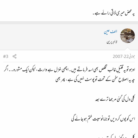
یہ محض میری ذاتی رائے ہے۔
الف عین
لائبریرین
جولائی 22، 2007
#3
اوہو تو یہ قتیلِ غالب تخلص بھی اسد فرماتے ہیں۔ اچھی غزل ہے وارث، لیکن ایک مشورہ۔۔ اگر
چہ یہ اصلاحِ سخن کے تحت تو پوسٹ نہیں کی ہے، پھر بھی
کلی دل کی گئی مرجھا ترے بعد
اس کو یوں کر دیں تو نامانوسیت ختم ہو جائے گی