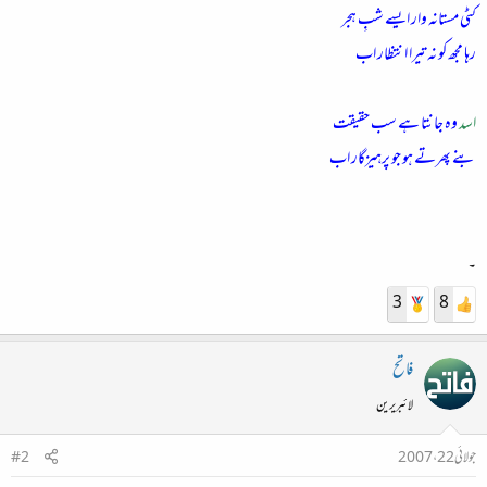
کٹی مستانہ وار ایسے شبِ ہجر
رہا مجھ کو نہ تیرا انتظار اب
اسد
وہ جانتا ہے سب حقیقت
بنے پھرتے ہو جو پرہیزگار اب
۔
3
8
فاتح
لائبریرین
جولائی 22، 2007
#2