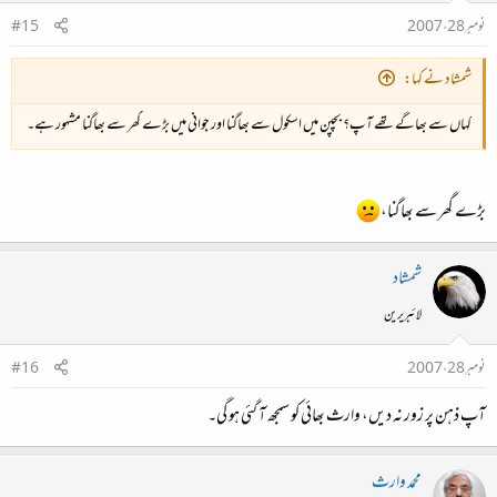
نومبر 28، 2007
#15
شمشاد نے کہا:
کہاں سے بھاگے تھے آپ؟ بچپن میں اسکول سے بھاگنا اور جوانی میں بڑے گھر سے بھاگنا مشہور ہے۔
بڑے گھر سے بھاگنا،
شمشاد
لائبریرین
نومبر 28، 2007
#16
آپ ذہن پر زور نہ دیں، وارث بھائی کو سمجھ آ گئی ہو گی۔
محمد وارث