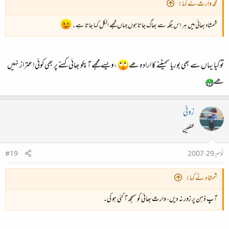
محمد وارث نے کہا:
شمشاد بھائی میں ہر اس جگہ سے بھاگ جاتا ہوں جہاں مجھے انکل کہا جاتا ہے۔
تو کیا یہاں سے بھی بوریا سمیٹنے کا ارادہ ھے
،ویسے مجھے آپکو بھائی کہنے پر بھی کوئی اعتراز نہیں
ھے
زونی
محفلین
نومبر 29، 2007
#19
شمشاد نے کہا:
آپ ذہن پر زور نہ دیں، وارث بھائی کو سمجھ آ گئی ہو گی۔