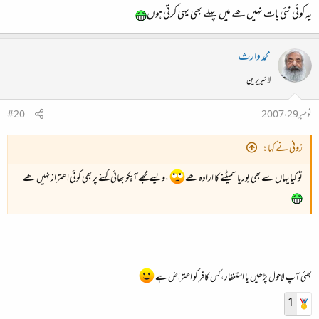
یہ کوئی نئی بات نہیں ھے میں پہلے بھی یہی کرتی ہوں
محمد وارث
لائبریرین
نومبر 29، 2007
#20
زونی نے کہا:
تو کیا یہاں سے بھی بوریا سمیٹنے کا ارادہ ھے
،ویسے مجھے آپکو بھائی کہنے پر بھی کوئی اعتراز نہیں ھے
بھئی آپ لاحول پڑھیں یا استغفار، کس کافر کو اعتراض ہے
1