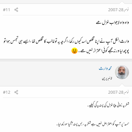
نومبر 28، 2007
#11
واہ واہ لاجواب غزل ھے
وارث انکل آپ نے اپنا تخلص اسد کیوں رکھا،اگرچہ یہ تو غالب کا تخلص تھا ،ایسے ہی تجسس ہوا تو
پوچھ لیا ورنہ مجھے کوئی اعتراز نہیں ھے۔
محمد وارث
لائبریرین
نومبر 28، 2007
#12
شکریہ زونی بیٹا غزل کی پسندیدگی کیلیے۔
'اسد' پر آپ کو اعتراض نہیں ہے شکریہ، بس پسند آگیا سو رکھ لیا۔