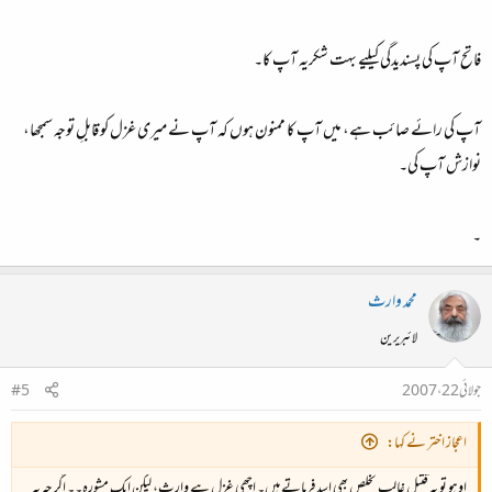
یہ محض میری ذاتی رائے ہے۔
فاتح آپ کی پسندیدگی کیلیے بہت شکریہ آپ کا۔
آپ کی رائے صائب ہے، میں آپ کا ممنون ہوں کہ آپ نے میری غزل کو قابلِ توجہ سمجھا،
نوازش آپ کی۔
۔
محمد وارث
لائبریرین
جولائی 22، 2007
#5
اعجاز اختر نے کہا:
اوہو تو یہ قتیلِ غالب تخلص بھی اسد فرماتے ہیں۔ اچھی غزل ہے وارث، لیکن ایک مشورہ۔۔ اگر چہ یہ