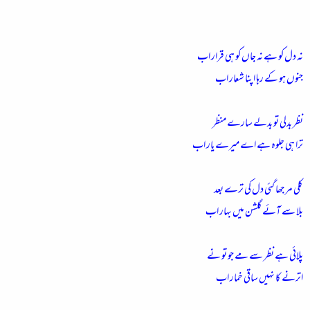
نہ دل کو ہے نہ جاں کو ہی قرار اب
جنوں ہو کے رہا اپنا شعار اب
نظر بدلی تو بدلے سارے منظر
ترا ہی جلوہ ہے اے میرے یار اب
کلی مرجھا گئی دل کی ترے بعد
بلا سے آئے گلشن میں بہار اب
پلائی ہے نظر سے مے جو تو نے
اترنے کا نہیں ساقی خمار اب