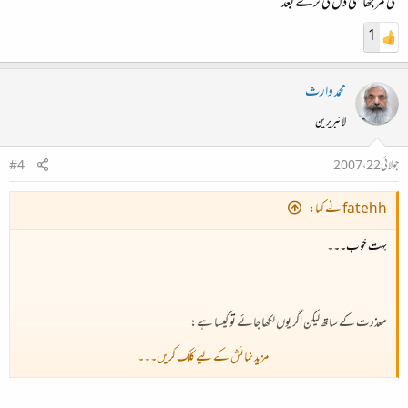
کلی مرجھا گئی دل کی ترے بعد
1
محمد وارث
لائبریرین
جولائی 22، 2007
#4
fatehh نے کہا:
بہت خوب۔۔۔
معذرت کے ساتھ لیکن اگر یوں لکھا جائے تو کیسا ہے:
مزید نمائش کے لیے کلک کریں۔۔۔
کٹی مستانہ وار ایسے شبِ ہجر