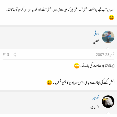
اور ہاں آپ مجھے بلا تکلف 'انکل' کہہ سکتی ہیں کہ میں عادی ہوں 'انکل' سننے کا، بلکہ یہ سن سن کر ہی تو بھاگا تھا۔
زونی
محفلین
نومبر 28، 2007
#13
(بھاگا تھا ) وضاحت کی جائے۔
انکل کہنے کی اجازت دیدی ،اس دریا دلی کا بھی شکریہ ۔
شمشاد
لائبریرین