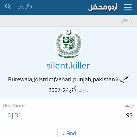
داخل ہوں
اراکین
silent.killer
Burewala,(district)Vehari,punjab,pakistan
از
·
محفلین
اکتوبر 24، 2007
رکنیت
Reactions
مراسلے
6
31
93
Find