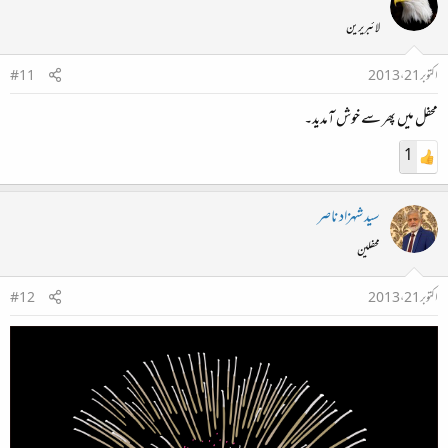
لائبریرین
اکتوبر 21، 2013
#11
محفل میں پھر سے خوش آمدید۔
1
سید شہزاد ناصر
محفلین
اکتوبر 21، 2013
#12