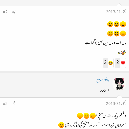
اکتوبر 21، 2013
#2
ہاں اب وزن میں بھی ہو گیا ہے
2
2
عائشہ عزیز
لائبریرین
اکتوبر 21، 2013
#3
ویلکم بیک مقدس آپی !
سعود بھیا زبردست کے ساتھ متفق کی ریٹنگ بھی