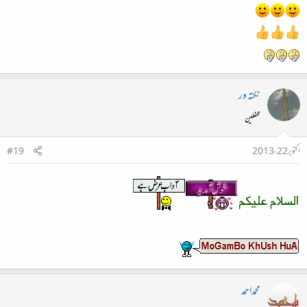
نکتہ ور
محفلین
اکتوبر 22، 2013
#19
محمداحمد