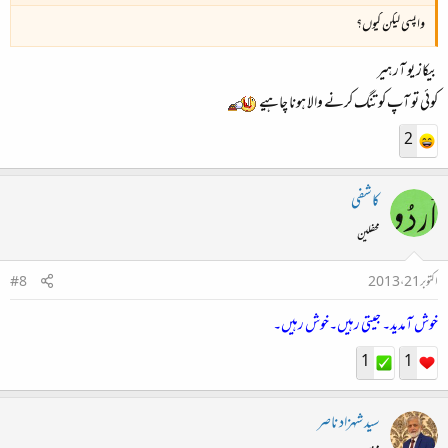
واپسی لیکن کیوں؟
بیکاز یو آر ہیر
کوئی تو آپ کو تنگ کرنے والا ہونا چاہیے
2
کاشفی
محفلین
اکتوبر 21، 2013
#8
خوش آمدید۔ جیتی رہیں۔خوش رہیں۔
1
1
سید شہزاد ناصر