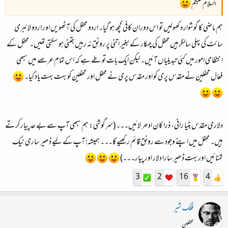
السلام علیکم
ہم ماضی کا گوشوارہ کھولیں تو اس دوران کافی کچھ ہو گیا۔ اردو محفل کی آٹھویں اور اردو لائبری
سائٹ کی پہلی سالگرہیں محفل کی چہکار کے بغیر اتنی پر رونق نہ رہیں جتنی ہو سکتی تھیں۔ محفل کے
انتظامی امور میں کئی تبدیلیاں آئیں۔ لیکن ایک بات تو طے ہے کہ اس تمام عرصے میں سبھی
فعال محفلین نے مقدس پری کو اور مقدس پری نے محفل اور محفلین کو بہت بہت یاد کیا۔
دلاری مقدس بٹیا رانی، ذرا کان ادھر لائیں۔۔۔ (سرگوشی: ہم سبھی آپ سے بے حد پیار کرتے
ہیں۔ محفل میں اپنے وجود سے رونق قائم رکھیے گا۔۔۔ ہمیشہ! آپ کے لیے ڈھیر ساری نیک
تمنائیں اور بہت ڈھیر سارا دلار اور پیار۔۔۔)
3
2
16
4
فلک شیر
محفلین