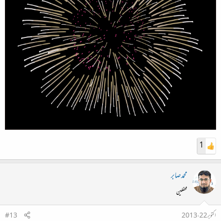
1
محمدصابر
محفلین
اکتوبر 22، 2013
#13