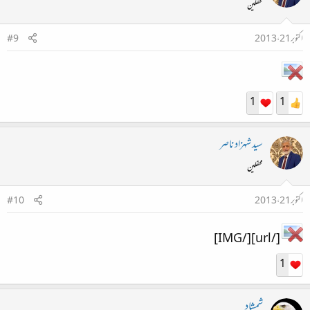
محفلین
اکتوبر 21، 2013
#9
1
1
سید شہزاد ناصر
محفلین
اکتوبر 21، 2013
#10
[/url][/IMG]
1
شمشاد