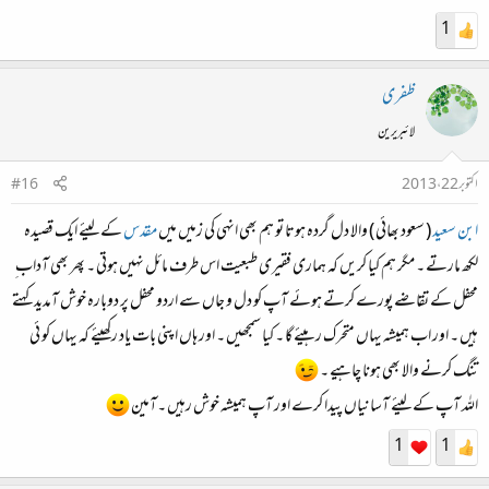
1
ظفری
لائبریرین
اکتوبر 22، 2013
#16
ابن سعید
( سعود بھائی ) والا دل گردہ ہوتا تو ہم بھی انہی کی زمیں میں
مقدس
کے لیئے ایک قصیدہ
لکھ مارتے ۔ مگر ہم کیا کریں کہ ہماری فقیری طبعیت اس طرف مائل نہیں ہوتی ۔ پھر بھی آداب ِ
محفل کے تقاضے پورے کرتے ہوئے آپ کو دل و جاں سے اردو محفل پر دوبارہ خوش آمدید کہتے
ہیں ۔ اور اب ہمیشہ یہاں متحرک رہیئے گا ۔ کیا سمجھیں ۔ اور ہاں اپنی بات یاد رکھیئے کہ یہاں کو ئی
تنگ کرنے والا بھی ہونا چاہیے ۔
اللہ آپ کے لیئے آسانیاں پیدا کرے اور آپ ہمیشہ خوش رہیں ۔آمین
1
1