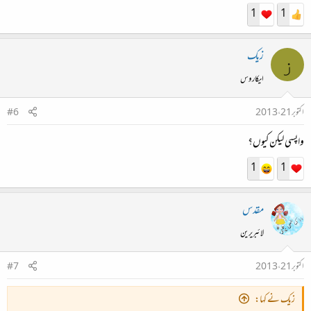
1
1
زیک
ز
ایکاروس
اکتوبر 21، 2013
#6
واپسی لیکن کیوں؟
1
1
مقدس
لائبریرین
اکتوبر 21، 2013
#7
زیک نے کہا: