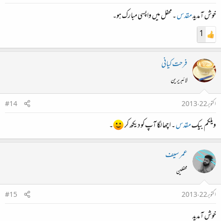
خوش آمدید
مقدس
۔محفل میں واپسی مبارک ہو۔
1
فرحت کیانی
لائبریرین
اکتوبر 22، 2013
#14
ویلکم بیک
مقدس
۔ اچھا لگا آپ کو دیکھ کر
۔
عمر سیف
محفلین
اکتوبر 22، 2013
#15
خوش آمدید