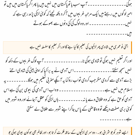
ہوگئ۔۔۔۔۔۔۔۔۔۔۔۔۔۔۔۔آپ سب یا تو پاکستان میں نہیں ہیں یا پھر اگر پاکستان میں ہیں تو
امیر لوگوں میں رہتے ہیں ایک مرتبہ غریبوں میں آکر دیکھ لیجئے کہ کوئ لڑکی پڑھ رہی ہے کہ
نہیں۔۔۔۔۔۔۔۔۔۔۔۔۔۔۔ اور وہ لوگ کئ کئ دنوں سے بھوکے ہوتے
ہیں۔۔۔۔۔۔۔۔۔۔۔۔۔۔۔۔۔
اتنی نو عمری میں شادی پھر لڑکیوں کی تعلیم کا کیا بنے گا اور اگر تعلیم کا سلسلہ نہیں ہے
اور اگر تعلیم نہیں ہوگی تو شادی ہوگی نا۔۔۔۔۔۔۔۔۔۔۔۔۔۔۔۔آپ لوگ غریبوں کے دکھ کو
نہیں سمجھ سکتے۔۔۔۔۔۔۔۔۔۔۔۔۔۔۔۔اس آدمی نے یہ برا کیا کہ اپنی بیٹی کی شادی اتنے
بڑے آدمی سے کردی مگر جب کردی تو اب روکنا یہ آپکے مغربی تعلیم میں ہوگا۔۔۔۔۔۔۔۔۔یہ
اسلام میں نہیں ہے۔۔۔۔۔۔۔۔۔۔۔۔۔۔۔۔۔۔۔ وہ اب اس آدمی کی بیوی بن گئ ہے اس
آدمی کو حق ہے کہ وہ طلاق دے یا نہ۔۔۔۔۔۔۔۔۔۔ہاں لڑکی کو عقل آجائے اور وہ شوہر میں
کوئ بری صفت دیکھے تو وہ قاضی کے پاس جاکر اپنے شوہر سے طلاق لے سکتی
ہے۔۔۔۔۔۔۔۔۔۔۔
ایسے شوہر کو جو شرابی ہو ۔، دوسری لڑکیوں کے ساتھ فلرٹ کرتا ہو ، اور ظالم بھی ہو کون بیوی ہوگی جو