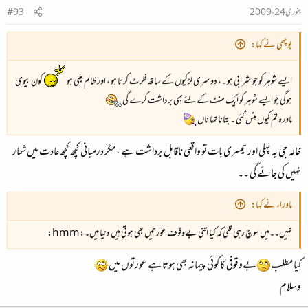
جنوری 24، 2009
#93
بوچھی نے کہا:
ایسے شوہر کو جو شرابی ہو ۔، دوسری لڑکیوں کے ساتھ فلرٹ کرتا ہو ، اور ظالم بھی ہو
کون بیوی
ہوگی جو ایسے شوہر کو ایک منٹ کے لئے بھی برداشت کرے گی
ماورہ تم کیوں ہنس گئی ۔ بتانا تھا ناں
خالہ جی یہ پہلی اور تیسری بات تو واقعی ناقابل برداشت ہے ، مگر درمیانی کچھ کچھ عادت میں شمار
نہیں کی جائے گی ۔۔
ماوراء نے کہا:
نہیں۔۔میں سوچ رہی تھی کہ کیا اتنی بےوقوف عورتیں بھی ہوتی ہیں دنیا میں۔:hmm:
کیا مطلب
بےوقوفی کا کوئی پیمانہ بھی ہوتا ہے عورتوں میں
وسلام