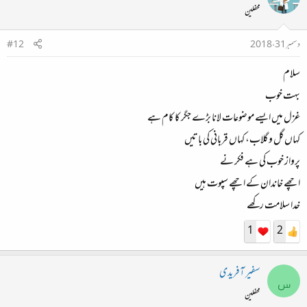
محفلین
دسمبر 31، 2018
#12
سلام
بہت خوب
غزل میں ایسے موضوعات لانا بڑے جگر کا کام ہے
کہاں گل و گلاب، کہاں قربانی کی باتیں
پرواز خوب کی ہے فکر نے
اچھے خاندان کے اچھے سپوت ہیں
خدا سلامت رکھے
1
2
سفیر آفریدی
س
محفلین