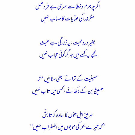
اگرچہ جرم و خطا سے بھری ہے فردِ عمل
مگر خدا کی عنایات کا حساب نہیں
بغیرِ دردِ محبت، یہ زندگی ہے عبث
مجھے یہ کہنے میں ہرگز کوئی حجاب نہیں
حسینیت کے ترانے سبھی سنائیں مگر
حسینؓ بن کے دکھائے، کسی میں تاب نہیں
طریقِ اہلِ جنوں کا اعادہ کر تابشؔ
"کہ تیرے بحر کی موجوں میں اضطراب نہیں"