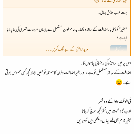
عبید انصاری نے کہا:
بہت خوب تابش بھائی۔
"بغیر" کو پہلی بار اضافت کے ساتھ دیکھا۔ یہ عام طور پر مستعمل ہے یا یہاں ضرورت شعری کی بنا پر لایا
گیا ہے؟
مزید نمائش کے لیے کلک کریں۔۔۔
سرگوشی
اس پر میں اساتذہ کی رہنمائی چاہوں گا۔
اضافت کے ساتھ مستعمل تو ہے، اور بغیر اضافت وزن کا مسئلہ تو نہیں البتہ کچھ کمی محسوس ہوتی
ہے۔
فی الوقت دادا کے دو شعر
ادب گاہِ محبت میں نظرؔ کچھ سوچ کر جانا
بغیرِ جرم بھی ملتے یہاں دیکھی ہیں تعزیریں