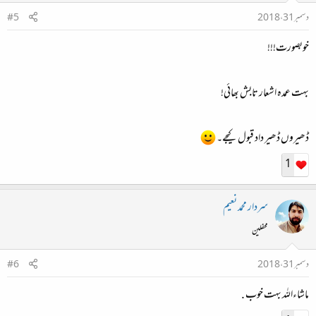
دسمبر 31، 2018
#5
خوبصورت!!!
بہت عمدہ اشعار تابش بھائی!
ڈھیروں ڈھیر داد قبول کیجے۔
1
سردار محمد نعیم
محفلین
دسمبر 31، 2018
#6
ماشاءاللہ بہت خوب .