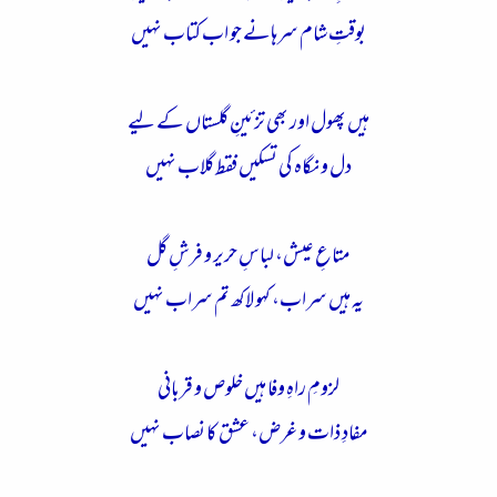
بوقتِ شام سرہانے جو اب کتاب نہیں
ہیں پھول اور بھی تزئینِ گلستاں کے لیے
دل و نگاہ کی تسکیں فقط گلاب نہیں
متاعِ عیش، لباسِ حریر و فرشِ گل
یہ ہیں سراب، کہو لاکھ تم سراب نہیں
لزومِ راہِ وفا ہیں خلوص و قربانی
مفادِ ذات و غرض، عشق کا نصاب نہیں