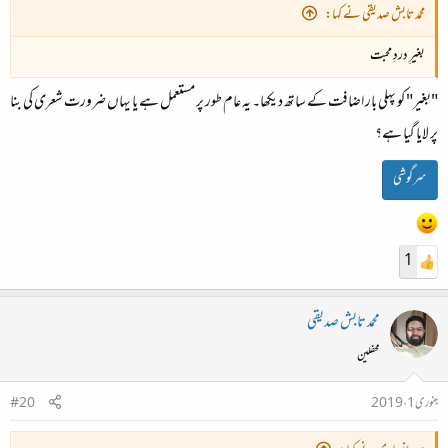
محمد تابش صدیقی نے کہا:
بغیرِ دردِ محبت
"بغیر" کو پہلی بار اضافت کے ساتھ دیکھا۔ یہ عام طور پر مستعمل ہے یا یہاں ضرورت شعری کی بنا
پر لایا گیا ہے؟
سرگوشی
1
محمد تابش صدیقی
محفلین
جنوری 1، 2019
#20