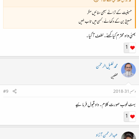
محمد تابش صدیقی نے کہا:
حسینیت کے ترانے سبھی سنائیں مگر
حسینؓ بن کے دکھائے، کسی میں تاب نہیں
بھئی واہ محترم کیا کہنے۔ لطف آ گیا۔
1
محمد خلیل الرحمٰن
محفلین
دسمبر 31، 2018
#9
بہت خوب صورت کلام۔ داد قبول فرمائیے
1
عبدالرحمن آزاد