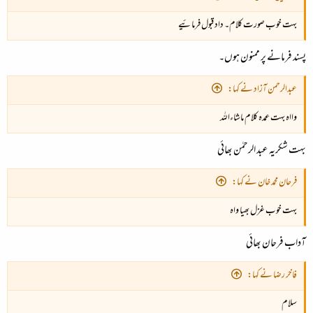
بہت خوب صورت کلام۔ داد قبول فرمائیے
پسند فرمانے پر ممنون ہوں۔
عبدالرحمن آزاد نے کہا:
وااہ بہت عمدہ کلام ماشاءاللہ
بہت شکریہ عبد الرحمٰن بھائی
فرحان محمد خان نے کہا:
بہت خوب غزل بھیا واہ
آداب فرحان بھائی
فاخر رضا نے کہا:
سلام