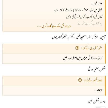
بہت خوب
غزل میں ایسے موضوعات لانا بڑے جگر کا کام ہے
کہاں گل و گلاب، کہاں قربانی کی باتیں
پرواز خوب کی ہے فکر نے
مزید نمائش کے لیے کلک کریں۔۔۔
اچھے خاندان کے اچھے سپوت ہیں
آمین۔ جزاک اللہ۔ حسنِ ظن رکھنے پر شکر گزار ہوں۔
خدا سلامت رکھے
سفیر آفریدی نے کہا:
کہ تیرے بحر کی موجوں میں اضطراب نہیں
شکریہ سفیر بھائی
ذوجہ شںبیر نے کہا:
لا جواب
بہت شکریہ بہن