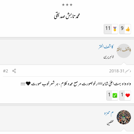
٭٭٭
محمد تابش صدیقی
11
9
کاشف اختر
لائبریرین
دسمبر 31، 2018
#2
واہ واہ بہت اعلیٰ شاندااااار خوبصورت مرصع عمدہ کلام ، ہر شعر خوب صورت ⁦❤️⁩⁦ !!!!
1
1
م حمزہ
محفلین