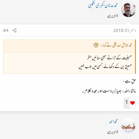
محمد عدنان اکبری نقیبی
لائبریرین
دسمبر 31، 2018
#4
محمد تابش صدیقی نے کہا:
حسینیت کے ترانے سبھی سنائیں مگر
حسینؓ بن کے دکھائے، کسی میں تاب نہیں
حق ہے ،
ماشاءاللہ ، بھیا زبردست اور عمدہ کلام ۔
1
محمداحمد
لائبریرین