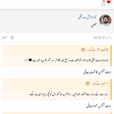
1
محمد تابش صدیقی
محفلین
دسمبر 31، 2018
#7
کاشف اختر نے کہا:
واہ واہ بہت اعلیٰ شاندااااار خوبصورت مرصع عمدہ کلام ، ہر شعر خوب صورت ⁦❤️⁩⁦ !!!!
بہت شکریہ کاشف بھائی
م حمزہ نے کہا:
سارے کے سارےاشعار عمدہ ہیں ۔ تاہم یہ دو شعر دل کو کچھ زیادہ ہی بھاگئے۔
بہت شکریہ حمزہ بھائی