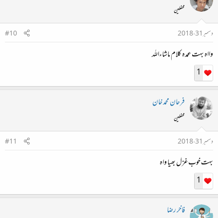
محفلین
دسمبر 31، 2018
#10
وااہ بہت عمدہ کلام ماشاءاللہ
1
فرحان محمد خان
محفلین
دسمبر 31، 2018
#11
بہت خوب غزل بھیا واہ
1
فاخر رضا