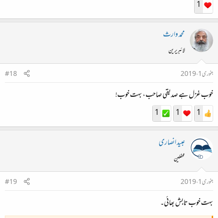
1
محمد وارث
لائبریرین
جنوری 1، 2019
#18
خوب غزل ہے صدیقی صاحب، بہت خوب!
1
1
1
عبید انصاری
محفلین
جنوری 1، 2019
#19
بہت خوب تابش بھائی۔