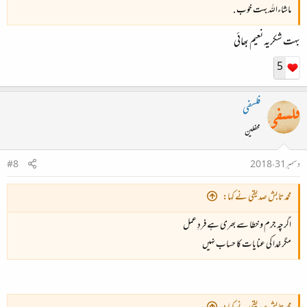
ماشاءاللہ بہت خوب .
بہت شکریہ نعیم بھائی
5
فلسفی
محفلین
دسمبر 31، 2018
#8
محمد تابش صدیقی نے کہا:
اگرچہ جرم و خطا سے بھری ہے فردِ عمل
مگر خدا کی عنایات کا حساب نہیں