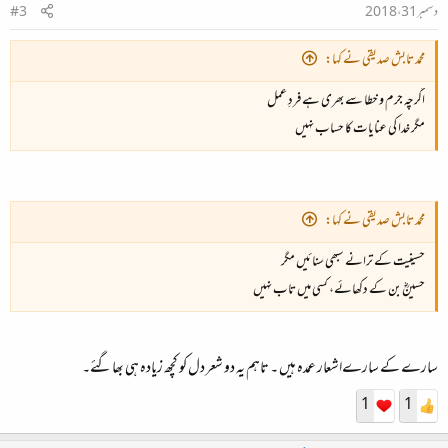
دسمبر 31، 2018
#3
محمد تابش صدیقی نے کہا:
اگرچہ جرم و خطا سے بھری ہے فردِ عمل
مگر خدا کی عنایات کا حساب نہیں
محمد تابش صدیقی نے کہا:
حسینیت کے ترانے سبھی سنائیں مگر
حسینؓ بن کے دکھائے، کسی میں تاب نہیں
سارے کے سارےاشعار عمدہ ہیں ۔ تاہم یہ دو شعر دل کو کچھ زیادہ ہی بھاگئے۔
1
1