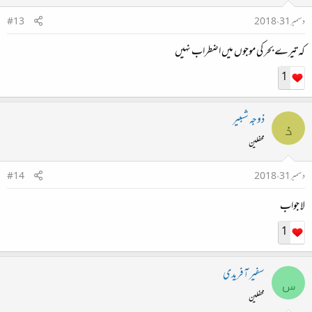
دسمبر 31، 2018
#13
کہ تیرے بحر کی موجوں میں اضطراب نہیں
1
ذوجہ شںبیر
ذ
محفلین
دسمبر 31، 2018
#14
لا جواب
1
سفیر آفریدی
س
محفلین