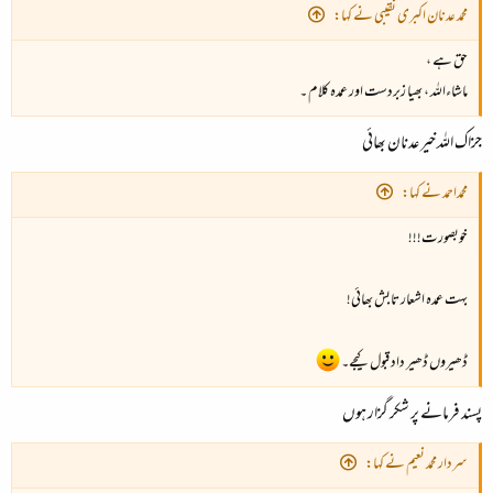
محمد عدنان اکبری نقیبی نے کہا:
حق ہے ،
ماشاءاللہ ، بھیا زبردست اور عمدہ کلام ۔
جزاک اللہ خیر عدنان بھائی
محمداحمد نے کہا:
خوبصورت!!!
بہت عمدہ اشعار تابش بھائی!
ڈھیروں ڈھیر داد قبول کیجے۔
پسند فرمانے پر شکر گزار ہوں
سردار محمد نعیم نے کہا: