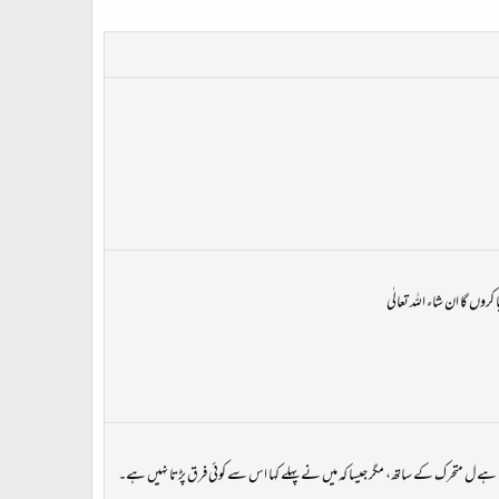
وں گا ان شاء اللہ تعالٰی
 ہے ل متحرک کے ساتھ، مگر جیسا کہ میں نے پہلے کہا اس سے کوئی فرق پڑتا نہیں ہے۔