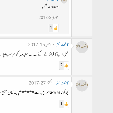
بہت بہت شکریہ!
جنوری 8، 2018
1
کاشف اختر
دسمبر 15، 2017
عمل اپنے کافر اڑا لے گئے....... عقیدوں کو ہم سب بچا ل
2
کاشف اختر
اکتوبر 27، 2017
مجھ کو نہ ڈرا واعظا امواج بلا سے****** پابند کہاں عشق مرا 
1