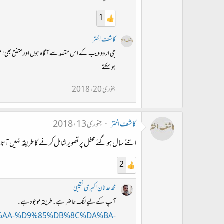
1
کاشف اختر
جی اردو ویب کے اس مقصد سے آگاہ ہوں اور متفق بھی! مگر یون
ہو سکتے
جنوری 20، 2018
کاشف اختر
جنوری 13، 2018
اتنے سال ہوگئے محفل پر تصویر شامل کرنے کا طریقہ نہیں آتا م
2
محمد عدنان اکبری نقیبی
آپ کے لیے لنک حاضر ہے۔طریقہ موجود ہے۔
8%AA-%D9%85%DB%8C%DA%BA-