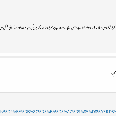
یکوڈ میں مطالعہ ذرا دشوار لگتا ہے، اس لیے اردو ویب پر موجود شاندار کتابوں کی طباعت اور اور کتابی شکل میں د
جھے!
/threads/%D9%BE%DB%8C%D8%BA%D8%A7%D9%85%D8%A7%D