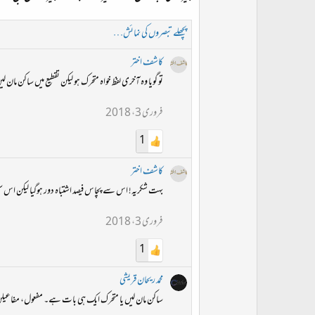
پچھلے تبصروں کی نمائش…
کاشف اختر
تو گویا وہ آخری لفظ خواہ متحرک ہو لیکن تقطیع میں ساکن مان
فروری 3، 2018
1
کاشف اختر
بہت شکریہ! اس سے پچاس فیصد اشتباہ دور ہوگیا لیکن اس سلسل
فروری 3، 2018
1
محمد ریحان قریشی
ساکن مان لیں یا متحرک ایک ہی بات ہے۔ مفعول، مفاعیلن پ