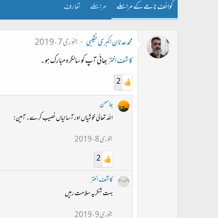
کوائف نامے کے مراسلے
مراسلے
تعارف
محمد عدنان اکبری نقیبی
جنوری 7، 2019
کاشف اختر
بھائی آپ کو سالگرہ مبارک ہو ۔
2
جاسمن
اللہ تعالی خوشیاں اور آسانیاں نصیب کرے۔ آمین!
جنوری 8، 2019
2
کاشف اختر
بہت شکریہ سلامت رہیں
جنوری 9، 2019