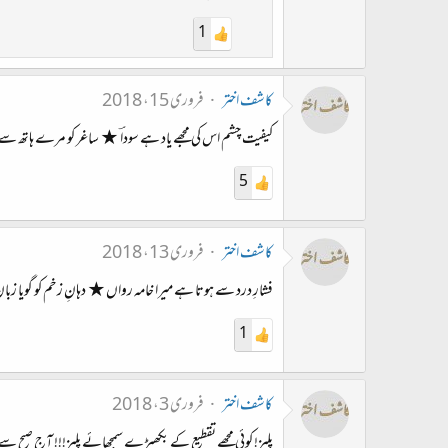
1
کاشف اختر
فروری 15، 2018
کیفیت چشم اس کی مجھے یاد ہے سوداؔ ★ ساغر کو مرے ہاتھ سے لیج
5
کاشف اختر
فروری 13، 2018
فشارِ درد سے ہوتا ہے میرا خامہ رواں★ دہانِ زخم کو گویا زبا
1
کاشف اختر
فروری 3، 2018
پلیز! کوئی مجھے تقطیع کے بکھیڑے سمجھائے پلیز!!! آج صبح 