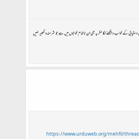
ستیابی کے خواب دیکھنے لگا مگر یہ بھی ان ناتمام خوابوں میں ہے جو شرمندہ تعبیر نہیں
https://www.urduweb.org/mehfil