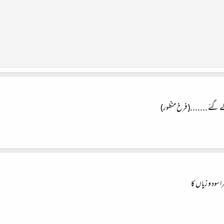
ے گئے .......(فرخ منظور)
سود و زیاں کا