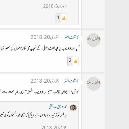
فروری 3، 2018
1
کاشف اختر
جنوری 20، 2018
کیا اردو ویب پر مجد الف ثانی کے تجدیدی کارناموں کی عصری م
2
کاشف اختر
جنوری 20، 2018
کاش! "دیوان غالب " کا اردو ویب' نسخہ" زیور طباعت سے آر
محمد تابش صدیقی
یہ نسخہ تو ترتیب ہی اس لیے دیا گیا کہ طبع شدہ نسخوں کو یون
جنوری 20، 2018