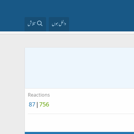
داخل ہوں
تلاش
Reactions
87
756