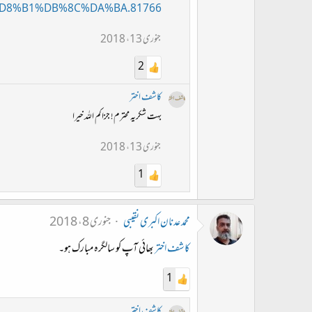
8%B1%DB%8C%DA%BA.81766/
جنوری 13، 2018
2
کاشف اختر
بہت شکریہ محترم! جزاکم اللہ خیرا
جنوری 13، 2018
1
محمد عدنان اکبری نقیبی
جنوری 8، 2018
کاشف اختر
بھائی آپ کو سالگرہ مبارک ہو۔
1
کاشف اختر