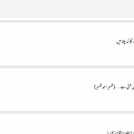
و کہ چلا میں
ن ملتی ہے … (ظہیر احمد ظہیر)
سے بہت پریشان ہوں!