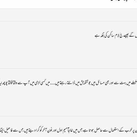
 لیں گے جیسے جَ لام ساکن کی جگہ ہے
ے میں بہت سے اور بھی مسائل ہیں جو تشویش میں ڈالتے رہتے ہیں.... میں کسی لڑی میں آپ سے وقتا فوقتا پوچھ لیا کر
ر خرب کے استعمال سے حاصل ہوتا ہے جس میں غالبآٓ میمِ اول اور نونِ آخر کو گرا دیتے ہیں جس سے فاعیل بچتا