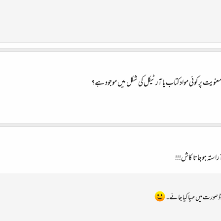
عنویت پر کوئی مواد کتاب یا آرٹیکل کی شکل میں موجود ہے؟
استہ ہوجاتا کاش!!!
یکوڈ صورت میں مہیا کیا جائے۔