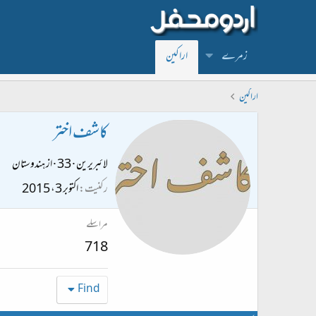
زمرے
اراکین
اراکین
کاشف اختر
لائبریرین
·
33
·
از
ہندوستان
رکنیت
اکتوبر 3، 2015
مراسلے
718
Find