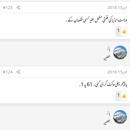
جون 15، 2018
#123
ویسٹ انڈیز کی ففٹی مکمل بغیر کسی نقصان کے۔
1
یاز
محفلین
جون 15، 2018
#124
بالآخر پہلی وکٹ گرا لی گئی۔ 61 پہ 1.
1
یاز
محفلین