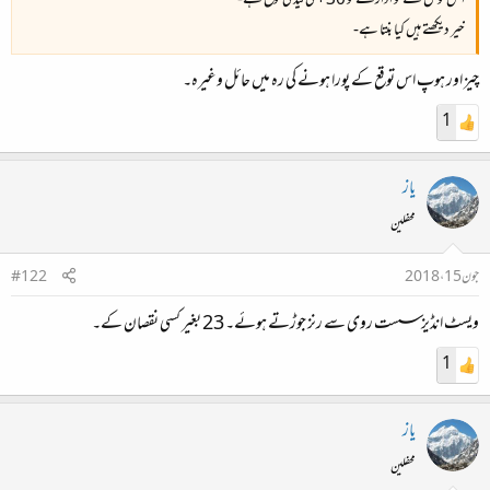
اس ٹوٹل سے تو ادارے کو 30+ کی لیڈ کی توقع ہے-
خیر دیکھتے ہیں کیا بنتا ہے-
چیز اور ہوپ اس توقع کے پورا ہونے کی رہ میں حائل وغیرہ۔
1
یاز
محفلین
جون 15، 2018
#122
ویسٹ انڈیز سست روی سے رنز جوڑتے ہوئے۔ 23 بغیر کسی نقصان کے۔
1
یاز
محفلین