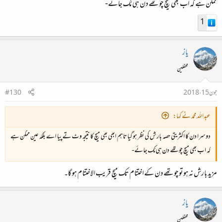
ممکن ہے کہ اب بھی میچ چوتھے دن ہی مُک جائے-
1
یاز
محفلین
جون 15، 2018
#130
عبداللہ محمد نے کہا:
دوسرا دن کا اکثریتی حصہ بارش کی نظر ہو گیا تاہم ابھی بھی میچ کا نتیجہ وٹ تے پیا اے بلکہ عین ممکن ہے
کہ اب بھی میچ چوتھے دن ہی مُک جائے-
مزید بارش نہ ہو تو چوتھے دن کے اختتام تک میچ قریب الاختتام ہو گا۔
یاز
محفلین