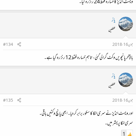
ویسٹ انڈیز کا خسارہ فقط 24 رنز رہ گیا۔
یاز
محفلین
جون 16، 2018
#134
بالآخر پانچویں وکٹ گرا لی گئی، تاہم خسارہ فقط 12 رنز رہ گیا ہے۔
یاز
محفلین
جون 16، 2018
#135
اور ویسٹ انڈیز نے سری لنکا کا سکور برابر کر دیا۔ ابھی پانچ وکٹیں باقی۔
سری لنکا پریشر میں۔
1