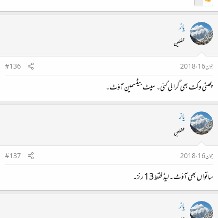
یاز
محفلین
جون 16، 2018
#136
چھٹی وکٹ بھی گرا لی گئی۔ سیٹ بیٹسمین آؤٹ۔
یاز
محفلین
جون 16، 2018
#137
ساتواں بھی آؤٹ۔ لیڈ فقط 13 رنز۔
یاز