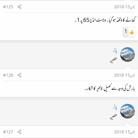
جون 15، 2018
#125
کھانے کا وقفہ ہو گیا۔ ویسٹ انڈیز 65 پہ 1۔
1
یاز
محفلین
جون 15، 2018
#126
بارش کی وجہ سے کھیل تاخیر کا شکار۔
یاز
محفلین
جون 15، 2018
#127