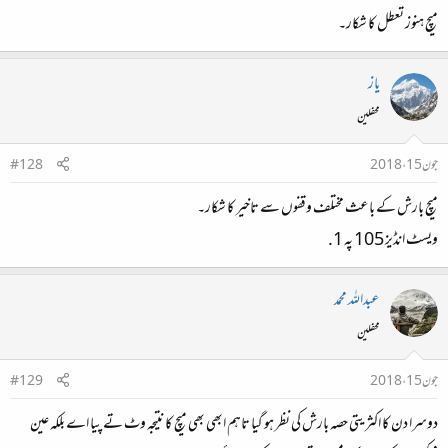
میچ ہنوز تعطل کا شکار۔
یاز
محفلین
جون 15، 2018
#128
میچ بارش کے باعث مختلف وقفوں سے تاخیر کا شکار۔
ویسٹ انڈیز 105 پہ 1.
عبداللہ محمد
محفلین
جون 15، 2018
#129
دوسرا دن کا اکثریتی حصہ بارش کی نظر ہو گیا تاہم ابھی بھی میچ کا نتیجہ وٹ تے پیا اے بلکہ عین