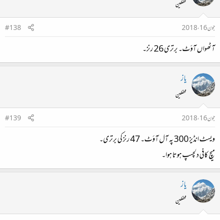
محفلین
جون 16، 2018
#138
آٹھواں آؤٹ۔ برتری 26 رنز۔
یاز
محفلین
جون 16، 2018
#139
ویسٹ انڈیز 300 پہ آل آؤٹ۔ 47 رنز کی برتری۔
میچ کافی دلچسپ ہوتا ہوا۔
یاز
محفلین