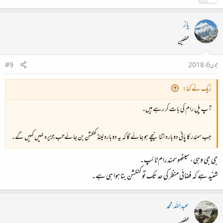
یاز
محفلین
جون 6، 2018
#9
زیک نے کہا:
آپ پلِ رام کی بات کر رہے ہیں۔
جب سمندر کا پانی دوبارہ اتنا نیچے ہو جائے گا کہ یہ دوبارہ لینڈ کنکشن بن جائے تب جزیرہ نہیں کہیں گے۔
جی جی وہی، سیٹھوسمندرام ٹائپ۔
شنید ہے کہ فضائی منظر کی حد تک تو کنکشن بنا ہوا ہی ہے۔
عبداللہ محمد