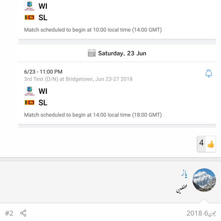
4
یاز
محفلین
جون 6، 2018
#2