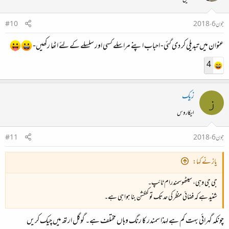
محفلین
جون 6، 2018
#10
عنوان میں تبدیلی کر دی گئی- احباب اپنے مراسلے کسی اور سلسلے کے لئے اٹھا رکھیں-
4
زیک
ز
ایکاروس
جون 6، 2018
#11
یاز نے کہا:
جی جی وہی، سیٹھوسمندرام ٹائپ۔
شنید ہے کہ فضائی منظر کی حد تک تو کنکشن بنا ہوا ہی ہے۔
چونکہ گہرائی بہت کم ہے لہذا سمندر کا رنگ وہاں مختلف ہے۔ گوگل ارتھ میں چیک کریں