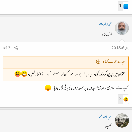
1
محمد وارث
لائبریرین
جون 6، 2018
#12
عبداللہ محمد نے کہا:
عنوان میں تبدیلی کر دی گئی- احباب اپنے مراسلے کسی اور سلسلے کے لئے اٹھا رکھیں-
آپ نے ہماری ساری امیدوں پر سمندروں کا پانی ڈال دیا۔
2
عبداللہ محمد
محفلین