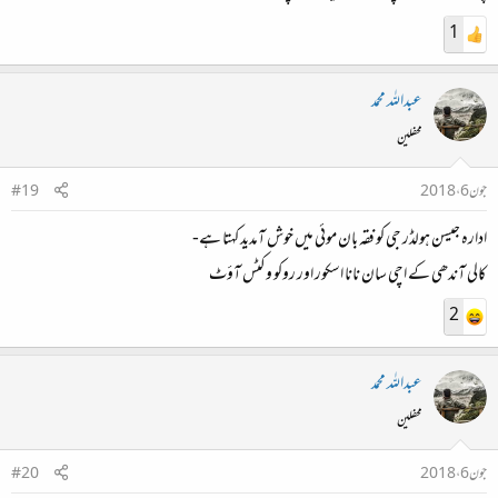
1
عبداللہ محمد
محفلین
جون 6، 2018
#19
ادارہ جیسن ہولڈر جی کو فقہ بان موئی میں خوش آمدید کہتا ہے-
کالی آندھی کے اچی سان نانا اسکور اور روکو وکٹس آؤٹ
2
عبداللہ محمد
محفلین
جون 6، 2018
#20