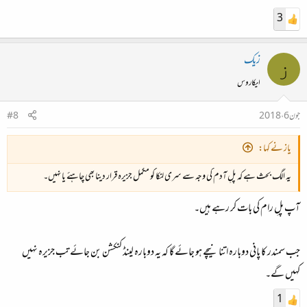
3
زیک
ز
ایکاروس
جون 6، 2018
#8
یاز نے کہا:
یہ الگ بحث ہے کہ پلِ آدم کی وجہ سے سری لنکا کو مکمل جزیرہ قرار دینا بھی چاہئے یا نہیں۔
آپ پلِ رام کی بات کر رہے ہیں۔
جب سمندر کا پانی دوبارہ اتنا نیچے ہو جائے گا کہ یہ دوبارہ لینڈ کنکشن بن جائے تب جزیرہ نہیں
کہیں گے۔
1