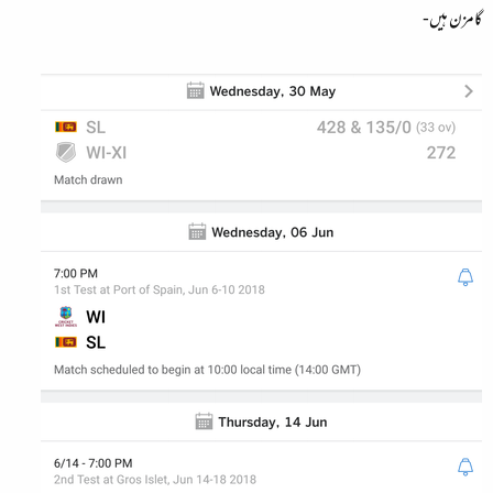
گامزن ہیں-