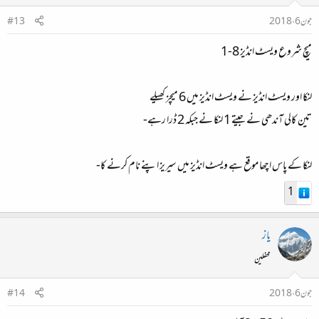
جون 6، 2018
#13
میچ شروع ویسٹ انڈیز 8-1
لنکا اور ویسٹ انڈیز نے ویسٹ انڈیز میں 6 میچز کھیلے
تین کالی آندھی نے جیتے 1 لنکا نے جبکہ 2 ڈرا رہے-
لنکا کے پاس اچھا موقع ہے ویسٹ انڈیز میں سیریز اپنے نام کرنے کا-
1
یاز
محفلین
جون 6، 2018
#14