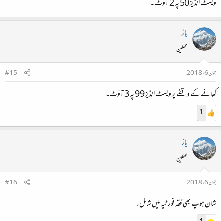
ویسٹ انڈیز 50 پہ 2 آؤٹ۔
یاز
محفلین
جون 6، 2018
#15
کھانے کے وقفے پر ویسٹ انڈیز 99 پہ 3 آؤٹ۔
1
یاز
محفلین
جون 6، 2018
#16
شان ہوپ بھی فقہ فورٹیہ میں شامل۔