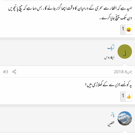
امید ہے کہ افطار سے سحری کے درمیان کا وقت اچھا گزر جائے گا۔ بس دعا ہے کہ میچ پانچویں
دن تک پہنچ جایا کرے۔
1
زیک
ز
ایکاروس
جون 6، 2018
#3
یہ کونسے جزیرے کے کھلاڑی ہیں؟
1
یاز
محفلین