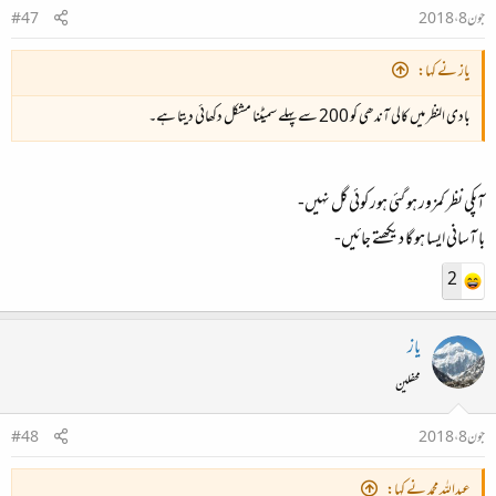
جون 8، 2018
#47
یاز نے کہا:
بادی النظر میں کالی آندھی کو 200 سے پہلے سمیٹنا مشکل دکھائی دیتا ہے۔
آپکی نظر کمزور ہو گئی ہور کوئی گل نہیں-
با آسانی ایسا ہو گا دیکھتے جائیں-
2
یاز
محفلین
جون 8، 2018
#48
عبداللہ محمد نے کہا: