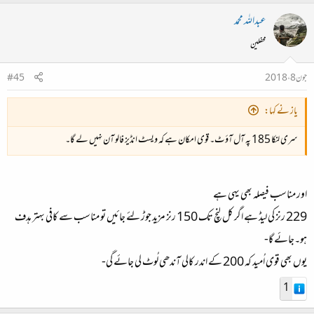
عبداللہ محمد
محفلین
جون 8، 2018
#45
یاز نے کہا:
سری لنکا 185 پہ آل آؤٹ۔ قوی امکان ہے کہ ویسٹ انڈیز فالو آن نہیں لے گا۔
اور مناسب فیصلہ بھی یہی ہے
229 رنز کی لیڈ ہے اگر کل لنچ تک 150 رنز مزید جوڑ لئے جائیں تو مناسب سے کافی بہتر ہدف
ہو۔جائے گا-
یوں بھی قوی اُمید کہ 200 کے اندر کالی آندھی لُوٹ لی جائے گی-
1