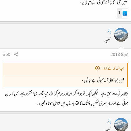
نہیں جی، کالی آندھی کی بے ثباتی پر -
1
یاز
محفلین
جون 8، 2018
#50
عبداللہ محمد نے کہا:
نہیں جی، کالی آندھی کی بے ثباتی پر -
بظاہر تو بات حق ہے۔ لیکن ایک تو ہوم گراؤنڈ اور ہوم کراؤڈ، نیز تیسری اننگز ویسے بھی آسان
ہوتی ہے اور پھر سری لنکن باؤلنگ کا فقۂ پھسڈیہ میں شامل ہونا وغیرہ۔
یاز