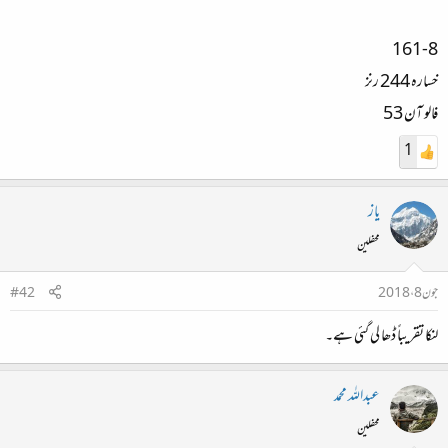
161-8
خسارہ 244 رنز
فالو آن 53
1
یاز
محفلین
جون 8، 2018
#42
لنکا تقریباً ڈھا لی گئی ہے۔
عبداللہ محمد
محفلین