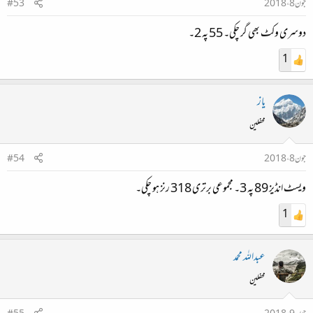
جون 8، 2018
#53
دوسری وکٹ بھی گر چکی۔ 55 پہ 2۔
1
یاز
محفلین
جون 8، 2018
#54
ویسٹ انڈیز 89 پہ 3۔ مجموعی برتری 318 رنز ہو چکی۔
1
عبداللہ محمد
محفلین