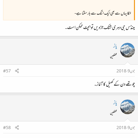
لنکا یہاں سے بھی ایک اننگ سے ہار سکتا ہے-
مینڈس جی دہری شتک جڑ دیں تو بچت ممکن است۔
یاز
محفلین
جون 9، 2018
#57
چوتھے دن کے کھیل کا آغاز۔
یاز
محفلین
جون 9، 2018
#58