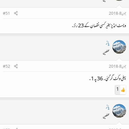
محفلین
جون 8، 2018
#51
ویسٹ انڈیز بغیر کسی نقصان کے 23 رنز۔
یاز
محفلین
جون 8، 2018
#52
پہلی وکٹ گر گئی۔ 36 پہ 1۔
1
یاز
محفلین