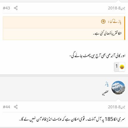
جون 8، 2018
#43
یاز نے کہا:
لنکا تقریباً ڈھا لی گئی ہے۔
اور کالی آندھی بھی آج ہی چھٹ جائے گی-
1
یاز
محفلین
جون 8، 2018
#44
سری لنکا 185 پہ آل آؤٹ۔ قوی امکان ہے کہ ویسٹ انڈیز فالو آن نہیں لے گا۔