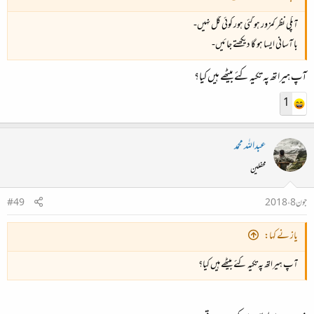
آپکی نظر کمزور ہو گئی ہور کوئی گل نہیں-
با آسانی ایسا ہو گا دیکھتے جائیں-
آپ ہیراتھ پہ تکیہ کئے بیٹھے ہیں کیا؟
1
عبداللہ محمد
محفلین
جون 8، 2018
#49
یاز نے کہا:
آپ ہیراتھ پہ تکیہ کئے بیٹھے ہیں کیا؟