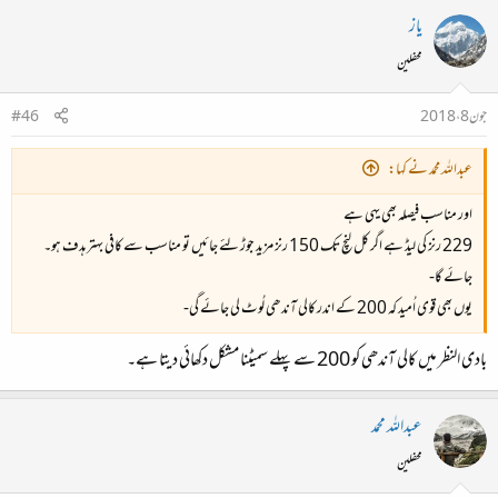
یاز
محفلین
جون 8، 2018
#46
عبداللہ محمد نے کہا:
اور مناسب فیصلہ بھی یہی ہے
229 رنز کی لیڈ ہے اگر کل لنچ تک 150 رنز مزید جوڑ لئے جائیں تو مناسب سے کافی بہتر ہدف ہو۔
جائے گا-
یوں بھی قوی اُمید کہ 200 کے اندر کالی آندھی لُوٹ لی جائے گی-
بادی النظر میں کالی آندھی کو 200 سے پہلے سمیٹنا مشکل دکھائی دیتا ہے۔
عبداللہ محمد
محفلین