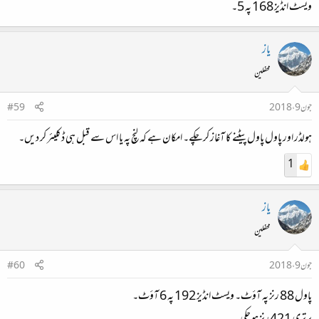
ویسٹ انڈیز 168 پہ 5۔
یاز
محفلین
جون 9، 2018
#59
ہولڈر اور پاول پاول پیٹنے کا آغاز کر چکے۔ امکان ہے کہ لنچ پہ یا اس سے قبل ہی ڈکلیئر کر دیں۔
1
یاز
محفلین
جون 9، 2018
#60
پاول 88 رنز پہ آؤٹ۔ ویسٹ انڈیز 192 پہ 6 آؤٹ۔