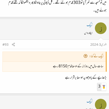
میں تو مسجد سے گھر آیا تو 303 قدم ہوگئے تھے ۔کل ڈیوٹی پر جاونگا پھر دیکھونگا کہ کتنے قدم
ہوئے ہیں۔
زیک
ز
ایکاروس
جنوری 3، 2024
#93
زیک نے کہا:
سات سال میں روزانہ کے اوسط قدم 8150 رہے
بڑھاپے کے باوجود یہ اوسط برقرار ہے
3
زیک
ز