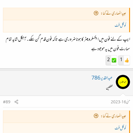
عبید انصاری نے کہا:
گوگل فٹ
ایپ کے لئے فون میں ایکسلرومیٹر کا ہونا ضروری ہے تاکہ فون قدم گن سکے۔ آجکل شاید تمام
سمارٹ فون میں یہ موجود ہے
2
1
عبدالقدیر 786
محفلین
مئی 16، 2023
#89
عبید انصاری نے کہا:
گوگل فٹ