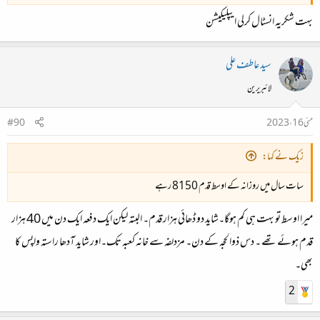
بہت شکریہ انسٹال کرلی ایپلیکیشن
سید عاطف علی
لائبریرین
مئی 16، 2023
#90
زیک نے کہا:
سات سال میں روزانہ کے اوسط قدم 8150 رہے
میرا اوسط تو بہت ہی کم ہوگا۔شاید دو ڈھائی ہزار قدم۔ البتہ لیکن ایک دفعہ ایک دن میں 40 ہزار
قدم ہوئے تھے ۔ دس ذوالحجہ کے دن۔ مزدلفہ سے خانہ کعبہ تک۔اور شاید آدھا راستہ واپس کا
بھی۔
2