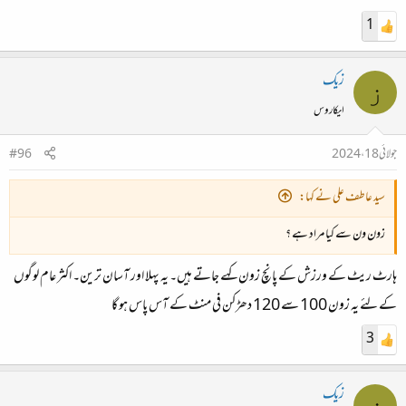
1
زیک
ز
ایکاروس
جولائی 18، 2024
#96
سید عاطف علی نے کہا:
زون ون سے کیا مراد ہے ؟
ہارٹ ریٹ کے ورزش کے پانچ زون کہے جاتے ہیں۔ یہ پہلا اور آسان ترین۔ اکثر عام لوگوں
کے لئے یہ زون 100 سے 120 دھڑکن فی منٹ کے آس پاس ہو گا
3
زیک
ز