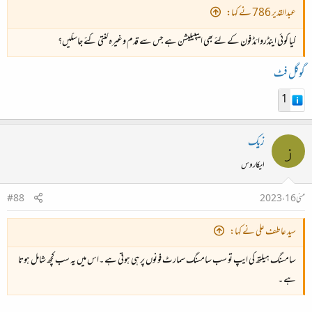
عبدالقدیر 786 نے کہا:
کیا کوئی اینڈروائڈ فون کے لئے بھی ایپلیکیشن ہے جس سے قدم وغیرہ گنتی کئے جاسکیں؟
گوگل فٹ
1
زیک
ز
ایکاروس
مئی 16، 2023
#88
سید عاطف علی نے کہا:
سامسنگ ہیلتھ کی ایپ تو سب سامسنگ سمارٹ فونوں پر ہی ہوتی ہے ۔اس میں یہ سب کچھ شامل ہوتا
ہے ۔