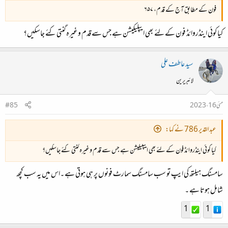
فون کے مطابق آج کے قدم، ۶۵۷
کیا کوئی اینڈروائڈ فون کے لئے بھی ایپلیکیشن ہے جس سے قدم وغیرہ گنتی کئے جاسکیں؟
سید عاطف علی
لائبریرین
مئی 16، 2023
#85
عبدالقدیر 786 نے کہا:
کیا کوئی اینڈروائڈ فون کے لئے بھی ایپلیکیشن ہے جس سے قدم وغیرہ گنتی کئے جاسکیں؟
سامسنگ ہیلتھ کی ایپ تو سب سامسنگ سمارٹ فونوں پر ہی ہوتی ہے ۔اس میں یہ سب کچھ
شامل ہوتا ہے ۔
1
1