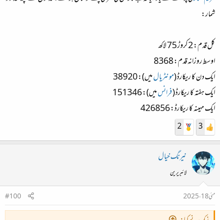
شمار:
کل قدم: 2 کروڑ 75 لاکھ
اوسط روزانہ قدم: 8368
ایک دن کا ریکارڈ (
مونٹریال
میں): 38920
ایک ہفتہ کا ریکارڈ (
فرانس
میں): 151346
ایک مہینہ کا ریکارڈ: 426856
2
3
نیرنگ خیال
لائبریرین
مئی 18، 2025
#100