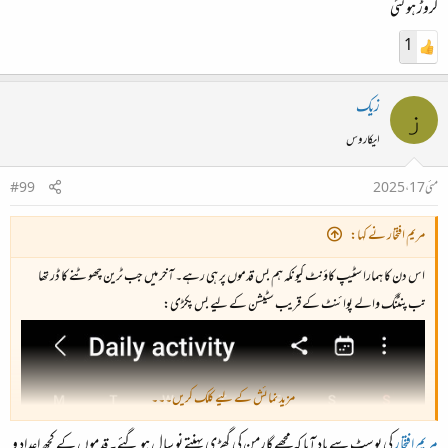
کروڑ ہو گئی
1
زیک
ز
ایکاروس
مئی 17، 2025
#99
مریم افتخار نے کہا:
اس دن کا ہمارا سٹیپ کاؤنٹ کیونکہ ہم بس قدموں پر ہی رہے۔ آخر میں جب ٹرین چھوٹنے کا ڈر تھا
تب پنٹنگ والے پوائنٹ کے قریب سٹیشن کے لیے بس پکڑی:
مزید نمائش کے لیے کلک کریں۔۔۔
مریم افتخار
کی پوسٹ سے یاد آیا کہ مجھے گارمن کی گھڑی پہنتے نو سال ہو گئے۔ قدموں کے کچھ اعداد و