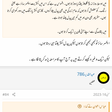
میں اوسط روزانہ 5 کلومیٹر چلتا یا دوڑتا ہوں۔ افسوس یہ ہے کہ اس میں اکثریت ایکسرسائز ہے یعنی
رننگ۔ کوشش کرتا ہوں کہ عام زندگی میں بھی پیدل چلا کروں۔ گاڑی اکثر پارکنگ میں دور کھڑی کرتا
ہوں۔ مگر پھر بھی دن بھر میں کم ہی پیدل چلنا ہوتا ہے۔
میں باقاعدگی سے اپنے آئی فون پر ٹریک کرتا ہوں۔
ایکسر سائز تو کبھی کبھی کرتاہوں لیکن پیدل اکثر چلتا ہی رہتا ہوں۔
لیکن ٹریک وغیرہ کیسے کرتے ہیں یہ آج آپ کا مراسلہ پڑھ کر پتا لگا ہے ۔
عبدالقدیر 786
محفلین
مئی 16، 2023
#84
عباس اعوان نے کہا: