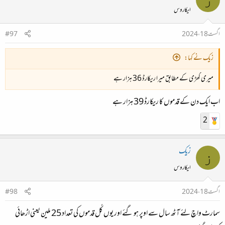
ایکاروس
اگست 18، 2024
#97
زیک نے کہا:
میری گھڑی کے مطابق میرا ریکارڈ 36 ہزار ہے
اب ایک دن کے قدموں کا ریکارڈ 39 ہزار ہے
2
زیک
ز
ایکاروس
اگست 18، 2024
#98
سمارٹ واچ لئے آٹھ سال سے اوپر ہو گئے اور یوں کُل قدموں کی تعداد 25 ملین یعنی اڑھائی