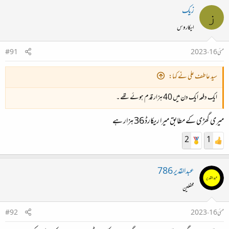
زیک
ز
ایکاروس
مئی 16، 2023
#91
سید عاطف علی نے کہا:
ایک دفعہ ایک دن میں 40 ہزار قدم ہوئے تھے ۔
میری گھڑی کے مطابق میرا ریکارڈ 36 ہزار ہے
2
1
عبدالقدیر 786
محفلین
مئی 16، 2023
#92