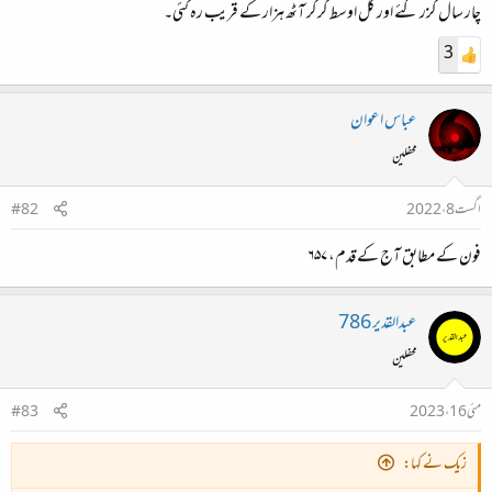
چار سال گزر گئے اور کل اوسط گر کر آٹھ ہزار کے قریب رہ گئی۔
3
عباس اعوان
محفلین
اگست 8، 2022
#82
فون کے مطابق آج کے قدم، ۶۵۷
عبدالقدیر 786
محفلین
مئی 16، 2023
#83
زیک نے کہا: