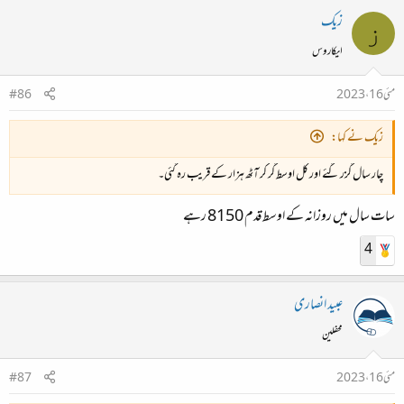
زیک
ز
ایکاروس
مئی 16، 2023
#86
زیک نے کہا:
چار سال گزر گئے اور کل اوسط گر کر آٹھ ہزار کے قریب رہ گئی۔
سات سال میں روزانہ کے اوسط قدم 8150 رہے
4
عبید انصاری
محفلین
مئی 16، 2023
#87