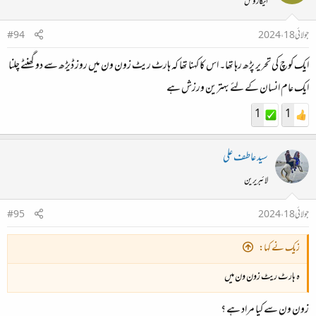
ایکاروس
جولائی 18، 2024
#94
ایک کوچ کی تحریر پڑھ رہا تھا۔ اس کا کہنا تھا کہ ہارٹ ریٹ زون ون میں روز ڈیڑھ سے دو گھنٹے چلنا
ایک عام انسان کے لئے بہترین ورزش ہے
1
1
سید عاطف علی
لائبریرین
جولائی 18، 2024
#95
زیک نے کہا:
ہ ہارٹ ریٹ زون ون میں
زون ون سے کیا مراد ہے ؟