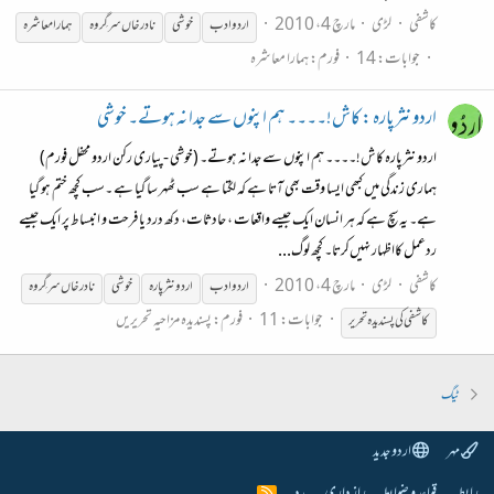
کاشفی
لڑی
مارچ 4، 2010
اردو ادب
خوشی
نادر خاں سرگِروہ
ہمارا معاشرہ
جوابات: 14
فورم:
ہمارا معاشرہ
اردو نثرپارہ : کاش!۔۔۔۔ ہم اپنوں سے جدا نہ ہوتے۔ خوشی
اردو نثرپارہ کاش!۔۔۔۔ ہم اپنوں سے جدا نہ ہوتے۔ (خوشی - پیاری رکن اردو محفل فورم)
ہماری زندگی میں کبھی ایسا وقت بھی آتا ہے کہ لگتا ہے سب ٹھہر سا گیا ہے ۔سب کچھ ختم ہو گیا
ہے۔ یہ سچ ہے کہ ہر انسان ایک جیسے واقعات ، حادثات، دکھ درد یا فرحت و انبساط پر ایک جیسے
ردعمل کااظہار نہیں‌کرتا۔ کچھ لوگ...
کاشفی
لڑی
مارچ 4، 2010
اردو ادب
اردو نثر پارہ
خوشی
نادر خاں سرگِروہ
جوابات: 11
فورم:
پسندیدہ مزاحیہ تحریریں
کاشفی کی پسندیدہ تحریر
ٹیگ
مہر
اردو جدید
R