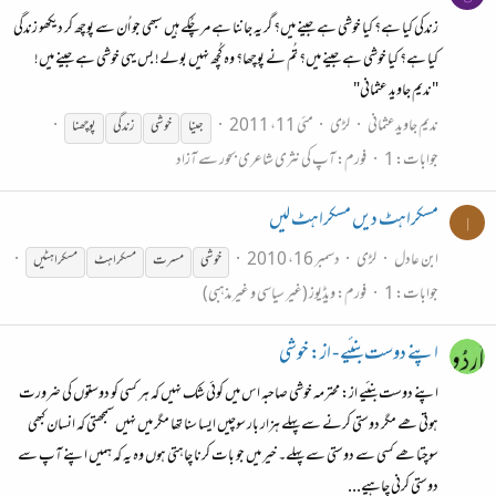
زندکی کیا ہے؟ کیا خوشی ہے جینے میں؟ گر یہ جاننا ہے مر چُکے ہیں سبھی جو اُن سے پوچھ کر دیکھو زندگی
کیا ہے؟ کیا خوشی ہے جینے میں؟ تُم نے پوچھا؟ وہ کُچھ نہیں بولے! بس یہی خوشی ہے جینے میں!
"ندیم جاوید عثمانی"
ندیم جاویدعثمانی
لڑی
مئی 11، 2011
جینا
خوشی
زندگی
پوچھنا
جوابات: 1
فورم:
آپ کی نثری شاعری بحور سے آزاد
مسکراہٹ دیں مسکراہٹ لیں
ا
ابن عادل
لڑی
دسمبر 16، 2010
خوشی
مسرت
مسکراہٹ
مسکراہٹیں
جوابات: 1
فورم:
ویڈیوز (غیر سیاسی و غیر مذہبی)
اپنے دوست بنئیے - از: خوشی
اپنے دوست بنئیے از: محترمہ خوشی صاحبہ اس میں کوئی شک نہیں کہ ہر کسی کو دوستوں کی ضرورت
ہوتی ھے مگر دوستی کرنے سے پہلے ہزار بار سوچیں ایسا سنا تھا مگر میں نہیں سمجھتی کہ انسان کبھی
سوچتا ھے کسی سے دوستی سے پہلے۔ خیر میں جو بات کرنا چاہتی ہوں وہ یہ کہ ہمیں اپنے آپ سے
دوستی کرنی چاہیے...