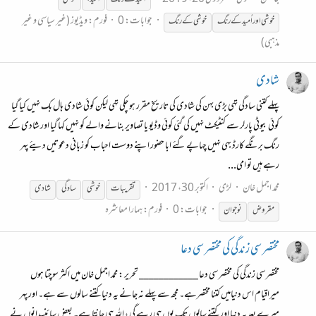
اُمید کے رنگ
اُمید،
خوشی
جوابات: 0
فورم:
ویڈیوز (غیر سیاسی و غیر
خوشی
اور اُمید کے رنگ
خوشی
کے رنگ
مذہبی)
شادی
پہلے کتنی سادگی تهی بڑی بہن کی شادی کی تاریخ مقرر ہو چکی تهی لیکن کوئی شادی ہال بک نہیں کیا گیا
کوئی بیوٹی پارلر سے کنٹیکٹ نہیں کی گئی کوئی وڈیو یا تصاویر بنانے والے کو نہیں کہا گیا اور شادی کے
رنگ برنگے کارڈ بهی نہیں چهاپے گئے ابا حضور اپنے دوست احباب کو زبانی دعوتیں دیئے پهر
رہے ہیں تو امی...
محمد اجمل خان
لڑی
اکتوبر 30، 2017
تقریبات
خوشی
سادگی
شادی
جوابات: 0
فورم:
ہمارا معاشرہ
مقروض
نوجوان
مختصر سی زندگی کی مختصر سی دعا
مختصر سی زندگی کی مختصر سی دعا ____________ تحریر : محمد اجمل خان میں اکثر سوچتا ہوں
میراقیام اس دنیامیں کتنا مختصرہے۔ مجھ سے پہلے نہ جانے یہ دنیا کتنے سالوں سے ہے۔ اور پهر
میرے بعد یہ دنیا اور کتنے سالوں تک یوں ہی رہے گی ، اللہ ہی جانتا ہے۔ بعض سائنسدانوں نے