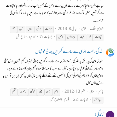
رہا ہے چمن وہ بچا لو مرے جارہے ہیں پیارے وطن کے اُنہیں اب خدارا! اُٹھو اور بچالو قیادت
ملے گر تمہیں معتبر تو اُسے رہنما تم خوشی سے بنا لو شہید کا لہو جو بہا ہے زمیں پر قدر تو کرو اُس کی
حرمت...
شہزی مشک
لڑی
اپریل 8، 2013
حرمت
خوشی
دلوں
شہید
عَلم
جوابات: 7
فورم:
اِصلاحِ سخن
قیادت
لہو
محبت
نوجوانوں
وطن
اللہ کی رحمت اتری ہےسارے گھر میں چھائی خوشیاں
خلیری بہن کی پیدائش پر اللہ کی رحمت اتری ہےسارے گھر میں چھائی خوشیاں گڑیا جیسی پیاری مُنّی
دامن بھر کے لائی خوشیاں بھیّا کی بہنا آئی ہے سب کا منہ میٹھا کرواؤ ننھی جان کا صدقہ دے دیں
دادی اماں کو بلواؤ چھوٹی چھوٹی اس کی آنکھیں ننھے ننھے اسکے پاؤں نانی اماں یہ کہتی ہیں میں تو اس پہ
واری جاؤں گال...
باسم
لڑی
ستمبر 13، 2012
باسم
بہن
بیٹی
خوشی
رحمت
نظم
جوابات: 22
فورم:
اِصلاحِ سخن
پیدائش
زندگی!
ن