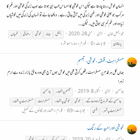
انسان خوش رہنا چاہتا ہے لیکن اس خوشی کا احساس تب ہی ہوتا ہے جب زندگی خوشی اور غم کا
مرکب ہو یعنی خوشی اور غمی زندگی میں آتی جاتی رہے۔ دیکھا جائے تو انسان کی زندگی میں خوشیاں
زیادہ اور غم کم ہی ہوتی ہیں۔ لیکن...
محمد اجمل خان
لڑی
مئی 28، 2020
اجمل
بیمار
خوشی
رعنائی
غمیاں
جوابات: 0
فورم:
ہمارا معاشرہ
پریشان
مسکراہٹ،قہقہہ،خوشی،تبسم
جہاں کل ہر قدم پر مسکراہٹ رقص کرتی تھی میں خوش ہوں آج بھی وہ رونق بازار زندہ ہے ارم
زہرا
جاسمن
لڑی
اکتوبر 8، 2019
تبسم پہ اشعار،
جاسمن
جاسمن کے شروع کردہ دھاگے،
خوشی
خوشی
پہ اشعار،
مسکراہٹ
مسکراہٹ پہ اشعار،
جوابات: 69
فورم:
اشعار اور گانوں کے کھیل
مسکراہٹ پہ شعر،
ہنسی
خوشی اور امید کے رنگ
جاسمن
لڑی
فروری 20، 2019