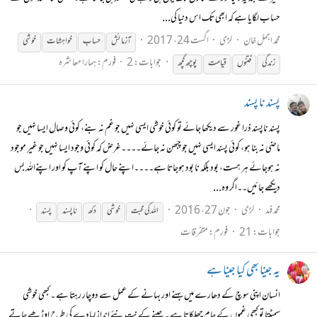
حساب لگایا ہے کہ ابھی تک اس دنیا کی...
محمد اجمل خان
لڑی
اگست 24، 2017
آزمائش
حساب
خواہشات
خوشی
جوابات: 2
فورم:
ہمارا معاشرہ
زندگی
فتنوں
قیامت
پوچھ گچھ
پسند نا پسند
پسند ناپسند ذرا غور سے دیکھا جائے تو کوئی خوشی ایسی نہیں جو غم نہ بنے، کوئی وصال ایسا نہیں جو
ماضی نہ بنا ہو، کوئی پسند ایسی نہیں جو چبھن نہ جائے۔۔۔۔غرض کہ کوئی وجود ایسا نہیں جو غیر موجود
نہ ہوجائے ہر ہست، بود بلکہ نا بود ہوجاتا ہے۔۔۔۔اپنے حال کو اپنے آپ کو اور اپنےاللہ بس
دیکھے جائیں۔۔اگر وہ...
محمد فہد
لڑی
جون 27، 2016
اللہ کی محبت
خوشی
دکھ
ناپسند
پسند
جوابات: 21
فورم:
متفرقات
یہ جینا بھی کیا جینا ہے
انسان اپنی سوچ کے دھارے میں بہنے اور بہانے کے عمل سے دوچار رہتا ہے ۔ کبھی خوشی
سمیٹتا تو کبھی غموں کے جام چھلکاتا ہے ۔ جینے کے نت نئے انداز لبادے کی طرح اوڑھے جاتے