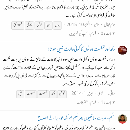
ہیں ۔ مگر جینا کفن کی طرح ایک ہی لبادے کا محتاج رہتا ہے ۔ برداشت دکھ جھیلنے اور درد سہنے میں
طاقت کی فراہمی کا بندوبست کرتی ہے ۔...
بزم خیال
لڑی
اکتوبر 10، 2015
جان
جینا
خوشی
زندگی
محمود الحق
جوابات: 0
فورم:
آپ کی تحریریں
دکھ اور شکست دونوں کا کوئی وارث نہیں ھوتا !
دکھ اور شکست دونوں کا کوئی وارث نہیں ھوتا ! جبکہ کائنات کے خالق نے دونوں میں بہت حکمت
رکھی ھے ! جب آپ ایک دوا مسلسل لیتے رھتے ھیں تو پھر بدن اس کے خلاف مزاحمت کرنے پر
قادر ھو جاتا ھے، اب وہ دوا اس کے لئے چاکلیٹ بن جاتی ھے، ڈاکٹر اسے فوراً تبدیل کر دیتا ھے
! جس لمحے آپ کو کوئی خوشی نصیب ھوتی ھے...
ساقی۔
لڑی
اپریل 1، 2014
خوشی
دکھ
شکست
مصیبت
نیکی
جوابات: 1
فورم:
متفرقات
نظم - مرے ساتھیوں پھر عَلم تم اُٹھالو - برائے اصلاح
مرے ساتھیوں پھر عَلم تم اُٹھالو بڑھو نوجوانوں وطن کو سنبھالو نظر لگ گئی ہے وطن کو ہمارے اُجڑ جو