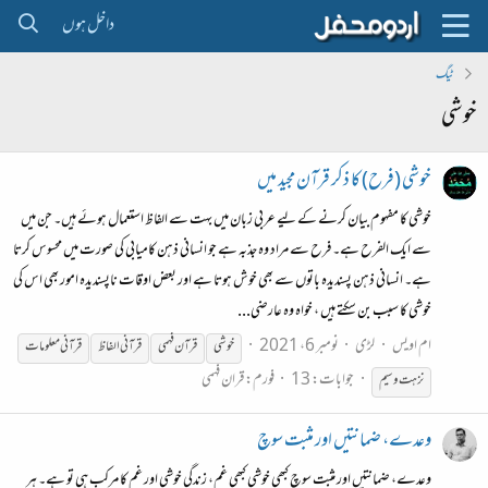
داخل ہوں
ٹیگ
خوشی
خوشی (فرح) کا ذکر قرآن مجید میں
خوشی کا مفہوم بیان کرنے کے لیے عربی زبان میں بہت سے الفاظ استعمال ہوئے ہیں۔ جن میں
سے ایک الفرح ہے۔ فرح سے مراد وہ جذبہ ہے جو انسانی ذہن کامیابی کی صورت میں محسوس کرتا
ہے۔ انسانی ذہن پسندیدہ باتوں سے بھی خوش ہوتا ہے اور بعض اوقات ناپسندیدہ امور بھی اس کی
خوشی کا سبب بن سکتے ہیں ، خواہ وہ عارضی...
ام اویس
لڑی
نومبر 6، 2021
خوشی
قرآن فہمی
قرآنی الفاظ
قرآنی معلومات
جوابات: 13
فورم:
قران فہمی
نزہت وسیم
وعدے، ضمانتیں اور مثبت سوچ
وعدے، ضمانتیں اور مثبت سوچ کبھی خوشی کبھی غم، زندگی خوشی اور غم کا مرکب ہی تو ہے۔ ہر