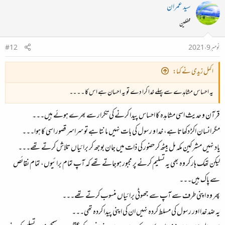
سید عمران
محفلین
نومبر 9، 2021
#12
اکمل زیدی نے کہا:
یہ احساس مشاہدے سے پہلے خدا کرا دے تو یہ احسان ہے اس کا ۔ ۔ ۔۔
قرآن و حدیث اسی مشاہدہ کا احساس پیدا کرنے کی تکرار سے بھرے ہوئے ہیں۔۔۔
مگر انسان اکڑ دکھاتا ہے، خدا و رسول کی بات نہیں مانتا ہے تو سراسر قصور اسی کا ہوا۔۔۔
یاد نہیں مشرکین مکہ مل بیٹھ کر حضور کی ذات میں جان بوجھ کر برائیاں تلاش کرتے تھے۔۔۔
لیکن تھک ہار کر وہ بھی یہ تسلیم کرنے پر مجبور ہوجاتے تھے کہ آپ تمام برائیوں، تمام نقائص
سے پاک ہیں۔۔۔
پھر وہ اپنی طرف سے آپ سے جھوٹی برائیاں منسوب کرتے تھے۔۔۔
یہ ضد خدا اور رسول کی مسلط کردہ نہیں ان کی اپنی پیدا کردہ تھی۔۔۔