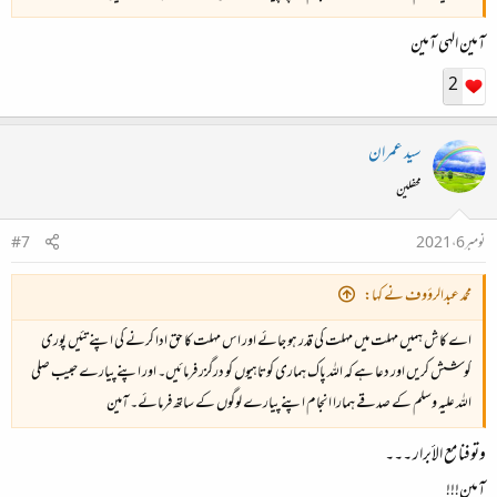
آمین الہی آمین
2
سید عمران
محفلین
نومبر 6، 2021
#7
محمد عبدالرؤوف نے کہا:
اے کاش ہمیں مہلت میں مہلت کی قدر ہو جائے اور اس مہلت کا حق ادا کرنے کی اپنے تئیں پوری
کوشش کریں اور دعا ہے کہ اللہ پاک ہماری کوتاہیوں کو درگزر فرمائیں۔ اور اپنے پیارے حبیب صلی
اللہ علیہ وسلم کے صدقے ہمارا انجام اپنے پیارے لوگوں کے ساتھ فرمائے۔ آمین
وتوفنا مع الأبرار ۔۔۔
آمین!!!