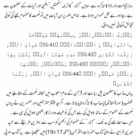
روزِ قیامت اور جزا کا تذکرہ ہے، وہاں “آلاء“ کا ترجمہ “نعمتیں“ اجنبی اور آیات کے مضمون سے
بے ربط اور بے محل محسوس ہوتا ہے۔ خاص طور پر ان آیات میں تو نعمت کا مفہوم لینے کی کوئی
گنجائش دکھائی نہیں دیتی۔
يُعۡرَفُ الۡمُجۡرِمُوۡنَ بِسِيۡمٰهُمۡ فَيُؤۡخَذُ
بِالنَّوَاصِىۡ وَ الۡاَقۡدَامِۚ‏ ﴿55:41﴾ فَبِاَىِّ اٰلَاۤءِ
رَبِّكُمَا تُكَذِّبٰنِ‏ ﴿55:42﴾ هٰذِهٖ جَهَنَّمُ الَّتِىۡ يُكَذِّبُ بِهَا
الۡمُجۡرِمُوۡنَۘ‏ ﴿55:43﴾ يَطُوۡفُوۡنَ بَيۡنَهَا
وَبَيۡنَ حَمِيۡمٍ اٰنٍۚ‏ ﴿55:44﴾ فَبِاَىِّ اٰلَاۤءِ رَبِّكُمَا
تُكَذِّبٰنِ
یہاں عذاب کا مضمون چل رہا ہے اور قرآن کے عام اسلوب میں ہمیشہ نعمت کے مقابلے میں
غضب (سورۃ الفاتحہ) یا عذاب کا تذکرہ لایا جاتا ہے۔ اگرچہ بیشتر مترجمین اور مفسرین نے یہاں
نعمت کے مفہوم کے ساتھ تاویل کی ہے جس کی نوعیت دور ازکار جیسی تاویل کی ہی ہے۔
میرے مطالعے کی حد تک، “آلاء“ کے مفہوم کی الجھن کو سب سے بہترین طریقے سے حمید
الدین فراہی نے اپنی کتاب مفردات القرآن (صفحہ 17 تا 19) میں سلجھایا ہے۔ یہ کتاب عربی