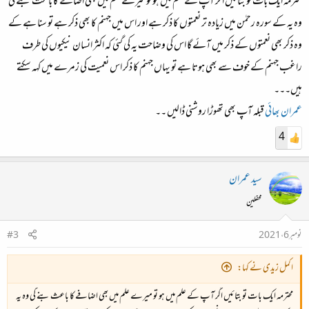
محترمہ ایک بات تو بتائیں اگر آپ کے علم میں ہو تو میرے علم میں بھی اضافے کا باعث بنے گی
وہ یہ کے سورہ رحمٰن میں زیادہ تر نعمتوں کا ذکر ہے اور اس میں جہنم کا بھی ذکر ہے تو سنا ہے کے
وہ ذکر بھی نعمتوں کے ذکر میں آئے گا اس کی وضاحت یہ کی گئی کہ اکثر انسان نیکیوں کی طرف
راغب جہنم کے خوف سے بھی ہوتا ہے تو یہاں جہنم کا ذکر اس نعمیت کی زمرے میں کہہ سکتے
ہیں۔۔۔
عمران بھائی
قبلہ آپ بھی تھوڑا روشنی ڈالیں ۔۔
4
سید عمران
محفلین
نومبر 6، 2021
#3
اکمل زیدی نے کہا:
محترمہ ایک بات تو بتائیں اگر آپ کے علم میں ہو تو میرے علم میں بھی اضافے کا باعث بنے گی وہ یہ