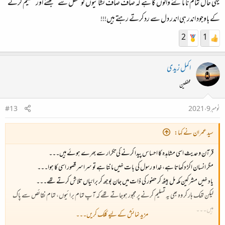
یہی حال تمام نا ماننے والوں کا ہے کہ صاف صاف نشانیوں کو عقل سے سمجھنے اور تسلیم کرنے
کے باوجود اندر ہی اندر دل سے رد کرتے رہتے ہیں!!!
2
1
اکمل زیدی
محفلین
نومبر 9، 2021
#13
سید عمران نے کہا:
قرآن و حدیث اسی مشاہدہ کا احساس پیدا کرنے کی تکرار سے بھرے ہوئے ہیں۔۔۔
مگر انسان اکڑ دکھاتا ہے، خدا و رسول کی بات نہیں مانتا ہے تو سراسر قصور اسی کا ہوا۔۔۔
یاد نہیں مشرکین مکہ مل بیٹھ کر حضور کی ذات میں جان بوجھ کر برائیاں تلاش کرتے تھے۔۔۔
لیکن تھک ہار کر وہ بھی یہ تسلیم کرنے پر مجبور ہوجاتے تھے کہ آپ تمام برائیوں، تمام نقائص سے پاک
ہیں۔۔۔
مزید نمائش کے لیے کلک کریں۔۔۔
پھر وہ اپنی طرف سے آپ سے جھوٹی برائیاں منسوب کرتے تھے۔۔۔