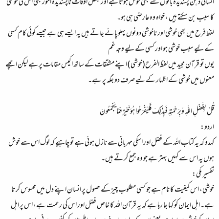
انسانی ذہن پسندیدہ باتوں سے بھی خوش ہوتا ہے اور بعض اوقات ناپسندیدہ امور بھی اس کی خوشی
کا سبب بن سکتے ہیں ، خواہ وہ عارضی ہی ہو۔
لفظ فرح میں بھی خوشی اور ناخوشی دونوں پہلو پائے جاتے ہیں یہ ایسے ہی ہے جیسے کوئی کام کسی
کے لیے سبب خوشی ہو اور کسی کے لیے وجہ غم
یوں تو قرآن مجید میں لفظ الفرح (خوشی ) اپنے مشتقات کے ساتھ اکیس مقامات پر ہے لیکن اچھے
معنوں میں خوشی کے اظہار کے لیے صرف دو جگہ پر ہے۔
قُلْ بِفَضْلِ اللَّهِ وَبِرَحْمَتِهِ فَبِذَلِكَ فَلْيَفْرَحُوا هُوَ خَيْرٌ مِّمَّا يَجْمَعُونَ
اردو:
کہدو کہ یہ کتاب اللہ کے فضل اور اسکی مہربانی سے نازل ہوئی ہے تو چاہیے کہ لوگ اس سے خوش
ہوں یہ اس سے کہیں بہتر ہے جو وہ جمع کرتے ہیں۔
تفسیر مکی:
خوشی، اس کیفیت کا نام ہے جو کسی مطلوب چیز کے حصول پر انسان اپنے دل میں محسوس کرتا
ہے۔ اہل ایمان کو کہا جا رہا ہے کہ یہ قرآن اللہ کا خاص فضل اور اس کی رحمت ہے، اس پر اہل