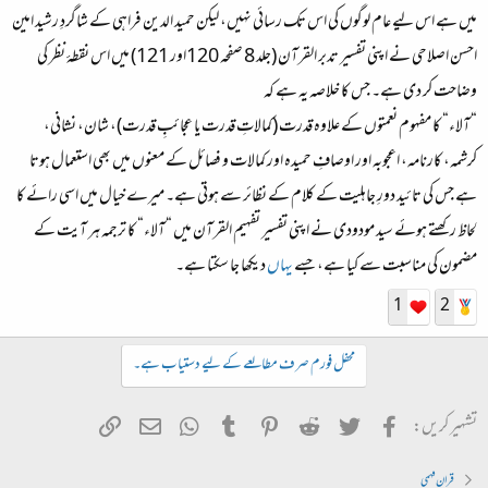
میں ہے اس لیے عام لوگوں کی اس تک رسائی نہیں، لیکن حمید الدین فراہی کے شاگردِ رشید امین
احسن اصلاحی نے اپنی تفسیر تدبر القرآن (جلد 8 صفحہ 120اور 121) میں اس نقطۂ نظر کی
وضاحت کر دی ہے۔ جس کا خلاصہ یہ ہے کہ
“آلاء“ کا مفہوم نعمتوں کے علاوہ قدرت (کمالاتِ قدرت یا عجائبِ قدرت)، شان، نشانی،
کرشمہ، کارنامہ، اعجوبہ اور اوصافِ حمیدہ اور کمالات و فصائل کے معنوں میں بھی استعمال ہوتا
ہے جس کی تائید دورِ جاہلیت کے کلام کے نظائر سے ہوتی ہے۔ میرے خیال میں اسی رائے کا
لحاظ رکھتے ہوئے سید مودودی نے اپنی تفسیر تفہیم القرآن میں “آلاء“ کا ترجمہ ہر آیت کے
مضمون کی مناسبت سے کیا ہے، جسے
یہاں
دیکھا جا سکتا ہے۔
1
2
محفل فورم صرف مطالعے کے لیے دستیاب ہے۔
Facebook
Twitter
Reddit
Pinterest
Tumblr
ای میل
WhatsApp
ربط شامل کریں
تشہیر کریں:
قران فہمی