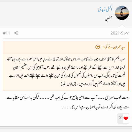
اکمل زیدی
محفلین
نومبر 9، 2021
#11
سید عمران نے کہا:
جب جہنم کا عینی مشاہدہ ہوجائے گا تب احساس ہوگا کہ اللہ تعالیٰ نے دنیا میں اس خطرہ سے پہلے ہی آگاہ
کردیا تھا۔ اس سے بچنے کے طریقے اور راستے بھی بتادئیے تھے۔ تب آگاہی کی اس عظیم الشان
نعمت کی قدر ہوگی۔ تب ان راستوں کی نعمتوں کی قدر ہوگی جن پر چلنے والے چلتے چلتے جنت میں اتر رہے
ہیں اور بھٹکنے والے جہنم میں گر رہے ہیں۔ (فی امان اللہ)
بہت خوب سر جی ۔۔۔ آپ سے اسی جامع جواب کی امید تھی ۔ ۔۔ ۔ لیکن یہ احساس مشاہدے
سے پہلے خدا کرا دے تو یہ احسان ہے اس کا ۔ ۔ ۔۔
2