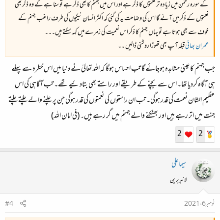
کے سورہ رحمٰن میں زیادہ تر نعمتوں کا ذکر ہے اور اس میں جہنم کا بھی ذکر ہے تو سنا ہے کے وہ ذکر بھی
نعمتوں کے ذکر میں آئے گا اس کی وضاحت یہ کی گئی کہ اکثر انسان نیکیوں کی طرف راغب جہنم کے
خوف سے بھی ہوتا ہے تو یہاں جہنم کا ذکر اس نعمیت کی زمرے میں کہہ سکتے ہیں۔۔۔
عمران بھائی
قبلہ آپ بھی تھوڑا روشنی ڈالیں ۔۔
جب جہنم کا عینی مشاہدہ ہوجائے گا تب احساس ہوگا کہ اللہ تعالیٰ نے دنیا میں اس خطرہ سے پہلے
ہی آگاہ کردیا تھا۔ اس سے بچنے کے طریقے اور راستے بھی بتادئیے تھے۔ تب آگاہی کی اس
عظیم الشان نعمت کی قدر ہوگی۔ تب ان راستوں کی نعمتوں کی قدر ہوگی جن پر چلنے والے چلتے چلتے
جنت میں اتر رہے ہیں اور بھٹکنے والے جہنم میں گر رہے ہیں۔ (فی امان اللہ)
2
2
سیما علی
لائبریرین
نومبر 6، 2021
#4