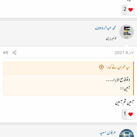
2
محمد عبدالرؤوف
لائبریرین
نومبر 6، 2021
#8
سید عمران نے کہا:
وتوفنا مع الأبرار ۔۔۔
آمین!!!
آمین ثم آمین
1
عرفان سعید