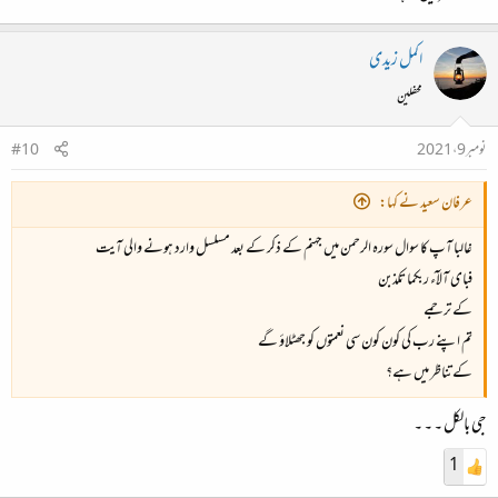
اکمل زیدی
محفلین
نومبر 9، 2021
#10
عرفان سعید نے کہا:
غالبا آپ کا سوال سورہ الرحمن میں جہنم کے ذکر کے بعد مسلسل وارد ہونے والی آیت
فبای آلآء ربکما تکذبن
کے ترجمے
تم اپنے رب کی کون کون سی نعمتوں کو جھٹلاؤ گے
کے تناظر میں ہے؟
جی بالکل ۔ ۔ ۔
1