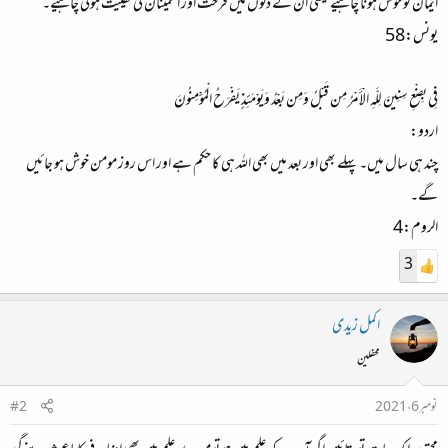
ایمان کو خوش ہونا چاہیے یعنی ان کے دلوں میں فرحت اور اطمینان کی کفییت ہونی چاہیے۔
یونس:58
فِي بِضْعِ سِنِينَ لِلَّهِ الْأَمْرُ مِن قَبْلُ وَمِن بَعْدُ وَيَوْمَئِذٍ يَفْرَحُ الْمُؤْمِنُونَ
اردو:
چند ہی سال میں۔ پہلے بھی اور بعد میں بھی اللہ ہی کا حکم ہے اور اس روز مومن خوش ہو جائیں
گے۔
الروم:4
3
اکمل زیدی
محفلین
نومبر 6، 2021
#2