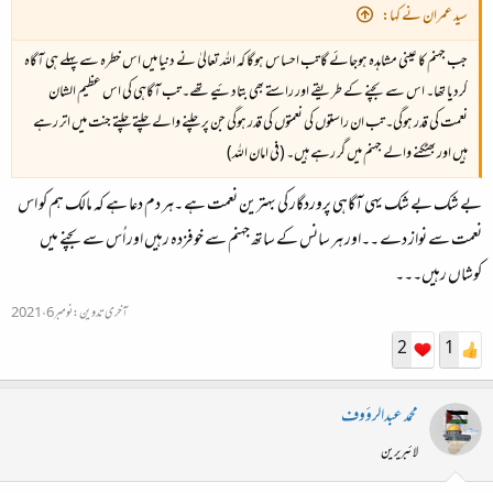
سید عمران نے کہا:
جب جہنم کا عینی مشاہدہ ہوجائے گا تب احساس ہوگا کہ اللہ تعالیٰ نے دنیا میں اس خطرہ سے پہلے ہی آگاہ
کردیا تھا۔ اس سے بچنے کے طریقے اور راستے بھی بتادئیے تھے۔ تب آگاہی کی اس عظیم الشان
نعمت کی قدر ہوگی۔ تب ان راستوں کی نعمتوں کی قدر ہوگی جن پر چلنے والے چلتے چلتے جنت میں اتر رہے
ہیں اور بھٹکنے والے جہنم میں گر رہے ہیں۔ (فی امان اللہ)
بے شک بے شک یہی آگاہی پروردگار کی بہترین نعمت ہے ۔ہر دم دعا ہے کہ مالک ہم کو اس
نعمت سے نواز دے ۔۔اور ہر سانس کے ساتھ جہنم سے خوفزدہ رہیں اور اُس سے بچنے میں
کوشاں رہیں۔۔۔
آخری تدوین:
نومبر 6، 2021
2
1
محمد عبدالرؤوف
لائبریرین