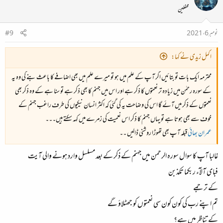
محفلین
نومبر 6، 2021
#9
اکمل زیدی نے کہا:
محترمہ ایک بات تو بتائیں اگر آپ کے علم میں ہو تو میرے علم میں بھی اضافے کا باعث بنے گی وہ یہ
کے سورہ رحمٰن میں زیادہ تر نعمتوں کا ذکر ہے اور اس میں جہنم کا بھی ذکر ہے تو سنا ہے کے وہ ذکر بھی
نعمتوں کے ذکر میں آئے گا اس کی وضاحت یہ کی گئی کہ اکثر انسان نیکیوں کی طرف راغب جہنم کے
خوف سے بھی ہوتا ہے تو یہاں جہنم کا ذکر اس نعمیت کی زمرے میں کہہ سکتے ہیں۔۔۔
عمران بھائی
قبلہ آپ بھی تھوڑا روشنی ڈالیں ۔۔
غالبا آپ کا سوال سورہ الرحمن میں جہنم کے ذکر کے بعد مسلسل وارد ہونے والی آیت
فبای آلآء ربکما تکذبن
کے ترجمے
تم اپنے رب کی کون کون سی نعمتوں کو جھٹلاؤ گے
کے تناظر میں ہے؟