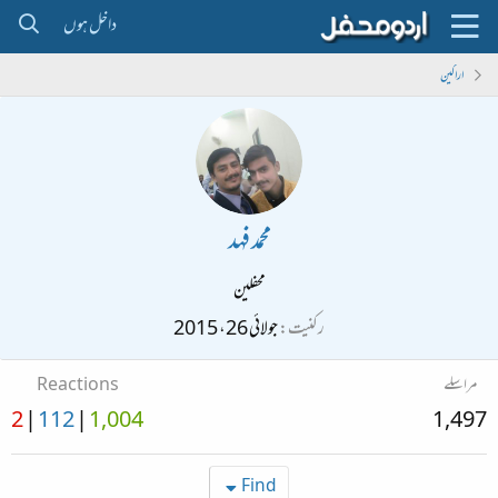
داخل ہوں
اراکین
محمد فہد
محفلین
رکنیت
جولائی 26، 2015
مراسلے
Reactions
2
112
1,004
1,497
Find