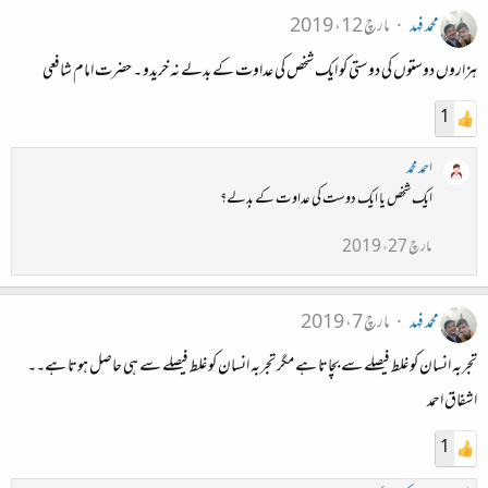
محمد فہد
مارچ 12، 2019
ہزاروں دوستوں کی دوستی کو ایک شخص کی عداوت کے بدلے نہ خریدو ۔ حضرت امام شافعی
1
احمد محمد
ایک شخص یا ایک دوست کی عداوت کے بدلے؟
مارچ 27، 2019
محمد فہد
مارچ 7، 2019
تجربہ انسان کو غلط فیصلے سے بچاتا ہے مگر تجربہ انسان کو غلط فیصلے سے ہی حاصل ہوتا ہے۔۔
اشفاق احمد
1