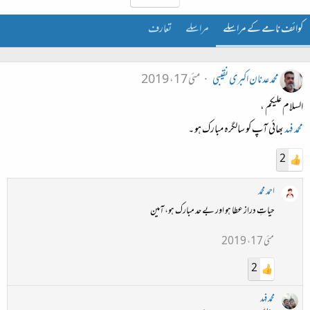
کوائف نامے کے مراسلے
مراسلے
تعارف
محمد عدنان اکبری نقیبی
مئی 17، 2019
السلام علیکم ،
محمد فہد
بھائی آپ کو سالگرہ مبارک ہو ۔
2
احمد محمد
حیاتِ دراز عطا ہو اور بے حد مبارک ہو، آمین
مئی 17، 2019
2
محمد فہد