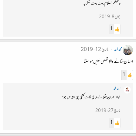
وعلیکم السلام بہت بہت شکریہ
جون 8، 2019
1
محمد فہد
مارچ 12، 2019
احسان جتانے والا مخلص نہیں ہو سکتا
1
احمد محمد
خواہ احسان جتلانے والی ذات کتنی ہی مقدس ہو؟
مارچ 27، 2019
1