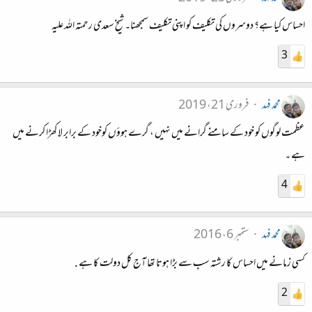
احساس کیا ہے؟ دوسروں کی تکلیف کو اپنی تکلیف سمجھنا۔ شیخ سعدی رحمتہ اللہ علیہ
3
محمد فہد
فروری 21، 2019
عظمت لوگوں کو خود کے سامنے گرانے میں نہیں ، گرے ہوؤں کوخود کے برابر لا کھڑا کرنے میں
ہے ۔
4
محمد فہد
ستمبر 6، 2016
کسی زمانے میں احساس کا رشتہ سب سے بڑا ہوتا تھا آج کل دولت کا ہے .
2