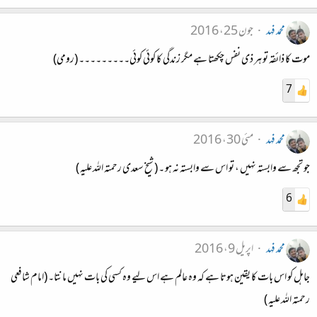
محمد فہد
جون 25، 2016
موت کا ذائقہ تو ہر ذی نفس چکھتا ہے مگر زندگی کا کوئی کوئی۔۔۔۔۔۔۔۔۔ (رومی)
7
محمد فہد
مئی 30، 2016
جو تجھ سے وابستہ نہیں ، تو اس سے وابستہ نہ ہو ۔ ( شیخ سعدی رحمتہ اللہ علیہ )
6
محمد فہد
اپریل 9، 2016
جاہل کو اس بات کا یقین ہوتا ہے کہ وہ عالم ہے اس لیے وہ کسی کی بات نہیں مانتا۔ (امام شافعی
رحمتہ اللہ علیہ )