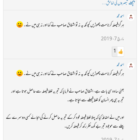
پچھلے تبصروں کی نمائش…
احمد محمد
ہرگز فیصلہ کرنا مت چھوڑیں کیونکہ یہ نہ تو اشفاق صاحب نے کہا اور نہ ہی میں نے۔
مارچ 7، 2019
1
احمد محمد
ہرگز فیصلہ کرنا مت چھوڑیں کیونکہ یہ نہ تو اشفاق صاحب نے کہا اور نہ ہی میں نے۔
بھئی سادہ سی بات ہے، اشفاق صاحب نے فرمایا کہ تجربہ غلط فیصلہ سے حاصل ہوتا ہے اور
تجربہ ہی پھر انسان کو غلط فیصلے سے بچاتا ہے۔
اور میں نے اضافہ کیا کہ پہلا غلط فیصلہ خود کر کے تجربہ حاصل کرنے کی بجائے کسی دوسرے کے
پہلے سے موجود تجربے کو مدنظر رکھ کر فیصلہ کریں۔