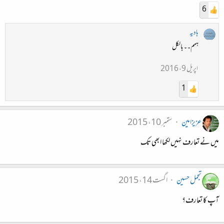
6
ہادیہ
ہمم۔۔بالکل
اپریل 9، 2016
1
عزیزامین
ستمبر 10، 2015
میں نے تعارف نہیں لکھا ابھی تک
تجمل حسین
اگست 14، 2015
آپ کا تعارف؟