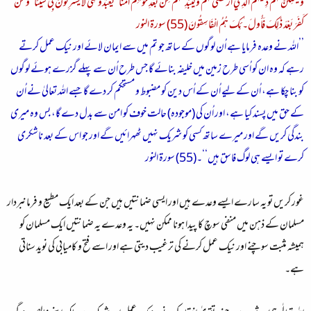
وَلَيُمَكِّنَنَّ لَهُمْ دِينَهُمُ الَّذِي ارْتَضَىٰ لَهُمْ وَلَيُبَدِّلَنَّهُم مِّن بَعْدِ خَوْفِهِمْ أَمْنًا ۚ يَعْبُدُونَنِي لَا يُشْرِكُونَ بِي شَيْئًا ۚ وَمَن
كَفَرَ بَعْدَ ذَٰلِكَ فَأُولَ۔ٰئِكَ هُمُ الْفَاسِقُونَ (55) سورة النور
’’اللہ نے وعدہ فرمایا ہے اُن لوگوں کے ساتھ جو تم میں سے ایمان لائے اور نیک عمل کرتے
رہے کہ وہ ان کو اُسی طرح زمین میں خلیفہ بنائے گا جس طرح اُن سے پہلے گزرے ہوئے لوگوں
کو بنا چکا ہے، اُن کے لیے اُن کے اُس دین کو مضبوط و مستحکم کر دے گا جسے اللہ تعالیٰ نے اُن
کے حق میں پسند کیا ہے، اور اُن کی (موجودہ) حالت خوف کو امن سے بدل دے گا، بس وہ میری
بندگی کریں گے اور میرے ساتھ کسی کو شریک نہیں ٹھہرائیں گے اور جو اس کے بعد ناشکری
کرے تو ایسے ہی لوگ فاسق ہیں‘‘۔(55) سورة النور
غور کریں تو یہ سارے ایسے وعدے ہیں اور ایسی ضمانتیں ہیں جن کے بعد ایک مطیع و فرمانبردار
مسلمان کے ذہن میں منفی سوچ کا پیدا ہونا ممکن نہیں۔ یہ وعدے یہ ضمانتیں ایک مسلمان کو
ہمیشہ مثبت سوچنے اور نیک عمل کرنے کی ترغیب دیتی ہے اور اسے فتح و کامیابی کی نوید سناتی
ہے۔