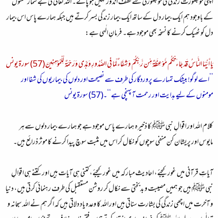
اپنی خوبصورت زندگی کی خوبصورتی سے لطف اندوز نہیں ہو پاتے۔ اللہ تعالٰی کی بے شمار نعمتوں
کے باوجود ہم ایک بیمار دل کےساتھ ایک بیمار زندگی بسر کرتے ہیں جبکہ ہمارے پاس اس بیمار
دل کو ٹھیک کرنے کا نسخہ بھی موجود ہے۔ فرمانِ الٰہی ہے:
يَا أَيُّهَا النَّاسُ قَدْ جَاءَتْكُم مَّوْعِظَةٌ مِّن رَّبِّكُمْ وَشِفَاءٌ لِّمَا فِي الصُّدُورِ وَهُدًى وَرَحْمَةٌ لِّلْمُؤْمِنِينَ (57) سورة يونس
’’اے لوگو! بیشک تمہارے پروردگار کی طرف سے نصیحت اور دلوں کی بیماریوں کی شفا اور
مومنوں کے لیے ہدایت اور رحمت آپہنچی ہے‘‘۔(57) سورة يونس
کلام اللہ اور اقوالِ نبی ﷺ کا ذخیرہ ہمارے پاس موجود ہے جو ہمارے بیمار دلوں سے ہر
مایوس اور پریشان کن منفی سوچوں کو نکال کر اس میں مثبت سوچ پیدا کرنے کا موثر ذرائع ہیں۔
آیاتِ قرآنی میں غور کیجئے، احادیث مبارکہ میں غور کیجئے، کتنی ہی آیات ہیں اور کتنے ہی اقوالِ
نبی ﷺ ہیں جو ہمیں مصیبت و بدبختی سے نکال کر روشن مستقبل کی طرف رہنمائی کرتی ہیں، دنیا
و آخرت میں اچھی زندگی کی بشارت سناتی ہیں اور اللہ کا وعدہ یاد دلاتی ہیں کہ اگر ہم نے اللہ سبحانہ و