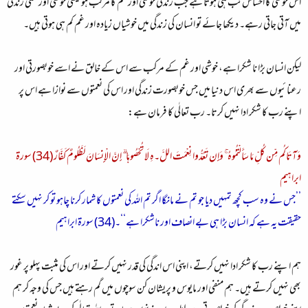
اس خوشی کا احساس تب ہی ہوتا ہے جب زندگی خوشی اور غم کا مرکب ہو یعنی خوشی اور غمی زندگی
میں آتی جاتی رہے۔ دیکھا جائے تو انسان کی زندگی میں خوشیاں زیادہ اور غم کم ہی ہوتی ہیں۔
لیکن انسان بڑا نا شکرا ہے، خوشی اور غم کے مرکب سے اس کے خالق نے اسے خوبصورتی اور
رعنائیوں سے بھری اس دنیا میں جس خوبصورت زندگی اور اس کی نعمتوں سے نوازا ہے اس پر
اپنے رب کا شکر ادا نہیں کرتا۔ رب تعالٰی کا فرمان ہے:
وَآتَاكُم مِّن كُلِّ مَا سَأَلْتُمُوهُ ۚ وَإِن تَعُدُّوا نِعْمَتَ اللَّ۔هِ لَا تُحْصُوهَا ۗ إِنَّ الْإِنسَانَ لَظَلُومٌ كَفَّارٌ (34) سورة
ابراهيم
’’جس نے وہ سب کچھ تمہیں دیا جو تم نے مانگا اگر تم اللہ کی نعمتوں کا شمار کرنا چاہو تو کر نہیں سکتے
حقیقت یہ ہے کہ انسان بڑا ہی بے انصاف اور ناشکرا ہے‘‘۔(34) سورة ابراهيم
ہم اپنے رب کا شکر ادا نہیں کرتے، اپنی اس اندگی کی قدر نہیں کرتے اور اس کی مثبت پہلو پر غور
بھی نہیں کرتے ہیں۔ ہم منفی اور مایوس و پریشان کن سوچوں میں گم رہتے ہیں جس کی وجہ کر ہم