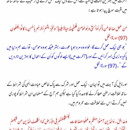
آخرت میں بہترین اجر ملنے کی امید سے اس کے دل نیک عمل کرنے کی ترغیب کے ساتھ ساتھ
میں مثبت سوچ پیدا ہوتا ہے:
مَنْ عَمِلَ صَالِحًا مِّن ذَكَرٍ أَوْ أُنثَىٰ وَهُوَ مُؤْمِنٌ فَلَنُحْيِيَنَّهُ حَيَاةً طَيِّبَةً ۖ وَلَنَجْزِيَنَّهُمْ أَجْرَهُم بِأَحْسَنِ مَا كَانُوا يَعْمَلُونَ
(97) سورة النحل
’’جو بھی نیک عمل کرے گا، خواہ وہ مرد ہو یا عورت، بشر طیکہ ہو وہ مومن، تواسے ہم دنیا میں
پاکیزہ زندگی بسر کرائیں گے اور (آخرت میں) ایسے لوگوں کو اُن کے اعمال کا بہترین اجر دیں
گے‘‘۔(97) سورة النحل
اور ذیل کی آیت میں تو ایمان، نیک عمل اور شرک سے پاک خالص عبادتِ الٰہی کی شرائط کے
ساتھ خلافتِ ارضی عطا کرنے کا وعدہ کیا گیا ہے لیکن ہم آج کے مسلمان ان شرائط کو پوری
نہیں کرتے اس لئے خلافت سے محروم ہیں۔
وَعَدَ اللَّ۔هُ الَّذِينَ آمَنُوا مِنكُمْ وَعَمِلُوا الصَّالِحَاتِ لَيَسْتَخْلِفَنَّهُمْ فِي الْأَرْضِ كَمَا اسْتَخْلَفَ الَّذِينَ مِن قَبْلِهِمْ