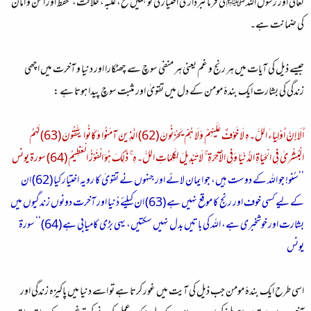
تعالٰی اور رسول اللہ ﷺ کی فرمانبرداری اختیار کی تو ہمیں فتح، غلبہ، خلافت، تحفظ اور امن و امان
کی ضمانت ہے۔
جیسے ذیل کی آیات میں ہر رنج و غم یعنی ہر منفی سوچ سے چھٹکارا اور دنیا و آخرت میں اچھی
زندگی کی بشارت ایک بندۂ مومن کے دل میں تقویٰ اور مثبت سوچ پیدا ہوتا ہے :
أَلَا إِنَّ أَوْلِيَاءَ اللَّ۔هِ لَا خَوْفٌ عَلَيْهِمْ وَلَا هُمْ يَحْزَنُونَ (62) الَّذِينَ آمَنُوا وَكَانُوا يَتَّقُونَ (63) لَهُمُ
الْبُشْرَىٰ فِي الْحَيَاةِ الدُّنْيَا وَفِي الْآخِرَةِ ۚ لَا تَبْدِيلَ لِكَلِمَاتِ اللَّ۔هِ ۚ ذَٰلِكَ هُوَ الْفَوْزُ الْعَظِيمُ (64) سورة يونس
’’سُنو! جو اللہ کے دوست ہیں، جو ایمان لائے اور جنہوں نے تقویٰ کا رویہ اختیار کیا (62) ان
کے لیے کسی خوف اور رنج کا موقع نہیں ہے (63) ان کیلئے دُنیا اور آخرت دونوں زندگیوں میں
بشارت اور خوشخبری ہے، اللہ کی باتیں بدل نہیں سکتیں، یہی بڑی کامیابی ہے (64)‘‘ سورة
يونس
اسی طرح ایک بندۂ مومن جب ذیل کی آیت میں غور کرتا ہے تو اسے دنیا میں پاکیزہ زندگی اور