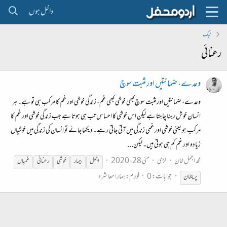
داخل ہوں
ٹیگ
رعنائی
وعدے، ضمانتیں اور مثبت سوچ
وعدے، ضمانتیں اور مثبت سوچ کبھی خوشی کبھی غم، زندگی خوشی اور غم کا مرکب ہی تو ہے۔ ہر
انسان خوش رہنا چاہتا ہے لیکن اس خوشی کا احساس تب ہی ہوتا ہے جب زندگی خوشی اور غم کا
مرکب ہو یعنی خوشی اور غمی زندگی میں آتی جاتی رہے۔ دیکھا جائے تو انسان کی زندگی میں خوشیاں
زیادہ اور غم کم ہی ہوتی ہیں۔ لیکن...
محمد اجمل خان
لڑی
مئی 28، 2020
اجمل
بیمار
خوشی
رعنائی
غمیاں
جوابات: 0
فورم:
ہمارا معاشرہ
پریشان