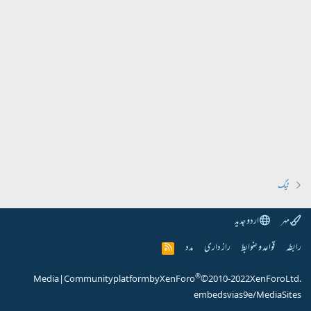
ٹیگ
مہر
اردو جدید
رابطہ
قواعد و ضوابط
راز داری
مدد
R
S
S
®
Media
|
Community platform by XenForo
© 2010-2022 XenForo Ltd.
embeds via s9e/MediaSites