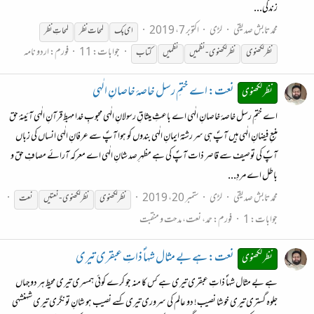
زندگی...
محمد تابش صدیقی
لڑی
اکتوبر 7، 2019
ای بک
لمحات
نظر
لمحاتِ
نظر
جوابات: 11
فورم:
اردو نامہ
نظر
لکھنوی
نظر
لکھنوی
- نظمیں
نظمیں
کتاب
نعت: اے ختمِ رسل خاصۂ خاصانِ الٰہی
نظر لکھنوی
اے ختمِ رسل خاصۂ خاصانِ الٰہی اے باعثِ میثاقِ رسولانِ الٰہی محبوبِ خدا مہبطِ قرآنِ الٰہی آئینۂ حق
منبعِ فیضانِ الٰہی ہیں آپؐ ہی سر رشتۂ ایمانِ الٰہی بندوں کو ہوا آپؐ سے عرفانِ الٰہی انساں کی زباں
آپؐ کی توصیف سے قاصر ذات آپؐ کی ہے مظہرِ صد شانِ الٰہی اے معرکہ آرائے مصافِ حق و
باطل اے مردِ...
محمد تابش صدیقی
لڑی
ستمبر 20، 2019
نظر
لکھنوی
نظر
لکھنوی
- نعتیں
نعت
جوابات: 1
فورم:
حمد، نعت، مدحت و منقبت
نعت: ہے بے مثال شہاؐ ذاتِ عبقری تیری
نظر لکھنوی
ہے بے مثال شہاؐ ذاتِ عبقری تیری ہے کس کا منہ جو کرے کوئی ہمسری تیری محیطِ ہر دوجہاں
جلوہ گستری تیری خوشا نصیب! دو عالم کی سروری تیری کسے نصیب ہو شانِ تونگری تیری شہنشہی