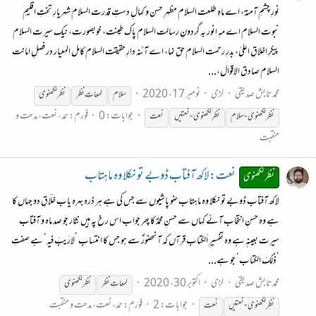
نورِ چشمِ آمنہؑ، اے ماہِ طلعت السلام مظہرِ حسن و کمالِ دستِ قدرت السلام شہریارِ تختِ اقلیمِ
نبوت السلام اے مہِ انور بہ گردونِ رسالت السلام پاک طینت، خوبصورت، نیک سیرت السلام
پیکرِ اخلاقِ اعلیٰ، بدرِ رحمت السلام حق نما، اے آئنہ دارِ حقیقت السلام کامل المعیار در فصلِ امانت
السلام صادق الاقوال،...
محمد تابش صدیقی
لڑی
نومبر 17، 2020
سلام
لمعاتِ
نظر
نظر
لکھنوی
جوابات: 0
فورم:
حمد، نعت، مدحت و
نظر
لکھنوی
- سلام
نظر
لکھنوی
- نعتیں
نعت
منقبت
نعت: لاکھ آفتاب ڈوبے تو نکلا وہ ماہتاب
نظر لکھنوی
لاکھ آفتاب ڈوبے تو نکلا وہ ماہتاب ضو پاشیوں سے جس کی ہے ہر ذرہ بہرہ یاب خلّاقِ دو جہاں کا
ہے وہ حسنِ انتخاب آئے کہاں سے حسنِ محمدؐ کا پھر جواب اس رخ پہ ہیں نثار جو صد ماہ و آفتاب
سیرت بعینہٖ ہے وہ تفسیرِ اَلکتاب قرآں کہ آنحضورؐ سے ہو جس کا انتساب ’لارَیبَ فیہ‘ ہے صفتِ
’ذٰلکَ الکتاب‘ جو ہے...
محمد تابش صدیقی
لڑی
اکتوبر 30، 2020
لمعاتِ
نظر
نظر
لکھنوی
جوابات: 2
فورم:
حمد، نعت، مدحت و منقبت
نظر
لکھنوی
- نعتیں
نعت