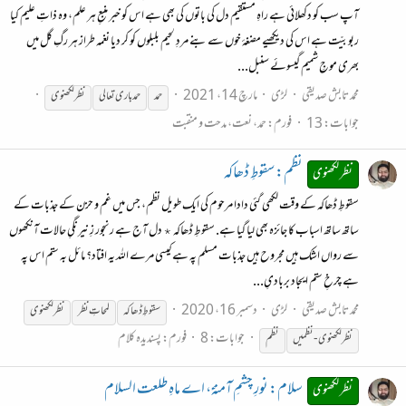
آپ سب کو دکھلائی ہے راہِ مستقیم دل کی باتوں کی بھی ہے اس کو خبر منبعِ ہر علم، وہ ذاتِ علیم کیا
ربوبیّت ہے اس کی دیکھیے مضغۂ خوں سے بنے مردِ لحیم بلبلوں کو کر دیا نغمہ طراز ہر رگِ گل میں
بھری موجِ شمیم گیسوئے سنبل...
محمد تابش صدیقی
لڑی
مارچ 14، 2021
حمد
حمد باری تعالی
نظر
لکھنوی
جوابات: 13
فورم:
حمد، نعت، مدحت و منقبت
نظم: سقوطِ ڈھاکہ
نظر لکھنوی
سقوطِ ڈھاکہ کے وقت لکھی گئی دادا مرحوم کی ایک طویل نظم، جس میں غم و حزن کے جذبات کے
ساتھ ساتھ اسباب کا جائزہ بھی لیا گیا ہے. سقوطِ ڈھاکہ ٭ دل آج ہے رنجور زِ نیرنگیِ حالات آنکھوں
سے رواں اشک ہیں مجروح ہیں جذبات مسلم پہ ہے کیسی مرے اللہ یہ افتاد؟ مائل بہ ستم اس پہ
ہے چرخِ ستم ایجاد بربادیِ...
محمد تابش صدیقی
لڑی
دسمبر 16، 2020
سقوطِ ڈھاکہ
لمحاتِ
نظر
نظر
لکھنوی
جوابات: 8
فورم:
پسندیدہ کلام
نظر
لکھنوی
- نظمیں
نظم
سلام: نورِ چشمِ آمنہؑ، اے ماہِ طلعت السلام
نظر لکھنوی