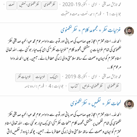
محمد تابش صدیقی
لڑی
اکتوبر 19، 2020
نظر
لکھنوی
نظر
لکھنوی
- نعتیں
نعت
جوابات: 1
فورم:
حمد، نعت، مدحت و منقبت
غزلیاتِ نظر ٭ مجموعۂ کلام ٭ نظر لکھنوی
الحمد للہ۔ استادِ محترم اعجاز عبید صاحب کی مہربانی اور توجہ سے دادا مرحوم محمد عبد الحمید صدیقی نظرؔ
لکھنوی کی تمام غزلیات پر مشتمل مجموعۂ کلام "غزلیاتِ نظر" کی ای بک تیار ہو گئی ہے۔ اللہ تعالیٰ
استادِ محترم کو ایمان و صحت کے ساتھ سلامتی والی زندگی عطا فرمائے۔ آمین۔ یوں الحمد للہ دادا
مرحوم کا...
محمد تابش صدیقی
لڑی
اکتوبر 8، 2019
ای بک
غزلیات
غزلیاتِ
نظر
جوابات: 4
فورم:
اردو نامہ
نظر
لکھنوی
نظر
لکھنوی
- غزلیں
کتاب
لمحاتِ نظر ٭ نظمیں ٭ نظرؔ لکھنوی
الحمد للہ۔ استادِ محترم اعجاز عبید صاحب کی مہربانی اور توجہ سے دادا مرحوم محمد عبد الحمید صدیقی نظرؔ
لکھنوی کی تمام نظموں پر مشتمل مجموعۂ کلام "لمحاتِ نظر" کی ای بک تیار ہو گئی ہے۔ اللہ تعالیٰ استادِ
محترم کو ایمان و صحت کے ساتھ سلامتی والی زندگی عطا فرمائے۔ آمین۔ چونکہ زیادہ تر نظمیں ذاتی