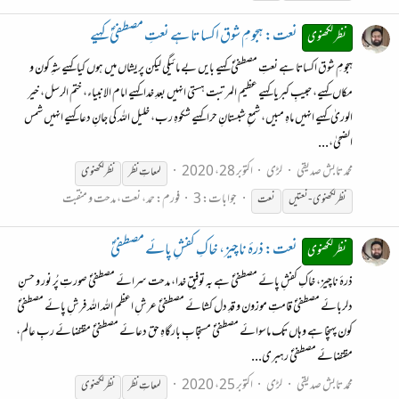
نعت: ہجومِ شوق اکساتا ہے نعتِ مصطفیٰؐ کہیے
نظر لکھنوی
ہجومِ شوق اکساتا ہے نعتِ مصطفیٰؐ کہیے بایں بے مائیگی لیکن پریشاں میں ہوں کیا کہیے شہِ کون و
مکاں کہیے، حبیبِ کبریا کہیے عظیم المرتبت ہستی انہیں بعدِ خدا کہیے امام الانبیاء، ختم الرسل، خیر
الوریٰ کہیے انہیں ماہِ مبیں، شمعِ شبستانِ حرا کہیے شکوہِ رب، خلیل اللہ کی جانِ دعا کہیے انہیں شمس
الضحیٰ،...
محمد تابش صدیقی
لڑی
اکتوبر 28، 2020
لمعاتِ
نظر
نظر
لکھنوی
جوابات: 3
فورم:
حمد، نعت، مدحت و منقبت
نظر
لکھنوی
- نعتیں
نعت
نعت: ذرۂ ناچیز، خاکِ کفشِ پائے مصطفیٰؐ
نظر لکھنوی
ذرۂ ناچیز، خاکِ کفشِ پائے مصطفیٰؐ ہے بہ توفیقِ خدا، مدحت سرائے مصطفیٰؐ صورتِ پُر نور و حسنِ
دلربائے مصطفیٰؐ قامتِ موزون و قدِ دل کشائے مصطفیٰؐ عرشِ اعظم اللہ اللہ فرشِ پائے مصطفیٰؐ
کون پہنچا ہے وہاں تک ماسوائے مصطفیٰؐ مستجابِ بارگاہِ حق دعائے مصطفیٰؐ مقتضائے ربِ عالم،
مقتضائے مصطفیٰؐ رہبری...
محمد تابش صدیقی
لڑی
اکتوبر 25، 2020
لمعاتِ
نظر
نظر
لکھنوی