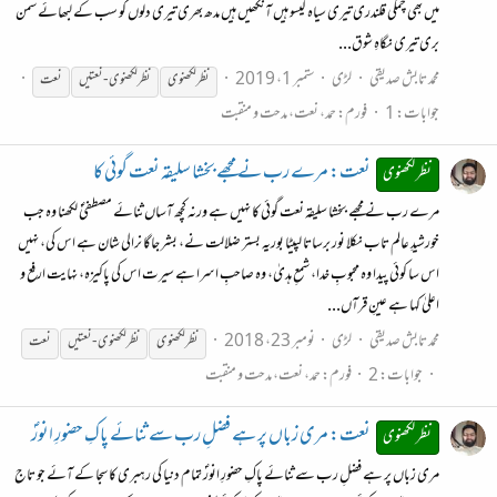
میں بھی چمکی قلندری تیری سیاہ گیسو ہیں آنکھیں ہیں مدھ بھری تیری دلوں کو سب کے لبھائے سمن
بری تیری نگاہِ شوق...
محمد تابش صدیقی
لڑی
ستمبر 1، 2019
نظر
لکھنوی
نظر
لکھنوی
- نعتیں
نعت
جوابات: 1
فورم:
حمد، نعت، مدحت و منقبت
نعت: مرے رب نے مجھے بخشا سلیقہ نعت گوئی کا
نظر لکھنوی
مرے رب نے مجھے بخشا سلیقہ نعت گوئی کا نہیں ہے ورنہ کچھ آساں ثنائے مصطفیٰؐ لکھنا وہ جب
خورشیدِ عالم تاب نکلا نور برساتا لپیٹا بوریہ بستر ضلالت نے، بشر جاگا نرالی شان ہے اس کی، نہیں
اس سا کوئی پیدا وہ محبوبِ خدا، شمعِ ہدیٰ، وہ صاحبِ اسرا ہے سیرت اس کی پاکیزہ، نہایت ارفع و
اعلیٰ کہا ہے عینِ قرآں...
محمد تابش صدیقی
لڑی
نومبر 23، 2018
نظر
لکھنوی
نظر
لکھنوی
- نعتیں
نعت
جوابات: 2
فورم:
حمد، نعت، مدحت و منقبت
نعت: مری زباں پر ہے فضلِ رب سے ثنائے پاکِ حضورِ انورؐ
نظر لکھنوی
مری زباں پر ہے فضلِ رب سے ثنائے پاکِ حضورِ انورؐ تمام دنیا کی رہبری کا سجا کے آئے جو تاج