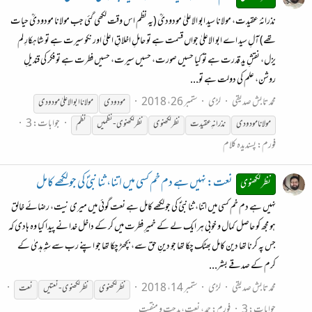
نذرانۂ عقیدت، مولانا سید ابو الاعلیٰ مودودیؒ (یہ نظم اس وقت لکھی گئی جب مولانا مودودیؒ حیات
تھے) آلِ سید اے ابو الاعلیٰ جواں قسمت ہے تو حاملِ اخلاقِ اعلیٰ اور نکو سیرت ہے تو شاہکارِ لم
یزل، نقشِ یدِ قدرت ہے تو کیا حسیں صورت، حسیں سیرت، حسیں فطرت ہے تو فکر کی قندیلِ
روشن، علم کی دولت ہے تو...
محمد تابش صدیقی
لڑی
ستمبر 26، 2018
مودودی
مولانا ابوالاعلیٰ مودودی
جوابات: 3
مولانا مودودی
نذرانہِ عقیدت
نظر
لکھنوی
نظر
لکھنوی
- نظمیں
نظم
فورم:
پسندیدہ کلام
نعت: نہیں ہے دم خم کسی میں اتنا، ثنا نبیؐ کی جو لکھے کامل
نظر لکھنوی
نہیں ہے دم خم کسی میں اتنا، ثنا نبیؐ کی جو لکھے کامل ہے نعت گوئی میں میری نیت، رضائے خالق
ہو مجھ کو حاصل کمال و خوبی ہر ایک لے کے خمیرِ فطرت میں کر کے داخل خدا نے پیدا کیا وہ ہادی کہ
جس پہ کرنا تھا دین کامل بھٹک چکا تھا جو دینِ حق سے، بچھڑ چکا تھا جو اپنے رب سے شہِ ہدیٰ کے
کرم کے صدقے بشر...
محمد تابش صدیقی
لڑی
ستمبر 14، 2018
نظر
لکھنوی
نظر
لکھنوی
- نعتیں
نعت
جوابات: 3
فورم:
حمد، نعت، مدحت و منقبت