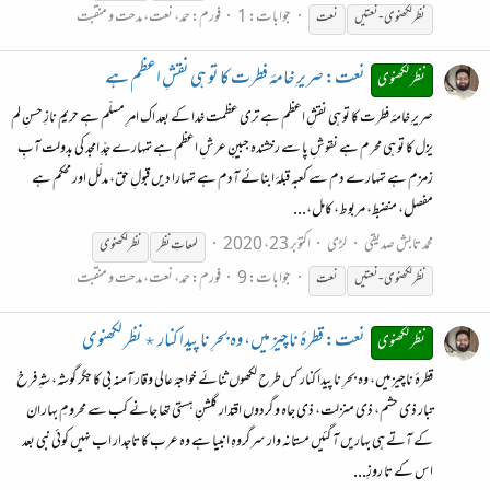
جوابات: 1
فورم:
حمد، نعت، مدحت و منقبت
نظر
لکھنوی
- نعتیں
نعت
نعت: صریرِ خامۂ فطرت کا تو ہی نقشِ اعظم ہے
نظر لکھنوی
صریرِ خامۂ فطرت کا تو ہی نقشِ اعظم ہے تری عظمت خدا کے بعد اک امرِ مسلّم ہے حریمِ نازِ حسنِ لم
یزل کا تو ہی محرم ہے نقوشِ پا سے رخشندہ جبینِ عرشِ اعظم ہے تمہارے جدِّ امجد کی بدولت آبِ
زمزم ہے تمہارے دم سے کعبہ قبلۂ ابنائے آدم ہے تمہارا دیں قبولِ حق، مدلّل اور محکم ہے
مفصل، منضبط، مربوط، کامل،...
محمد تابش صدیقی
لڑی
اکتوبر 23، 2020
لمعاتِ
نظر
نظر
لکھنوی
جوابات: 9
فورم:
حمد، نعت، مدحت و منقبت
نظر
لکھنوی
- نعتیں
نعت
نعت: قطرۂ ناچیز میں، وہ بحرِ نا پیدا کنار ٭ نظر لکھنوی
نظر لکھنوی
قطرۂ ناچیز میں، وہ بحرِ نا پیدا کنار کس طرح لکھوں ثنائے خواجۂ عالی وقار آمنہ بی کا جگر گوشہ، شہِ فرخ
تبار ذی حشم، ذی منزلت، ذی جاہ و گردوں اقتدار گلشنِ ہستی تھا جانے کب سے محرومِ بہار ان
کے آتے ہی بہاریں آ گئیں مستانہ وار سرگروہِ انبیا ہے وہ عرب کا تاجدار اب نہیں کوئی نبی بعد
اس کے تا روزِ...