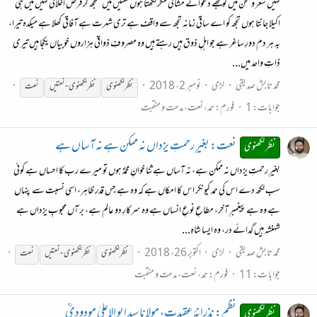
نہیں شعر و سخن میں گو مجھے دعوائے مشاقی مگر لکھتا ہوں نعتیں میں سمجھ کر فرض اخلاقی نہیں میں ہی
اکیلا جانتا ہوں تجھ کو اے ساقی زمانہ تجھ سے واقف ہے تری شہرت ہے آفاقی کھلا ہے میکدہ تیرا،
بہ ہر دم دورِ ساغر ہے جو اہلِ ذوق ہیں رہتے ہیں وہ مصروفِ ذواقی ہزاروں خوبیاں یکجا ہیں تیری
ذاتِ واحد میں...
محمد تابش صدیقی
لڑی
نومبر 2، 2018
نظر
لکھنوی
نظر
لکھنوی
- نعتیں
نعت
جوابات: 1
فورم:
حمد، نعت، مدحت و منقبت
نعت: بغیرِ رحمتِ یزداں نہ ممکن ہے نہ آساں ہے
نظر لکھنوی
بغیرِ رحمتِ یزداں نہ ممکن ہے، نہ آساں ہے ثنا خوانِ محمدؐ ہوں تو میرے رب کا احساں ہے کوئی
سب لکھ دے اس کی حمد کیونکر اس کا امکاں ہے کہ وہ ہے جس قدر ظاہر، اسی نسبت سے پنہاں
ہے وہ ہے پیغمبرِ آخر، مطاعِ نوعِ انساں ہے وہ سرکارِ دو عالم ہے، بر آں محبوبِ یزداں ہے
شہنشہ ہیں گدائے در، وہ ایسا شاہِ...
محمد تابش صدیقی
لڑی
اکتوبر 26، 2018
نظر
لکھنوی
نظر
لکھنوی
- نعتیں
نعت
جوابات: 11
فورم:
حمد، نعت، مدحت و منقبت
نظم: نذرانۂ عقیدت، مولانا سید ابو الاعلیٰ مودودیؒ
نظر لکھنوی