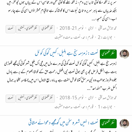
سر پر نہ لکھ سکا کوئی تا بہ ایں دم، نہ لکھ سکے گا کوئی سخن ور محاسن اس کے بیاں ہوں کیونکر، ہیں
جبکہ حدِّ بیاں سے باہر سریر و تاجِ نبوّت اس کا خوشا کہ ہے تا قیامِ محشر اذاں اسی کی ہے چار سو
اب، اسی کی مسجد،...
محمد تابش صدیقی
لڑی
نومبر 21، 2018
نظر
لکھنوی
نظر
لکھنوی
- نعتیں
نعت
جوابات: 2
فورم:
حمد، نعت، مدحت و منقبت
نعت: زمزمہ سنج ہے بلبل، کہیں کُوکی کوئل
نظر لکھنوی
زمزمہ سنج ہے بلبل، کہیں کُوکی کوئل نعت گوئی کی مرے دل میں مچی اک ہلچل شعر گوئی کی مجھے تھوڑی
بہت ہے اٹکل فرض مجھ پر بھی ہوئی نعتِ نبی افضل رحمتِ حق کے خوشا جھوم کے برسے بادل
جلوہ افروز ہوا تب وہ نبی مرسلؐ کتنا خوش بخت ہے یہ ماہِ ربیع الاول اس میں چمکا مہِ بطحا بہ جمالِ
اکمل ضربِ "اللہ احد"...
محمد تابش صدیقی
لڑی
نومبر 15، 2018
نظر
لکھنوی
نظر
لکھنوی
- نعتیں
نعت
جوابات: 1
فورم:
حمد، نعت، مدحت و منقبت
نعت: نہیں شعر و سخن میں گو مجھے دعوائے مشاقی
نظر لکھنوی