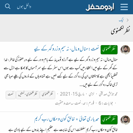
داخل ہوں
ٹیگ
نظر لکھنوی
نعت: منال و مال، نہ سیم و زر و گہر کے لیے
نظر لکھنوی
منال و مال، نہ سیم و زر و گہر کے لیے ہے آرزو تو مدینہ کے بام و در کے لیے درِ حضورؐ کی خاطر، خدا
کے گھر کے لیے میں انتظار میں کب سے ہوں اس سفر کے لیے سر آسماں کا جھکا ہے ازل سے
تعظیماً بچھی ہے کاہکشاں ان کی رہ گزر کے لیے کسے نہیں ہے تمنا وہاں کے ذروں کی چلے صبا بھی
تری خاکِ رہ گزر کے لیے میں...
محمد تابش صدیقی
لڑی
مارچ 15، 2021
نظر
لکھنوی
نظر
لکھنوی
- نعتیں
نعت
جوابات: 6
فورم:
حمد، نعت، مدحت و منقبت
حمدِ باری تعالیٰ ٭ خالقِ کون و مکاں ربِ کریم
نظر لکھنوی
خالقِ کون و مکاں ربِ کریم سلطنت اس کی نہایت ہے عظیم اپنے بندوں کے لیے ہادی ہے