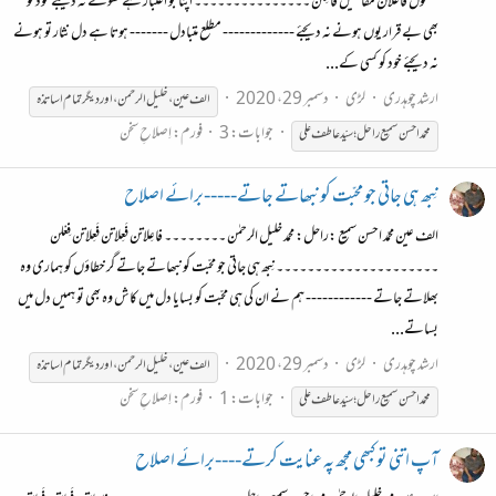
مفعول فاعلان مفاعیل فاعِلن ۔۔۔۔۔۔۔۔۔۔۔۔۔۔۔ اپنا جو اعتبار ہے کھونے نہ دیجئے خود کو
بھی بے قرار یوں ہونے نہ دیجئے ------------- مطلع متبادل ------- ہوتا ہے دل نثار تو ہونے
نہ دیجئے خود کو کسی کے...
ارشد چوہدری
لڑی
دسمبر 29، 2020
الف عین ، خلیل الرحمن ، اور دیگر تمام اساتذہ
جوابات: 3
فورم:
اِصلاحِ سخن
محمّد
احسن
سمیع
راحل؛
سیّد
عاطف
علی
نِبھ ہی جاتی جو محبّت کو نبھاتے جاتے-----برائے اصلاح
الف عین محمّد احسن سمیع :راحل: محمد خلیل الرحمٰن ۔۔۔۔۔۔۔۔ فاعِلاتن فَعِلاتن فَعِلاتن فِعْلن
۔۔۔۔۔۔۔۔۔۔۔۔۔۔۔۔۔۔۔۔۔ نِبھ ہی جاتی جو محبّت کو نبھاتے جاتے گر خطاؤں کو ہماری وہ
بھلاتے جاتے ------------ ہم نے ان کی ہی محبّت کو بسایا دل میں کاش وہ بھی تو ہمیں دل میں
بساتے...
ارشد چوہدری
لڑی
دسمبر 29، 2020
الف عین ، خلیل الرحمن ، اور دیگر تمام اساتذہ
جوابات: 1
فورم:
اِصلاحِ سخن
محمّد
احسن
سمیع
راحل؛
سیّد
عاطف
علی
آپ اتنی تو کبھی مجھ پہ عنایت کرتے----برائے اصلاح