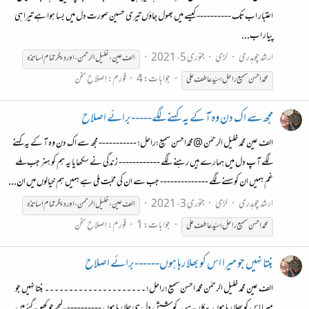
اعتبار اب تک ---------- کیسے میں بھول جاؤں تیری حسین صورت دل میں بسا ہوا ہے تیرا ہی
پیار اب...
ارشد چوہدری
لڑی
جنوری 5، 2021
الف عین ، خلیل الرحمن ، اور دیگر تمام اساتذہ
جوابات: 4
فورم:
اِصلاحِ سخن
محمّد
احسن
سمیع
راحل؛
سیّد
عاطف
علی
مجھ سے اک دن وہ آ کے یہ کہنے لگے-----برائے اصلاح
الف عین محمد خلیل الرحمٰن @محمّداحسن سمیع؛راحل؛ ----------- مجھ سے اک دن وہ آ کے یہ کہنے
لگے آپ دل میں ہمارے ہیں رہنے لگے ------------ زندگی نے سکھایا یہ ہم کو ہنر جب ملے
غم ہمیں ان کو سہنے لگے -------------- جب سے ان کی محبّت ملی ہے ہمیں ہم خیالوں میں ان...
ارشد چوہدری
لڑی
جنوری 3، 2021
الف عین ، خلیل الرحمن ، اور دیگر تمام اساتذہ
جوابات: 1
فورم:
اِصلاحِ سخن
محمّد
احسن
سمیع
راحل؛
سیّد
عاطف
علی
بنتا نہیں جو میرا اس کو بھلا رہا ہوں------برائے اصلاح
الف عین محمد خلیل الرحمٰن محمّد احسن سمیع؛راحل؛ ۔۔۔۔۔۔۔۔۔۔۔۔۔۔۔۔۔۔۔۔۔ بنتا نہیں جو
میرا اس کو بھلا رہا ہوں بیکار ہے یہ کوشش دل ہی جلا رہا ہوں ---------- لمحے جو کھو گئے ہیں