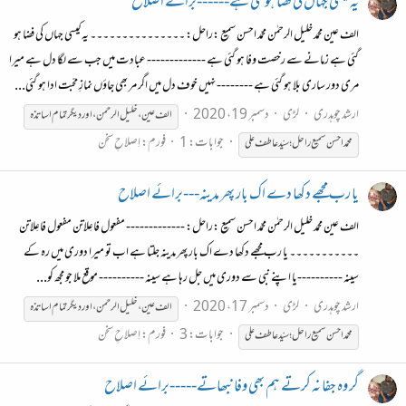
یہ کیسی جہاں کی فضا ہو گئی ہے------برائے اصلاح
الف عین محمد خلیل الرحمٰن محمّد احسن سمیع :راحل: ۔۔۔۔۔۔۔۔۔۔۔۔۔۔۔ یہ کیسی جہاں کی فضا ہو
گئی ہے زمانے سے رخصت وفا ہو گئی ہے ------------- عبادت میں جب سے لگا دل ہے میرا
مری دور ساری بلا ہو گئی ہے -------- نہیں خوف دل میں اگر مر بھی جاؤں نمازِ محّبت ادا ہو گئی...
ارشد چوہدری
لڑی
دسمبر 19، 2020
الف عین ، خلیل الرحمن ، اور دیگر تمام اساتذہ
جوابات: 1
فورم:
اِصلاحِ سخن
محمّد
احسن
سمیع
راحل؛
سیّد
عاطف
علی
یا رب مجھے دکھا دے اک بار پھر مدینہ---برائے اصلاح
الف عین محمد خلیل الرحمٰن محمّد احسن سمیع :راحل: ------------- مفعول فاعِلاتن مفعول فاعِلاتن
۔۔۔۔۔۔۔۔۔۔۔ یا رب مجھے دکھا دے اک بار پھر مدینہ جلتا ہے اب تو میرا دوری میں رہ کے
سینہ ----------یا اپنے نبی سے دوری میں جل رہا ہے سینہ ---------- موقع ملا جو مجھ کو...
ارشد چوہدری
لڑی
دسمبر 17، 2020
الف عین ، خلیل الرحمن ، اور دیگر تمام اساتذہ
جوابات: 3
فورم:
اِصلاحِ سخن
محمّد
احسن
سمیع
راحل؛
سیّد
عاطف
علی
گر وہ جفا نہ کرتے ہم بھی وفا نبھاتے-----برائے اصلاح