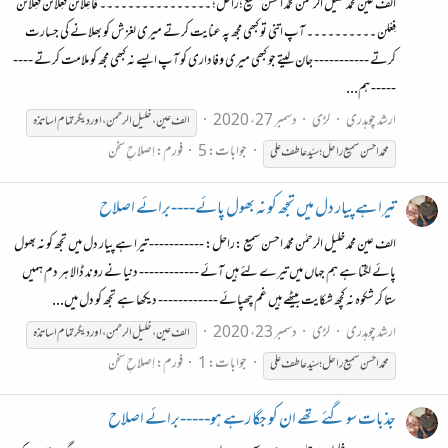
الف عین محمد خلیل الرحمٰن محمّد احسن سمیع؛راحل؛ ۔۔۔۔۔۔۔۔۔۔۔۔۔۔۔۔ فاعِلاتن فَعِلاتن فَعِلاتن
فِعْلن ۔۔۔۔۔۔۔۔۔۔ آپ اتنی تو کبھی مجھ پہ عنایت کرتے میری لغزش کو بھلانے کی جسارت
کرتے ----------- جان لیتے جو کبھی میری وفاداری کو آپ ایسے نہ کبھی مجھ کو ملامت کرتے ----
----- ہم...
ارشد چوہدری
لڑی
دسمبر 27، 2020
الف عین ، خلیل الرحمن ، اور دیگر تمام اساتذہ
جوابات: 5
فورم:
اِصلاحِ سخن
محمّد
احسن
سمیع
راحل؛
سیّد
عاطف
علی
تیرا ہے پیار دل میں تجھ کو نہ بھول پائے----برائے اصلاح
الف عین محمد خلیل الرحمٰن محمّد احسن سمیع :راحل: ----------- تیرا ہے پیار دل میں تجھ کو نہ بھول
پائے لگتا ہے ہم جہاں میں تیرے لئے ہیں آئے ------------ دنیا نے روند ڈالا ہر دم ہمیں
ستا کر شکوہ نہ کچھ شکایت بیٹھے ہیں غم چھپائے ------------ دیکھا ہے تجھ کو دل میں...
ارشد چوہدری
لڑی
دسمبر 23، 2020
الف عین ، خلیل الرحمن ، اور دیگر تمام اساتذہ
جوابات: 1
فورم:
اِصلاحِ سخن
محمّد
احسن
سمیع
راحل؛
سیّد
عاطف
علی
جذبات سو گئے تھے ان کو جگا رہے ہو-----برائے اصلاح