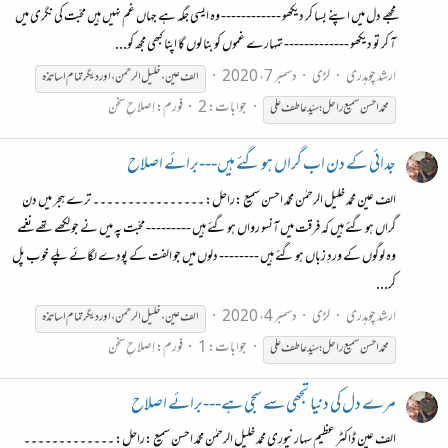
مجھے دل میں اپنے بسا کر دیکھو ------------ وہ ایسی جگہ ہے جہاں غم نہیں ہیں محبّت کی نگری میں
آ کر تو دیکھو ------------- تمہارے غموں کو بنا لوں گا اپنا کبھی مجھ کو...
ارشد چوہدری
لڑی
دسمبر 7، 2020
الف عین ، خلیل الرحمن ، اور دیگر تمام اساتذہ
جوابات: 2
فورم:
اِصلاحِ سخن
محمّد
احسن
سمیع
راحل؛
سیّد
عاطف
علی
جدائی کے دن اب گراں ہو گئے ہیں---برائے اصلاح
الف عین محمد خلیل الرحمٰن محمّد احسن سمیع :راحل: ۔۔۔۔۔۔۔۔۔۔۔۔۔۔۔۔ ترے ہجر میں دن
گراں ہو گئے ہیں کہ فرقت میں آنسو رواں ہو گئے ہیں --------- محبّت پہ میں نے جو لکھے تھے نغمے
وہ لوگوں کے وردِ زباں ہو گئے ہیں -------- دلوں میں جو الفت کے پودے لگائے پلے خوب پل
کر...
ارشد چوہدری
لڑی
دسمبر 4، 2020
الف عین ، خلیل الرحمن ، اور دیگر تمام اساتذہ
جوابات: 1
فورم:
اِصلاحِ سخن
محمّد
احسن
سمیع
راحل؛
سیّد
عاطف
علی
مرے دل کی دنیا تجھی سے سجی ہے---برائے اصلاح
الف عین ڈاکٹر عظیم سہارنپوری محمد خلیل الرحمٰن محمّد احسن سمیع :راحل: ۔۔۔۔۔۔۔۔۔۔۔۔۔