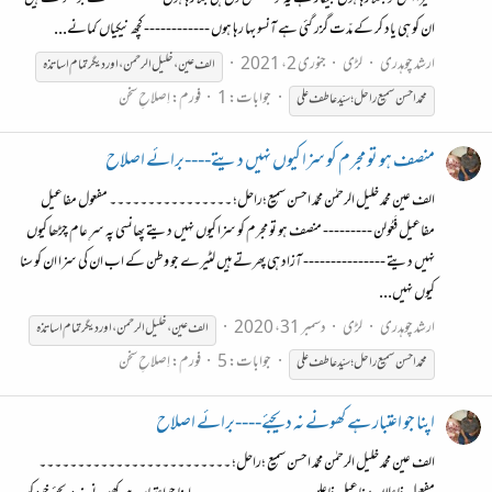
ان کو ہی یاد کر کے مدّت گزر گئی ہے آنسو بہا رہا ہوں ------------ کچھ نیکیاں کمانے...
ارشد چوہدری
لڑی
جنوری 2، 2021
الف عین ، خلیل الرحمن ، اور دیگر تمام اساتذہ
جوابات: 1
فورم:
اِصلاحِ سخن
محمّد
احسن
سمیع
راحل؛
سیّد
عاطف
علی
منصف ہو تو مجرم کو سزا کیوں نہیں دیتے----برائے اصلاح
الف عین محمد خلیل الرحمٰن محمّد احسن سمیع؛راحل؛ ۔۔۔۔۔۔۔۔۔۔۔۔۔۔۔۔ مفعول مفاعیل
مفاعیل فَعُولن --------- منصف ہو تو مجرم کو سزا کیوں نہیں دیتے پھانسی پہ سرِ عام چڑھا کیوں
نہیں دیتے --------------- آزاد ہی پھرتے ہیں لٹیرے جو وطن کے اب ان کی سزا ان کو سنا
کیوں نہیں...
ارشد چوہدری
لڑی
دسمبر 31، 2020
الف عین ، خلیل الرحمن ، اور دیگر تمام اساتذہ
جوابات: 5
فورم:
اِصلاحِ سخن
محمّد
احسن
سمیع
راحل؛
سیّد
عاطف
علی
اپنا جو اعتبار ہے کھونے نہ دیجئے----برائے اصلاح
الف عین محمد خلیل الرحمٰن محمّد احسن سمیع ؛راحل؛ ۔۔۔۔۔۔۔۔۔۔۔۔۔۔۔۔۔۔۔۔۔۔۔۔۔