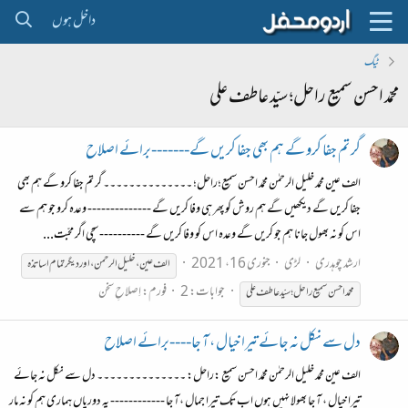
داخل ہوں
ٹیگ
محمّد احسن سمیع راحل؛ سیّد عاطف علی
گر تم جفا کرو گے ہم بھی جفا کریں گے-------برائے اصلاح
الف عین محمد خلیل الرحمٰن محمّد احسن سمیع؛راحل؛ ۔۔۔۔۔۔۔۔۔۔۔۔۔۔ گر تم جفا کرو گے ہم بھی
جفا کریں گے دیکھیں گے ہم روش کو پھر ہی وفا کریں گے -------------- وعدہ کرو جو ہم سے
اس کو نہ بھول جانا ہم جو کریں گے وعدہ اس کو وفا کریں گے ---------- سچی اگر محبّت...
ارشد چوہدری
لڑی
جنوری 16، 2021
الف عین ، خلیل الرحمن ، اور دیگر تمام اساتذہ
جوابات: 2
فورم:
اِصلاحِ سخن
محمّد
احسن
سمیع
راحل؛
سیّد
عاطف
علی
دل سے نکل نہ جائے تیرا خیال ، آ جا----برائے اصلاح
الف عین محمد خلیل الرحمٰن محمّد احسن سمیع :راحل: ۔۔۔۔۔۔۔۔۔۔۔۔۔۔ دل سے نکل نہ جائے
تیرا خیال ، آ جا بھولا نہیں ہوں اب تک تیرا جمال ،آ جا ------------ یہ دوریاں ہماری ہم کو نہ مار