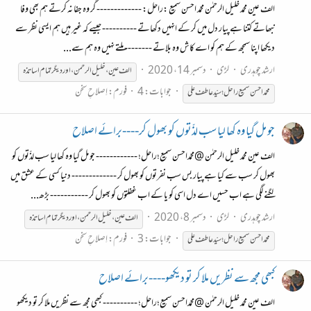
الف عین محمد خلیل الرحمٰن محمّد احسن سمیع :راحل: ------------- گر وہ جفا نہ کرتے ہم بھی وفا
نبھاتے کتنا ہے پیار دل میں کر کے انہیں دکھاتے ---------- جیسے کہ غیر ہیں ہم ایسی نظر سے
دیکھا اپنا سمجھ کے ہم کو اے کاش وہ بلاتے -------- ملتے نہیں وہ ہم سے...
ارشد چوہدری
لڑی
دسمبر 14، 2020
الف عین ، خلیل الرحمن ، اور دیگر تمام اساتذہ
جوابات: 4
فورم:
اِصلاحِ سخن
محمّد
احسن
سمیع
راحل؛
سیّد
عاطف
علی
جو مل گیا وہ کھا لیا سب لذّتوں کو بھول کر----برائے اصلاح
الف عین محمد خلیل الرحمٰن @محمّداحسن سمیع؛راحل؛ ------------ جو مل گیا وہ کھا لیا سب لذّتوں کو
بھول کر سب سے کیا ہے پیار بس سب نفرتوں کو بھول کر ------------- دنیا کسی کے عشق میں
لگنے لگی ہے اب حسیں اے دل اسی کو یا کے اب غفلتوں کو بھول کر ----------- بڑھ...
ارشد چوہدری
لڑی
دسمبر 8، 2020
الف عین ، خلیل الرحمن ، اور دیگر تمام اساتذہ
جوابات: 3
فورم:
اِصلاحِ سخن
محمّد
احسن
سمیع
راحل؛
سیّد
عاطف
علی
کبھی مجھ سے نظریں ملا کر تو دیکھو----برائے اصلاح
الف عین محمد خلیل الرحمٰن @محمّداحسن سمیع؛راحل؛ ---------- کبھی مجھ سے نظریں ملا کر تو دیکھو