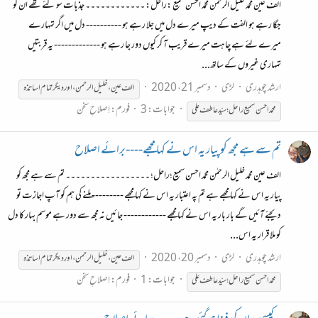
الف عین محمد خلیل الرحمٰن محمّد احسن سمیع :راحل: ۔۔۔۔۔۔۔۔۔۔۔۔ جذبات سو گئے تھے ان کو
جگا رہے ہو الفت کے دیپ میرے دل میں جلا رہے ہو ---------- دل میں اگر تمہارے
میرے لئے ہے چاہت میرے قریب آ کر کیوں دور جا رہے ہو ------------- یہ قربتیں
تمہاری غیروں کے ساتھ...
ارشد چوہدری
لڑی
دسمبر 21، 2020
الف عین ، خلیل الرحمن ، اور دیگر تمام اساتذہ
جوابات: 3
فورم:
اِصلاحِ سخن
محمّد
احسن
سمیع
راحل؛
سیّد
عاطف
علی
تم سے ہے مجھ کو پیار یہ اس نے کہا مجھے----برائے اصلاح
الف عین محمد خلیل الرحمٰن محمّد احسن سمیع؛راحل؛ ۔۔۔۔۔۔۔۔۔۔۔۔۔۔۔۔۔ تم سے ہے مجھ کو
پیار یہ اس نے کہا مجھے ہے تم پہ اعتبار یہ اس نے کہا مجھے --------- ملنے کی ہم کو آپ اجازت تو
دیجئے آئیں گے بار بار یہ اس نے کہا مجھے ------------ جائیں نہ مجھ سے دور ہے موسم بہار کا دل
کو ملا قرار یہ اس...
ارشد چوہدری
لڑی
دسمبر 20، 2020
الف عین ، خلیل الرحمن ، اور دیگر تمام اساتذہ
جوابات: 1
فورم:
اِصلاحِ سخن
محمّد
احسن
سمیع
راحل؛
سیّد
عاطف
علی