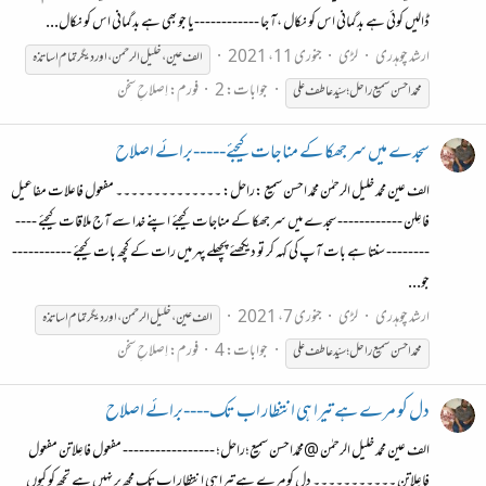
ڈالیں کوئی ہے بدگمانی اس کو نکال ،آ جا ------------یا جو بھی ہے بدگمانی اس کو نکال...
ارشد چوہدری
لڑی
جنوری 11، 2021
الف عین ، خلیل الرحمن ، اور دیگر تمام اساتذہ
جوابات: 2
فورم:
اِصلاحِ سخن
محمّد
احسن
سمیع
راحل؛
سیّد
عاطف
علی
سجدے میں سر جھکا کے مناجات کیجئے-----برائے اصلاح
الف عین محمد خلیل الرحمٰن محمّد احسن سمیع :راحل: ۔۔۔۔۔۔۔۔۔۔۔۔۔۔ مفعول فاعلات مفاعیل
فاعِلن ------------ سجدے میں سر جھکا کے مناجات کیجئے اپنے خدا سے آج ملاقات کیجئے ----
-------- سنتا ہے بات آپ کی کہہ کر تو دیکھئے پچھلے پہر میں رات کے کچھ بات کیجئے -----------
جو...
ارشد چوہدری
لڑی
جنوری 7، 2021
الف عین ، خلیل الرحمن ، اور دیگر تمام اساتذہ
جوابات: 4
فورم:
اِصلاحِ سخن
محمّد
احسن
سمیع
راحل؛
سیّد
عاطف
علی
دل کو مرے ہے تیرا ہی انتظار اب تک----برائے اصلاح
الف عین محمد خلیل الرحمٰن @محمّداحسن سمیع؛راحل؛ ----------------- مفعول فاعِلاتن مفعول
فاعِلاتن ۔۔۔۔۔۔۔۔۔۔۔ دل کو مرے ہے تیرا ہی انتظار اب تک مجھ پر نہیں ہے تجھ کو کیوں