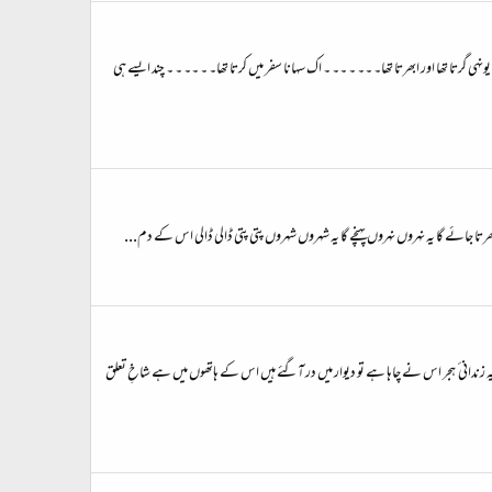
ہی گرتا تھا اور ابھرتا تھا۔ ۔۔ ۔ ۔۔ ۔ اک سہانا سفر میں کرتا تھا۔ ۔ ۔۔ ۔ ۔ چند ایسے ہی
راٹے بھرتا جائے گا یہ نہروں نہروں پہنچے گا یہ شہروں شہروں پتی پتی ڈالی ڈالی اس کے دم...
ندانی ٔ ہجر اس نے چاہا ہے تو دیوار میں در آگئے ہیں اس کے ہاتھوں میں ہے شاخِ تعلق