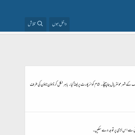
داخل ہوں
تلاش
ک کے شہر مونٹریال جا پہنچے۔ شام کو ائرپورٹ پر لینڈ کیا۔ باہر نکل کر ڈاؤن ٹاؤن کی طرف
یکسوئی سے اس لڑی پر توجہ دے سکیں۔