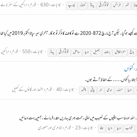
جوابات: 630
فورم:
اراکین کے سفرنامے
ینڈ
شہر
فرانس
فوٹوگرافی
پہاژ
کھنڈر
یورپ
جوابات: 550
فورم:
اراکین
باغ
بحر الکاہل
برف
جھیل
دریا
ساحل
فوٹوگرافی
پہاڑ
ر، کنواں
اب، آبشار یا کنواں۔۔۔۔کے الفاظ آتے ہوں۔
جوابات: 40
فورم:
اشعار اور گانوں کے کھیل
دریا
سمندر
ندی
نہر
پانی
چشمہ
۔۔ اللہ سوہنا سب بیٹیوں کے نصیب میں اپنی رحمت بھری بہاریں مقدر فرمائے ۔آمین بہت دعائیں
جوابات: 23
فورم:
شاعری اور مصوری
خواب
دریا
دنیا
وفا