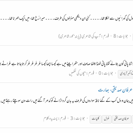
ل کی گہرائیوں سے نکلا تھا۔ ۔ ۔۔ ۔ کئی ان دیکھی منزلوں کی طرف۔ ۔ ۔ ۔ میرا رُخ تھا، میں ایک جھرنا تھا۔ ۔ ۔ ۔ یون
جوابات: 8
فورم:
آپ کی شاعری (پابندِ بحور شاعری)
ر اتنا پانی کون بتائے کتنا پانی ٹھنڈا میٹھا صاف اور ستھرا پینے میں ہے کیسا اچھا کیسا غَر غَر غَر غَر کرتا جاتا ہے غَ
جوابات: 0
فورم:
بچوں کی نظمیں
ا اکبر آبادی
- عرفان صدیقی، بھارت
ہیں جان و دل کب کے گئے ناقہ سواروں کی طرف یہ بدن گرد اڑانے کو کدھر آگئے ہیں رات دن سوچتے رہتے ہیں یہ ز
جوابات: 3
فورم:
پسندیدہ کلام
عرفان صدیقی
غزل
کلیات