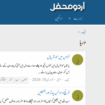
زمرے
اراکین
ٹیگ
دریا
خزاں میں مونٹریال
ز
یا شاید مونٹریال میں خزاں! کچھ ماہ پہلے ہمارے دل میں آئی کہ چند دن کے لئ
بس کڑٰ۔ وہاں سے پیدل پرانے...
زیک
لڑی
فروری 16، 2024
خزاں
دریا
شہر
فوٹوگرا
فرنچ و سوئس پہاڑ اور جھیلیں
ز
اب جبکہ میں پچھلی گرمیوں کا سفرنامہ اور پچھلے ماہ کا سفرنامہ دونوں مکمل 