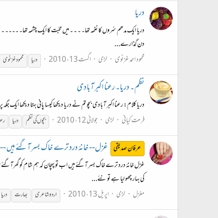
دریا
دریا ایک مدھم سُروں کا نغمہ تھا۔ ۔ ۔ ۔ میں محبّت کا ایک چشمہ تھا۔ ۔۔۔۔ ۔ د
دن گذارے...
محمود احمد غزنوی
لڑی
اگست 13، 2010
دریا
محمود غزنوی
نظم۔ دریا۔ رعنا اکبر آبادی
دریا کلام: رعنا اکبر آبادی بچو تم نے دریا دیکھا کیسا پانی بہتا دیکھا ایک جگہ پ
فرحت کیانی
لڑی
جولائی 12، 2010
بچوں کی نظم
دریا
رعن
غزل-- خانۂ درد ترے خاک بسر آگئے ہیں -
عرفان صدیقی
غزل خانۂ درد ترے خاک بسر آگئے ہیں اب تو پہچان کہ ہم شام کو گھرآگئے 
کی بہار چھو لیا ہے تو نئے...
مغزل
لڑی
اپریل 13، 2010
اردو شاعری
بھارت
دریا