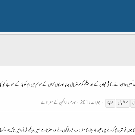
ے کہیں جانا جائے۔ کافی تجاویز کے بعد بیگم کو مونٹریال بھایا اور یوں خزاں کے موسم میں ہم کینیڈا کے صوبے کیوبی
جوابات: 201
فورم:
اراکین کے سفرنامے
فی
مونٹریال
کینیڈا
کر چکا ہوں تو شروع کرتے ہیں تین ماہ پہلے کا سفرنامہ- جن لوگوں نے وہ سفرنامے نہیں دیکھے فوراً جائیں تاکہ پھر 