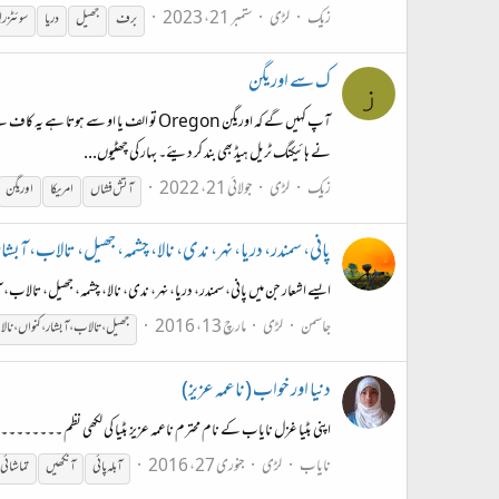
زیک
لڑی
ستمبر 21، 2023
برف
جھیل
دریا
سوئٹزرل
ک سے اوریگن
ز
نے ہائیکنگ ٹریل ہیڈ بھی بند کر دیئے۔ بہار کی چھٹیوں...
زیک
لڑی
جولائی 21، 2022
آتش فشاں
امریکا
اوریگن
پانی، سمندر، دریا، نہر، ندی، نالا، چشمہ، جھیل، تالاب، آبشا
ایسے اشعار جن میں پانی، سمندر، دریا، نہر، ندی، نالا، چشمہ، جھیل، تال
جاسمن
لڑی
مارچ 13، 2016
جھیل،تالاب،آبشار،کنواں،نالا،
دنیا اور خواب (ناعمہ عزیز)
اپنی بٹیا غزل نایاب کے نام محترم ناعمہ عزیز بٹیا کی لکھی نظم ۔۔۔۔۔۔۔
نایاب
لڑی
جنوری 27، 2016
آبلہ پائی
آنکھیں
تماشائی