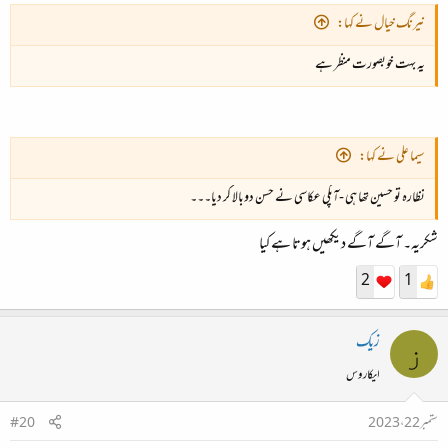
نیرنگ خیال نے کہا:
یہ بہت خوبصورت منظر ہے
سیما علی نے کہا:
نظارہ تو حسین تھا ہی -آپکی عکاسی نے حسن دوبالا کر دیا۔۔۔
شکریہ۔ آگے آگے دیکھیں ہوتا ہے کیا
2
1
زیک
ز
ایکاروس
ستمبر 22، 2023
#20