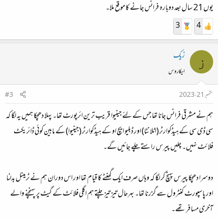
یوں 21 سال بعد دوبارہ فرانس جانے کا موقع ملا۔
3
4
زیک
ز
ایکاروس
ستمبر 21، 2023
#3
ہم نے مشرقی فرانس جانا تھا جس کے لئے جینیوا قریب ترین ائرپورٹ تھا۔ پہلا دھچکا ہمیں یہ لگا کہ
سی ڈی سی کے ہیڈکوارٹر (اٹلانٹا) اور ڈبلیو ایچ او کے ہیڈکوارٹر (جینیوا) کے مابین کوئی ڈائریکٹ
فلائٹ نہیں۔ چلیں پیرس راستے چلے جائیں گے۔
دوسرا دھچکا پیرس پہنچ کر لگا کہ وہاں صرف ایک گھنٹے کا قیام تھا اور اس دوران ہم نے ٹرمینل بدلنا
اور پاسپورٹ کنٹرول سے گزرنا تھا۔ بہرحال تیز تیز چلتے ہم اگلی فلائٹ کے گیٹ پر پہنچنے والے
آخری مسافر تھے۔