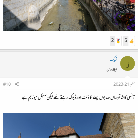
2
5
زیک
ز
ایکاروس
ستمبر 21، 2023
#10
آنسی کا شاتو جہاں صدیوں پہلے کاؤنٹ اور ڈیوک رہتے تھے لیکن آجکل میوزیم ہے