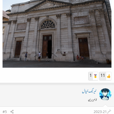
1
11
نیرنگ خیال
لائبریرین
ستمبر 21، 2023
#5