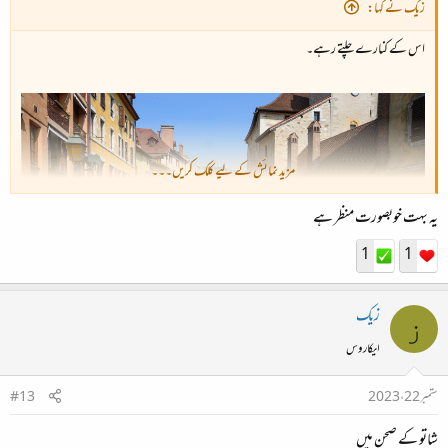
زیک نے کہا:
اس کے کنارے چلتے رہے۔
مزید نمائش کے لیے کلک کریں۔۔۔
یہ بہت خوبصورت منظر ہے
1
1
زیک
ز
ایکاروس
ستمبر 22، 2023
#13
شاتو کے صحن میں