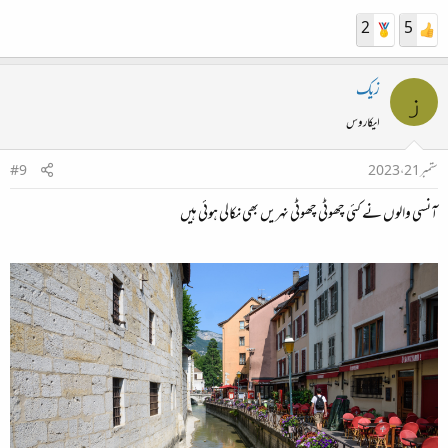
2
5
زیک
ز
ایکاروس
ستمبر 21، 2023
#9
آنسی والوں نے کئی چھوٹی چھوٹی نہریں بھی نکالی ہوئی ہیں