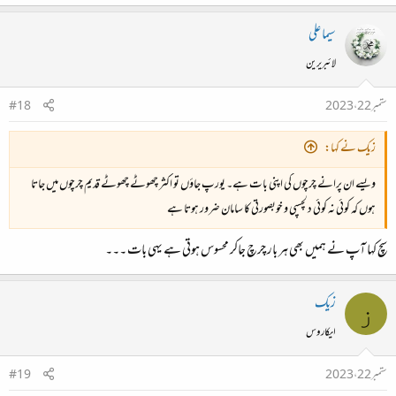
سیما علی
لائبریرین
ستمبر 22، 2023
#18
زیک نے کہا:
ویسے ان پرانے چرچوں کی اپنی بات ہے۔ یورپ جاؤں تو اکثر چھوٹے چھوٹے قدیم چرچوں میں جاتا
ہوں کہ کوئی نہ کوئی دلچسپی و خوبصورتی کا سامان ضرور ہوتا ہے
سچ کہا آپ نے ہمیں بھی ہر بار چرچ جاکر محسوس ہوتی ہے یہی بات ۔۔۔
زیک
ز
ایکاروس
ستمبر 22، 2023
#19