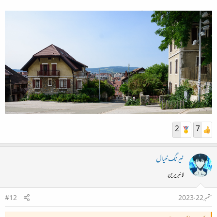
2
7
نیرنگ خیال
لائبریرین
ستمبر 22، 2023
#12