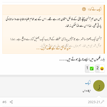
زیک نے کہا:
جس دن ہم آنسی پہنچے بیٹی کے فائنل امتحان ہو رہے تھے۔ اس کے بعد تمام طلبا و طالبات و اساتذہ کی
پارٹی تھی۔ لہٰذا اس سے ملنا ممکن نہ تھا۔
آنسی ایک چھوٹا سا شہر ہے جو آلپس پہاڑی سلسلے کے قریب ایک جھیل کنارے واقع ہے۔ ہمارا
ہوٹل شہر ہی میں تھا۔ ہم وہاں سے نکلے اور پیدل پھرنا شروع کیا۔
مزید نمائش کے لیے کلک کریں۔۔۔
ہارر فلموں میں ایسے چرچ ہوتے ہیں۔۔۔۔
یہ چرچ انقلاب فرانس میں ٹوٹ پھوٹ کا شکار ہو گیا تھا اور انیسویں صدی میں دوبارہ تعمیر کیا گیا۔
1
2
زیک
ز
ایکاروس
ستمبر 21، 2023
#6