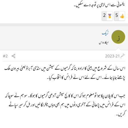
یکسوئی سے اس لڑی پر توجہ دے سکیں۔
2
5
زیک
ز
ایکاروس
ستمبر 21، 2023
#2
اس سال کے شروع میں بیٹی کا ارادہ بنا کہ گرمیوں کے سیشن میں سٹڈی آبراڈ یعنی بیرون ملک
پڑھنے جایا جائے۔ اس کے لئے اس نے فرانس کا انتخاب کیا۔
جب اس کا پلان پکا ہوا تو معلوم ہوا کہ اس کا کالج سیشن آدھی گرمیوں کا ہو گا۔ سو ہم نے سوچا کہ
اس کے فرانس میں پڑھائی کے آخری دنوں میں ہم بھی وہاں چکر لگا لیں اور مل کر سیر سپاٹے
کریں۔