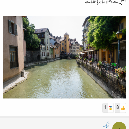
جھیل سے چھوٹا سا دریا نکلتا ہے
1
8
زیک
ز