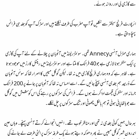
سے گاڑی لی اور روانہ ہوئے۔
ائرپورٹ فرنچ سیکٹر سے نکلیں تو آپ مغرب کی طرف نکلتے ہیں اور سڑک آپ کو جلد ہی فرانس
پہنچا دیتی ہے۔
ہماری منزل آنسی Annecy تھی۔ سوئٹزرلینڈ میں آٹوبان پر چلانے کے لئے آپ کی گاڑی
پر ایک سٹکر ہونا لازمی ہے جو 40 فرانک کا ملتا ہے اور سوئٹزرلینڈ میں رینٹل کارز میں موجود ہوتا
ہے۔ ظاہر ہے کہ وہ ہماری فرنچ گاڑی میں نہ تھا۔ لیکن گوگل میپس کا اصرار تھا کہ سوئس آٹوبان
کے ذریعہ ہم جلدی آنسی پہنچ جائیں گے۔ اسے احساس نہ تھا کہ آٹوبان پر جانے پر 200 فرانک
جرمانہ اور سٹکر کی قیمت ادا کرنے ہوں گے۔ فرانس کی سڑکوں پر رہنے کی اس کوشش میں گوگل
سے جو ہاتھاپائی ہوئی تو ہم بالکل چھوٹی اور تنگ سڑکوں پر چل نکلے۔
بہرحال ہمیں کوئی جلدی نہ تھی اور مناظر خوب تھے۔ انہیں انجوائے کرتے آنسی پہنچے۔ وہاں عین
اندرون شہر گوگل میپس نے پھر دھوکہ دیتے ہوئے یک طرفہ سڑک پر الٹی طرف لے جانے کی