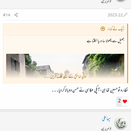
لائبریرین
ستمبر 22، 2023
#14
زیک نے کہا:
جھیل سے چھوٹا سا دریا نکلتا ہے
مزید نمائش کے لیے کلک کریں۔۔۔
نظارہ تو حسین تھا ہی -آپکی عکاسی نے حسن دوبالا کر دیا۔۔۔
2
سیما علی
لائبریرین