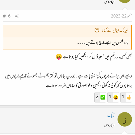
ایکاروس
ستمبر 22، 2023
#16
نیرنگ خیال نے کہا:
ہارر فلموں میں ایسے چرچ ہوتے ہیں۔۔۔۔
کبھی کسی ہارر فلم میں مسجد ڈال کر دیکھیں کیا ہوتا ہے 😛
ویسے ان پرانے چرچوں کی اپنی بات ہے۔ یورپ جاؤں تو اکثر چھوٹے چھوٹے قدیم چرچوں میں
جاتا ہوں کہ کوئی نہ کوئی دلچسپی و خوبصورتی کا سامان ضرور ہوتا ہے
2
1
1
زیک
ز
ایکاروس