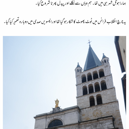
ہمارا ہوٹل شہر ہی میں تھا۔ ہم وہاں سے نکلے اور پیدل پھرنا شروع کیا۔
یہ چرچ انقلاب فرانس میں ٹوٹ پھوٹ کا شکار ہو گیا تھا اور انیسویں صدی میں دوبارہ تعمیر کیا گیا۔