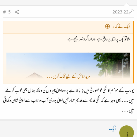
ستمبر 22، 2023
#15
زیک نے کہا:
شاتو ایک پہاڑی پر واقع ہے اور ارد گرد شہر نیچے ہے
مزید نمائش کے لیے کلک کریں۔۔۔
یورپ کے موسم کا انکی خوبصورتی میں بڑا ہاتھ ہے پر وہ اپنی چیزوں کی دیکھ بھال بھی خوب کرتے
ہیں ۔۔۔یہی وجہ ہے کہ انکی قدیم سے قدیم عمارتیں اپنی پوری آب و تاب سے اپنی شان دکھاتی
ہیں ۔۔۔
زیک
ز