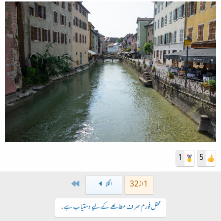
1
5
Last
1 از 32
اگلا
محفل فورم صرف مطالعے کے لیے دستیاب ہے۔