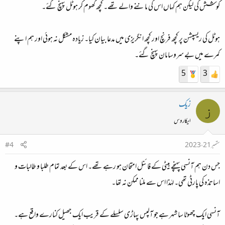
کوشش کی لیکن ہم کہاں اس کی ماننے والے تھے۔ کچھ گھوم کر ہوٹل پہنچ گئے۔
ہوٹل کی ریسپشن پر کچھ فرنچ اور کچھ انگریزی میں مدعا بیان کیا۔ زیادہ مشکل نہ ہوئی اور ہم اپنے
کمرے میں بے سروسامان پہنچ گئے۔
5
3
زیک
ز
ایکاروس
ستمبر 21، 2023
#4
جس دن ہم آنسی پہنچے بیٹی کے فائنل امتحان ہو رہے تھے۔ اس کے بعد تمام طلبا و طالبات و
اساتذہ کی پارٹی تھی۔ لہٰذا اس سے ملنا ممکن نہ تھا۔
آنسی ایک چھوٹا سا شہر ہے جو آلپس پہاڑی سلسلے کے قریب ایک جھیل کنارے واقع ہے۔