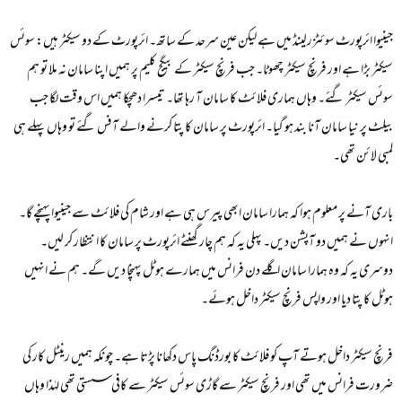
جینیوا ائرپورٹ سوئٹزرلینڈ میں ہے لیکن عین سرحد کے ساتھ۔ ائرپورٹ کے دو سیکٹر ہیں: سوئس
سیکٹر بڑا ہے اور فرنچ سیکٹر چھوٹا۔ جب فرنچ سیکٹر کے بیگج کلیم پر ہمیں اپنا سامان نہ ملا تو ہم
سوئس سیکٹر گئے۔ وہاں ہماری فلائٹ کا سامان آ رہا تھا۔ تیسرا دھچکا ہمیں اس وقت لگا جب
بیلٹ پر نیا سامان آنا بند ہو گیا۔ ائرپورٹ پر سامان کا پتا کرنے والے آفس گئے تو وہاں پہلے ہی
لمبی لائن تھی۔
باری آنے پر معلوم ہوا کہ ہمارا سامان ابھی پیرس ہی ہے اور شام کی فلائٹ سے جینیوا پہنچے گا۔
انہوں نے ہمیں دو آپشن دیں۔ پہلی یہ کہ ہم چار گھنٹے ائرپورٹ پر سامان کا انتظار کر لیں۔
دوسری یہ کہ وہ ہمارا سامان اگلے دن فرانس میں ہمارے ہوٹل پہنچا دیں گے۔ ہم نے انہیں
ہوٹل کا پتا دیا اور واپس فرنچ سیکٹر داخل ہوئے۔
فرنچ سیکٹر داخل ہوتے آپ کو فلائٹ کا بورڈنگ پاس دکھانا پڑتا ہے۔ چونکہ ہمیں رینٹل کار کی
ضرورت فرانس میں تھی اور فرنچ سیکٹر سے گاڑی سوئس سیکٹر سے کافی سستی تھی لہٰذا وہاں