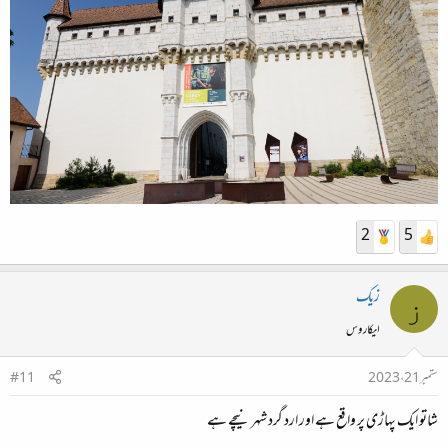
2
5
زیک
ز
ایکاروس
ستمبر 21، 2023
#11
شاتو ایک پہاڑی پر واقع ہے اور ارد گرد شہر نیچے ہے