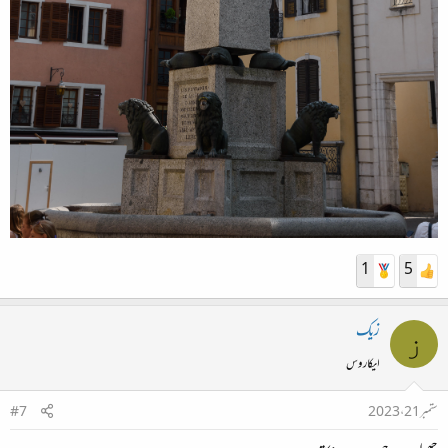
1
5
زیک
ز
ایکاروس
ستمبر 21، 2023
#7