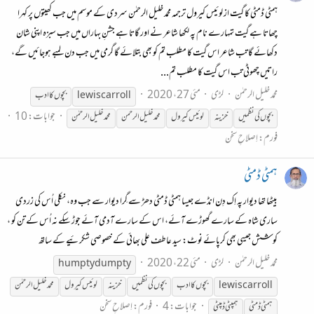
ہمٹی ڈمٹی کا گیت از لوئیس کیرول ترجمہ محمد خلیل الرحمٰن سردی کے موسم میں جب کھیتوں پر کہرا
چھاتا ہے گیت تمہارے نام پہ لکھا شاعر نے اور گاتا ہے جشنِ بہاراں میں جب سبزہ اپنی شان
دکھائے گا تب شاعر اس گیت کا مطلب تم کو بھی بتلائے گا گرمی میں جب دن لمبے ہوجائیں گے،
راتیں چھوٹی تب اس گیت کا مطلب تم...
محمد خلیل الرحمٰن
لڑی
مئی 27، 2020
lewis carroll
بچوں
کا ادب
جوابات: 10
بچوں
کی
نظمیں
خزینہ
لوئیس
کی
رول
محمد خلیل الرحمن
محمد خلیل الرحمٰن
فورم:
اِصلاحِ سخن
ہمٹی ڈمٹی
بیٹھا تھا دیوار پہ اِک دِن انڈے جیسا ہمٹی ڈمٹی دھڑ سے گِرا دیوار سے جب وہ، نکلی اُس کی زردی
ساری شاہ کے سارے گھوڑے آئے، اس کے سارے آدمی آئے جوڑ سکے نہ اُس کے تن کو ،
کوشش جیسی بھی کرپائے نوٹ: سید عاطف علی بھائی کے خصوصی شکرئیے کے ساتھ
محمد خلیل الرحمٰن
لڑی
مئی 22، 2020
humpty dumpty
lewis carroll
بچوں
کا ادب
بچوں
کی
نظمیں
خزینہ
لوئیس
کی
رول
محمد خلیل الرحمٰن
جوابات: 4
فورم:
اِصلاحِ سخن
ہمٹی ڈمٹی
ہمپٹی ڈمپٹی