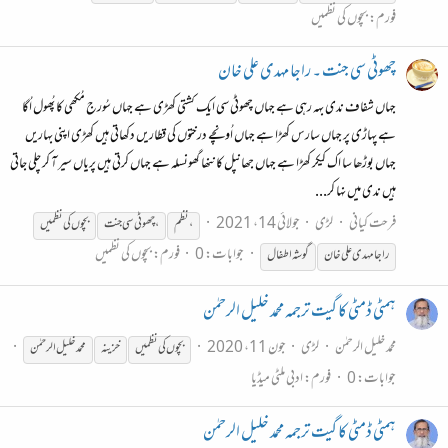
فورم:
بچوں کی نظمیں
چھوٹی سی جنت ۔ راجا مہدی علی خان
جہاں شفاف ندی بہہ رہی ہے جہاں چھوٹی سی ایک کشتی کھڑی ہے جہاں سُورج مُکھی کا پُھول اُگا
ہے پہاڑی پر جہاں سارس کھڑا ہے جہاں اُونچے درختوں کی قطاریں دکھاتی ہیں کھڑی اپنی بہاریں
جہاں بوڑھا سا اک کیکر کھڑا ہے جہاں جھانپل کا ننھا گھونسلہ ہے جہاں کرتی ہیں پریاں سیر آ کر چلی جاتی
ہیں ندی میں نہا کر...
فرحت کیانی
لڑی
جولائی 14، 2021
، نظم
، چھوٹی سی جنت
بچوں
کی
نظمیں
جوابات: 0
فورم:
بچوں کی نظمیں
راجا مہدی علی خان
گوشہ اطفال
ہمٹی ڈمٹی کا گیت ترجمہ محمد خلیل الرحمٰن
محمد خلیل الرحمٰن
لڑی
جون 11، 2020
بچوں
کی
نظمیں
خزینہ
محمد خلیل الرحمٰن
جوابات: 0
فورم:
ادبی ملٹی میڈیا
ہمٹی ڈمٹی کا گیت ترجمہ محمد خلیل الرحمٰن