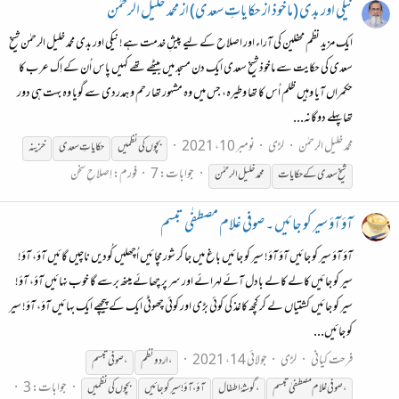
نیکی اور بدی (ماخوذ از حکایاتِ سعدی) از محمد خلیل الرحمٰن
ایک مزید نظم محفلین کی آراء اور اصلاح کے لیے پیشِ خدمت ہے! نیکی اور بدی محمد خلیل الرحمٰن شیخ
سعدی کی حکایت سے ماخوذ شیخ سعدی ایک دن مسجد میں بیٹھے تھے کہیں پاس اُن کے اِک عرب کا
حکمراں آیا وہیں ظلم اُس کا تھا وطیرہ، جس میں وہ مشہور تھا رحم و ہمدردی سے گویا وہ بہت ہی دور
تھا پہلے دوگانہ...
محمد خلیل الرحمٰن
لڑی
نومبر 10، 2021
بچوں
کی
نظمیں
حکایاتِ سعدی
خزینہ
جوابات: 7
فورم:
اِصلاحِ سخن
شیخ سعدی کے حکایات
محمد خلیل الرحمٰن
آؤ آؤ سیر کو جائیں ۔ صوفی غلام مصطفٰی تبسم
آؤ آؤ سیر کو جائیں آؤ آؤ! سیر کو جائیں باغ میں جا کر شور مچائیں اُچھلیں کُودیں ناچیں گائیں آؤ، آؤ!
سیر کو جائیں کالے کالے بادل آئے لہرائے اور سر پر چھائے مینھ برسے گا خوب نہائیں آؤ، آؤ!
سیر کو جائیں کشتیاں لے کر کچھ کاغذ کی کوئی بڑی اور کوئی چھوٹی ایک کے پیچھے ایک بہائیں آؤ، آؤ! سیر
کو جائیں...
فرحت کیانی
لڑی
جولائی 14، 2021
، اردو نظم
، صوفی تبسم
جوابات: 3
، صوفی غلام مصطفیٰ تبسم
، گوشہْ اطفال
آؤ، آؤ! سیر کو جائیں
بچوں
کی
نظمیں