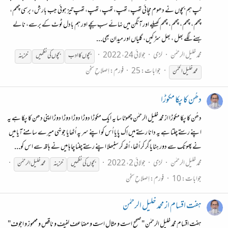
ٹپ ہم بچوں نے دھوم مچائی تھپ، تھپ، تھپ، تھپ، تھپ تیز ہوئی جب بارش، برسی چھم،
چھم، چھم، چھم، چھم کھیلے اور آنگن میں نہائے سب بچے اور ہم بادل ٹوٹ کے برسے، نالے
بہنے لگے بھل ، بھل سڑکیں، گلیاں اور میدان بھی...
محمد خلیل الرحمٰن
لڑی
جولائی 24، 2022
بچوں
کا ادب
بچوں
کی
نظمیں
خزینہ
جوابات: 25
فورم:
اِصلاحِ سخن
محمد خلیل الحمٰن
دھُن کا پکا مکوڑا
دھُن کا پکا مکوڑا از محمد خلیل الرحمٰن چھوٹا سا یہ ایک مکوڑا دوڑا دوڑا دوڑا دوڑا اپنی دھن کا پکا ہے یہ
اپنے رستے چلتا ہے یہ دانا رستے میں اِک پایا اُس کو اپنے سر پہ اُٹھایا جونہی میرے سامنے آیا میں
نے پھونک سے دور ہٹایا گِر کر اُٹھا، اُٹھ کر سنبھلا اپنے رستے چلنا چاہا میں نے ہاتھ سے اس کو...
محمد خلیل الرحمٰن
لڑی
جولائی 2، 2022
بچوں
کی
نظمیں
خزینہ
محمد خلیل الرحمٰن
جوابات: 10
فورم:
اِصلاحِ سخن
ہفت اقسام از محمد خلیل الرحمٰن
ہفت اقسام محمد خلیل الرحمٰن "صحیح است و مثال است و مضاعف لفیف و ناقص و مھموز و اجوف"