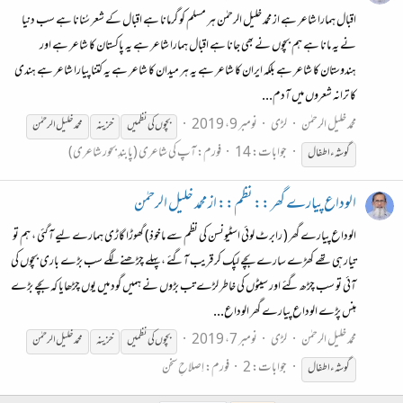
اقبال ہمارا شاعر ہے از محمد خلیل الرحمٰن ہر مسلم کو گرمانا ہے اقبال کے شعر سُنانا ہے سب دنیا
نے یہ مانا ہے ہم بچوں نے بھی جانا ہے اقبال ہمارا شاعر ہے یہ پاکستان کا شاعر ہے اور
ہندوستان کا شاعر ہے بلکہ ایران کا شاعر ہے یہ ہر میدان کا شاعر ہے یہ کتنا پیارا شاعر ہے ہندی
کا ترانہ شعروں میں آدم...
محمد خلیل الرحمٰن
لڑی
نومبر 9، 2019
بچوں
کی
نظمیں
خزینہ
محمد خلیل الرحمٰن
جوابات: 14
فورم:
آپ کی شاعری (پابندِ بحور شاعری)
گوشہء اطفال
الوداع پیارے گھر :: نظم:: از محمد خلیل الرحمٰن
الوداع پیارے گھر ( رابرٹ لوئی اسٹیونسن کی نظم سے ماخوذ) گھوڑا گاڑی ہمارے لیے آگئی ، ہم تو
تیار ہی تھے کھڑے سارے بچے لپک کر قریب آگئے ، پہلے چڑھنے لگے سب بڑے باری بچوں کی
آئی تو سب چڑھ گئے اور سیٹوں کی خاطر لڑے تب بڑوں نے ہمیں گود میں یوں چڑھایا کہ بچے بڑے
ہنس پڑے الوداع پیارے گھر الوداع...
محمد خلیل الرحمٰن
لڑی
نومبر 7، 2019
بچوں
کی
نظمیں
خزینہ
محمد خلیل الرحمٰن
جوابات: 2
فورم:
اِصلاحِ سخن
گوشہء اطفال