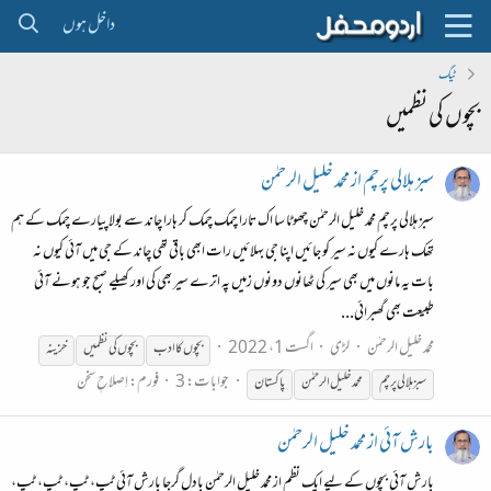
داخل ہوں
ٹیگ
بچوں کی نظمیں
سبز ہلالی پرچم از محمد خلیل الرحمٰن
سبز ہلالی پرچم محمد خلیل الرحمٰن چھوٹا سا اک تارا چمک چمک کر ہارا چاند سے بولا پیارے چمک کے ہم
تھک ہارے کیوں نہ سیر کو جائیں اپنا جی بہلائیں رات ابھی باقی تھی چاند کے جی میں آئی کیوں نہ
بات یہ مانوں میں بھی سیر کی ٹھانوں دونوں زمیں پہ اترے سیر بھی کی اور کھیلے صبح جو ہونے آئی
طبیعت بھی گھبرائی...
محمد خلیل الرحمٰن
لڑی
اگست 1، 2022
بچوں
کا ادب
بچوں
کی
نظمیں
خزینہ
جوابات: 3
فورم:
اِصلاحِ سخن
سبز ہلالی پرچم
محمدخلیل الرحمٰن
پاکستان
بارش آئی از محمد خلیل الرحمٰن
بارش آئی بچوں کے لیے ایک نظم از محمد خلیل الرحمٰن بادل گرجا بارش آئی ٹپ، ٹپ، ٹپ، ٹپ،