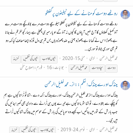
روٹھے دوست کو منانے کے لیے ٹیلیفون پر گفتگو
روٹھے دوست کو منانے کے لیے ٹیلیفون پر گفتگو ہیلو سچے دوست مرے بولو کچے دوست مرے
آؤ کھیل کھلاؤں گا آج نہیں آ پاؤں گا کیوں نہ آؤ گے او یار میری مچھلی ہے بیمار کیونکر تم نے جانا
ہے چھوڑا اس نے کھانا ہے چھوڑو بھئی یه ضد چھوڑو ہاں بس تم ہی دل توڑو اچھا معاف کیا کہہ دو
تم بھی سوری بولو تو سوری...
محمد خلیل الرحمٰن
لڑی
مئی 15، 2020
بچوں
کا ادب
بچوں
کی
نظمیں
خزینہ
جوابات: 16
فورم:
اِصلاحِ سخن
دوست
سچا دوست
محمد خلیل الرحمٰن
مینڈک او رے مینڈک! نظم:: از۔ محمد خلیل الرحمٰن
مینڈک او! رے مینڈک! از محمد خلیل الرحمٰن مینڈک، او رے مینڈک ! کہہ دے ، اتنا تُو ٹّراتا کیوں ہے ہم
کو چپکے سے بتلا دے، تو اتنا شرماتا کیوں ہے تیرے یوں ہی ٹّرانے سے دادی بھی گھبرا جائیں گی
جب بارش کے شور میں جاگیں اب کیسے وہ سو پائیں گی بارش کے موسم میں مینڈک اتنا کیوں ٹّراتے
ہیں جی...
محمد خلیل الرحمٰن
لڑی
نومبر 24، 2019
بچوں
کا ادب
بچوں
کی
نظمیں
خزینہ