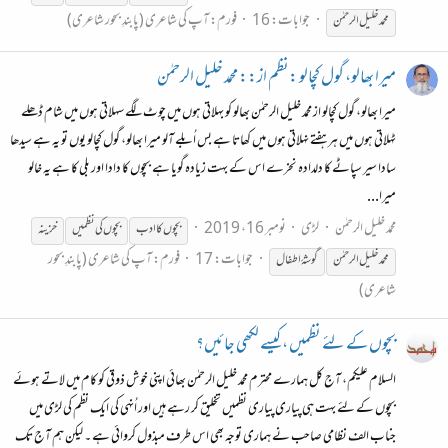
جوابات: 16
فورم:
آپ کی شاعری (پابندِ بحور شاعری)
محمد خلیل الرحمٰن
میرا بھالو، گول کچالو :نظم از:: محمد خلیل الرحمٰن
میرا بھالو، گول کچالو از محمد خلیل الرحمٰن بھالو کو بہلاتی ہوں میں چوٹ لگے سہلاتی ہوں میں شام ڈھلے
ٹہلاتی ہوں میں ہر ہفتے نہلاتی ہوں میں کھاتا ہے بس اُبلے آلو میرا بھالو، گول کچالو یوں تو یہ ہے سیدھا
سادا سیر سپاٹے کا دلدادہ نخرے اس کے بہت زیادہ گویا ہے بچوں کا دادا اور بلی کا ہے یہ خالو
میرا...
محمد خلیل الرحمٰن
لڑی
نومبر 16، 2019
بچوں
کا ادب
بچوں
کی
نظمیں
خزینہ
جوابات: 17
فورم:
آپ کی شاعری (پابندِ بحور
محمد خلیل الرحمٰن
گوشۂ اطفال
شاعری)
بچوں کے لئے نظمیں ، کیسے لکھی جائیں؟
السلام علیکم، آج کل ہمارے محترم محمد خلیل الرحمٰن بھائی اپنی خوش ذوقی کو کام میں لاتے ہوئے
بچوں کے لئے بہت ہی پیاری پیاری نظمیں تخلیق کر رہے ہیں اور اُنہی کی ایک نظم کی لڑی میں
جناب الف نظامی صاحب نے ہماری توجہ بھی اس طرف مبذول کروائی ہے ۔ لیکن ہم آج تک