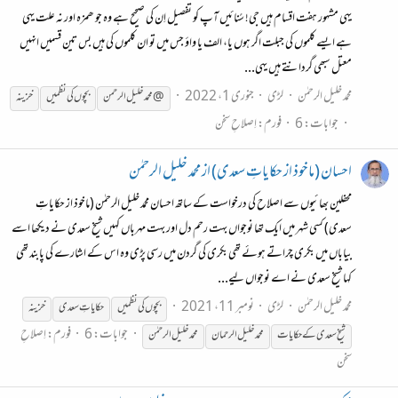
یہی مشہور ہفت اقسام ہیں جی! سًنائیں آپ کو تفصیل اِن کی صحیح ہے وہ جو ھمزہ اور نہ علت یہی
ہے ایسے کلموں کی جبلت اگر ہوں یا، الف یا واؤ جس میں تو ان کلموں کی ہیں بس تین قسمیں انہیں
معتل سبھی گردانتے ہیں یہی...
محمد خلیل الرحمٰن
لڑی
جنوری 1، 2022
@ محمد خلیل الرحمن
بچوں
کی
نظمیں
خزینہ
جوابات: 6
فورم:
اِصلاحِ سخن
احسان (ماخوذ از حکایاتِ سعدی) از محمد خلیل الرحمٰن
محفلین بھائیوں سے اصلاح کی درخواست کے ساتھ احسان محمد خلیل الرحمٰن (ماخوذ از حکایاتِ
سعدی) کسی شہر میں ایک تھا نوجواں بہت رحم دل اور بہت مہرباں کہیں شیخ سعدی نے دیکھا اسے
بیاباں میں بکری چراتے ہوئے تھی بکری کی گردن میں رسی پڑی وہ اس کے اشارے کی پابند تھی
کہا شیخ سعدی نے اے نوجواں لیے...
محمد خلیل الرحمٰن
لڑی
نومبر 11، 2021
بچوں
کی
نظمیں
حکایاتِ سعدی
خزینہ
جوابات: 6
فورم:
اِصلاحِ
شیخ سعدی کے حکایات
محمد خلیل الرحمان
محمدخلیل الرحمٰن
سخن