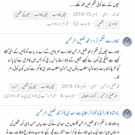
بچوں کے لئے کوئی نظم نہیں لکھ سکے۔...
محمداحمد
لڑی
نومبر 15، 2019
بچوں
کا ادب
بچوں
کاادب
بچوں
کی
نظمیں
جوابات: 32
فورم:
اردو ادب
شاعری
نظمیں
محاوَرے نظم از:: محمد خلیل الرحمٰن
محاوَرے بچوں کی نظم از محمد خلیل الرحمٰن محاوَرے ہم بولیں گے اب ہر بات کو تولیں گے الٹی گنگا
کیسے بہے بھیگی بلی کون بنے کیسے بھیجیں گے بولو الٹے بانس بریلی کو انیس بیس کا فرق ہے کیا پانسا
کیونکر پلٹا تھا بات بڑھانا کیا مطلب باتوں میں آنا کیا مطلب خالہ جی کا گھر ہے کہاں کون کوئی دم
کا...
محمد خلیل الرحمٰن
لڑی
نومبر 14، 2019
بچوں
کا ادب
بچوں
کی
نظمیں
خزینہ
جوابات: 4
فورم:
آپ کی شاعری (پابندِ بحور شاعری)
محمد خلیل الرحمٰن
گوشہء اطفال
بادشاہ کا راز (ماخوذ از حکایاتِ سعدی) از محمد خلیل الرحمٰن
بادشاہ کا راز نظم از محمد خلیل الرحمٰن گلستاں میں سعدی نے کی ہے بیاں حسن نامی اِک شخص کی
داستاں بُلایا اُسے ایک دِن شاہ نے بلاکر اُسے مشورے کچھ کیے ہوا جب وہ فارغ ملاقات سے تو