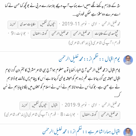
شہ کے ملازم یہ کہنے لگے ہمیں اے جناب آپ دیجے بتا ہمارے مربی نے جو کچھ کہا حسن نے کہا
اے مرے دوستو! ہے ممکن خود اُن...
محمد خلیل الرحمٰن
لڑی
نومبر 11، 2019
بچوں
کی
نظمیں
حکایاتِ سعدی
خزینہ
جوابات: 9
شیخ سعدی کے حکایات
محمد خلیل الرحمن
محمد خلیل الرحمٰن
گوشہء اطفال
فورم:
آپ کی شاعری (پابندِ بحور شاعری)
یومِ اقبال :: نظم از:: محمد خلیل الرحمٰن
یومِ اقبال از محمد خلیل الرحمٰن آج اخبار اُٹھایا تو یہ معلوم ہوا آج ہی شاعرِ مشرق کا جنم دِن گزرا یومِ
اقبال ہمیشہ ہی گزر جاتا ہے غم زدہ ہم کو ہمیشہ یونہی کرجاتا ہے اُس کا پیغام پسِ پشت جو ڈالا ہم
نے بے حسی ہے، جو کہا اُس نے وہ ٹالا ہم نے اُس نے اسلام کو سینوں میں جگانا چاہا ہم نے سُن
کر...
محمد خلیل الرحمٰن
لڑی
نومبر 9، 2019
اقبال
بچوں
کی
نظمیں
خزینہ
جوابات: 8
فورم:
آپ کی شاعری (پابندِ بحور شاعری)
محمد خلیل الرحمٰن
گوشہء اطفال
اقبال ہمارا شاعر ہے::نظم از:: محمد خلیل الرحمٰن