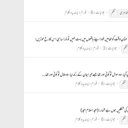
جوابات: 8
فورم:
پسندیدہ کلام
شاعری
نظم
نانِ وقت کو تھامیں خود اپنے ہاتھوں میں بہت نہیں تو ذرا سا ہی اس کا رخ موڑیں!
جوابات: 3
فورم:
پسندیدہ کلام
نظم
 وہ سوال تو کوئی اور تھا جسے تیرا جان کے رکھ لیا، وہ ملال تو کوئی اور تھا...
جوابات: 6
فورم:
پسندیدہ کلام
نظم
ی شکلیں ہوں بے شمار! (امجد اسلام امجد)
جوابات: 6
فورم:
پسندیدہ کلام
نظم