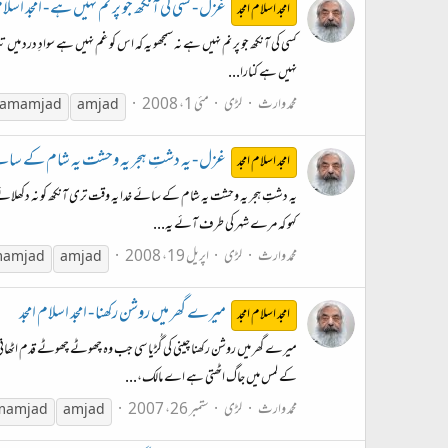
غزل - کسی کی آنکھ جو پر نم نہیں ہے - امجد اسلام
امجد اسلام امجد
کسی کی آنکھ جو پر نم نہیں ہے نہ سمجھو یہ کہ اس کو غم نہیں ہے سوادِ درد میں
نہیں ہے کنارا...
محمد وارث
لڑی
مئی 1، 2008
lam
amjad
amjad
غزل - یہ دشتِ ہجر یہ وحشت یہ شام کے سائے -
امجد اسلام امجد
یہ دشتِ ہجر یہ وحشت یہ شام کے سائے خدا یہ وقت تری آنکھ کو نہ دکھلائے 
کہو کہ مرے شہر کی طرف آئے یہ...
محمد وارث
لڑی
اپریل 19، 2008
m
amjad
amjad
میرے گھر میں روشن رکھنا - امجد اسلام امجد
امجد اسلام امجد
میرے گھر میں روشن رکھنا چینی کی گُڑیا سی جب وہ چھوٹے چھوٹے قدم اٹھاتی 
کے لمس میں جاگ اٹھتی ہے اے مالک،...
محمد وارث
لڑی
ستمبر 26، 2007
m
amjad
amjad