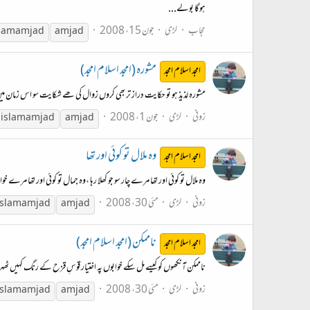
ہوگا بولے...
حجاب
لڑی
جون 15، 2008
slam
amjad
amjad
مشورہ (امجد اسلام امجد)
امجد اسلام امجد
مشورہ لذیذ ہو تو حکایت دراز تر بھی کروں زوال کی ھے شکایت سو اس زمان میں
زونی
لڑی
جون 1، 2008
d
islam
amjad
amjad
وہ ملال تو کوئی اور تھا
امجد اسلام امجد
وہ ملال تو کوئی اور تھا مرے چار سو جو کھلا رہا ،وہ جمال تو کوئی اور تھا مرے 
زونی
لڑی
مئی 30، 2008
islam
amjad
amjad
ناممکن (امجد اسلام امجد)
امجد اسلام امجد
ناممکن آنکھوں کو کیسے مل سکے خوابوں پہ اختیار قوسِ قزح کے رنگ کہیں ٹھ
زونی
لڑی
مئی 30، 2008
islam
amjad
amjad