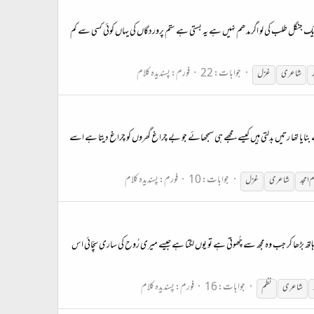
 تاریک جنگل طلب کی لو اگر مدھم نہیں ہے یہ بستی ہے ستم پروردگاں کی یہاں کوئی کسی سے کم
جوابات: 22
فورم:
پسندیدہ کلام
شاعری
غزل
یا تھا رتیں بدلتی ہیں کیسے، مجھے ہی سمجھائے جو بے چراغ گھروں کو چراغ دیتا ہے اسے
جوابات: 10
فورم:
پسندیدہ کلام
م امجد
شاعری
غزل
تھ بڑھا کر جب وہ مجھ سے چُھوتی ہے تو یوں لگتا ہے جیسے میری رُوح کی ساری سچّائی اس
جوابات: 16
فورم:
پسندیدہ کلام
شاعری
نظم