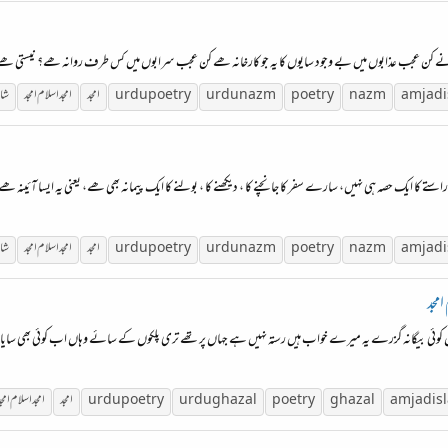
نے کن عجب عذابوں میں بے وجود سایوں کا یہ جو کارخانہ ھے کن عجب سرابوں میں کس طرف روانہ ھے؟ نیستی ھے یا
amjad
nazm
poetry
urdu nazm
urdu poetry
امجد
امجد اسلام امجد
شا
ستے کا ایک حصہ ہی نہیں، سارے سفر کا جانچنے کا ، دیکھنے کا ، بولنے کا ایک پیمانہ بھی ھے، یعنی یہ ایسا آئینہ 
amjad
nazm
poetry
urdu nazm
urdu poetry
امجد
امجد اسلام امجد
شا
امجد
ں کوئی بیگانہ گزرے یہ میرے خواب ہیں رستہ نہیں ہے جہاں پر تھے تری پلکوں کے سائے وہاں اب کوئی بھی سایا نہیں
is
amjad
ghazal
poetry
urdu ghazal
urdu poetry
امجد
امجد اسلام امجد