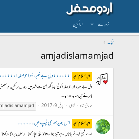
زمرے
اراکین
ٹیگ
amjad islam amjad
::::::دلِ بے خبر، ذرا حوصلہ ! ::::::Amjad Islam Amjad
امجد اسلام امجد
دلِ بے خبر، ذرا حوصلہ ! کوئی ایسا گھر بھی ہے شہر میں، جہاں ہر مکین ہو مطم
پھرتے ہیں دَر بہ دَر، یہ...
طارق شاہ
لڑی
اپریل 9، 2017
mjad
islam
amjad
اس بھید بھری چُپ میں ۔۔۔۔۔۔
امجد اسلام امجد
اے شمعِ کوئے جاناں ہے تیز ہوا ، مانا لَو اپنی بچا رکھنا ۔ رستوں پر نگاہ ر