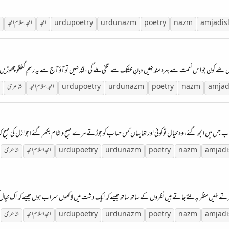
i
amjad
nazm
poetry
urdu nazm
urdu poetry
امجد
امجد اسلام امجد
 ھے کون جو اس نعمت سے بہرہ مند نہیں دہانِ خشک سے تلخی ملے گی ، قند نہیں تو آؤ آج سے یہ رسمِ گفتگو چھوڑیں ع
amja
nazm
poetry
urdu nazm
urdu poetry
امجد اسلام امجد
شاعری
خواب جس میں الجھ گئے، وہ خیال تو کوئی اور تھا یہاں کس حساب کو جوڑتے مرے صبح و شام بکھر گئے! جو ازل کی صبح کیا گیا،
amjad
nazm
poetry
urdu nazm
urdu poetry
امجد اسلام امجد
شاعری
ہرتے نہیں منظر بدلتے جاتے ہیں نظروں کے ساتھ ساتھ جیسے کہ ایک دشت میں لاکھوں سراب ہوں جیسے کہ اک خیال ک
amjad
nazm
poetry
urdu nazm
urdu poetry
امجد اسلام امجد
شاعری