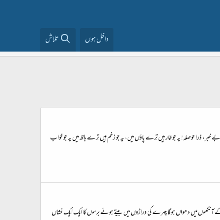
داخل ہوں
تلاش
 خبر، ذرا حوصلہ! یہ جو خار ہیں تِرے پاؤں میں، یہ جو زخم ہیں تِرے ہاتھ میں یہ جو خواب
لہو اُس کے آنکھوں میں دھواں ہوگا چہرے کی دراڑوں میں بیتے ہوئے برسوں کا ایک ایک نشاں