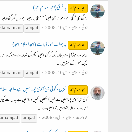
یہ بستی (امجد اسلام امجد)
امجد اسلام امجد
زندگی بھی مہنگی ھے، موت بھی نہیں سستی یہ زمین بے سایہ گھر گئی خدا جا
زونی
لڑی
مئی 10، 2008
islam
amjad
amjad
یہ جو اب موڑ آیا ھے (امجد اسلام امجد)
امجد اسلام امجد
یہ جو اب موڑ آیا ھے یہاں رک کر کئی باتیں سمجھنے کی ضرورت ھے کہ یہ اس را
ریگِ صحرا کے سفر میں...
زونی
لڑی
مئی 10، 2008
islam
amjad
amjad
غزل - کوئی بھی آدمی پورا نہیں ہے - امجد اسلام 
امجد اسلام امجد
کوئی بھی آدمی پورا نہیں ہے کہیں آنکھیں، کہیں چہرا نہیں ہے یہاں سے کیو
اس کے مسافر دشت میں تنہا نہیں ہے...
محمد وارث
لڑی
مئی 5، 2008
lam
amjad
amjad