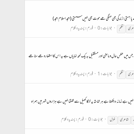
 ہستی! زندگی بھی مہنگی ھے موت بھی نہیں سستی (امجد اسلام امجد)
جوابات: 0
فورم:
پسندیدہ کلام
عری
نظم
ھے جس میں عکسِ حال و ماضی اور مستقبل بہ یک لمحہ نمایاں ہے یہ اس کا استعارہ ھے سنا ھے
جوابات: 1
فورم:
پسندیدہ کلام
عری
نظم
 ہے زمانہ دیکھتا ہے ہر تماشہ یہ لڑکا کھیل سے تھکتا نہیں ہے ہزاروں شہر ہیں ہمراہ
جوابات: 0
فورم:
پسندیدہ کلام
شاعری
غزل