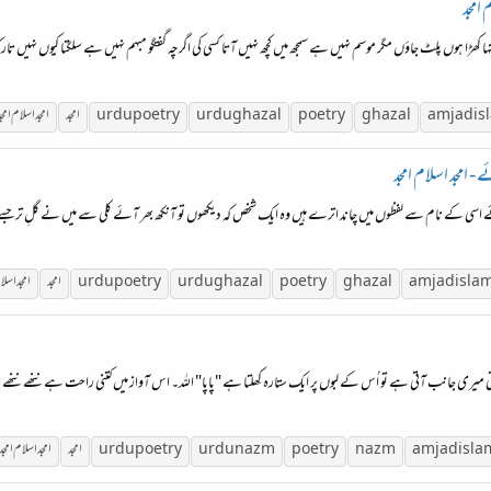
 امجد
 تنہا کھڑا ہوں پلٹ جاؤں مگر موسم نہیں ہے سمجھ میں کچھ نہیں آتا کسی کی اگرچہ گفتگو مبہم نہیں ہے سلگتا کیوں نہیں
is
amjad
ghazal
poetry
urdu ghazal
urdu poetry
امجد
امجد اسلام امجد
 امجد اسلام امجد
اسی کے نام سے لفظوں میں چاند اترے ہیں وہ ایک شخص کہ دیکھوں تو آنکھ بھر آئے کلی سے میں نے گلِ تر جسے بنا
isla
amjad
ghazal
poetry
urdu ghazal
urdu poetry
امجد
امجد اسلا
میری جانب آتی ہے تو اُس کے لبوں پر ایک ستارہ کِھلتا ہے "پاپا" اللہ۔ اس آواز میں کتنی راحت ہے ننھے ننھے ہا
isla
amjad
nazm
poetry
urdu nazm
urdu poetry
امجد
امجد اسلام امجد