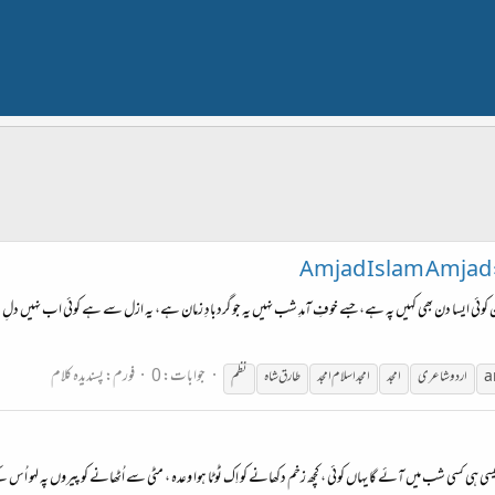
ئن کوئی ایسا دن بھی کہیں پہ ہے، جسے خوفِ آمدِ شب نہیں یہ جو گردبادِ زمان ہے، یہ ازل سے ہے کوئی اب نہیں دلِ بے
جوابات: 0
فورم:
پسندیدہ کلام
a
اردو شاعری
امجد
امجد اسلام امجد
طارق شاہ
نظم
کھنا ایسی ہی کسی شب میں آئے گا یہاں کوئی ، کچھ زخم دکھانے کو اِک ٹوٹا ہوا وعدہ ، مٹی سے اُٹھانے کو پیروں پہ 