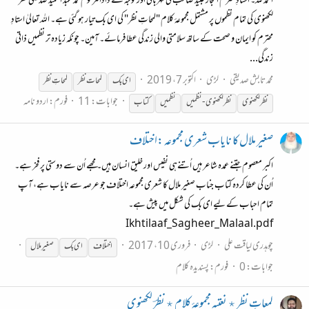
الحمد للہ۔ استادِ محترم اعجاز عبید صاحب کی مہربانی اور توجہ سے دادا مرحوم محمد عبد الحمید صدیقی نظرؔ
لکھنوی کی تمام نظموں پر مشتمل مجموعۂ کلام "لمحاتِ نظر" کی ای بک تیار ہو گئی ہے۔ اللہ تعالیٰ استادِ
محترم کو ایمان و صحت کے ساتھ سلامتی والی زندگی عطا فرمائے۔ آمین۔ چونکہ زیادہ تر نظمیں ذاتی
زندگی...
محمد تابش صدیقی
لڑی
اکتوبر 7، 2019
ای
بک
لمحات نظر
لمحاتِ نظر
جوابات: 11
فورم:
اردو نامہ
نظر لکھنوی
نظر لکھنوی - نظمیں
نظمیں
کتاب
صغیر ملال کا نایاب شعری مجموعہ :اختلاف
اکبر معصوم جتنے عمدہ شاعر ہیں اُتنےہی نفیس اور خلیق انسان ہیں۔ مجھے اُن سے دوستی پر فخر ہے۔
اُن کی عطا کردہ کتاب جناب صغیر ملال کا شعری مجموعہ اختلاف جو عرصہ سے نایاب ہے، آپ
تمام احباب کے لیے ای بک کی شکل میں پیش ہے۔
Ikhtilaaf_Sagheer_Malaal.pdf
چوہدری لیاقت علی
لڑی
فروری 10، 2017
اختلاف
ای
بک
صغیر ملال
جوابات: 0
فورم:
پسندیدہ کلام
لمعاتِ نظر ٭ نعتیہ مجموعۂ کلام ٭ نظرؔ لکھنوی