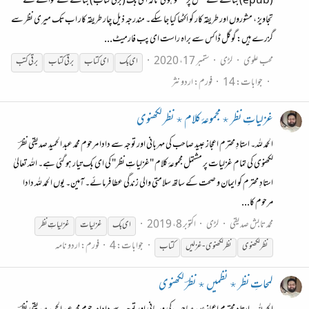
(epub) بنانے کے عمل پر گفتگو ہو گی تاکہ ای بک (برقی کتاب) بنانے کے حوالے سے
تجاویز ، مشوروں اور طریقہ کار کو اکٹھا کیا جا سکے۔ مندرجہ ذیل چار طریقہ کار اب تک میری نظر سے
گزرے ہیں: گوگل ڈاکس سے براہ راست ای پب فارمیٹ...
محب علوی
لڑی
ستمبر 17، 2020
ای
بک
ای
کتاب
برقی کتاب
برقی کتب
جوابات: 14
فورم:
اردو نثر
غزلیاتِ نظر ٭ مجموعۂ کلام ٭ نظر لکھنوی
الحمد للہ۔ استادِ محترم اعجاز عبید صاحب کی مہربانی اور توجہ سے دادا مرحوم محمد عبد الحمید صدیقی نظرؔ
لکھنوی کی تمام غزلیات پر مشتمل مجموعۂ کلام "غزلیاتِ نظر" کی ای بک تیار ہو گئی ہے۔ اللہ تعالیٰ
استادِ محترم کو ایمان و صحت کے ساتھ سلامتی والی زندگی عطا فرمائے۔ آمین۔ یوں الحمد للہ دادا
مرحوم کا...
محمد تابش صدیقی
لڑی
اکتوبر 8، 2019
ای
بک
غزلیات
غزلیاتِ نظر
جوابات: 4
فورم:
اردو نامہ
نظر لکھنوی
نظر لکھنوی - غزلیں
کتاب
لمحاتِ نظر ٭ نظمیں ٭ نظرؔ لکھنوی