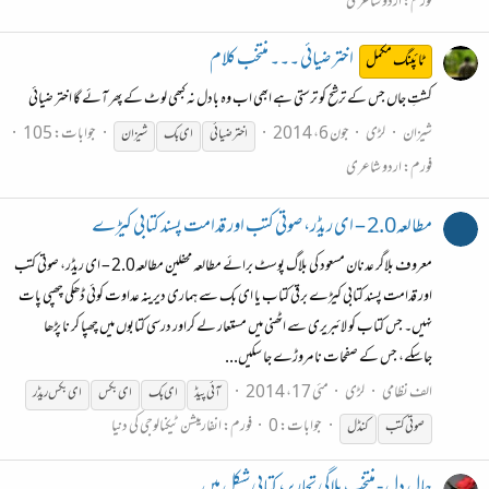
فورم:
اردو شاعری
اختر ضیائی ۔۔۔ منتخب کلام
ٹائپنگ مکمل
کشتِ جاں جس کے ترشح کو ترستی ہے ابھی اب وہ بادل نہ کبھی لوٹ کے پھر آئے گا اختر ضیائی
شیزان
لڑی
جون 6، 2014
جوابات: 105
اختر ضیائی
ای
بک
شیزان
فورم:
اردو شاعری
مطالعہ2.0 – ای ریڈر، صوتی کتب اور قدامت پسند کتابی کیڑے
معروف بلاگر عدنان مسعود کی بلاگ پوسٹ برائے مطالعہ محفلین مطالعہ2.0 – ای ریڈر، صوتی کتب
اور قدامت پسند کتابی کیڑے برقی کتاب یا ای بک سے ہماری دیرینہ عداوت کوئی ڈھکی چھپی پات
نہیں۔ جس کتاب کو لائبریری سے اٹھنی میں مستعار لے کراور درسی کتابوں میں چھپا کر نا پڑھا
جاسکے، جس کے صفحات نا مروڑے جا سکیں...
الف نظامی
لڑی
مئی 17، 2014
آئی پیڈ
ای
بک
ای
بک
س
ای
بک
س ریڈر
جوابات: 0
فورم:
انفارمیشن ٹیکنالوجی کی دنیا
صوتی کتب
کنڈل