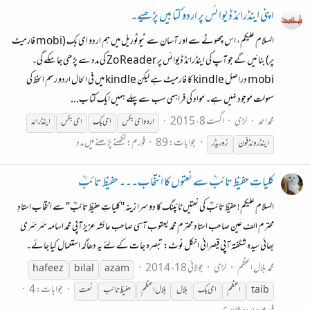
اپنی اینڈرائڈ ڈیوائس پر اردو کتابیں پڑھیے۔
السلام علیکم، اس چھوٹے سے اور آسان سے ٹیوٹوریل میں ہم اردو ای بک (mobi فارمیٹ
پر) بنائیں گے جو آپ کی اینڈرائڈ ڈیوائس پر Zo Reader کی مدد سے پڑھی جا سکے گی۔
mobi دراصل kindle کا فارمیٹ ہے لیکن kindle میں فی الحال اردو رسم الخط کی
سہولت موجود نہیں ہے۔ مواد کی فراہمی سب سے پہلے ہمیں ایک کتاب...
محمداحمد
لڑی
اگست 8، 2015
اردو
ای
بک
س
ای
بک
ای
بک
س
ای
نڈرائد
جوابات: 89
فورم:
لکھنے پڑھنے میں مدد
ای
نڈروئڈ فون
زو ریڈر
کلیاتِ حفیظ تائبؒ سے نعتوں کا انتخاب۔۔۔ حفیظ تائبؒ
السلام علیکم! حفیظ تائبؒ کی نعتیں ٹائپنگ کا دوسرا زینہ "کلیاتِ حفیظ تائبؒ" سے انتخاب استادِ
محترم الف عین صاحب استادِ محترم محمد یعقوب آسی صاحب عائشہ عزیز آپی محمد اسامہ سَرسَری
بھائی سیدہ شگفتہ آپی قیصرانی انکل نوٹ: تبصرہ جات کے لئے یہ دھاگہ استعمال کیا جائے۔
محمد بلال اعظم
لڑی
جولائی 18، 2014
hafeez
bilal
azam
جوابات: 4
taib
اعظم
ای
بک
بلال
بلال اعظم
حفیظ تائب
نعت