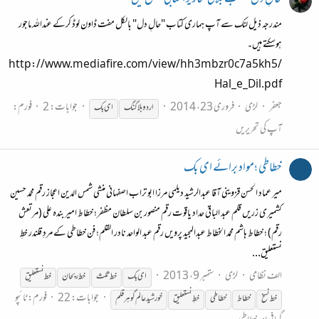
حالِ دل - منتخب بلاگی تحاریر، کتابی شکل میں
مندرجہ ذیل لنک سے آپ ہماری کتاب "حالِ دل" بالکل مفت ڈاون لوڈ کرکے عنداللہ ماجور
ہوسکتے ہیں۔
http://www.mediafire.com/view/hh3mbzr0c7a5kh5/
Hal_e_Dil.pdf
جعفر
لڑی
فروری 23، 2014
جوابات: 2
فورم:
اردو بلاگنگ
ای
بک
آپ کی تحریریں
خطاطی ؛مواد برائے ای بک
میر عماد الحسن قزوینی آقا عبدالرشید دیلمی مرزا ابو تراب اصفہانی منشی شمس الدین اعجاز رقم محمد حسین
کشمیری زریں قلم عبد الباقی حداد یاقوت رقم منصور بن سلطان مظفر؛ خطاط امیر بندہ علی (مرتعش
رقم) ؛ خطاط ہاشم محمد الخطاط عبدالمجید پرویں رقم عبد الواحد نادر القلم؛ فن خطاطی کے مردِ قلندر خطِ
نستعلیق...
الف نظامی
لڑی
ستمبر 9، 2013
ای
بک
خط ثلث
خط ریحان
خط نستعلیق
جوابات: 22
فورم:
ٹائپو
خط نسخ
خطاط
خطاطی
خطِ نستعلیق
خورشید عالم گوہر قلم