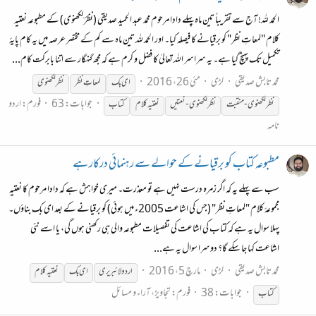
الحمد للہ! آج سے تقریباً تین ماہ پہلے دادا مرحوم محمد عبد الحمید صدیقی (نظرؔ لکھنوی) کے مطبوعہ نعتیہ
کلام "لمعاتِ نظر" کو برقیانے کا فیصلہ کیا۔ اور الحمد للہ تین ماہ سے کم کے مختصر عرصہ میں یہ کام پایۂ
تکمیل تک پہنچ گیا ہے۔ یہ سراسر اللہ تعالیٰ کا فضل و کرم ہے کہ مجھ گنہگار سے اتنا بابرکت کام...
محمد تابش صدیقی
لڑی
مئی 26، 2016
ای
بک
لمعاتِ نظر
نظر لکھنوی
جوابات: 63
فورم:
اردو
نظر لکھنوی - منقبت
نظر لکھنوی - نعتیں
نعتیہ کلام
کتاب
نامہ
مطبوعہ کتاب کو برقیانے کے حوالے سے رہنمائی درکار ہے
سب سے پہلے یہ کہ اگر زمرہ درست نہیں ہے تو معذرت۔ میری خواہش ہے کہ دادا مرحوم کا نعتیہ
مجموعۂ کلام "لمعاتِ نظر" (جس کی اشاعت 2005ء میں ہوئی) کو برقیانے کے بعد ای بک بناؤں۔
پہلا سوال یہ ہے کہ کتاب کی اشاعت کی تفصیلات مطبوعہ والی ہی رکھنی ہوں گی، یا اسے نئی
اشاعت کہا جا سکے گا؟ دوسرا سوال یہ ہے...
محمد تابش صدیقی
لڑی
مارچ 5، 2016
اردو لائبریری
ای
بک
نعتیہ کلام
جوابات: 38
فورم:
تجاویز، آراء و مسائل
کتاب