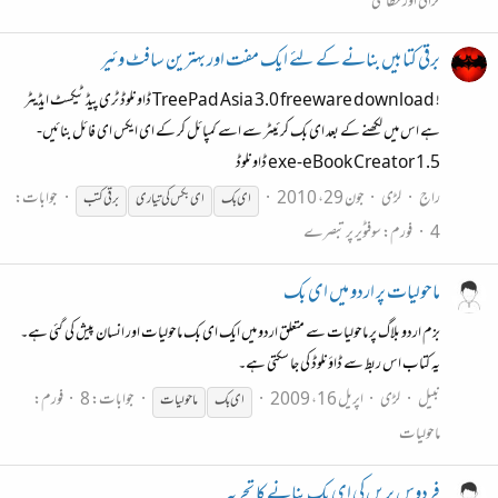
گرافی اور خطاطی
برقی کتابیں بنانے کے لئے ایک مفت اور بہترین سافٹ وئیر
! TreePad Asia 3.0 freeware download ڈاونلوڈ ٹری پیڈ ٹیکسٹ ایڈیٹر
ہے اس میں لکھنے کے بعد ای بک کرئیٹر سے اسے کمپائل کر کے ای ایکس ای فائل بنائیں-
exe-eBook Creator 1.5 ڈاونلوڈ
راج
لڑی
جون 29، 2010
جوابات:
ای
بک
ای
بک
س کی تیاری
برقی کتب
4
فورم:
سوفٹویر پر تبصرے
ماحولیات پر اردو میں ای بک
بزم اردو بلاگ پر ماحولیات سے متعلق اردو میں ایک ای بک ماحولیات اور انسان پیش کی گئی ہے۔
یہ کتاب اس ربط سے ڈاؤنلوڈ کی جا سکتی ہے۔
نبیل
لڑی
اپریل 16، 2009
جوابات: 8
فورم:
ای
بک
ماحولیات
ماحولیات
فردوس بریں کی ای بک بنانے کا تجربہ