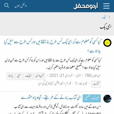
داخل ہوں
ٹیگ
ای بک
کیا کسی کو معلوم ہے کہ ای بُک کِس طرح بنا سکتے ہیں اور کِس طرح سے سیل کیا
جاتا ہے ؟
کیا کسی کو معلوم ہے کہ ای بُک کِس طرح سے بنا سکتے ہیں اور اِس کو بنا کر کِس طرح سے آن لائن
سیل کیا جاتا ہے ؟ تفصیلی معلومات ہو تو یہاںشئیر کریں ۔
عبدالقدیر 786
لڑی
فروری 21، 2021
آن لائن
ای
بک
سیل
پڑھنا
جوابات: 1
فورم:
انفارمیشن ٹیکنالوجی کی دنیا
کتاب
ای کتاب بنانے کے طریقے - تجاویز و مشورے
ای بک تشکیل
اس دھاگے میں سادہ ٹیکسٹ ، ورڈ فائل ، گوگل ڈاکس اور دیگر فارمیٹ سے ای کتاب