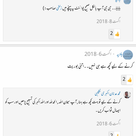
ہادیہ
ہاہاہا۔۔ جی جی آپ بالکل صحیح پوائنٹ پہ پہنچے ہیں
زلفی
صاحب:)
اگست 8، 2018
2
ہادیہ
اگست 6، 2018
کرنے کے لیے کچھ ہے ہی نہیں۔۔اتنی بوریت
2
محمد عدنان اکبری نقیبی
کرنے کے لیے تو بہت کچھ ہے بہنا ,آپ سبحان اللہ , الحمدللہ اور اللہ اکبر کی تسبیح پڑھیں اور سب کو
ایصال ثواب کریں ۔
اگست 6، 2018