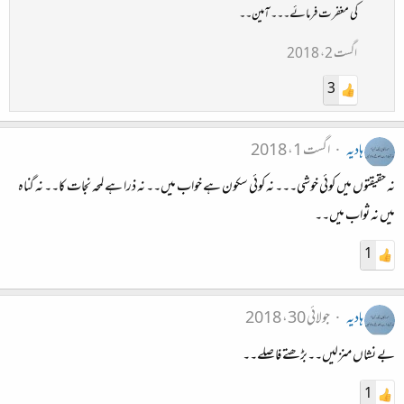
کی مغفرت فرمائے۔۔۔ آمین۔۔
اگست 2، 2018
3
ہادیہ
اگست 1، 2018
نہ حقیقتوں میں کوئی خوشی۔۔۔ نہ کوئی سکون ہے خواب میں۔۔ نہ ذرا ہے لمحہ نجات کا۔۔ نہ گناہ
میں نہ ثواب میں۔۔
1
ہادیہ
جولائی 30، 2018
بے نشاں منزلیں۔۔بڑھتے فاصلے۔۔
1