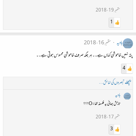
ستمبر 19، 2018
1
ہادیہ
ستمبر 16، 2018
پتہ نہیں خاموشی کہاں ہے۔۔ ہر جگہ صرف خاموشی محسوس ہوتی ہے۔۔
4
پچھلے تبصروں کی نمائش…
ہادیہ
تابش بھائی یہ فلسفہ تھا:O؟؟؟
ستمبر 17، 2018
3