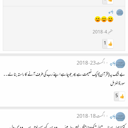
ہادیہ
ستمبر 4، 2018
1
ہادیہ
اگست 23، 2018
بے شک یہ (قرآن) ایک نصیحت ہے پھر جو چاہے اپنے رب کی طرف آنے کا راستہ بنا لے۔۔
سورۃ المزمل
5
ہادیہ
اگست 18، 2018
کتنا اچھا ہے نا۔۔"اللہ" کو وضاحتیں نہیں چاہیئے۔۔۔وہ بن کہے سن لیتا ہے۔۔وہ بس دل