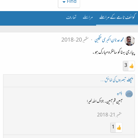
Find
کوائف نامے کے مراسلے
مراسلے
تعارف
محمد عدنان اکبری نقیبی
ستمبر 20، 2018
پیاری بہنا کو سالگرہ مبارک ہو ۔
3
پچھلے تبصروں کی نمائش…
ہادیہ
آمین ثم آمین۔ جزاک اللہ خیرا
ستمبر 21، 2018
1