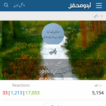
داخل ہوں
اراکین
ہادیہ
محفلین
·
از
دار فانی
رکنیت
مئی 7، 2015
مراسلے
Reactions
33
1,213
17,053
5,154