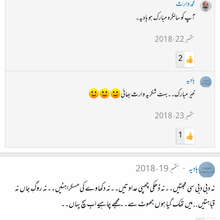
محمد وارث
آپ کو سالگرہ مبارک ہو ہادیہ۔
ستمبر 22، 2018
2
ہادیہ
خیر مبارک۔۔بہت شکریہ وارث بھائی
ستمبر 23، 2018
1
ہادیہ
ستمبر 19، 2018
نہ دبی دبی سی محبتیں۔۔نہ ڈھکی چھپی عداوتیں۔۔نہ دکھاوے کی مسکراہٹیں۔۔نہ روگِ جاں نہ
قباہتیں..میں تھک گیا ہوں جھوٹ سے۔۔مجھے چاہیے اب سچ یہاں۔۔