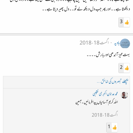
دیکھتا ہے۔۔اور پھر جب دل دیکھ لے تو ۔۔دل پھیر دیتا ہے۔۔
3
ہادیہ
اگست 18، 2018
بہت تیز آندھی اور بارش۔۔۔۔
2
پچھلے تبصروں کی نمائش…
محمد عدنان اکبری نقیبی
اللہ کریم آسانیاں پیدا فرمائیں ۔آمین
اگست 18، 2018
1