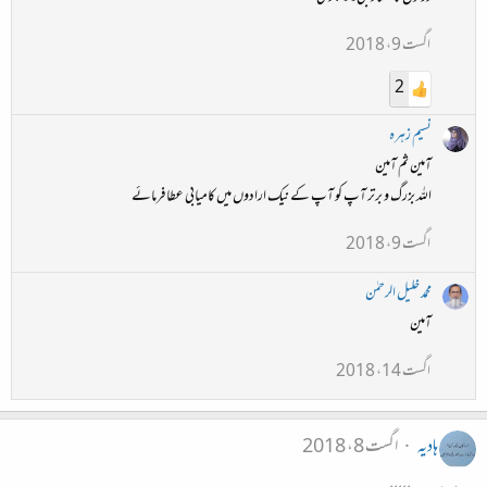
اگست 9، 2018
2
نسیم زہرہ
آمین ثم آمین
اللہ بزرگ و برتر آپ کو آپ کے نیک ارادوں میں کامیابی عطا فرمائے
اگست 9، 2018
محمد خلیل الرحمٰن
آمین
اگست 14، 2018
ہادیہ
اگست 8، 2018