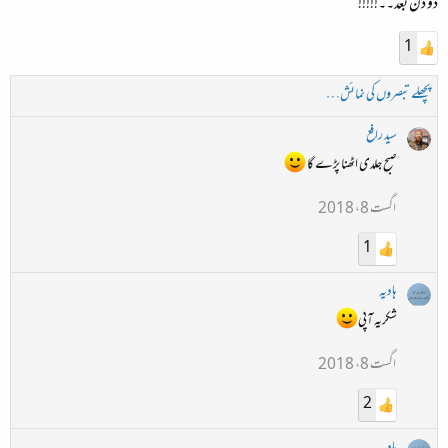
دو دن بعد۔۔!!!!!
1
پچھلے تبصروں کی نمائش…
سید رافع
صبح جلدی اٹھنا پڑے گا
اگست 8، 2018
1
ہادیہ
شکریہ آپی
اگست 8، 2018
2