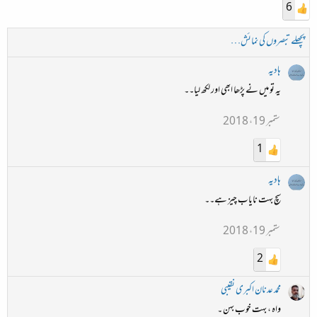
6
پچھلے تبصروں کی نمائش…
ہادیہ
یہ تو میں نے پڑھا ابھی اور لکھ لیا۔۔
ستمبر 19، 2018
1
ہادیہ
سچ بہت نایاب چیز ہے۔۔
ستمبر 19، 2018
2
محمد عدنان اکبری نقیبی
واہ ، بہت خوب بہن ۔