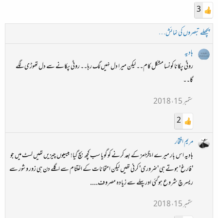
3
پچھلے تبصروں کی نمائش…
ہادیہ
روٹی پکانا کونسا مشکل کام۔۔ لیکن میرا دل نہیں لگ رہا۔۔ روٹی پکانے سے دل تھوڑی لگے
گا۔۔
ستمبر 15، 2018
2
مریم افتخار
ہادیہ اس بار میرے ایگزامز کے بعد کرنے کو گویا سب کچھ بچ گیا! بیسیوں چیزیں تھیں لسٹ میں جو
'فارغ' ہوتے ہی 'ضروری' کرنی تھیں لیکن امتحانات کے اختتام سے اگلے دن ہی زور و شور سے
ریسرچ شروع ہوگئی اور پہلے سے زیادہ مصروف....
ستمبر 15، 2018