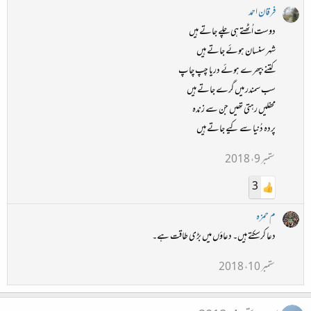
فرقان احمد
دوست اُٹھتے ہی چلے جاتے ہیں
شہر سنسان ہوئے جاتے ہیں
کتنے بپھرے ہوئے دریا چپ چاپ
سب سمندر میں گرے جاتے ہیں
محفلیں رہتی تھیں جن سے زندہ
پردہ دُنیا سے کیے جاتے ہیں
ستمبر 9، 2018
3
م حمزہ
دعا کرسکتے ہیں۔ دعاؤں میں بڑی طاقت ہے۔
ستمبر 10، 2018