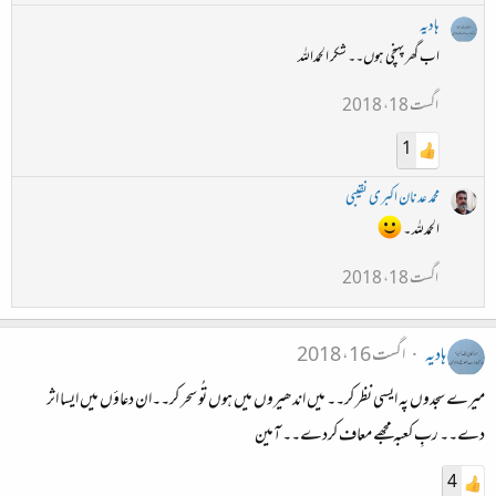
ہادیہ
اب گھر پہنچی ہوں۔۔ شکر الحمداللہ
اگست 18، 2018
1
محمد عدنان اکبری نقیبی
الحمدللہ ۔
اگست 18، 2018
ہادیہ
اگست 16، 2018
میرے سجدوں پہ ایسی نظر کر۔۔ میں اندھیروں میں ہوں تُو سحر کر۔۔ان دعاؤں میں ایسا اثر
دے۔۔ ربِ کعبہ مجھے معاف کردے۔۔ آمین
4