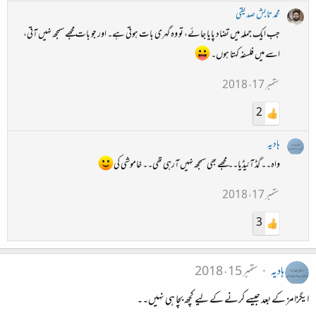
محمد تابش صدیقی
جب ایک جملہ میں تضاد پایا جائے، تو وہ گہری بات ہوتی ہے۔ اور جو بات مجھے سمجھ نہیں آتی،
اسے میں فلسفہ کہتا ہوں۔
ستمبر 17، 2018
2
ہادیہ
واہ۔۔ گڈ آئیڈیا۔۔ مجھے بھی سمجھ نہیں آرہی تھی۔۔ خاموشی کی
ستمبر 17، 2018
3
ہادیہ
ستمبر 15، 2018
ایگزامز کے بعد جیسے کرنے کے لیے کچھ بچا ہی نہیں۔۔