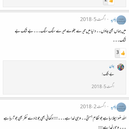
2
ہادیہ
اگست 5، 2018
میں جہاں بھی جاؤں۔۔ دنیا میں تیرے جلوے میرے سنگ سنگ۔۔۔بے شک بے
شک۔۔۔
3
جان
بے شک!
اگست 5، 2018
ہادیہ
اگست 2، 2018
اللہ ھُو ! چلا رہا ہے جو نظامِ ہستی۔۔ وہی خدا ہے۔۔۔!!!! دکھائی بھی جو نا دے نظر بھی جو آرہا ہے
۔۔۔ وہی خُدا ہے!!!!