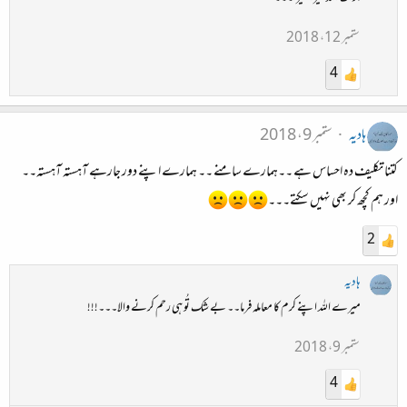
ستمبر 12، 2018
4
ہادیہ
ستمبر 9، 2018
کتنا تکلیف دہ احساس ہے ۔۔ہمارے سامنے ۔۔ ہمارے اپنے دور جارہے آہستہ آہستہ۔۔
اور ہم کچھ کر بھی نہیں سکتے۔۔۔
2
ہادیہ
میرے اللہ اپنے کرم کا معاملہ فرما۔۔ بے شک تُو ہی رحم کرنے والا۔۔۔!!!
ستمبر 9، 2018
4