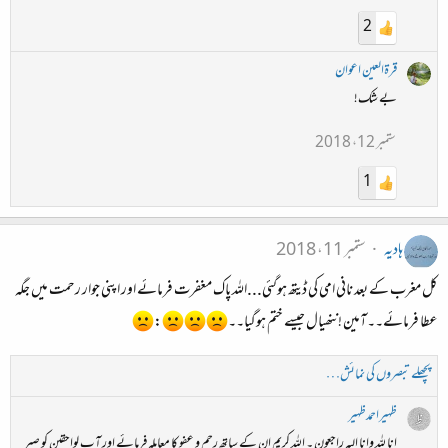
2
قرۃالعین اعوان
بے شک!
ستمبر 12، 2018
1
ہادیہ
ستمبر 11، 2018
کل مغرب کے بعد نانی امی کی ڈیتھ ہوگئی...اللہ پاک مغفرت فرمائے اور اپنی جوار رحمت میں جگہ
عطا فرمائے۔۔آمین !ننھیال جیسے ختم ہوگیا۔۔
:
پچھلے تبصروں کی نمائش…
ظہیراحمدظہیر
انا للہ وانا الیہ راجعون ۔ اللہ کریم ان کے ساتھ رحم و عفو کا معاملہ فرمائے اور آپ لواحقین کو صبرِ