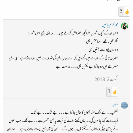
3
محمد خرم یاسین
اس حمد کے ایک شعر پر علما کچھ اعتراض کرتے ہیں۔۔۔ملاحظہ کیجیے اس شعر :
نظر بھی رکھے، سماعتیں بھی
وہ جان لیتا ہے نیتیں بھی
مصرعہ ثانی کے بارے میں کہتے ہیں کہ اسے جان لینے کی ضرورت نہیں، وہ جانتا ہے اسی لیے
مصرعے میں وہ جانتا ہے نیتیں بھی ۔۔۔درست ہے
اگست 2، 2018
1
ہادیہ
شکریہ۔۔ بے شک اللہ نیتوں کا حال جانتا ہے۔۔۔ بے شک۔۔بے شک
ایک بات کہنا چاہوں گی۔۔ یہاں کہنے والے کی نیت پہ بھی منحصر ہے۔۔ بے شک جب انہوں
نے پڑھی ہوگی وہ اللہ کے کتنے قریب ہوں گے۔۔ ان کی آواز میں بہت عاجزی ہے۔۔ اللہ ان