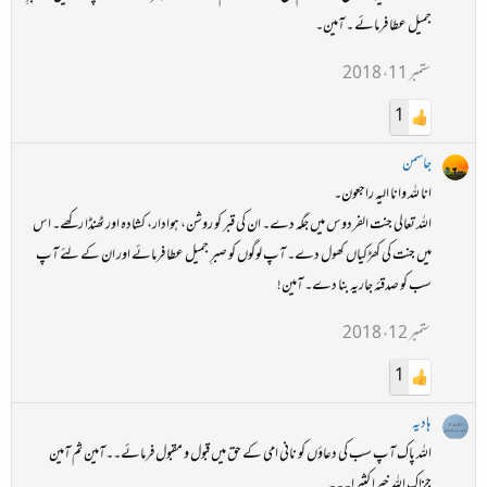
جمیل عطا فرمائے ۔ آمین۔
ستمبر 11، 2018
1
جاسمن
انا للہ وانا الیہ راجعون۔
اللہ تعالی جنت الفردوس میں جگہ دے۔ ان کی قبر کو روشن، ہوادار، کشادہ اور ٹھنڈا رکھے۔ اس
میں جنت کی کھڑکیاں کھول دے۔ آپ لوگوں کو صبرِ جمیل عطا فرمائے اور ان کے لئے آپ
سب کو صدقئہ جاریہ بنا دے۔ آمین!
ستمبر 12، 2018
1
ہادیہ
اللہ پاک آپ سب کی دعاؤں کو نانی امی کے حق میں قبول و مقبول فرمائے۔۔آمین ثم آمین
جزاک اللہ خیرا کثیرا۔۔۔