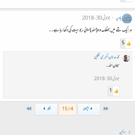
ہادیہ
جولائی 30، 2018
ہر ایک شے میں جھلک وہ(اللہ) اپنی ربوبیت کی دکھا رہا ہے۔۔
5
محمد عدنان اکبری نقیبی
سبحان اللہ ۔
جولائی 30، 2018
1
Last
First
پچھلا
4 از 15
اگلا
اراکین