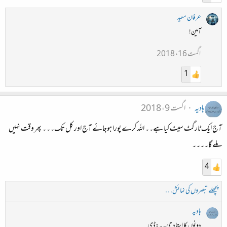
عرفان سعید
آمین!
اگست 16، 2018
1
ہادیہ
اگست 9، 2018
آج ایک ٹارگٹ سیٹ کیا ہے۔۔ اللہ کرے پورا ہوجائے آج اور کل تک۔۔۔ پھر وقت نہیں
ملے گا۔۔۔۔
4
پچھلے تبصروں کی نمائش…
ہادیہ
دونوں کا استاد جی۔۔:ڈی