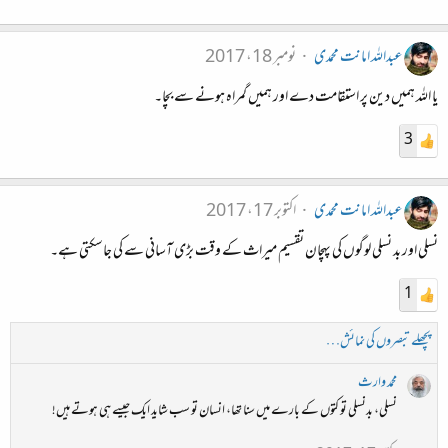
عبداللہ امانت محمدی
نومبر 18، 2017
یا الله ہمیں دین پر استقامت دے اور ہمیں گمراہ ہونے سے بچا۔
3
عبداللہ امانت محمدی
اکتوبر 17، 2017
نسلی اور بد نسلی لوگوں کی پہچان تقسیم میراث کے وقت بڑی آسانی سے کی جاسکتی ہے۔
1
پچھلے تبصروں کی نمائش…
محمد وارث
نسلی، بدنسلی تو کتوں کے بارے میں سنا تھا، انسان تو سب شاید ایک جیسے ہی ہوتے ہیں!