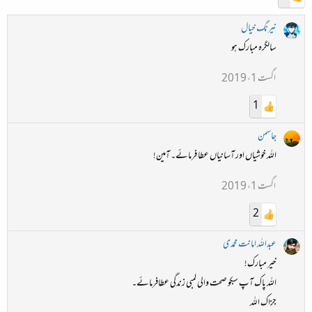
نیرنگ خیال
سالگرہ مبارک ہو
اگست 1، 2019
1
جاسمن
اللہ خوشیاں اور آسانیاں عطا فرمائے۔ آمین!
اگست 1، 2019
2
عبداللہ امانت محمدی
خیر مبارک!
اللہ پاک آپ سبکو صحت والی لمبی زندگی عطافرمائے۔
جزاک اللہ