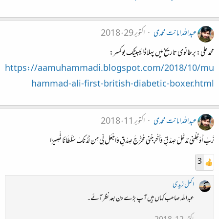
عبداللہ امانت محمدی
اکتوبر 29، 2018
محمد علی: برطانوی تاریخ میں پہلا ڈائیبیٹک بوکسر:
https://aamuhammadi.blogspot.com/2018/10/mu
hammad-ali-first-british-diabetic-boxer.html
عبداللہ امانت محمدی
اکتوبر 11، 2018
رَّبِّ أَدْخِلْنِي مُدْخَلَ صِدْقٍ وَأَخْرِجْنِي مُخْرَجَ صِدْقٍ وَاجْعَل لِّي مِن لَّدُنكَ سُلْطَانًا نَّصِيرًا
3
اکمل زیدی
عبداللہ صاحب کہاں ہیں آپ بڑے دن بعد نظر آئے۔