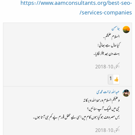
https://www.aamconsultants.org/best-seo-
services-companies/
جاسمن
السلام علیکم۔
کیا حال ہے بھائی!
بہت دن بعد چکر لگایا۔
اکتوبر 10، 2018
1
عبداللہ امانت محمدی
وعلیکم السلام ورحمة الله وبركاته
جی میں ٹھیک آپ سنائیں؟
بس مصروف ہو گیا ہوں کام میں اسی لیے محفل فورم پے کم ہی آتا ہوں۔
اکتوبر 10، 2018