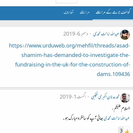
کوائف نامے کے مراسلے
مراسلے
تعارف
عبداللہ امانت محمدی
دسمبر 6، 2019
https://www.urduweb.org/mehfil/threads/asad-
shamim-has-demanded-to-investigate-the-
fundraising-in-the-uk-for-the-construction-of-
dams.109436
محمد عدنان اکبری نقیبی
اگست 1، 2019
السلام علیکم ،
عبداللہ امانت محمدی
بھائی آپ کو سالگرہ مبارک ہو ۔
3