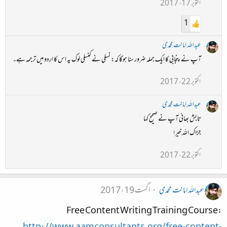
اکتوبر 17، 2017
1
عبداللہ امانت محمدی
آپ نے پنجابی کا ایک جملہ ضرور سنا ہوگا کہ: نسلی نے کنسلی لوک یہ اس کا اردو میں ترجمہ ہے۔
اکتوبر 22، 2017
عبداللہ امانت محمدی
تابش بھائی آپ نے صحیح کہا
جزاک اللہ خیرا
اکتوبر 22، 2017
عبداللہ امانت محمدی
اگست 19، 2017
:Free Content Writing Training Course