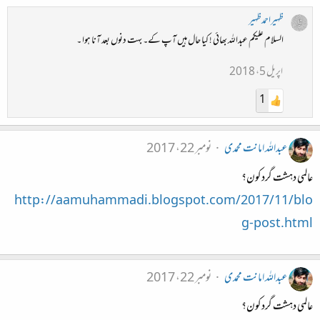
ظہیراحمدظہیر
السلام علیکم عبداللہ بھائی ! کیا حال ہیں آپ کے۔ بہت دنوں بعد آنا ہوا ۔
اپریل 5، 2018
1
عبداللہ امانت محمدی
نومبر 22، 2017
عالمی دہشت گرد کون؟
http://aamuhammadi.blogspot.com/2017/11/blo
g-post.html
عبداللہ امانت محمدی
نومبر 22، 2017
عالمی دہشت گرد کون؟