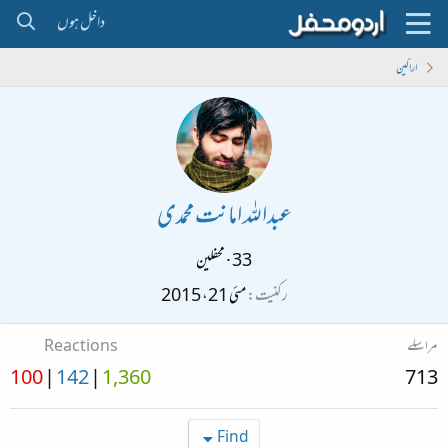
داخل ہوں
اراکین
عبداللہ امانت محمدی
33
·
محفلین
رکنیت
مئی 21، 2015
مراسلے
Reactions
100
142
1,360
713
Find