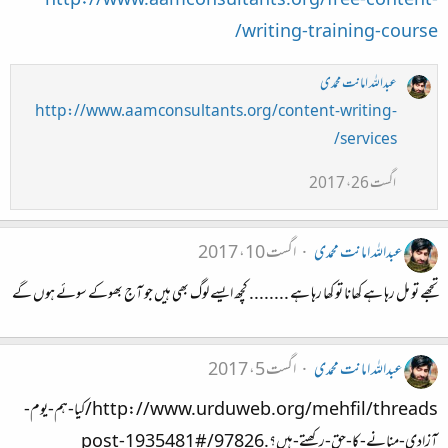
http://www.aamconsultants.org/free-content-
writing-training-course/
عبداللہ امانت محمدی
http://www.aamconsultants.org/content-writing-
services/
اگست 26، 2017
عبداللہ امانت محمدی
اگست 10، 2017
تجھے تو مل رہا ہے کھانا تو کھا رہا ہے ........ کچھ ایسے لوگ بھی ہیں جو آج بھوکے سوئے ہوں گے
عبداللہ امانت محمدی
اگست 5، 2017
http://www.urduweb.org/mehfil/threads/کیا-ہم-یوم-
آزادی-منانے-کا-حق-رکھتے-ہیں؟.97826/#post-1935481