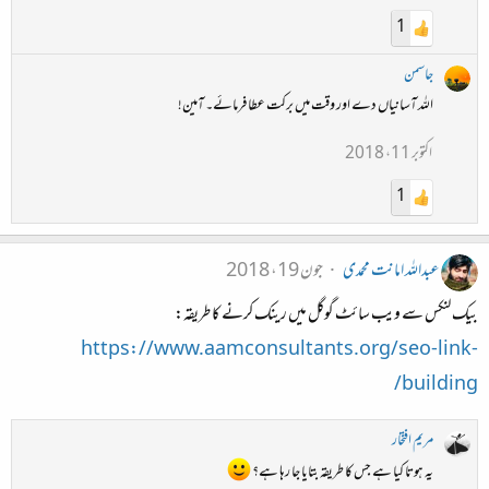
1
جاسمن
اللہ آسانیاں دے اور وقت میں برکت عطا فرمائے۔ آمین!
اکتوبر 11، 2018
1
عبداللہ امانت محمدی
جون 19، 2018
بیک لنکس سے ویب سائٹ گوگل میں رینک کرنے کا طریقہ:
https://www.aamconsultants.org/seo-link-
building/
مریم افتخار
یہ ہوتا کیا ہے جس کا طریقہ بتایا جا رہا ہے؟