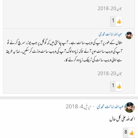
جون 20، 2018
1
عبداللہ امانت محمدی
مثال کے طور پر آپ کی ویب سائٹ ہے۔ آپ چاہتی ہیں کہ گوگل پر جب یوزر سرچ کرئے تو
آپ کی ویب سائٹ اوپر آئے تاکہ زیادہ لوگ آپ کی ویب سائٹ وزٹ کر سکیں۔ لہذا یہ طریقہ
ہے اپنی ویب سائٹ کی ٹریفک زیادہ کرنے کا۔
جون 20، 2018
1
عبداللہ امانت محمدی
اپریل 4، 2018
الحمد لله على كل حال
8