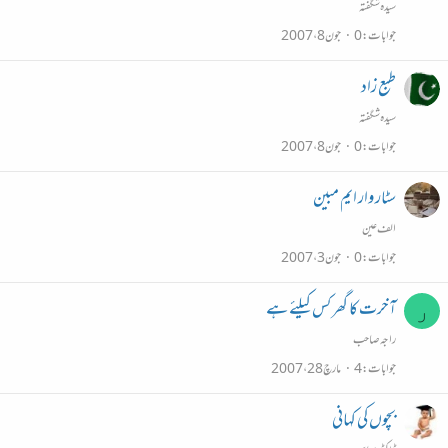
سیدہ شگفتہ
جوابات
0
جون 8، 2007
طبع زاد
سیدہ شگفتہ
جوابات
0
جون 8، 2007
سٹار وار ایم مبین
الف عین
جوابات
0
جون 3، 2007
آخرت کا گھر کس کيلئے ہے
ر
راجہ صاحب
جوابات
4
مارچ 28، 2007
بچوں کی کہانی