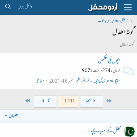
داخل ہوں
ڈیجیٹل اردو لائبریری پراجیکٹ
گوشہ اطفال
گوشہ اطفال
بچوں کی نظمیں
لڑیاں
234
مراسلے
907
حفیظ جالندھری کی بچوں کے لئیے نظم
ستمبر 16، 2021
سیما علی
Last
First
پچھلا
10 از 11
اگلا
چھلنیاں
محفل کے سب بچے ۔۔۔ !