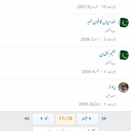
جوابات
10
فروری 9، 2007
اللہ میاں کا فون نمبر
سیدہ شگفتہ
جوابات
2
دسمبر 2، 2006
حکیم لُقمان
سیدہ شگفتہ
جوابات
1
ستمبر 4، 2006
پرواز
الف عین
جوابات
1
جولائی 30، 2006
Last
First
پچھلا
10 از 11
اگلا