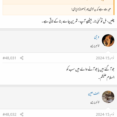
حیرت ہے کہ یہ لڑی پھر ڈھونڈنا پڑی!
چلیں، مل تو گئی نا۔ بیٹھیے آپ، ثمرین چاے بنا کے لاتی ہے۔
وجی
لائبریرین
نومبر 15، 2024
#48,031
جو آگئے ہیں یا جو آنے والے ہیں سب کو
السلام علیکم۔
الف عین
لائبریرین
نومبر 15، 2024
#48,032