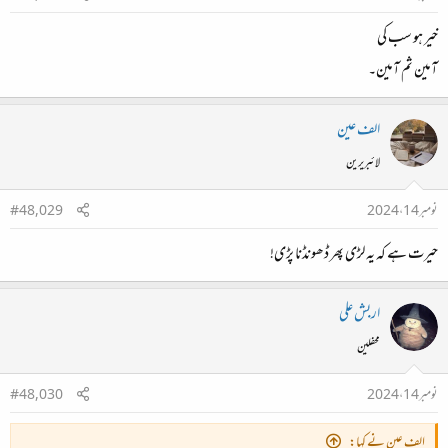
خیر ہو سب کی
آمین ثم آمین۔
الف عین
لائبریرین
نومبر 14، 2024
#48,029
حیرت ہے کہ یہ لڑی پھر ڈھونڈنا پڑی!
اربش علی
محفلین
نومبر 14، 2024
#48,030
الف عین نے کہا: