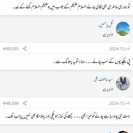
تو ہماری حاضری بھی لگا لی جائے السلام علیکم کے جواب میں وعلیکم السلام کہنے کے بعد۔
گُلِ یاسمیں
لائبریرین
نومبر 15، 2024
#48,035
پی چکے پوں گے سب چائے۔۔۔ ہمارا تو یہ پہلا مگ ہے۔
سید عاطف علی
لائبریرین
نومبر 15، 2024
#48,036
بہت جی چاہ رہا ہے چائے کو میرا بھی ۔۔۔ جمعے کی نماز ہو چکی اور پہلا مگا بھی نہیں پیا اب تک ۔