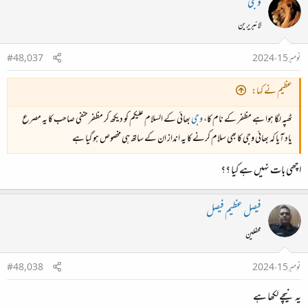
وجی
لائبریرین
نومبر 15، 2024
#48,037
عظیم نے کہا:
ٹھپہ لگا ہوا ہے مظفر کے نام کا،
وجی
بھائی کے السلام علیکم کو دیکھ کر مظفر حنفی صاحب کا یہ مصرع
یاد آیا کہ بھائی وجی کا بھی سلام کرنے کا یہ انداز ان کے ساتھ ہی مخصوص ہو گیا ہے
اچھی بات نہیں ہے کیا ؟؟
فیصل عظیم فیصل
محفلین
نومبر 15، 2024
#48,038
یہ نیچے لکھا ہے