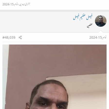
آخری تدوین:
نومبر 15، 2024
فیصل عظیم فیصل
محفلین
نومبر 15، 2024
#48,039