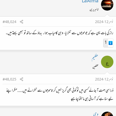
La Alma
لائبریرین
نومبر 12، 2024
#48,024
راز کی بات یہی ہے کہ جو موجوں سے ٹکرایا، وہی کامیاب ہوا۔ بہاؤ کے ساتھ تو سبھی بہتے ہیں۔
1
عظیم
ع
محفلین
نومبر 12، 2024
#48,025
ذرا سی ہمت آ جائے کسی میں تو کوئی بھی گریز نہیں کرتا موجوں سے ٹکرانے میں.... مگر اپنے
لیے سنا ہے کہ آسانی ہی مانگنا چاہیے
وجی