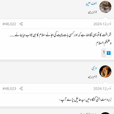
الف عین
لائبریرین
نومبر 12، 2024
#48,022
شرافت کا تو یہی تقاضا ہے کہ اور کسی بات چیت کی بجائے سلام کا ہی جواب دیا جائے....
وعلیکم السلام
1
وجی
لائبریرین
نومبر 12، 2024
#48,023
زبردست الٹی گنگا ہ میں سیدھا چل پڑے آپ ،