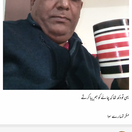
یہی تو دکھ تھا کہ چائے کو ہم پیا کرتے
مگر تمہارے سوا