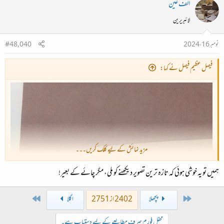
الف عین
لائبریرین
نومبر 16، 2024
#48,040
فیصل عظیم فیصل نے کہا:
مزید نمائش کے لیے کلک کریں۔۔۔
ہمیں تو یہ خوشی ہوئی کہ تازہ ترین تصویر دیکھنے کو ملی، مگر چائے کے بعیر!
Last
First
پچھلا
2402 از 2751
اگلا
محفل فورم صرف مطالعے کے لیے دستیاب ہے۔