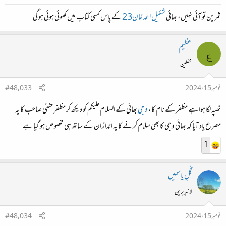
ثمرین تو آئی نہیں، بھائی
شکیل احمد خان23
کے پاس کسی کتاب میں کھوئی ہوئی ہو گی
عظیم
ع
محفلین
نومبر 15، 2024
#48,033
ٹھپہ لگا ہوا ہے مظفر کے نام کا،
وجی
بھائی کے السلام علیکم کو دیکھ کر مظفر حنفی صاحب کا یہ
مصرع یاد آیا کہ بھائی وجی کا بھی سلام کرنے کا یہ انداز ان کے ساتھ ہی مخصوص ہو گیا ہے
1
گُلِ یاسمیں
لائبریرین
نومبر 15، 2024
#48,034