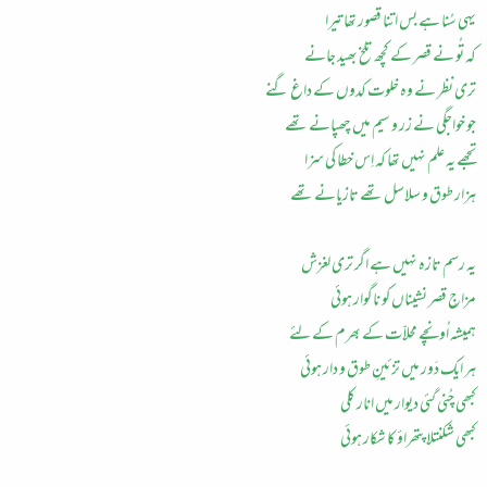
یہی سُنا ہے بس اتنا قصور تھا تیرا
کہ تُو نے قصر کے کچھ تلخ بھید جانے
تری نظر نے وہ خلوت کدوں کے داغ گنے
جو خواجگی نے زر و سیم میں چھپانے تھے
تجھے یہ علم نہیں تھا کہ اِس خطا کی سزا
ہزار طوق و سلاسل تھے تازیانے تھے
یہ رسم تازہ نہیں ہے اگر تری لغزش
مزاجِ قصر نشیناں کو ناگوار ہوئی
ہمیشہ اُونچے محلاّت کے بھرم کے لئے
ہر ایک دَور میں تزئینِ طوق و دار ہوئی
کبھی چُنی گئی دیوار میں انار کلی
کبھی شکنتلا پتھراؤ کا شکار ہوئی