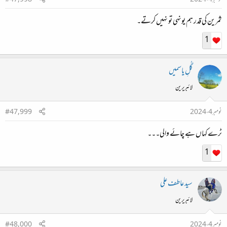
ثمرین کی قدر ہم یونہی تو نہیں کرتے۔
1
گُلِ یاسمیں
لائبریرین
نومبر 4، 2024
#47,999
ٹرے کہاں ہے چائے والی۔۔۔
1
سید عاطف علی
لائبریرین
نومبر 4، 2024
#48,000