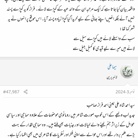
واقعہ بیان کیا جاتا ہے کہ ایک مرتبہ ان کے والد عید کے کپڑے لائے۔ فراز کو یہ کپڑے پسند
نہیں آئے بلکہ انھیں اپنے بھائی کے لیے خریدا گیا کپڑا زیادہ پسند آیا۔ اس موقع پر انہوں نے یہ
شعر کہا تھا:
سب کے واسطے لائے ہیں کپڑے سیل سے
لائے ہیں میرے لیے قیدی کا کمبل جیل سے
سیما علی
لائبریرین
نومبر 3، 2024
#47,987
سید احمد شاہ علی یعنی احمد فراز صاحب
جدید لب و لہجے کے اس خوب صورت شاعر ہیں رومانوی موضوعات کے علاوہ سماجی اور سیاسی
عوامل کے زیر اثر جنم لینے والے‌ خیالات اور جذبات بھی ملتے ہیں۔ وہ سماجی اقدار کے بہت
بڑے علم بردار تھے اور اس حوالے سے اپنی فکر اور نظریات کا شاعری میں بھی اظہار کیا ہے۔