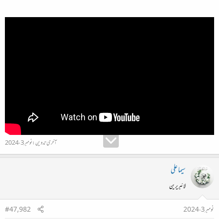
آخری تدوین:
نومبر 3، 2024
سیما علی
لائبریرین
نومبر 3، 2024
#47,982