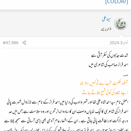
[/COLOR]
سیما علی
لائبریرین
نومبر 3، 2024
#47,986
شدت جذبوں کی نظر آتی ہے
احمد فراز صاحب کی شاعری میں
؀
شکوہِ ظلمتِ شب سے تو کہیں بہتر تھا
اپنے حصے کی کوئی شمع جلاتے جاتے
اصل نام سید احمد شاہ علی تھا اور شعر و ادب کی دنیا میں احمد فراز کے نام سے لازوال شہرت پائی
احمد فراز کی شاعری کا ایک نمایاں وصف ان کا سادہ اندازِ تحریر اور وہ سلاست ہے جس میں حد
درجہ نزاکت اور لطافت پائی جاتی ہے۔ ان کے اشعار عام آدمی بھی بڑی آسانی سے سمجھ لیتا ہے
اور لطف اندوز ہوتا ہے۔ احمد فراز صاحب نے پہلا شعر کب کہا، اس حوالے سے ایک دل چسپ