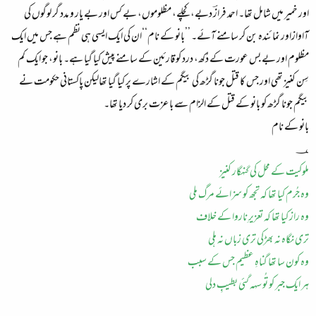
اور خمیر میں شامل تھا۔ احمد فرازؔ دبے، کچلے، مظلوموں، بے کس اور بے یار و مدد گر لوگوں کی
آاوازاور نمائندہ بن کر سامنے آئے۔ ’’بانو کے نام‘‘ان کی ایک ایسی ہی نظم ہے جس میں ایک
مظلوم اور بے بس عورت کے دُکھ، درد کو قارئین کے سامنے پیش کیا گیا ہے۔ بانو، جو ایک کم
سِن کنیز تھی اور جس کا قتل جونا گڑھ کی بیگم کے اشارے پر کیا گیا تھالیکن پاکستانی حکومت نے
بیگم جونا گڑھ کو بانو کے قتل کے الزام سے با عزت بری کر دیا تھا۔
بانو کے نام
؀
ملوکیت کے محل کی گنہگار کنیز
وہ جُرم کیا تھا کہ تجھ کو سزائے مرگ ملی
وہ راز کیا تھا کہ تعزیرِ ناروا کے خلاف
تری نگاہ نہ بھڑکی تری زباں نہ ہلی
وہ کون سا تھا گناہِ عظیم جس کے سبب
ہر ایک جبر کو تُو سہہ گئی بطیبِ دلی