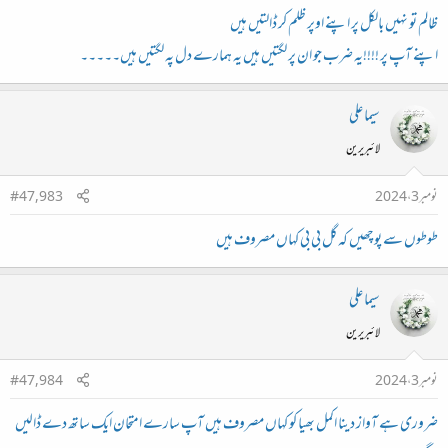
ظالم تو نہیں بالکل پر اپنے اوپر ظلم کر ڈالتیں ہیں
اپنے آپ پر !!!!یہ ضرب جو ان پر لگتیں ہیں یہ ہمارے دل پہ لگتیں ہیں۔۔۔۔۔
سیما علی
لائبریرین
نومبر 3، 2024
#47,983
طوطوں سے پوچھیں کہ گل بی بی کہاں مصروف ہیں
سیما علی
لائبریرین
نومبر 3، 2024
#47,984
ضروری ہے آواز دینا اکمل بھیا کو کہاں مصروف ہیں آپ سارے امتحان ایک ساتھ دے ڈالیں