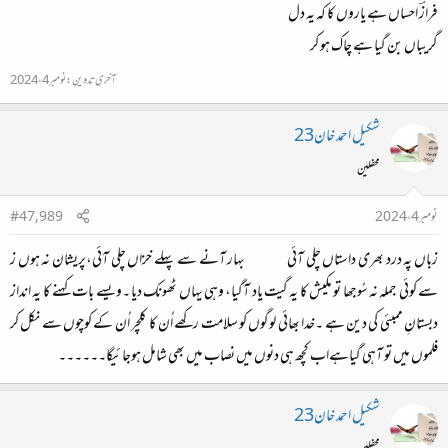
فرازؔ احساں ہے یاروں کا کہ یہ دل
گریباں بن گیا ہے چاک ہو کر
آخری تدوین:
نومبر 4، 2024
شکیل احمد خان23
محفلین
نومبر 4، 2024
#47,989
زباں پہ درد بھری داستاں چلی آئی
۔۔۔۔۔
بہار آنے سے پہلے خزاں چلی آئی،پریشان نہ ہوں ز
سے کوئی جملہ نہ سُوجھا تو مکیش کا یہ گیت یاد آگیا، وہی یہاں ٹھونک دیا ۔ویسے بات کہنے کا یہ انداز
دبستانِ ممبئی کی دین ہے ۔خدا بھائی لوگوں کو سلامت رکھے اُن کا کلچر اُن کے کوچوں سے نکل کر
فلموں میں تو آہی گیاہےاب کچھ ہی دنوں میں نصاب میں بھی شامل ہوجائیگا۔۔۔۔۔۔​
شکیل احمد خان23