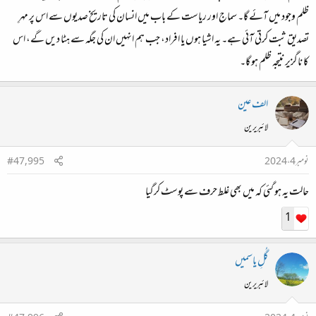
ظلم وجود میں آئے گا۔ سماج اور ریاست کے باب میں انسان کی تاریخ صدیوں سے اس پر مہرِ
تصدیق ثبت کرتی آئی ہے۔ یہ اشیا ہوں یا افراد، جب ہم انہیں ان کی جگہ سے ہٹا دیں گے، اس
کا ناگزیر نتیجہ ظلم ہو گا۔
الف عین
لائبریرین
نومبر 4، 2024
#47,995
حالت یہ ہو گئی کہ میں بھی غلط حرف سے پوسٹ کرگیا
1
گُلِ یاسمیں
لائبریرین