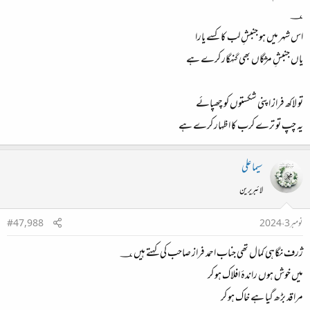
؀
اس شہر میں ہو جنبشِ لب کا کسے یارا
یاں جنبشِ مژگاں بھی گنہگار کرے ہے
تو لاکھ فراز اپنی شکستوں کو چھپائے
یہ چپ تو ترے کرب کا اظہار کرے ہے
سیما علی
لائبریرین
نومبر 3، 2024
#47,988
ژرف نگاہی کمال تھی جناب احمد فراز صاحب کی کہتے ہیں ؀
میں خوش ہوں راندۂ افلاک ہو کر
مرا قد بڑھ گیا ہے خاک ہو کر