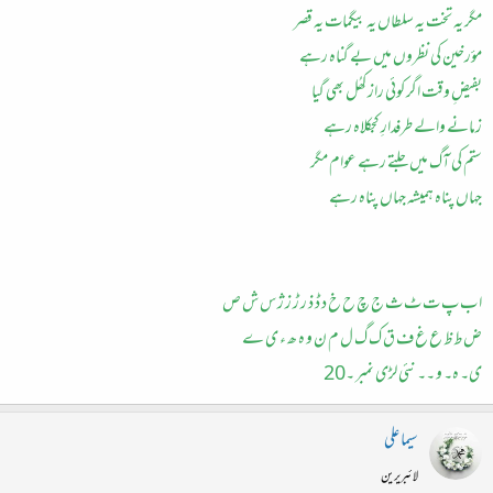
مگر یہ تخت یہ سلطاں یہ بیگمات یہ قصر
مؤرخین کی نظروں میں بے گناہ رہے
بفیضِ وقت اگر کوئی راز کھُل بھی گیا
زمانے والے طرفدارِ کجکلاہ رہے
ستم کی آگ میں جلتے رہے عوام مگر
جہاں پناہ ہمیشہ جہاں پناہ رہے
ا ب پ ت ٹ ث ج چ ح خ د ڈ ذ‌ ر‌ ڑ ز ژ س ش ص
ض ط‌ ظ ع غ ف ق ک گ ل م ن و ہ ھ ء ی ے
ی۔ ہ۔ و ۔۔ نئی لڑی نمبر ۔20
سیما علی
لائبریرین