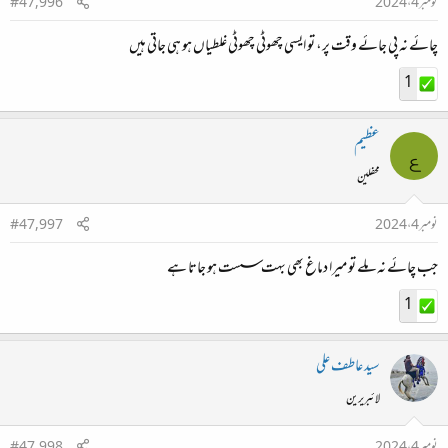
نومبر 4، 2024
#47,996
چائے نہ پی جائے وقت پر، تو ایسی چھوٹی چھوٹی غلطیاں ہو ہی جاتی ہیں
1
عظیم
ع
محفلین
نومبر 4، 2024
#47,997
جب چائے نہ ملے تو میرا دماغ بھی بہت سست ہو جاتا ہے
1
سید عاطف علی
لائبریرین
نومبر 4، 2024
#47,998