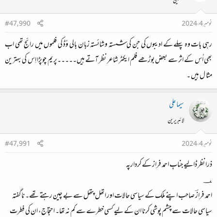
محفلین
نومبر 4، 2024
#47,990
رہی بات وہ پہلے کے ادیبوں کی جن کی شستہ وشائستہ زبان بالی وُڈ کی فلموں میں رائج تھی اب
بھی اُس کے اثر سے بعض بوڑھے فلم ایکٹر شاعر نظر آتے ہیں۔۔۔۔۔پریم چوپڑا اِس کی بہترین
مثا ل ہیں ۔​
سیما علی
لائبریرین
نومبر 4، 2024
#47,991
ذرا نظر ڈالیے جنابِ احمد فراز کے کردارپہ
؀
احمد فرازؔ صاحب اپنے ملک کے سیاسی حالات اور اتھل پتھل سے بے چین رہتے تھے۔ ناگفتہ
سیاسی حالات سے چشم پوشی کرنا ان کے لیے کسی خطرے سے کم نہ تھا۔ احتجاج، ان کی فطرت