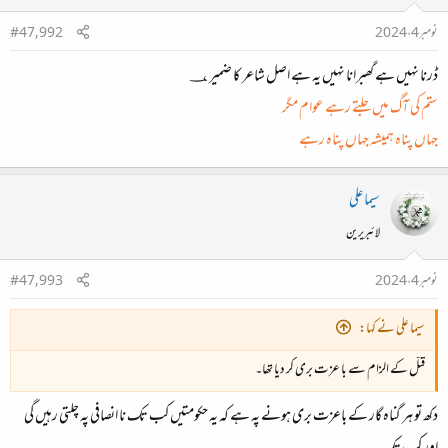
نومبر 4، 2024
#47,992
ڈرنا نہیں ہے گھبرانا نہیں یہ ہے اصل شاعر کا ضمیر ؀
ستم کی آگ میں جلتے رہے عوام مگر
جہاں پناہ ہمیشہ جہاں پناہ رہے
سیما علی
لائبریرین
نومبر 4، 2024
#47,993
سیما علی نے کہا:
قتل کے الزام سے با عزت بری کر دیا تھا۔
دکھ تو ہر گناہ گار کے باعزت بری ہونے پہ ہے کہ یہ حکومتیں کب تک نا انصافی پہ چلتی رہیں گی