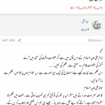
اور کب تک
جہاں پناہ ہمیشہ جہاں پناہ رہے
سیما علی
لائبریرین
نومبر 4، 2024
#47,994
خیر
امامِ علیٰ علیہ السلام کے اس قول میں ہے اگر حکومتِ وقت کی سمجھ میں آئے
'کفر کی حکومت قائم رہ سکتی ہے، ظلم کی نہیں‘۔؎
اس ظلم سے نجات کیسے ملے؟ اصلاح کی ایک ہی صورت ہے: یہ عوام ہوں یا خواص، ظلم سے
باز آ جائیں۔
مولا علی علیہ السلام
کا جملہ ہم بہت دہراتے ہیں مگر اس پر غور کی توفیق کم ہی نصیب ہوتی ہے۔ لغت میں ظلم کا
مفہوم لکھا ہے: 'شے کو اپنے محل سے ہٹا دینا‘۔ جیسے ہی ہم اس غلطی کا ارتکاب کریں گے،