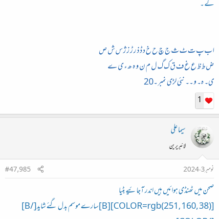
گے ۔
ا ب پ ت ٹ ث ج چ ح خ د ڈ ذ‌ ر‌ ڑ ز ژ س ش ص
ض ط‌ ظ ع غ ف ق ک گ ل م ن و ہ ھ ء ی ے
ی۔ ہ۔ و ۔۔ نئی لڑی نمبر ۔20
1
سیما علی
لائبریرین
نومبر 3، 2024
#47,985
صحن میں ٹھنڈی ہوائیں ہیں اندر آجائیے بٹیا
[COLOR=rgb(251, 160, 38)][B]سارے موسم بدل گئے شاید[/B]