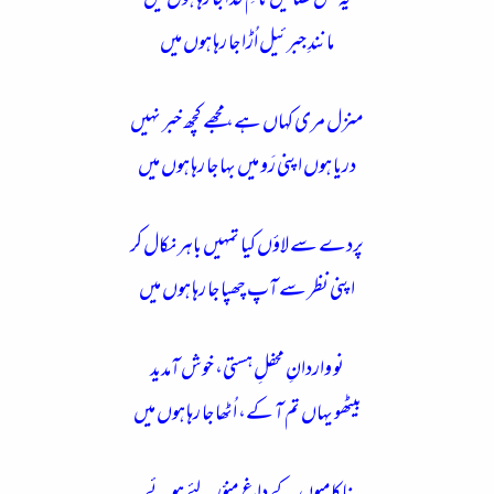
یہ کس فضا میں نامِ خدا جا رہا ہوں میں
مانندِ جبرئیل اُڑا جا رہا ہوں میں
منزل مری کہاں ہے، مجھے کچھ خبر نہیں
دریا ہوں اپنی رَو میں بہا جا رہا ہوں میں
پردے سے لاؤں کیا تمہیں باہر نکال کر
اپنی نظر سے آپ چھپا جا رہا ہوں میں
نو واردانِ محفلِ ہستی، خوش آمدید
بیٹھو یہاں تم آ کے، اُٹھا جا رہا ہوں میں