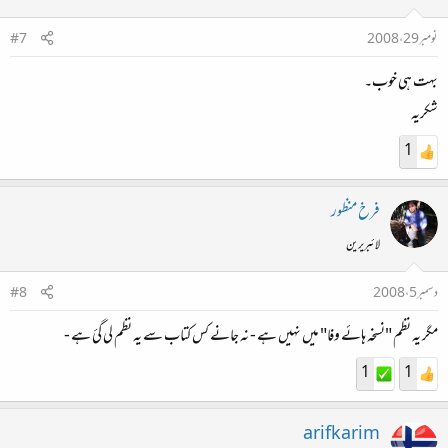
نومبر 29، 2008
#7
بہت ہی خوب۔
شکریہ
1
فرخ منظور
لائبریرین
دسمبر 5، 2008
#8
مگر یہ نظم "نسخہ ہائے وفا" میں نہیں ہے - نہ جانے کس کتاب سے یہ نظم لی گئ ہے -
1
1
arifkarim