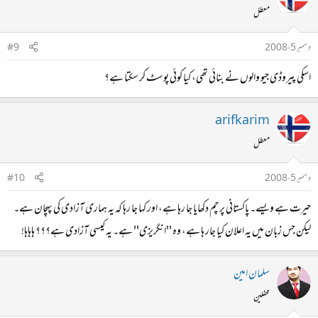
معطل
دسمبر 5، 2008
#9
اسکی پیروڈی جیو والوں نے بنائی تھی، کیا کوئی پوسٹ کر سکتا ہے؟
arifkarim
معطل
دسمبر 5، 2008
#10
حیرت ہے ویسے۔ پاکستانی پرچم دکھایا جا رہا ہے، اور کہا جا رہا کہ یہ ہماری آزادی کی پہچان ہے۔
لیکن جس زبان میں یہ اعلان کیا جار ہا ہے، وہ ''انگریزی'' ہے۔ یہ کیسی آزادی ہے؟؟؟ ہاہاہا!
سلمان امین
محفلین