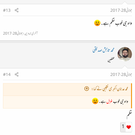
جولائی 28، 2017
#13
واہ جی خوب نظم ہے۔
آخری تدوین:
جولائی 28، 2017
محمد تابش صدیقی
محفلین
جولائی 28، 2017
#14
محمد عدنان اکبری نقیبی نے کہا:
واہ جی خوب
غزل
ہے۔
نظم
1