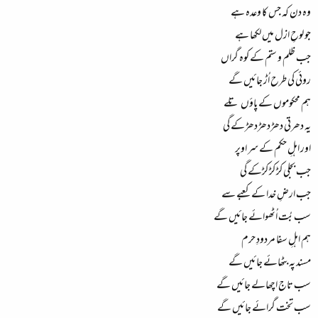
وہ دن کہ جس کا وعدہ ہے
جو لوحِ ازل میں لکھا ہے
جب ظلم و ستم کے کوہ گراں
روئی کی طرح اُڑ جائیں گے
ہم محکوموں کے پاؤں تلے
یہ دھرتی دھڑدھڑدھڑکے گی
اور اہلِ حکم کے سر اوپر
جب بجلی کڑ کڑ کڑکے گی
جب ارضِ خدا کے کعبے سے
سب بُت اُٹھوائے جائیں گے
ہم اہلِ سفا مردودِ حرم
مسند پہ بٹھائے جائیں گے
سب تاج اچھالے جائیں گے
سب تخت گرائے جائیں گے