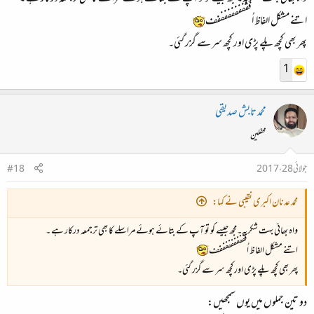
اتنے مشکل الفاظ اُففففففففففف
پھر بھی کچھ پلے پڑی اور کچھ سر سے گزر گئی۔
1
محمد تابش صدیقی
محفلین
جولائی 28، 2017
#18
محمد عدنان اکبری نقیبی نے کہا:
واہ بھائی بہت شکریہ۔مجھ جیسے کو تو آپ کے بتائے ہوئے مراسلے کا بھی ترجمعہ درکار ہے ۔
اتنے مشکل الفاظ اُففففففففففف
پھر بھی کچھ پلے پڑی اور کچھ سر سے گزر گئی۔
دو تین جملوں میں یوں سمجھیں: