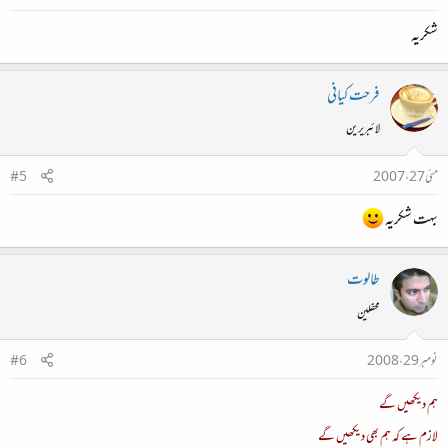
شکریہ
فرحت کیانی
لائبریرین
مئی 27، 2007
#5
بہت شکریہ
طالوت
محفلین
نومبر 29، 2008
#6
ہم دیکھیں گے
لازم ہے کہ ہم بھی دیکھیں گے