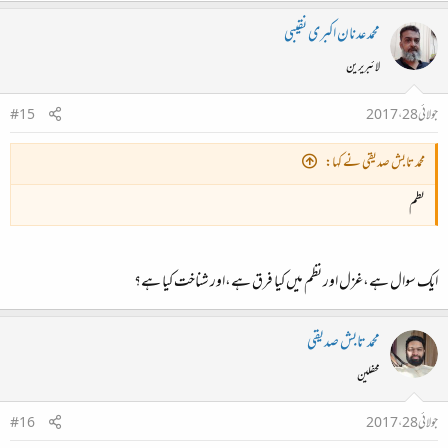
محمد عدنان اکبری نقیبی
لائبریرین
جولائی 28، 2017
#15
محمد تابش صدیقی نے کہا:
نظم
ایک سوال ہے،غزل اور نظم میں کیا فرق ہے،اور شناخت کیا ہے؟
محمد تابش صدیقی
محفلین
جولائی 28، 2017
#16