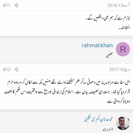
اگست 13، 2016
#11
لازم ہے کہ ہم بھی دیکھیں گے۔
انشااللہ۔
rahmat khan
R
محفلین
مارچ 10، 2017
#12
اہل سفا سے مراد مدینہ میں دھونی رما کر علم سیکھنے والے تھے جنہیں مکہ سے نکال کر مردود حرم
قرار دیا گیا تھا۔ بہت ہی لطیف بیان ہے۔ اسلام کی ابتدائی تاریخ سے واقفیت اس نظم کا لطف
دوبالا کر دیتی ہے
محمد عدنان اکبری نقیبی
لائبریرین