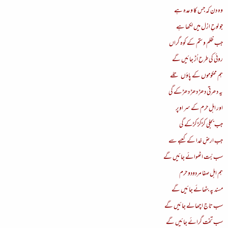
وہ دن کہ جس کا وعدہ ہے
جو لوحِ ازل میں لکھا ہے
جب ظلم و ستم کے کوہ گراں
روئی کی طرح اُڑ جائیں گے
ہم محکوموں کے پاؤں تلے
یہ دھرتی دھڑ دھڑ دھڑکے گی
اور اہل حرم کے سر اوپر
جب بجلی کڑکڑ کڑکے گی
جب ارضِ خدا کے کعبے سے
سب بُت اٹھوائے جائیں گے
ہم اہل صفا مردودو حرم
مسند پہ بٹھائے جائیں گے
سب تاج اچھالے جائیں گے
سب تخت گرائے جائیں گے