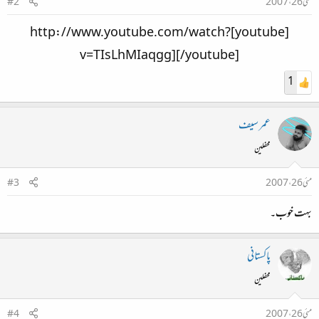
مئی 26، 2007
#2
[youtube]http://www.youtube.com/watch?
v=TIsLhMIaqgg][/youtube]​
1
عمر سیف
محفلین
مئی 26، 2007
#3
بہت خوب۔
پاکستانی
محفلین
مئی 26، 2007
#4