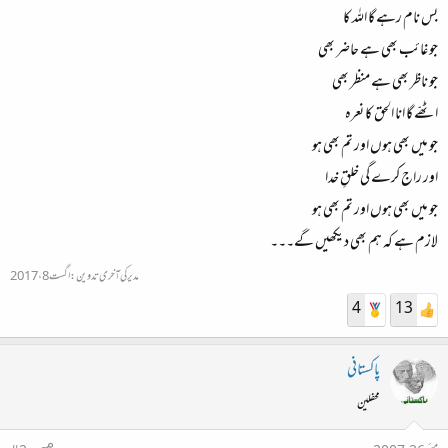
بس نام رہے گا اللہ کا
جو غائب بھی ہے حاضر بھی
جو ناظر بھی ہے منظر بھی
اٹھّے گا انا الحق کا نعرہ
جو میں بھی ہوں اور تم بھی ہو
اور راج کرے گی خلقِ خدا
جو میں بھی ہوں اور تم بھی ہو
لازم ہے کہ ہم بھی دیکھیں گے۔۔۔
مدیر کی آخری تدوین:
اگست 8، 2017
4
13
پاکستانی
محفلین