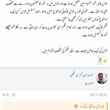
غزل کا ہر شعر مفہوم میں مکمل ہو تا ہے اور غزل میں ہر شعر کا مضمون دوسرے سے مختلف
بھی ہو سکتا ہے۔ عمومی طور پر غزل کا کوئی موضوع نہیں ہوتا۔ البتہ مسلسل غزل کسی ایک
موضوع کو پس منظر میں رکھ کر لکھی جا سکتی ہے۔
نظم کا ایک عنوان ہوتا ہے۔ اور تمام نظم اسی عنوان پر بات کر رہی ہوتی ہے۔ ہر اگلا شعر پچھلے
شعر کا تسلسل ہوتا ہے۔
غزل کی ایک خاص ہیئت ہے، جبکہ نظم کی مختلف اقسام ہیں۔
2
محمد عدنان اکبری نقیبی
لائبریرین
جولائی 28، 2017
#19
محمد تابش صدیقی نے کہا: