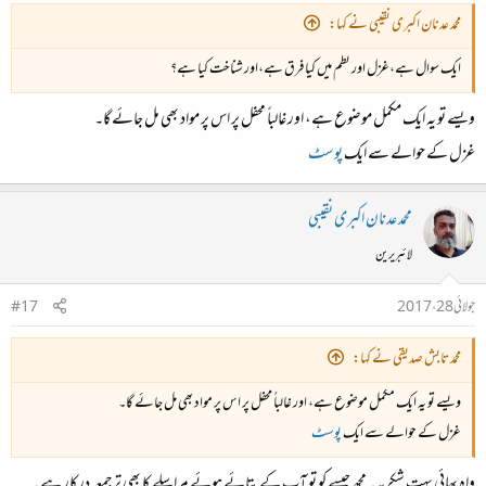
محمد عدنان اکبری نقیبی نے کہا:
ایک سوال ہے،غزل اور نظم میں کیا فرق ہے،اور شناخت کیا ہے؟
ویسے تو یہ ایک مکمل موضوع ہے، اور غالباً محفل پر اس پر مواد بھی مل جائے گا۔
غزل کے حوالے سے ایک
پوسٹ
محمد عدنان اکبری نقیبی
لائبریرین
جولائی 28، 2017
#17
محمد تابش صدیقی نے کہا:
ویسے تو یہ ایک مکمل موضوع ہے، اور غالباً محفل پر اس پر مواد بھی مل جائے گا۔
غزل کے حوالے سے ایک
پوسٹ
واہ بھائی بہت شکریہ۔مجھ جیسے کو تو آپ کے بتائے ہوئے مراسلے کا بھی ترجمعہ درکار ہے ۔