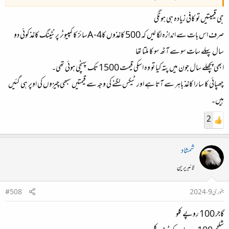
جی قیمیتیں تو کافی زیادہ ہی ہونگی
صرف اس بات سے اندازہ لگا لیں کہ 500 کاغذوں کاA-4سائز کا کمپیوٹر پرنٹینگ کاغذ کوئی دو
سال پہلے سات سو سے آٹھ سو کا ملتا تھا
ابھی پچھلے سال جون میں پتہ کیا تو وہ اسکی قیمت 1500 تک پہنچی ہوئی تھی۔
چھپائی کا سارا کاغذ باہر سے آتا ہے اور ٹیکس لگنے کی وجہ سے قیمتیں سبھی چیزوں کی اوپر ہی گئیں
ہیں۔
2
شمشاد
لائبریرین
جنوری 9، 2024
#508
گاجر 100 روپے کلو