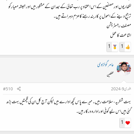
لکھاریوں اور مصنفین کے اس اعتماد پر رب تعالیٰ کے بعد ان کے مشکور ہیں اور ہمیشہ معیار کو
ترجیح دینے کے اصول پر کاربند رہنے کاعزم دہراتے ہیں۔
مصنف رجسٹریشن
اشاعت کا عمل
1
1
عامر گولڑوی
محفلین
جنوری 9، 2024
#510
بہت شکریہ، سلامت رہیں۔ میرے پاس کچھ ادارے ہیں لیکن آج کل ان کی قیمتیں بہت بڑھ
گئی ہیں اس لیے کوئی اور ادارہ درکار ہیں۔
1