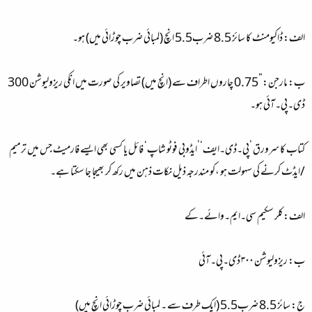
الف: ڈاکیومنٹ کا سائز 8.5 ضرب5.5 انچ (لمبائی ضرب چوڑائی میں) ہو۔
ب: مارجن:”0.75 چاروں اطراف سے (انچ میں) تصاویر کی صورت میں انکی ریزولیوشن 300
ڈی۔پی۔آئی ہو۔
کتاب کا سرورق ’پی۔ڈی۔ایف‘’ایڈوبی فوٹو شاپ‘ فائل یا کسی بھی ایسے فارمیٹ جس میں ترمیم
/ایڈٹ کرنے کی سہولت ہو ،کو مندرجہ ذیل نکات ذہن میں رکھ کر بھیجا جا سکتا ہے۔
الف:کلر سکیم سی۔ایم۔وائے۔کے
ب: ریزولیوشن ۳۰۰ ڈی۔پی۔آئی
ج: سائز 8.5 ضرب5.5 (ایک طرف سے ۔ لمبائی ضرب چوڑائی انچ میں)