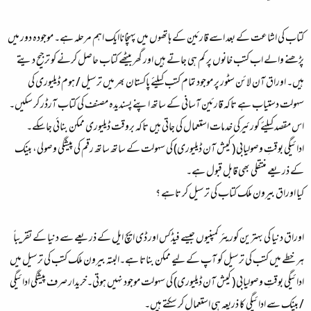
کتاب کی اشاعت کے بعد اسے قارئین کے ہاتھوں میں پہنچاناایک اہم مرحلہ ہے۔ موجودہ دور میں
پڑھنے والے اب کتب خانوں پر کم ہی جاتے ہیں اور گھر بیٹھے کتاب حاصل کرنے کو ترجیح دیتے
ہیں۔ اوراق آن لائن سٹور پر موجود تمام کتب کیلئے پاکستان بھر میں ترسیل / ہوم ڈیلیوری کی
سہولت دستیاب ہے تاکہ قارئین آسانی کے ساتھ اپنے پسندیدہ مصنف کی کتاب آرڈر کر سکیں۔
اس مقصد کیلئے کورئیرکی خدمات استعمال کی جاتی ہیں تاکہ بروقت ڈیلیوری ممکن بنائی جاسکے۔
ادائیگی بوقتِ وصولیابی ( کیش آن ڈیلیوری) کی سہولت کے ساتھ ساتھ رقم کی پیشگی وصولی، بینک
کے ذریعے منتقلی بھی قابل قبول ہے۔
کیا اوراق بیرون ملک کتاب کی ترسیل کر تاہے ؟
اوراق دنیا کی بہترین کوریئر کمپنیوں جیسے فیڈکس اور ڈی ایچ ایل کے ذریعے سے دنیا کے تقریباً
ہر خطے میں کتب کی ترسیل کو آپ کے لیے ممکن بناتا ہے۔البتہ بیرون ملک کتب کی ترسیل میں
ادائیگی بوقتِ وصولیابی ( کیش آن ڈیلیوری) کی سہولت موجود نہیں ہوتی۔خریدار صرف پیشگی ادائیگی
/ بینک سے ادائیگی کا ذریعہ ہی استعمال کر سکتے ہیں۔