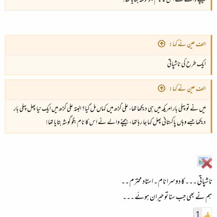
بیچنے والے نے اس کا نام بگو گوشہ بتایا تھا!
الف عین نے کہا:
ایک طرح کی ناشپاتی
الف عین نے کہا:
میں نے تو پہلی بار امریکہ میں ہی دیکھا تھا، علی گڑھ میں کہاں مل گیا؟ البتہ علی گڑھ میں ایک نیا پھل پہلی بار
دیکھا جسے وہاں پاکستانی پھل کہا جا رہا تھا، بیچنے والے نے اس کا نام بگو گوشہ بتایا تھا!
ناشپاتی ۔۔۔کا دوسرا نام ۔ استاد محترم ۔۔
ہم نے بھی جب سنا تو حیران ہوئے ۔۔۔
1