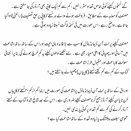
گئے نسخوں کیلئے کوئی خاص تعداد مقرر نہیں ، کم سے کم ایک کاپی بھی آرڈر کی جا سکتی ہے۔
مصنف کو معاہدے کے مطابق ، فروخت ہونے والے ہر نسخے/کاپی پر حقِ تصنیف (رائلٹی) ادا کیا
جاتاہے۔واضح رہے، اس صورت میں فی نسخہ لاگت نسبتاً زیادہ ہوتی ہے۔
مصنف کیلئے پرنٹ آن ڈیمانڈ ماڈل کا سب سے بڑا فائدہ مالی بچت اور اس کے ساتھ ساتھ اشاعت
میں آسانی اور چھپائی کا اعلیٰ معیار بھی ہے۔نئے لکھنے والوں کیلئے یہ کم خرچ ہونے کی بنا پر انتہائی
سہولت کا باعث اور مقبول طرز اشاعت ہے۔
کتاب کے کم سے کم کتنے نسخے (کاپیاں) چھپوائے جا سکتے ہیں ؟
اوراق کے ساتھ پرنٹ آن ڈیمانڈ ماڈل پراشاعت کی صورت میں ابتداً کم از کم۳۰ نسخے/کاپیاں
خریدنا یا ان کیلئے آرڈز جمع کرنا مصنف کیلئے ضروری ہے۔ اس کے بعدشائع شدہ کتاب کے نسخے
آرڈر کرنے کی کم سے کم تعداد پر کوئی پابندی نہیں۔
عمومی سیلف پبلشنگ یا زیادہ تعداد کے ساتھ اشاعت کیا ہے ؟