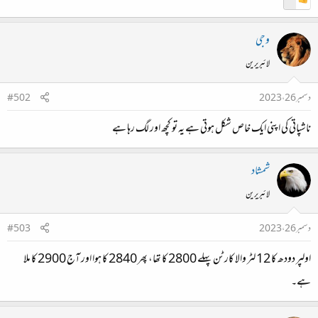
وجی
لائبریرین
دسمبر 26، 2023
#502
ناشپاتی کی اپنی ایک خاص شکل ہوتی ہے یہ تو کچھ اور لگ رہا ہے
شمشاد
لائبریرین
دسمبر 26، 2023
#503
اولپر دودھ کا 12 لٹر والا کارٹن پہلے 2800 کا تھا، پھر 2840 کا ہوا اور آج 2900 کا ملا
ہے۔