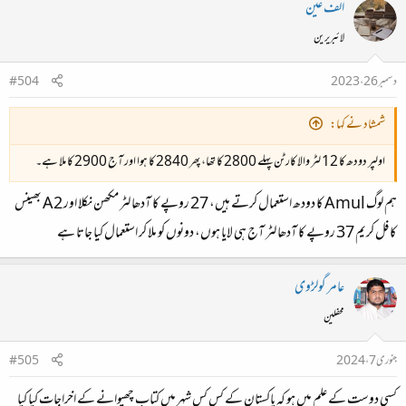
الف عین
لائبریرین
دسمبر 26، 2023
#504
شمشاد نے کہا:
اولپر دودھ کا 12 لٹر والا کارٹن پہلے 2800 کا تھا، پھر 2840 کا ہوا اور آج 2900 کا ملا ہے۔
ہم لوگ Amul کا دودھ استعمال کرتے ہیں، 27 روپے کا آدھا لٹر مکھن نکلا اور A2 بھینس
کا فل کریم 37 روپے کا آدھا لٹر آج ہی لایا ہوں، دونوں کو ملا کر استعمال کیا جاتا ہے
عامر گولڑوی
محفلین
جنوری 7، 2024
#505
کسی دوست کے علم میں ہو کہ پاکستان کے کس کس شہر میں کتاب چھپوانے کے اخراجات کیا کیا