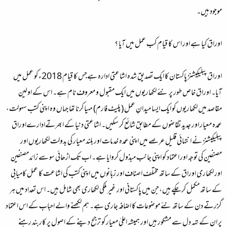
موجود ہیں۔
اوراق کیا ہے اور اس کا قیام کب عمل میں آیا ؟
اوراق پبلیکیشنز پاکستان کا ایک تصدیق شدہ اشاعتی ادارہ ہےجس کا قیام 2018ء کو عمل میں
آیا۔ اوراق خاص طور پر نئے لکھاریوں میں ایک مقبول و معروف نام ہے۔ اس کے اولین
مقاصد میں لکھاریوں کو ایک ایسا میدانِ عمل ( پلیٹ فارم) مہیا کرنا تھا جہاں وہ اپنی کتب سہولت،
عمدہ معیار اور جدید تقاضوں کے مطابق شائع کر سکیں۔ اشاعتی دنیا کے ابھرتےادارےاوراق
پبلیکیشنز نے انتہائی قلیل عرصے میں اپنی عمدہ خدمات اور بلند معیار کی بدولت لکھاریوں اور
مصنفین کی توجہ اور اعتماد کو اپنی جانب مبذول کروایا ہے۔ اب تک اڑھائی سو سے زائدمصنفین
اور لکھاری اوراق کے ساتھ مختلف اصناف اور زبانوں میں اپنی کتب کی اشاعت کا عمل کامیابی
کے ساتھ مکمل کر چکے ہیں،جن میں پاکستانی اور غیر ملکی لکھاری بھی شامل ہیں۔ اس تعداد میں ہر
گزرتے دن کے ساتھ نئے موضوعات کا اضافہ جاری ہے۔ ہم لکھنے والے احباب کے اس اعتماد
پر ان کے تہہ دل سے مشکور ہیں اور ہمیشہ اعلیٰ معیار کو ترجیح دینے کے اصول پر کاربند رہنے