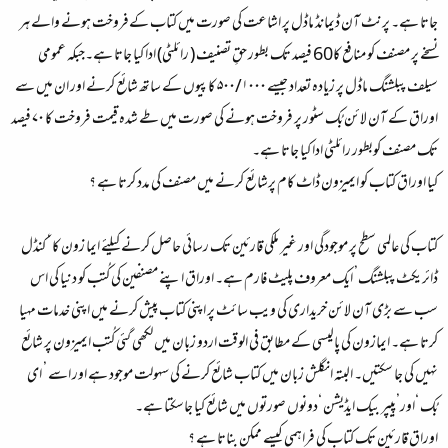
جاتا ہے۔ پرنٹ آن ڈیمانڈ ماڈل پر اشاعت کی صورت میں کتاب کےفروخت ہونے والے ہر
نسخے پر مصنف کو منافع کا60 فیصد تک بطور حقِ تصنیف ( رائلٹی) ادا کیا جاتا ہے۔جبکہ عمومی
سیلف پبلشنگ ماڈل پر زیادہ تعداد جیسے ۵۰۰/۱۰۰۰ کاپیوں کے ساتھ شائع کرنے اور ان میں سے
اوراق کے آن لائن بُک سٹور پر فروخت ہونے کی صورت میں طے شدہ قیمت فروخت کا ۷۰ فیصد
تک مصنف کوبطور رائلٹی ادا کیا جاتا ہے۔
کیا اوراق کتاب کو ایمیزون ڈاٹ کام پرشا ئع کرنے میں مصنف کی مدد کرتا ہے ؟
کتاب کی عالمی سطح پر موجودگی اور غیر ملکی قارئین تک رسائی حاصل کرنے کیلئے ایما زون کا ‘ کنڈل
ڈائریکٹ پبلشنگ’ ایک معروف پلیٹ فارم ہے۔ اوراق اپنے مصنفین کی کُتب کو دنیا کی اس
سب سے بڑی آن لائن خریداری کی ویب سائٹ پر اپنی کتاب پیش کرنے میں اپنی خدمات مہیا
کرتا ہے۔ ایمازون کی پالیسی کے مطابق فی الوقت اردو زبان میں لکھی گئی کُتب ایمیزون پر شائع
نہیں کی جا سکتیں۔ البتہ انگلش زبان میں کتاب شائع کرنے کی سہولت موجود ہے اور اسے ’ ای
بُک ‘اور’پیپر بیک ایڈیشن ‘دونوں صورتوں میں شائع کیا جاسکتا ہے۔
اوراق قارئین تک کتاب کی فراہمی کیسے ممکن بناتا ہے ؟