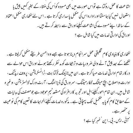
اشاعت کا عمل روکتا ہے تو اس صورت میں بھی مسودہ کو اُس کی منشاء کے بغیر کہیں پیش یا
استعمال نہیں کیا جاسکتا اور ادارہ اس کی مکمل پاسداری کرتا ہے ۔ اس لئے لکھاری مکمل اعتماد
کے ساتھ اپنے مسودے کی اشاعت کیلئےاوراق سے رابطہ کر تے ہیں۔
اوراق کی ادارتی خدمات میں کیا شامل ہے ؟
لکھاری کا بنیادی کام تخلیقی عمل سرانجام دینا ہوتا ہے جسے وہ احسن طریقے مکمل کرلیتا ہے۔
لکھنے کے بعد پیش آنے والی ضروریات و ترجیحات کو مد نظر رکھتے ہوئے اوراق اس حوالے سے
درکار تمام ادارتی خدمات مہیا کرتا ہے۔ان میں ٹائپنگ/کتابت،ٹرانسکرپشن، پروف ریڈنگ،
ادارت و اصلاح، پیج میکنگ/فارمیٹنگ، سرورق کی ڈیزائننگ، آرٹ ورک/اِلسٹریشن، وغیرہ
شامل ہیں۔ان تمام امور کیلئے اہل اور تجربہ کار افراد کی مستعد ٹیم موجود ہے جو مصنف کی ہدایات
کے مطابق کام کو پایہ تکمیل تک پہنچاتی ہے۔ مذکورہ خدمات کیلئے اخراجات کا تعین کام کی نوعیت
پر منحصر ہے۔
‘آئی۔ایس۔بی۔این’ نمبر کیا ہے ؟