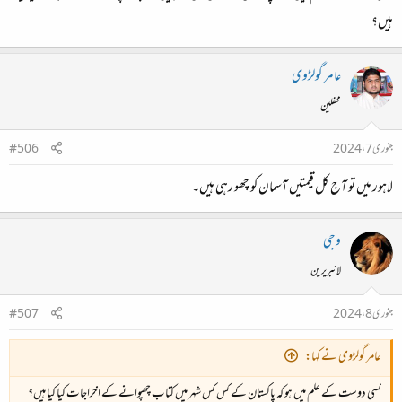
ہیں؟
عامر گولڑوی
محفلین
جنوری 7، 2024
#506
لاہور میں تو آج کل قیمتیں آسمان کو چھو رہی ہیں۔
وجی
لائبریرین
جنوری 8، 2024
#507
عامر گولڑوی نے کہا:
کسی دوست کے علم میں ہو کہ پاکستان کے کس کس شہر میں کتاب چھپوانے کے اخراجات کیا کیا ہیں؟