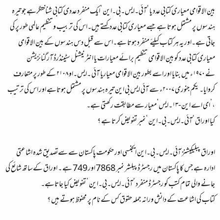
بین الاقوامی معیاری کتابی عدد یا ‘آئی۔ایس۔بی۔این ‘ایک منفرد عددی کتابی شناختگرہے جو تیرہ
ہندسوں پر مشتمل ہوتا ہے جسے معیاری کتابی عددکہتے ہیں۔اس کی تربیب وتنظیم عالمی طور پر کی
جاتی ہے۔اور یہ ہر کتاب کیلئے منفرد ہوتا ہے۔اس سے قبل دس ہندسوں کے بین الاقوامی
معیاری کتابی عدد کو بین الاقوامی تنظیم برائے معیارات یا انٹر نیشنل سٹینڈرڈ آرگنائزیشن
نے ۱۹۷۰ء میں بنایا اور اسے بطور بین الاقوامی معیاریا آئی ۔ایس۔او ۲۱۰۸ کے طور پر متعارف
کروایا۔ یکم جنوری ۲۰۰۷ء سے آئی ایس بی این تیرہ ہندسوں پر مشتمل ہوتاہے اور اس کی ترتیب
،’ای اے این-۱۳۔ایس’معیار سے مطابقت رکھتی ہے۔
کیا اوراق ‘آئی۔ایس۔بی۔این ‘نمبر تفویض کرتا ہے ؟
اوراق پبلیکیشنز آئی۔ایس۔بی۔این ایجنسی اور حکومت پاکستان سے سےتصدیق شدہ اشاعتی
ادارہ ہے جس کا پاکستان میں رجسٹرڈ پبلشر نمبر 7868 اور 749 ہے ۔ اوراق کےساتھ شائع کی
جانے والی تمام کتب کو رجسٹرڈ منفرد ‘آئی۔ایس۔بی۔این ‘ تفویض کیا جاتاہے۔
کتاب کی اشاعت کے دانش ورانہ جملہ حقوق کس کے نام پر محفوظ ہوتے ہیں ؟