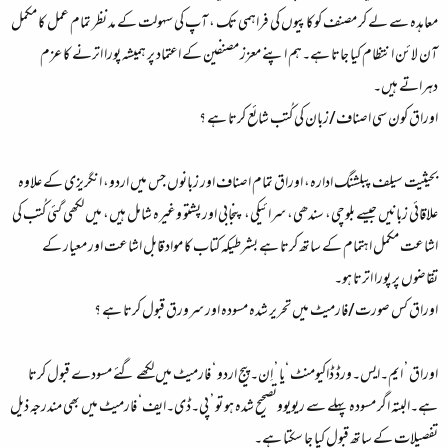
معاہدہ سے لے کر مصنف کوکاپیوں کی فراہمی تک ، آپ کی سہولت کے مد نظر تمام عمل کا مکمل
آن لائن انتظام کیا جاتا ہے۔ہم اپنے معزز مصنفین کے اعتماد پر ہمیشہ پورا اترنے کا عزم
دہراتے ہیں۔
اوراق کون سی اصناف/زبان کی کُتب شائع کرتا ہے ؟
بحیثیت سیلف پبلشنگ ادارہ، اوراق تمام اصناف اور زبانوں جس میں اردو، انگریزی کے علاوہ
علاقائی زبانیں جیسے بلوچی، سندھی، سرائیکی، پنجابی اور پشتو وغیرہ شامل ہیں، میں لکھی گئی کُتب کی
اشاعت مکمل اہتمام کے ساتھ کرتا ہے بشرطیکہ کتاب کا مواد قابل اشاعت اور معیار کے
تقاضوں پر پورا اترتا ہو۔
اوراق کس صورت/فارمیٹ میں تحریر شدہ مسودہ اور سرورق قبول کرتا ہے ؟
اوراق ’ ایم۔ایس۔ورڈ ڈاکیومنٹ ‘یا ’ اِن۔پیج اردو ‘ فارمیٹ میں لکھے گئے مسودے قبول کرتا
ہے۔البتہ اگر مسودہ پہلے سے ریویووتصحیح شدہ ہو تو ’ پی۔ڈی۔ایف‘ فارمیٹ میں بھی مندرجہ ذیل
تفصیلات کے ساتھ قبول کیا جا سکتا ہے۔