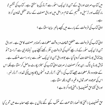
میں کتاب صرف اوراق کے آن لائن بُک اسٹور سے آرڈرکی جا سکتی ہے۔ کتاب کی تشہیر/
مارکیٹنگ اور ترسیل و تقسیم کے تمام مراحل میں اوراق مصنف کے ساتھ مکمل تعاون کرتا
ہے۔
اپنی کتاب کی فروخت کے بارے میں کیسے باخبر رہا جا سکتا ہے ؟
اپنی کتاب کی فروخت سے متعلق شفاف و بروقت معلومات رکھنا ہر مصنف کا حق ہے۔ اوراق
آن لائن بُک سٹور کے ذریعے کتب کی فروخت پرنظر رکھنے کیلئےجدید ٹیکنالوجی سے آراستہ آٹو
میٹڈ ڈیش بورڈ متعارف کروایا گیا ہے جواوراق آن لائن بُک سٹور سے براہ راست منسلک ہے۔
ڈیش بورڈ پر لاگ۔ اِن ہو کر مصنف نہ صرف اپنی کتاب کی سیلز رپورٹ حاصل کر سکتا ہےبلکہ اس
کے علاوہ دیگر معلومات جیسے کتاب کی رائلٹی، آرڈر شدہ نسخوں (کاپیوں) کی تعداد ، آرڈرنمبر،
اس کی موجودہ صورتحال وغیرہ بھی دیکھ سکتا ہے۔
اوراق کتنا حقِ تصنیف ( رائلٹی) ادا کرتا ہے ؟
حقِ تصنیف یا رائلٹی کا انحصار اشاعت کے منتخب کیے گئے ماڈل پر ہے جسے معاہدے میں تحریر کیا