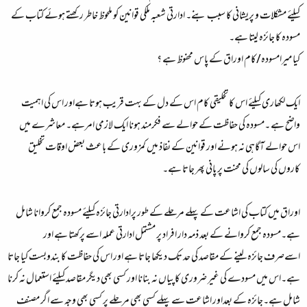
کیلئے مشکلات و پریشانی کا سبب بنے۔ ادارتی شعبہ ملکی قوانین کو ملحوظ خاطر رکھتے ہوئے کتاب کے
مسودہ کا جائزہ لیتا ہے۔
کیا میرامسودہ/کام اوراق کے پاس محفوظ ہے ؟
ایک لکھاری کیلئے اس کا تخلیقی کام اس کے دل کے بہت قریب ہوتا ہےاور اس کی اہمیت
واضح ہے ۔مسودہ کی حفاظت کے حوالے سے فکرمند ہونا ایک لازمی امرہے۔ معاشرے میں
اس حوالے آگاہی نہ ہونے اور قوانین کے نفاذ میں کمزوری کے باعث بعض اوقات تخلیق
کاروں کی سالوں کی محنت پر پانی پھر جاتا ہے۔
اوراق میں کتاب کی اشاعت کے پہلے مرحلے کے طور پرادارتی جائزہ کیلئے مسودہ جمع کروانا شامل
ہے۔مسودہ جمع کروانے کے بعد ذمہ دار افراد پر مشتمل ادارتی عملہ اسے پرکھتا ہے اور
اسےصرف جائزہ لینے کے مقاصد کی حد تک دیکھا جاتا ہے اور اس کی حفاظت کا بندوبست کیا جاتا
ہے۔اس میں مسودے کی غیر ضروری کاپیاں نہ بنانا اور کسی بھی دیگر مقاصد کیلئے استعمال نہ کرنا
شامل ہے۔جائزہ کے بعداور اشاعت سے پہلے کسی بھی مرحلے پر کسی بھی وجہ سے اگر مصنف