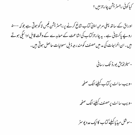
کیا کوئی رجسٹریشن چارجز ہیں ؟
اوراق کے ساتھ پہلی مرتبہ اپنی کتاب شائع کرنے پررجسٹریشن فیس لاگو ہوتی ہے جو کہ ۵۰۰۰
روپے پاکستانی ہے۔ یہ چارجز کتاب کی اشاعت کے معاہدے کےوقت قابلِ ادائیگی ہوتے
ہیں۔ ان اخراجات کی مد میں مصنف کو مندرجہ ذیل سہولیات حاصل ہوتی ہیں۔
-سیلز ڈیش بورڈ تک رسائی
-ویب سائٹ پرکتاب کیلئے الگ صفحہ
-ویب سائٹ پرمصنف کیلئے الگ صفحہ
-سوشل میڈیا کیلئے کتاب کا ایک عدد پوسٹر