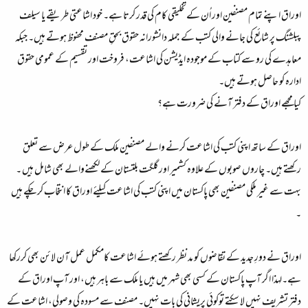
اوراق اپنے تمام مصنفین اور اُن کےتخلیقی کام کی قدر کرتا ہے۔ خود اشاعتی طریقے یا سیلف
پبلشنگ پر شائع کی جانے والی کتب کے جملہ دانشورانہ حقوق بحقِ مصنف محفوظ ہوتے ہیں۔ جبکہ
معاہدے کی رو سے کتاب کے موجودہ ایڈیشن کی اشاعت، فروخت اور تقسیم کے عمومی حقوق
ادارہ کو حاصل ہوتے ہیں۔
کیا مجھے اوراق کے دفتر آنے کی ضرورت ہے؟
اوراق کے ساتھ اپنی کتب کی اشاعت کرنے والے مصنفین ملک کے طول عرض سے تعلق
رکھتے ہیں۔ چاروں صوبوں کے علاوہ کشمیر اور گلگت بلتستان کے لکھنےوالے بھی شامل ہیں ۔
بہت سے غیر ملکی مصنفین بھی پاکستان میں اپنی کتب کی اشاعت کیلئے اوراق کا انتخاب کر چکے ہیں
۔
اوراق نے دورِ جدید کے تقاضوں کو مد نظر رکھتے ہوئے اشاعت کامکمل عمل آن لائن بھی کررکھا
ہے۔لہذا اگر آپ پاکستان کے کسی بھی شہر میں ہیں یا ملک سے باہر ہیں، اور آپ اوراق کے
دفتر تشریف نہیں لا سکتے توکوئی پریشانی کی بات نہیں۔ مصنف سے مسودہ کی وصولی، اشاعت کے