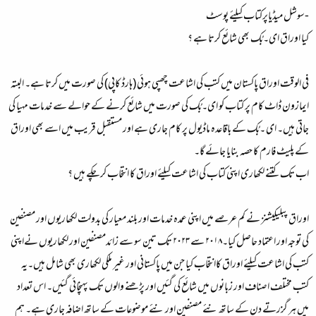
-سوشل میڈیاپرکتاب کیلئے پوسٹ
کیا اوراق ای۔بُک بھی شائع کرتا ہے ؟
فی الوقت اوراق پاکستان میں کتب کی اشاعت چھپی ہوئی (ہارڈ کاپی) کی صورت میں کرتا ہے۔ البتہ
ایمازون ڈاٹ کام پر کتاب کو ای۔بُک کی صورت میں شائع کرنے کے حوالے سے خدمات مہیا کی
جاتی ہیں۔ ای ۔بُک کے باقاعدہ ماڈیول پر کام جاری ہے اور مستقبل قریب میں اسے بھی اوراق
کے پلیٹ فارم کا حصہ بنایا جائے گا۔
اب تک کتنے لکھاری اپنی کتاب کی اشاعت کیلئے اوراق کا انتخاب کر چکے ہیں ؟
اوراق پبلیکیشنز نے کم عرصے میں اپنی عمدہ خدمات اور بلند معیار کی بدولت لکھاریوں اور مصنفین
کی توجہ اور اعتماد حاصل کیا۔۲۰۱۸ سے ۲۰۲۳ تک تین سو سے زائدمصنفین اور لکھاریوں نےاپنی
کتب کی اشاعت کیلئے اوراق کاانتخاب کیا جن میں پاکستانی اور غیر ملکی لکھاری بھی شامل ہیں۔یہ
کتب مختلف اصناف اور زبانوں میں شائع کی گئیں اور پڑھنے والوں تک پہنچائی گئیں۔ اس تعداد
میں ہر گزرتے دن کے ساتھ نئے مصنفین اور نئے موضوعات کے ساتھ اضافہ جاری ہے۔ ہم