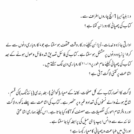
د: بلیڈ ایریا 1 انچ چاروں اطراف سے۔
کتاب کی چھپائی کا دورانیہ کتنا ہے ؟
ادارتی جائزہ و خدمات، ڈیزائن کیلئے درکار وقت مختلف ہو سکتا ہے جو ۷ کاروباری دنوں سے لے
کر ۱۵ یا زیادہ دنوں پر مشتمل ہو سکتا ہے۔ کتاب کی فائنل تصدیق شدہ فائل وصول ہونے کے بعد
کتاب کی چھپائی کیلئے عام طور پر ۱۸-۲۱ کاروباری دن لگ سکتے ہیں ۔
اشاعت پر کتنی لاگت آتی ہے ؟
لاگت کا انحصارکتاب کے کل صفحات،کاغذ کے معیار ( کوالٹی )، جلد بندی (بائنڈنگ ) کی قسم ،
شائع ہونےوالے نسخوں کی تعدادوغیرہ پر منحصر ہے۔ کتاب کی اشاعت سے پہلےمذکورہ لاگت
اور دیگرتمام امور کی تفصیلات سے مصنف کو آگاہ کیا جاتا ہے۔اس کیلئے ہماری اشاعتی
نمائندے سے واٹس ایپ یا ای میل کی پرابطہ کیا جا سکتا ہے۔
اوراق میں طباعت و چھپائی کا معیار کیسا ہے ؟