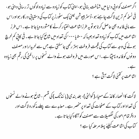
اگر مصنف کو ادبی دنیا میں شناخت بنانی ہو، اپنی کتاب کو زیادہ سے زیادہ لوگوں تر رسائی دینی ہو،
فی نسخہ کم ترین لاگت چاہئے ہو، ڈسٹریبیوشن یعنی بُک سٹورز پر کتاب کی دستیابی درکار ہو اور اس
سے مالی فائدہ بھی حاصل کرنا ہو تو یہ طرز اشاعت اختیار کرنے کا مشورہ دیا جاتا ہے۔ اس طرز
اشاعت میں کتاب کو زیادہ تعداد جیسا کہ ۵۰۰ یا ۱۰۰۰ کی تعداد میں شائع کیا جاتا ہے۔ فی کاپی کم خرچ
ہونے کی وجہ سے کتاب کی قیمت ِفروخت بہتر رکھی جاسکتی ہے جس سے خریدارا ور مصنف
دونوں کو فائدہ پہنچتا ہے۔ا س صورت میں فروخت ہونے والے نسخوں پر رائلٹی کی رقم بھی زیادہ
ہے۔
اشاعت پر کتنی لاگت آتی ہے ؟
لاگت کا انحصار کاغذ کے معیار ( کوالٹی )، جلد بندی (بائنڈنگ ) کی قسم ، شائع ہونےوالے نسخوں
کی تعداد اور کتاب کے صفحات کی تعداد پرمنحصر ہے۔ معاہدے سے پہلےمذکورہ لاگت اور
دیگرتمام امور کی تفصیلات سے مصنف کو آگاہ کیا جاتا ہے۔
کتاب کی اشاعت کیلئے پہلا مرحلہ کیا ہے ؟