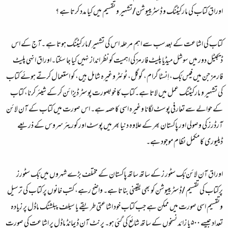
اوراق کتاب کی مارکیٹنگ و ڈِسٹریبیوشن/تشہیر و تقسیم میں کیا مدد کرتا ہے ؟
کتاب کی اشاعت کے بعدسب سے اہم مرحلہ اس کی تشہیر/مارکیٹنگ ہوتا ہے ۔آج کے اس
ڈیجیٹل دور میں سوشل میڈیا پلیٹ فارمز کی اہمیت کو نظر انداز نہیں کیا جا سکتا۔اوراق انہی پلیٹ
فارمز جن میں فیس بُک، اِنسٹا گرام، گوگل، ٹوئٹر وغیرہ شامل ہیں، کو استعمال کرتے ہوئے کتاب
کی تشہیر و مارکیٹنگ عمل میں لاتا ہے۔کتاب کا خوبصورت پوسٹر ڈیزائن کر کے شیئر کرنا، کتاب
کے حوالے سے تعارفی پوسٹ لگانا وغیرہ اسی کا حصہ ہے۔ اس صورت میں کتاب کے آن لائن
آرڈرز کی وصولی اور پاکستان بھر کے علاوہ دنیا بھر میں پوسٹ اور کوریئر سروس کے ذریعے
ڈیلیوری کا مکمل نظام موجود ہے۔
اوراق آن لائن بُک سٹور ز کے ساتھ ساتھ پاکستان کے مختلف بڑے شہروں میں بُک سٹورز
پرکتاب کی تقسیم /ڈِسٹریبیوشن کو بھی یقینی بناتا ہے۔ واضح رہے، کتب خانوں پر کتاب کی ترسیل
وتقسیم اسی صورت میں ممکن ہے جب کتاب خود اشاعتی طریقے یا سیلف پبلشنگ ماڈل پر زیادہ
تعداد جیسے ۵۰۰ یا زائد نسخوں کے ساتھ شائع کی گئی ہو۔ پرنٹ آن ڈیمانڈ ماڈل پر اشاعت کی صورت