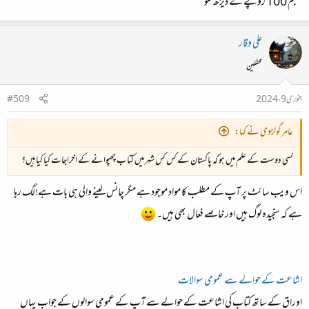
شلجم 100 روپے کے ڈیڑھ کلو
علی وقار
محفلین
جنوری 9، 2024
#509
عامر گولڑوی نے کہا:
کسی دوست کے علم میں ہو کہ پاکستان کے کس کس شہر میں کتاب چھپوانے کے اخراجات کیا کیا ہیں؟
اس ویب سائٹ پر آپ کے مطلب کا مواد موجود ہے مگر چانس لینے والی ہی بات ہے!لگ رہا
ہے کہ سنجیدہ لوگ ہیں اور خاصے فعال بھی ہیں۔
اشاعت کے حوالے سے عمومی سوالات
اوراق کے ساتھ کتاب کی اشاعت کے حوالے سے آپ کے عمومی سوالوں کے جواب یہاں