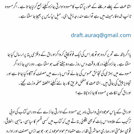
اشاعت کے پہلے مرحلے کے طور پر کتاب کا مسودہ ادارتی جائزہ کیلئے جمع کرایاجاتا ہے۔ اگر مسودہ
ٹائپ شدہ فارمیٹ میں ہے تو اسے مندرجہ ذیل ای۔میل ایڈریس پربھیجا جا سکتا ہے۔
draft.auraq@gmail.com
یا اگر ہاتھ سے تحریر کردہ ہو تو پھر اس کی ایک فوٹوکاپی کروا کراوراق کے دفتری پتہ پر ارسال کیا جا
سکتا ہے۔ جائزہ کیلئے درکار وقت دس روز سے دو ہفتے تک ہو سکتا ہے۔ دورانِ جائزہ اگر
مسودے میں بہتری کی گنجائش محسوس کی جائے تو اس بارے میں مصنف کو آگاہ کیا جاتا ہے اور
تجاویز پیش کی جاتی ہیں۔ اشاعت کا مکمل طریق کار جاننے کیلئے متعلقہ صفحہ وزٹ کیجئے۔
اوراق کن نکات پر مسودہ کا جائزہ لیتا ہے؟
اوراق کے پاس موجود ادبی و لسانی ماہرین مسودہ کےادارتی جائزے کے دوران کتاب کی ادبی
ترکیب کے علاوہ اس بات کوبھی یقینی بناتے ہیں کہ کتاب میں کسی قسم کا سیاسی، مذہبی، اخلاقی،
قومی سلامتی اور ہماری معاشرتی اقدار سے متصادم مواد موجود نہ ہو، جو بعد ازاں مصنف اور ادارہ