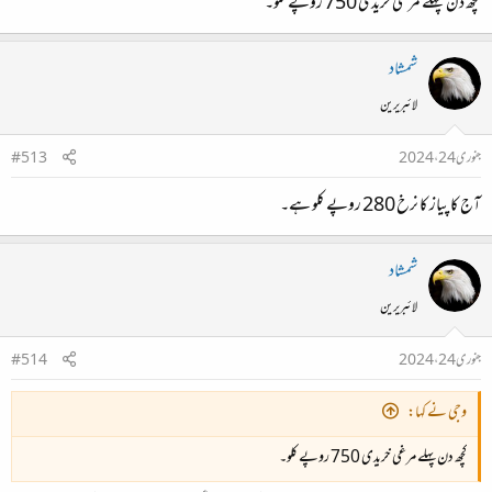
کچھ دن پہلے مرغی خریدی 750 روپے کلو۔
شمشاد
لائبریرین
جنوری 24، 2024
#513
آج کا پیاز کا نرخ 280 روپے کلو ہے۔
شمشاد
لائبریرین
جنوری 24، 2024
#514
وجی نے کہا:
کچھ دن پہلے مرغی خریدی 750 روپے کلو۔