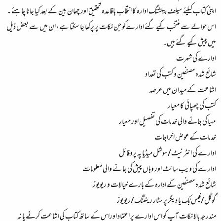
اپنی کتاب کیلئے سیلف پبلشنگ ادارہ کا انتخاب باقاعدہ تحقیق اور چھان بین کے بعد کیا جانا چاہئے ۔
اس حوالے سے منتخب کیے گئے ادارےکو جن نکات پر پرکھا جا سکتا ہے، ان میں سے بعض ذیل
میں پیش کیے گئے ہیں۔
ادارے کی شہرت
شائع شدہ مصنفین و کتب کی تعداد
اشاعت کے میدان میں عرصہ
کتب کی چھپائی کا معیار
مہیا کی جانے والی خدمات کی تفصیل اور معیار
خدمات کےعوض اخراجات
ادارے کی انٹرنیٹ/سوشل میڈیا پہ پروفائل
ادارے کی ویب سائٹ اور وہاں پیش کی جانے والی معلومات
شائع شدہ مصنفین کے ادارہ کے بارے خیالات و ریویوز
گوگل/فیس بُک یا دیگر پر سٹار رینٹنگ/ریویوز
مندرجہ بالا نکات آپ کو اس ادارے پر اعتماد اوراس کے ساتھ کتاب کی اشاعت کرنے یا نہ