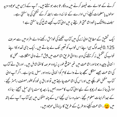
کرنے کے حوالے سے فیصلہ کرنے میں مددگار ثابت ہو سکتے ہیں۔ آپ کے ذہن میں موجود مزید
سوالوں یا معلومات کیلئے اُس ادارے کے نمائندہ سے رابطہ کر کے تشفی کی جا سکتی ہے۔
سیلف پبلشنگ یا خود اشاعتی طریقے پر میں اپنی کتاب کیسے شائع کی جاسکتی ہے ؟
ایک تحقیق کے مطابق اپنی زندگی میں کتاب لکھنے کی خواہش رکھنے والے افراد میں سے صرف
0.125 فیصد لوگ ہی اپنے اس خواب کو تعبیر تک لے جاتے ہیں۔ ایک بڑی تعداد کا اپنے
خواب کی تکمیل نہ کرسکنے کی وجہ روایتی طریقِ اشاعت میں پیش آنے والی مشکلات، عمل کا
انتہائی پیچیدہ ہونا اور اشاعت میں غیر متوقع طور پر زیادہ عرصہ کا لگنا شامل ہیں۔ اوراق نے کتاب
کی اشاعت جیسے مشکل سمجھے جانے والے کام کو انتہائی سادہ اور سہل بنا دیا ہے۔ اگر آپ اپنی
کتاب مکمل لکھ چکے ہیں اوراس کی اشاعت چاہتے ہیں تو اوراق پر خود کو بطور مصنف رجسٹر کیجئے،
ادارتی جائزے /ریویو کے لیے اپنی کتاب کا مسودہ ہمیں بذریعہ پوسٹ یا ای میل بھیجئے، جائزہ
کے بعداخراجات معلوم کیجئے، معاہدہ سائن کیجئےاس کے چند ہفتوں میں ہی کتاب آپ کے ہاتھ
میں
۔اشاعت کیلئے دو طرح کے طریقِ کار یا ماڈل موجود ہیں۔