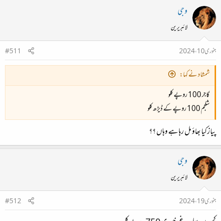
وجی
لائبریرین
جنوری 10، 2024
#511
شمشاد نے کہا:
گاجر 100 روپے کلو
شلجم 100 روپے کے ڈیڑھ کلو
پیاز کیا بھاؤ مل رہا ہے وہاں ؟؟
وجی
لائبریرین
جنوری 19، 2024
#512