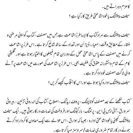
کاعزم دہراتے ہیں۔
سیلف پبلشنگ یا خود اشاعتی طریق کار کیا ہے ؟
سیلف پبلشنگ سے مراد کتاب کا ایسا طرزِ اشاعت ہے جس میں مصنف ،کتاب کو اپنی مرضی و
منشاء کےمطابق وقت، معیار،ڈیزائن اور تعداد کے ساتھ شائع کرتا ہے۔اس طرز پر اشاعت
کرنے میں مصنف کے پاس اشاعتی عمل کے دوران تمام فیصلوں کا اختیارہوتا ہے اور تخلیقی
کام کے تمام دانشورانہ حقوق کی ملکیت بھی۔اس طرز پر اشاعت کی صورت میں اشاعت پر آنے
والی لاگت مصنف خود ادا کرتا ہے۔
سیلف پبلشنگ ادارہ کیا ہوتا ہے اور اس کا انتخاب کیسے کریں ؟
کتاب لکھنے کے بعد مصنف کو ٹائپنگ، پروف ریڈنگ، اصلاح، کتاب کی اندرونی تزئین ، بیرونی
سرورق،آئی ایس بی این، پرنٹنگ، مارکیٹنگ اورفروخت کی خدمات درکار ہوتی ہیں۔ ایک سیلف
پبلشنگ کمپنی یا خود اشاعتی ادارہ ، جیسا کہ اوارق ، اس حوالے سے ایک معاون کا کردار ادا کرتے
ہوئے درکار تمام ضروری خدمات/سروسز مہیا کرتاہے۔