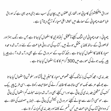
اوراق پبلیکیشنز کی کامیابی اور لکھاری حلقوں میں پہچان کی سب سے بڑی وجہ یہی ہے کہ اوراق
طباعت و چھپائی کے معاملے میں ہمیشہ اعلیٰ معیار کو ترجیح دیتاآیا ہے۔
چھپائی: عمدہ چھپائی/ پرنٹنگ کیلئے ڈیجیٹل ٹیکنالوجی کا استعمال کیا جاتا ہے جس سے رنگ بہتراور
خوبصورتی کے ساتھ کاغذ پر منتقل ہوتے ہیں۔ کتاب کی اندرونی طباعت کے لئے درآمد شدہ عمدہ
معیارکا کاغذ کااستعمال کیا جاتا ہے ۔جبکہ کتاب کے سرورق کے لیے بھی درآمد شدہ آ رٹ پیپر یا
پیپر بیک ہونے کی صورت میں 300 گرام کا کارڈ استعمال کیا جاتا ہے ۔
جلد بندی: مجلدکتب کی بائنڈنگ کیلئے مخصوص معیار کا میٹیریل )گتا اور سلوشن (استعمال کیا جاتا
ہے جو لمبے عرصے تک موسمی حالات کا مقابلہ کر نے کی صلاحیت رکھتا ہے۔اسی طرح پیپر بیک
کتب کی مشینی جلد بندی کی جاتی ہے اور اس کیلئے بھی درآمد شدہ ہاٹ میلٹ گم استعمال کی جاتی
ہے۔موسمی اثرات سے بچانے کیلئے سرورق پر لیمیشن کی جاتی ہے ۔ البتہ یہ مصنف کی منشاء ہے
کہ وہ اپنی کتاب کی طباعت میں کس قسم کے کاغذ اور جلد بندی کو پسند کرتا ہے ۔