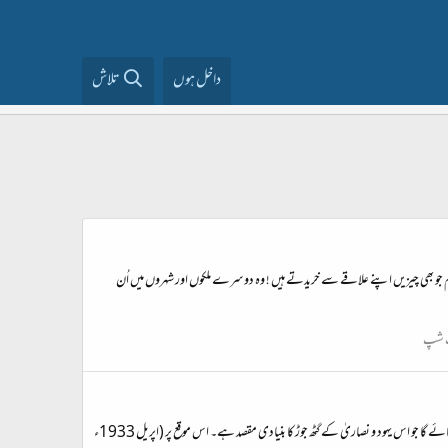
داخل ہوں
تلاش
م جو بھی چیزیں اپنے علاقے سے خریدتے ہیں ! وہ دوسرے ملکوں اور شہروں میں اُن
 شپ
ہم اپنے قاری کی توجہ اپریل 1933ء کے ایک واقعہ کی طرف مبذو ل کراتے ہیں جس سے اُن کی سمجھ میں بین الاقوامی مالیاتی نظام میں روپے اور دولت کی قانونی چوری کا طریقہ کار سمجھ میں آ جائے گا جو اس یہود و نصاریٰ کے گٹھ جوڑ کا بنیادی مقصد ہے۔ اس موقع پر (اپریل 1933ء