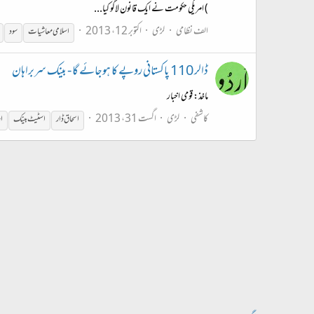
) امریکی حکومت نے ایک قانون لاگو کیا...
الف نظامی
لڑی
اکتوبر 12، 2013
اسلامی معاشیات
سود
ڈالر 110 پاکستانی روپے کا ہوجائے گا - بینک سربراہان
ماخذ: قومی اخبار
کاشفی
لڑی
اگست 31، 2013
اسحاق ڈار
اسٹیٹ بینک
ام