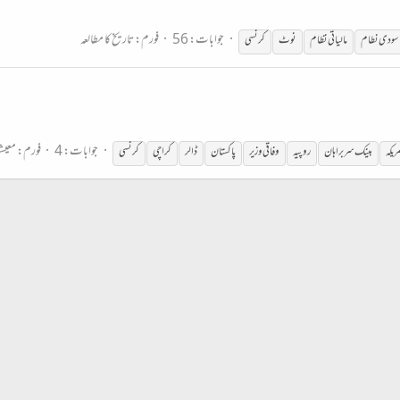
جوابات: 56
فورم:
تاریخ کا مطالعہ
سودی نطام
مالیاتی نظام
نوٹ
کرنسی
جوابات: 4
فورم:
معیش
ریکہ
بینک سربراہان
روپیہ
وفاقی وزیر
پاکستان
ڈالر
کراچی
کرنسی