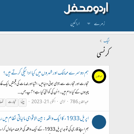
زمرے
اراکین
ٹیگ
کرنسی
ہم دوسرے ممالک اور شہروں میں کیا ادائیگی کرتے ہیں؟
تجارت اور تجارت سے جڑی ہوئی دنیا میں، اشیا اور خدمات کی قیمتیں ایک 
چیزوں کے کیا دام ہیں۔؟ اُن کی کوالٹی کیا ہے؟ آپ جس...
عبدالقدیر 786
لڑی
اکتوبر 21، 2023
بیچنا
تجارت
تصا
اپریل 1933ء کا ایک واقعہ: بین الاقوامی مالیاتی نظام میں روپے اور دولت کی قانونی چوری