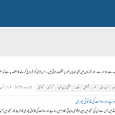
ملک سے دوسرے، اور شہروں میں بھی نمایاں طور پر مختلف ہوتی ہیں۔ اِس لڑی کو شروع کرنے کا مقصد یہ ہے کہ ہ
جوابات: 519
فورم:
گپ
ویر
خریداری
شہر
قیمتیں
ملک
مہنگی ترین اشیاء
کرنسی
کوالٹی