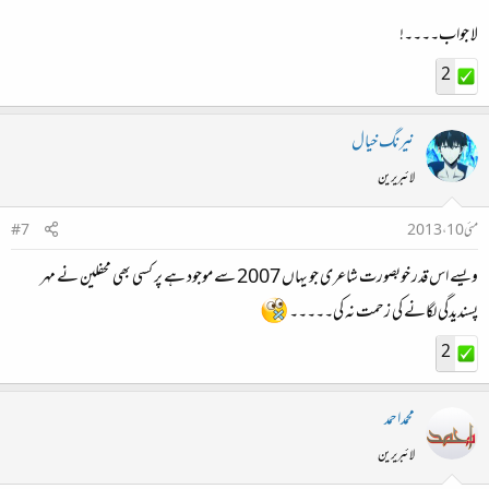
لا جواب۔۔۔۔!
2
نیرنگ خیال
لائبریرین
مئی 10، 2013
#7
ویسے اس قدر خوبصورت شاعری جو یہاں 2007 سے موجود ہے پر کسی بھی محفلین نے مہر
پسندیدگی لگانے کی زحمت نہ کی۔۔۔۔۔
2
محمداحمد
لائبریرین