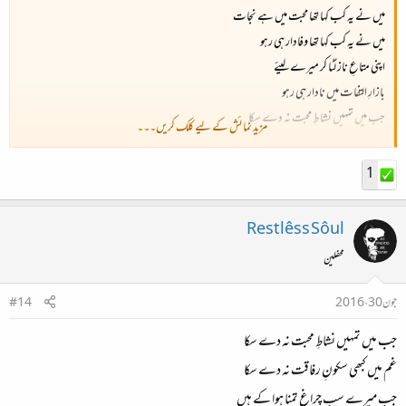
میں نے یہ کب کہا تھا محبت میں ہے نجات
میں نے یہ کب کہا تھا وفادار ہی رہو
اپنی متاعِ ناز لُٹا کر میرے لیئے
بازارِ التفات میں نادار ہی رہو
جب میں تمہیں نشاطِ محبت نہ دے سکا
مزید نمائش کے لیے کلک کریں۔۔۔
غم میں کبھی سکونِ رفاقت نہ دے سکا
جب میرے سب چراغِ تمنا ہوا کے ہیں
1
جب میرے سارے خواب کسی بے وفا کے ہیں
پھر مجھ کو چاہنے کا تمہیں کوئی حق نہیں
Restlêss Sôul
تنہا کراہنے کا تمہیں کوئی حق نہیں
محفلین
جون 30، 2016
#14
جب میں تمہیں نشاطِ محبت نہ دے سکا
غم میں کبھی سکونِ رفاقت نہ دے سکا
جب میرے سب چراغِ تمنا ہوا کے ہیں