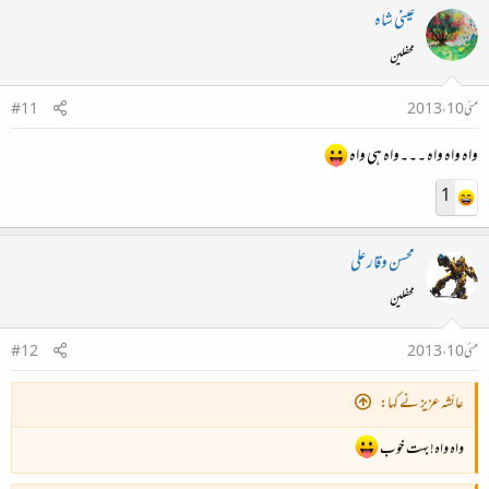
عینی شاہ
محفلین
مئی 10، 2013
#11
واہ واہ واہ ۔۔۔واہ ہی واہ
1
محسن وقار علی
محفلین
مئی 10، 2013
#12
عائشہ عزیز نے کہا:
واہ واہ! بہت خوب