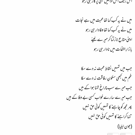
اس رنگ اس ادا میں بھی پُرکار ہی رہو
میں نے یہ کب کہا تھا محبت میں ہے نجات
میں نے یہ کب کہا تھا وفادار ہی رہو
اپنی متاعِ ناز لُٹا کر میرے لیئے
بازارِ التفات میں نادار ہی رہو
جب میں تمہیں نشاطِ محبت نہ دے سکا
غم میں کبھی سکونِ رفاقت نہ دے سکا
جب میرے سب چراغِ تمنا ہوا کے ہیں
جب میرے سارے خواب کسی بے وفا کے ہیں
پھر مجھ کو چاہنے کا تمہیں کوئی حق نہیں
تنہا کراہنے کا تمہیں کوئی حق نہیں
(جون ایلیا)