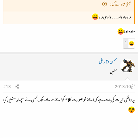
عینی شاہ نے کہا:
واہ واہ واہ ۔۔۔ واہ ہی واہ
واہ واہ!
1
محسن وقار علی
محفلین
مئی 10، 2013
#13
یہ واقعی حیرت کی بات ہے کہ اتنے خوبصورت کلام کو اتنے عرصے تک کسی نے "پسند" نہیں کیا