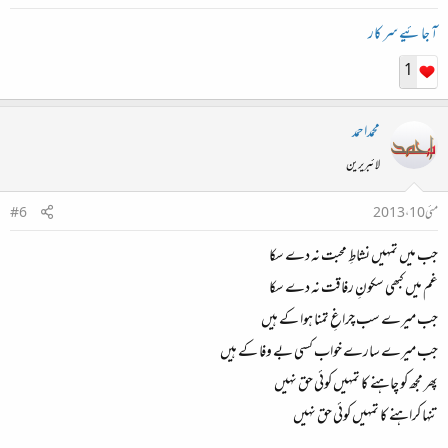
آ جائیے سر کار
1
محمداحمد
لائبریرین
مئی 10، 2013
#6
جب میں تمہیں نشاطِ محبت نہ دے سکا
غم میں کبھی سکونِ رفاقت نہ دے سکا
جب میرے سب چراغِ تمنا ہوا کے ہیں
جب میرے سارے خواب کسی بے وفا کے ہیں
پھر مجھ کو چاہنے کا تمہیں کوئی حق نہیں
تنہا کراہنے کا تمہیں کوئی حق نہیں