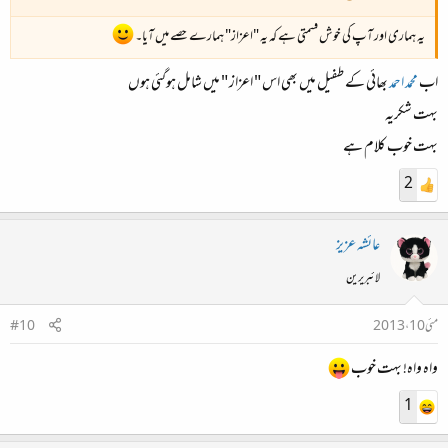
یہ ہماری اور آپ کی خوش قسمتی ہے کہ یہ "اعزاز" ہمارے حصے میں آیا۔
اب
محمد احمد
بھائی کے طفیل میں بھی اس " اعزاز " میں شامل ہوگئی ہوں
بہت شکریہ
بہت خوب کلام ہے
2
عائشہ عزیز
لائبریرین
مئی 10، 2013
#10
واہ واہ! بہت خوب
1