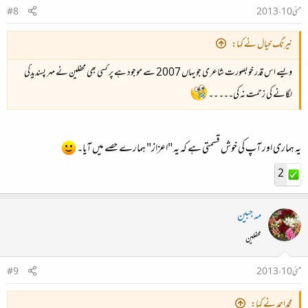
مئی 10، 2013
#8
نیرنگ خیال نے کہا:
ویسے اس قدر خوبصورت شاعری جو یہاں 2007 سے موجود ہے پر کسی بھی محفلین نے مہر پسندیدگی
لگانے کی زحمت نہ کی۔۔۔ ۔۔
یہ ہماری اور آپ کی خوش قسمتی ہے کہ یہ "اعزاز" ہمارے حصے میں آیا۔
2
مہ جبین
محفلین
مئی 10، 2013
#9
محمداحمد نے کہا: