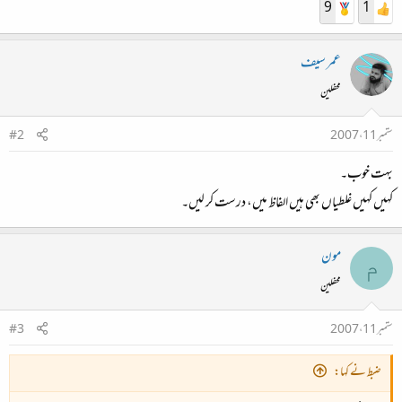
9
1
عمر سیف
محفلین
ستمبر 11، 2007
#2
بہت خوب۔
کہیں کہیں غلطیاں بھی ہیں الفاظ میں، درست کر لیں۔
مون
م
محفلین
ستمبر 11، 2007
#3
ضبط نے کہا: