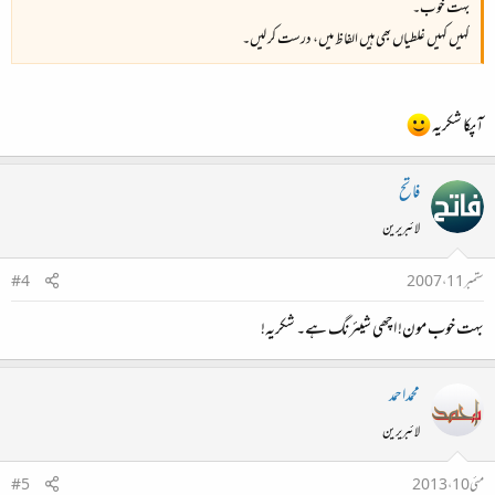
بہت خوب۔
کہیں کہیں غلطیاں بھی ہیں الفاظ میں، درست کر لیں۔
آپکا شکریہ
فاتح
لائبریرین
ستمبر 11، 2007
#4
بہت خوب مون! اچھی شیئرنگ ہے۔ شکریہ!
محمداحمد
لائبریرین
مئی 10، 2013
#5