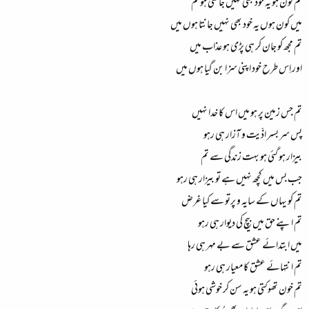
تم کون ہو یہ خود بھی نہیں جانتی ہو تم
میں کون ہوں یہ خود بھی نہیں جانتا ہوں میں
تم مجھ کو جان کر ہی پڑی ہو عذاب میں
اور اِس طرح خود اپنی سزا بن گیا ہوں میں
تم جس زمین پر ہو میں اس کا خدا نہیں
پس سر بسر اذّیت و آزار ہی رہو
بیزار ہو گئی ہو بہت زندگی سے تم
جب بس میں کچھ نہیں ہے تو بیزار ہی رہو
تم کو یہاں کے سایہ و پرتو سے کیا غرض
تم اپنے حق میں بیچ کی دیوار ہی رہو
میں ابتدائے عشق سے بے مہر ہی رہا
تم انتہائے عشق کا معیار ہی رہو
تم خون تھوکتی ہو یہ سن کر خوشی ہوئی