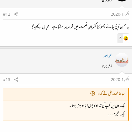
لائبریرین
اکتوبر 1، 2020
#12
جاسمن آپی چائے چھوڑنا کفران نعمت میں شمار ہر سکتا ہے۔ خیال رکھیے گا۔
3
محمداحمد
لائبریرین
اکتوبر 1، 2020
#13
سید عاطف علی نے کہا:
ایک دن میں کپ کی تعداد کا پول زیادہ بہتر ہوتا ۔
ایک تجویز ۔۔۔