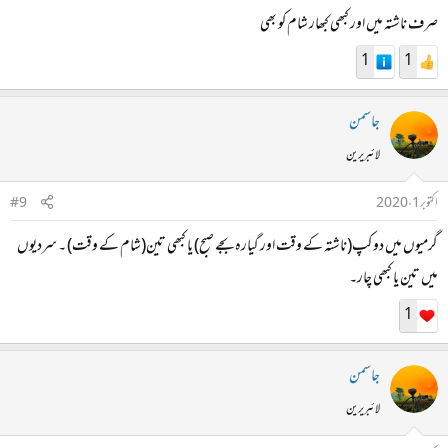
صرف ناشتہ میں اور کبھی کبھار شام کو بھی
1
1
جاسمن
لائبریرین
اکتوبر 1، 2020
#9
گرمیوں میں دو کپ(ناشتہ کے وقت اور گیارہ بجے صبح) یا کبھی تین(شام کے وقت) ۔ سردیوں
میں تین یا کبھی چار۔
1
جاسمن
لائبریرین