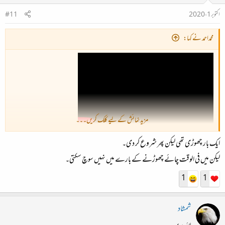
اکتوبر 1، 2020
#11
محمداحمد نے کہا:
مزید نمائش کے لیے کلک کریں۔۔۔
پھر کیا خیال ہے؟
ایک بار چھوڑی تھی لیکن پھر شروع کر دی۔
لیکن میں فی الوقت چائے چھوڑنے کے بارے میں نہیں سوچ سکتی۔
1
1
شمشاد