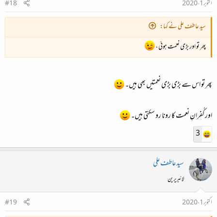
اکتوبر 1، 2020
#18
سید عاطف علی نے کہا:
پھر تو اور بڑی نعمت ہوئی ،
پھر تو اس سے بڑی بڑی نعمتیں بھی ہیں۔
اور کُفرانِ نعمت کا رونا رو سکتی ہیں۔
3
سید عاطف علی
لائبریرین
اکتوبر 1، 2020
#19