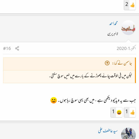
2
محمداحمد
لائبریرین
اکتوبر 1، 2020
#16
جاسمن نے کہا:
لیکن میں فی الوقت چائے چھوڑنے کے بارے میں نہیں سوچ سکتی۔
جب سے یہ ویڈیو دیکھی ہے ، میں بھی یہی سوچ رہا ہوں۔
1
1
سید عاطف علی