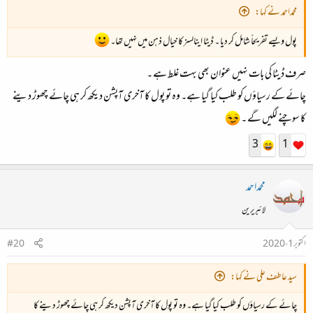
محمداحمد نے کہا:
پول ویسے تفریحاً شامل کر دیا ۔ ڈیٹا اینالسز کا خیال ذہن میں نہیں تھا۔
صرف ڈیٹا کی بات نہیں عنوان بھی بہت غلط ہے ۔
چائے کے رسیاؤں کو طلب کیا گیا ہے۔ وہ تو پول کا آخری آپشن دیکھ کر ہی چائے چھوڑ دینے
کا سوچنے لگیں گے ۔
3
1
محمداحمد
لائبریرین
اکتوبر 1، 2020
#20
سید عاطف علی نے کہا:
چائے کے رسیاؤں کو طلب کیا گیا ہے۔ وہ تو پول کا آخری آپشن دیکھ کر ہی چائے چھوڑ دینے کا