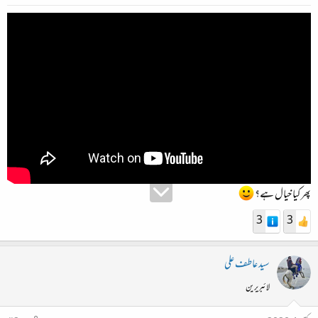
پھر کیا خیال ہے؟
3
3
سید عاطف علی
لائبریرین