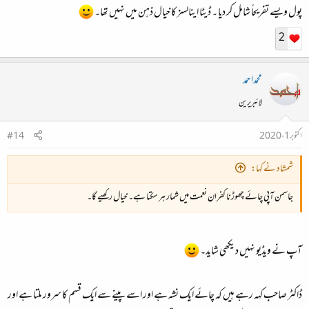
پول ویسے تفریحاً شامل کر دیا ۔ ڈیٹا اینالسز کا خیال ذہن میں نہیں تھا۔
2
محمداحمد
لائبریرین
اکتوبر 1، 2020
#14
شمشاد نے کہا:
جاسمن آپی چائے چھوڑنا کفران نعمت میں شمار ہر سکتا ہے۔ خیال رکھیے گا۔
آپ نے ویڈیو نہیں دیکھی شاید۔
ڈاکٹر صاحب کہہ رہے ہیں کہ چائے ایک نشہ ہے اور اسے پینے سے ایک قسم کا سرور ملتا ہے اور