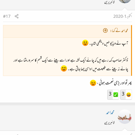
لائبریرین
اکتوبر 1، 2020
#17
محمداحمد نے کہا:
آپ نے ویڈیو نہیں دیکھی شاید۔
ڈاکٹر صاحب کہہ رہے ہیں کہ چائے ایک نشہ ہے اور اسے پینے سے ایک قسم کا سرور ملتا ہے اور
چائے نہ پینے سے طبیعت میں اداسی چھا جاتی ہے۔
پھر تو اور بڑی نعمت ہوئی ،
3
3
محمداحمد
لائبریرین