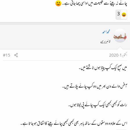
چائے نہ پینے سے طبیعت میں اداسی چھا جاتی ہے۔
3
محمداحمد
لائبریرین
اکتوبر 1، 2020
#15
میں صبح ایک کپ پیتا ہوں ناشتے میں۔
آفس والے دن بھر میں دو کپ چائے پلاتے ہیں۔
رات کو کبھی کبھی ایک کپ چائے پی لیتا ہوں۔
اس کے علاوہ دوستوں کے ساتھ باہر بھی کبھی کبھی چائے پینے کا اتفاق ہو جاتا ہے۔