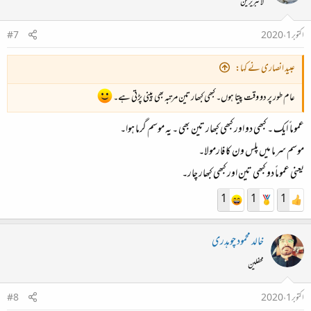
لائبریرین
اکتوبر 1، 2020
#7
عبید انصاری نے کہا:
عام طور پر دو وقت پیتا ہوں۔ کبھی کبھار تین مرتبہ بھی پینی پڑتی ہے۔
عموما ً ایک ۔ کبھی دو اور کبھی کبھار تین بھی ۔ یہ موسم گرما ہوا۔
موسم سرما میں پلس ون کا فارمولا۔
یعنی عموماً دو کبھی تین اور کبھی کبھار چار۔
1
1
1
خالد محمود چوہدری
محفلین
اکتوبر 1، 2020
#8