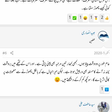
جس طرح انسان اشرف المخلوقات ہے اسی طرح چائے اشرف المشروبات ہے۔ اب بھلا اسے
کوئی کیسے چھوڑ سکتا ہے۔
1
1
1
2
عبید انصاری
محفلین
اکتوبر 1، 2020
#6
عام طور پر دو وقت پیتا ہوں۔ کبھی کبھار تین مرتبہ بھی پینی پڑتی ہے۔ اور اس کے نتیجے میں بروقت
نیند نہ آنے کا مسئلہ بھی درپیش ہوتا ہے۔ لیکن میرا خیال ہے کہ بالکل چھوڑنے سے معمولات پر
کافی اثر پڑے گا، سو کچھ کم کرکے دیکھتے ہیں۔
1
سید عاطف علی