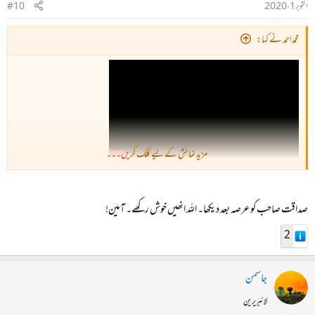
اکتوبر 1، 2020
#10
محمداحمد نے کہا:
مزید نمائش کے لیے کلک کریں۔۔۔
پھر کیا خیال ہے؟
صداقت صاحب کو عرصہ بعد دیکھا۔ اللہ انھیں خوش رکھے۔ آمین!
2
جاسمن
لائبریرین