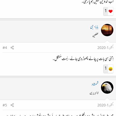
اب تدوین نہیں ہو پا رہی۔
1
بابا-جی
محفلین
اکتوبر 1، 2020
#4
اِتنی سی بات پر چائے چھوڑ دِی جائے، بُہت مُشکل۔
1
شمشاد
لائبریرین
اکتوبر 1، 2020
#5