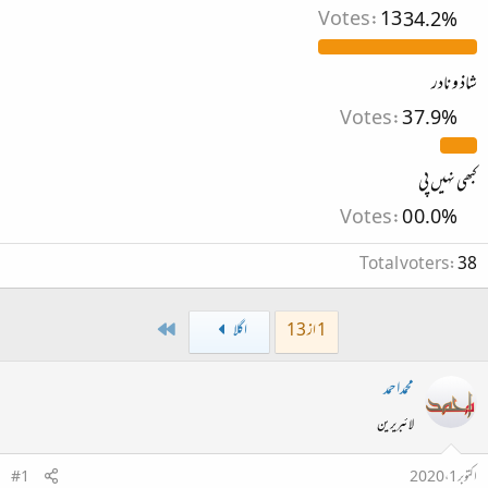
Votes:
13
34.2%
شاذ و نادر
Votes:
3
7.9%
کبھی نہیں پی
Votes:
0
0.0%
Total voters
38
Last
1 از 13
اگلا
محمداحمد
لائبریرین
اکتوبر 1، 2020
#1