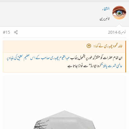
الشفاء
لائبریرین
نومبر 6، 2014
#15
خالد محمود چوہدری نے کہا:
ان تمام حضرات کو مشترکہ طور پر بشمول جناب
عبدالقیوم چوہدری صاحب کے اس عظیم تحقیق کی بنیاد پر
عالمی شہرت یافتہ
"
کرو ایوارڈ"
سے نوازا جاتا ہے