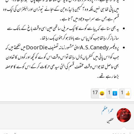
یہ کوا کوا کیا ہے،،، پروفیسر ڈکوٹا اولبس کا یہ بھی کہنا تھا کہ کوا جسے پانی سمجھ رہا تھا وہ اصل
میں پانی تھا ہی نہیں بلکہ وہ آکسیجن ہائیڈروجن کے بجائے نیوٹران اور الیکٹران کی ایک وہ
قسم ہے جس سے سراب وجود میں آتا ہے۔
یہ بھی سنا ہے کہ پیاسے کوے کا ایک مریل ساتھی عین اسی وقت باغ کے مالک سے
ساز باز کر رہا تھا جب کوا پیاس سے باؤلا ہو کر جنون بک رہا تھا۔
پروفیسر A. S. Canedy اپنی مشہور زمانہ تصنیف Do or Die میں لکھتے ہیں کہ
جب کوا اس پانی میں کنکریاں ڈال رہا تھا تو اس وقت اس کوے کو کچھ اور کووں کا تعاون
بھی حاصل تھا جو اس وقت مختلف قسم کی الٹی سیدھی حرکات کر کے اس کوے کا حوصلہ
بڑھا رہے تھے۔
17
1
1
عمراعظم
محفلین