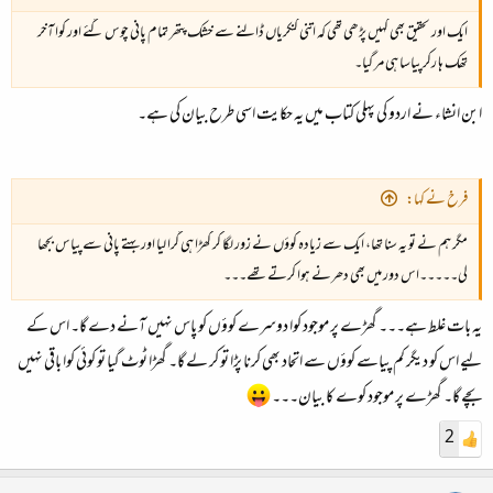
ایک اور تحقیق بھی کہیں پڑھی تھی کہ اتنی کنکریاں ڈالنے سے خشک پتھر تمام پانی چوس گئے اور کوا آخر
تھک ہا رکر پیاسا ہی مر گیا۔
ابن انشاء نے اردو کی پہلی کتاب میں یہ حکایت اسی طرح بیان کی ہے۔
فرخ نے کہا:
مگر ہم نے تو یہ سنا تھا، ایک سے زیادہ کوؤں نے زور لگا کر گھڑا ہی گرا لیا اور بہتے پانی سے پیاس بجھا
لی۔۔۔۔۔اس دور میں بھی دھرنے ہوا کرتے تھے۔۔۔
یہ بات غلط ہے۔۔۔ گھڑے پر موجود کوا دوسرے کوؤں کو پاس نہیں آنے دے گا۔ اس کے
لیے اس کو دیگر کم پیاسے کوؤں سے اتحاد بھی کرنا پڑا تو کر لے گا۔ گھڑا ٹوٹ گیا تو کوئی کوا باقی نہیں
بچے گا۔ گھڑے پر موجود کوے کا بیان۔۔۔
2