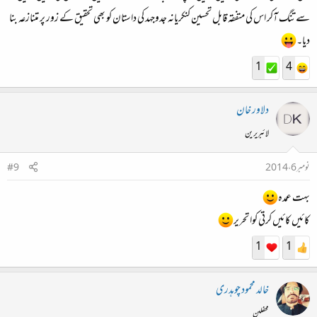
سے تنگ آکر اس کی متفقہ قابل تحسین کنکریانہ جدوجہد کی داستان کو بھی تحقیق کے زور پر متنازعہ بنا
دیا۔
1
4
دلاور خان
لائبریرین
نومبر 6، 2014
#9
بہت عمدہ
کائیں کائیں کرتی کوا تحریر
1
1
خالد محمود چوہدری
محفلین