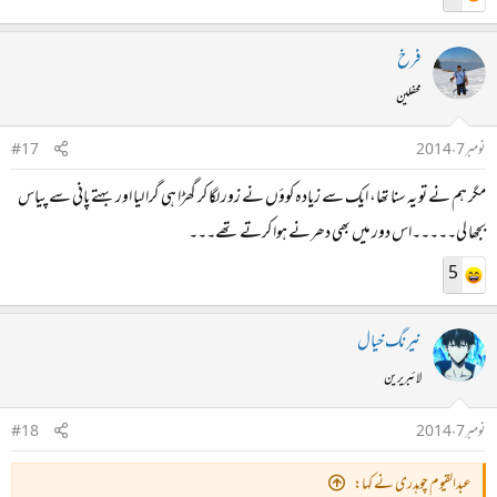
فرخ
محفلین
خالد محمود چوہدری صاحب نے عبدالقیوم چوہدری صاحب کو ایوارڈ سے نوازا۔۔۔
نومبر 7، 2014
#17
سرگوشی
مگر ہم نے تو یہ سنا تھا، ایک سے زیادہ کوؤں نے زور لگا کر گھڑا ہی گرا لیا اور بہتے پانی سے پیاس
بجھا لی۔۔۔۔۔اس دور میں بھی دھرنے ہوا کرتے تھے۔۔۔
5
نیرنگ خیال
لائبریرین
نومبر 7، 2014
#18
عبدالقیوم چوہدری نے کہا: