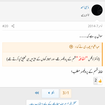
ماہی احمد
لائبریرین
نومبر 7، 2014
#20
سوال یہ ہے کہ۔۔۔۔
عبدالقیوم چوہدری نے کہا:
"لفافہ"
(ڈاکٹر ڈگلس
قسم کے پروفیسر تھے- اور ہمیشہ کوؤں کے حق میں ہی تحقیق کیا کرتے تھے)
لفافہ قسم کے پروفیسر مطلب؟
2
Last
1 از 3
اگلا
محفل فورم صرف مطالعے کے لیے دستیاب ہے۔