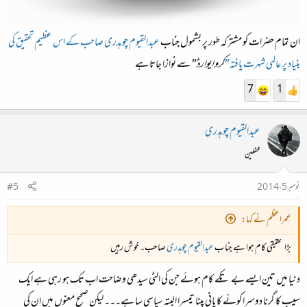
ان تمام حضرات کو مشترکہ طور پر بشمول جناب
عبدالقیوم چوہدری صاحب کے اس عظیم تحقیق کی
بنیاد پر عالمی شہرت یافتہ
"
کرو ایوارڈ"
سے نوازا جاتا ہے
7
1
عبدالقیوم چوہدری
محفلین
نومبر 5، 2014
#5
عمراعظم نے کہا:
بڑا تحقیقی کام ہوا ہے جناب
عبدالقیوم چوہدری
صاحب۔ خوش رہیں
دنیا میں تین ایسے بے تکے کام ہوئے جن کی الٹی سیدھی وضاحت اب تک ہو رہی ہے ایک
سیب کا گرنا دوسرا کوئے کا پانی پینا تیسرا البتہ سیاسی سا ہے۔۔۔ لیکن صحیح معنوں میں ان کی