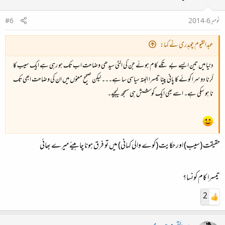
نومبر 6، 2014
#6
ان تمام حضرات کو مشترکہ طور پر بشمول جناب
عبدالقیوم چوہدری صاحب کے اس عظیم تحقیق کی بنیاد پر
عبدالقیوم چوہدری نے کہا:
عالمی شہرت یافتہ
"
کرو ایوارڈ"
سے نوازا جاتا ہے
دنیا میں تین ایسے بے تکے کام ہوئے جن کی الٹی سیدھی وضاحت اب تک ہو رہی ہے ایک سیب کا
گرنا دوسرا کوئے کا پانی پینا تیسرا البتہ سیاسی سا ہے۔۔۔ لیکن صحیح معنوں میں ان کی وضاحت ابھی تک
نا ہو سکی ہے۔ اسے بھی ایک کوشش ہی سمجھ لیجیے۔
حقیقت (سیب) اور حکایت (کوے والی کہانی) میں تو فرق ہونا چاہیئے میرے بھائی
تیسرا کام کونسا؟
2