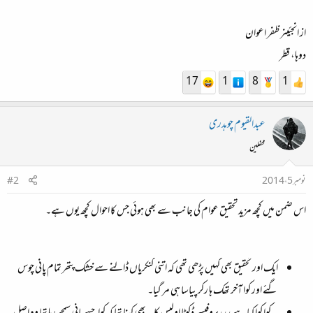
از انجئینر ظفر اعوان
دوہا، قطر
17
1
8
1
عبدالقیوم چوہدری
محفلین
نومبر 5، 2014
#2
اس ضمن میں کچھ مزید تحقیق عوام کی جانب سے بھی ہوئی جس کا احوال کچھ یوں ہے۔
ایک اور تحقیق بھی کہیں پڑھی تھی کہ اتنی کنکریاں ڈالنے سے خشک پتھر تمام پانی چوس
گئے اور کوا آخر تھک ہا رکر پیاسا ہی مر گیا۔