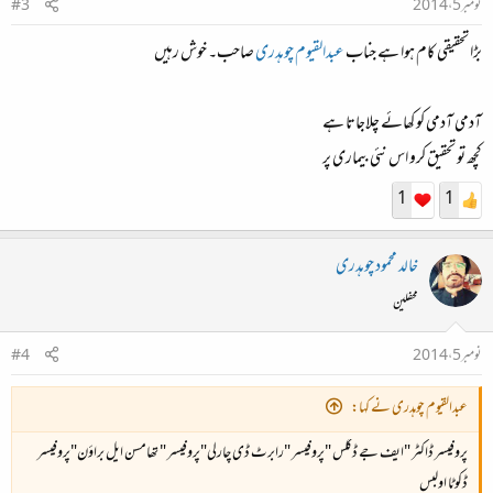
نومبر 5، 2014
#3
بڑا تحقیقی کام ہوا ہے جناب
عبدالقیوم چوہدری
صاحب۔ خوش رہیں
آدمی آدمی کو کھائے چلاجاتا ہے
کچھ تو تحقیق کرو اس نئی بیماری پر
1
1
خالد محمود چوہدری
محفلین
نومبر 5، 2014
#4
عبدالقیوم چوہدری نے کہا:
پروفیسر ڈاکٹر "ایف جے ڈگلس "پروفیسر "رابرٹ ڈی چارلی"پروفیسر " تھامسن ایل براؤن"پروفیسر
ڈکوٹا اولبس