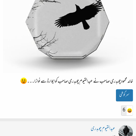
خالد محمود چوہدری صاحب نے عبدالقیوم چوہدری صاحب کو ایوارڈ سے نوازا۔۔۔
سرگوشی
6
عبدالقیوم چوہدری