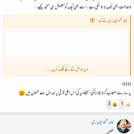
وضاحت ابھی تک نا ہو سکی ہے۔ اسے بھی ایک کوشش ہی سمجھ لیجیے۔
خالد محمود چوہدری نے کہا:
مزید نمائش کے لیے کلک کریں۔۔۔
ہا ہا ہا ہا ہا
یہ سارے اصحاب کرو ایوارڈ کی انتظامیہ کی اس اعلیٰ ظرفی پر تہہ دل سے ممنون ہیں
3
1
خالد محمود چوہدری
محفلین