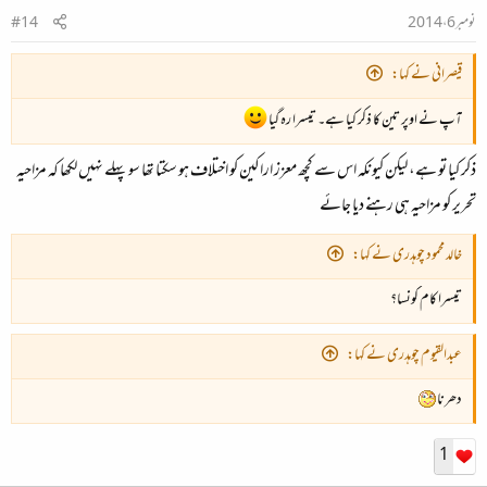
نومبر 6، 2014
#14
قیصرانی نے کہا:
آپ نے اوپر تین کا ذکر کیا ہے۔ تیسرا رہ گیا
ذکر کیا تو ہے، لیکن کیونکہ اس سے کچھ معزز اراکین کو اختلاف ہو سکتا تھا سو پہلے نہیں لکھا کہ مزاحیہ
تحریر کو مزاحیہ ہی رہنے دیا جائے
خالد محمود چوہدری نے کہا:
تیسرا کام کونسا؟
عبدالقیوم چوہدری نے کہا:
دھرنا
1