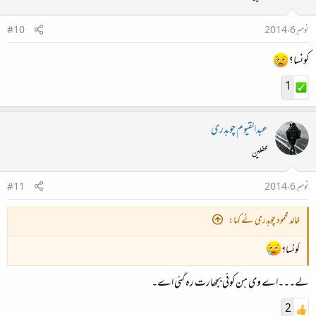
نومبر 6، 2014
#10
کونسا؟
1
عبدالقیوم چوہدری
محفلین
نومبر 6، 2014
#11
خالد محمود چوہدری نے کہا:
کونسا؟
لے۔۔۔اے وی ہن کوئی بجھارت رہ گئی اے۔
2