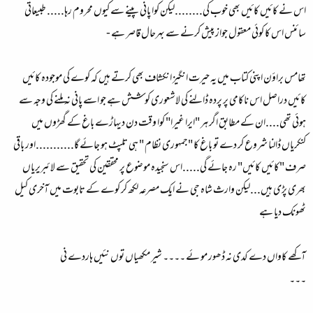
اس نے کائیں کائیں بھی خوب کی........لیکن کوا پانی پینے سے کیوں محروم رہا..... طبیعاتی
سائنس اس کا کوئی معقول جواز پیش کرنے سے بہرحال قاصر ہے -
تھامس براؤن اپنی کتاب میں یہ حیرت انگیز انکشاف بھی کرتے ہیں کہ کوے کی موجودہ کائیں
کائیں دراصل اس ناکامی پر پردہ ڈالنے کی لاشعوری کوشش ہے جو اسے پانی نہ ملنے کی وجہ سے
ہوئی تھی....ان کے مطابق اگر ہر "ایرا غیرا" کوا وقت دن دیہاڑے باغ کے گھڑوں میں
کنکریاں ڈالنا شروع کر دے تو باغ کا "جمہوری نظام " ہی تلپٹ ہو جائے گا...........اور باقی
صرف "کائیں کائیں" رہ جائے گی.....اس سنجیدہ موضوع پر محققین کی تحقیق سے لائبریریاں
بھری پڑی ہیں...لیکن وارث شاہ جی نے ایک مصرعہ لکھ کر کوے کے تابوت میں آخری کیل
ٹھونک دیا ہے
آکھے کاواں دے کدی نہ ڈھور مو ئے ۔۔۔۔ شیر مکھیاں توں نئیں ہاردے نی
۔۔۔