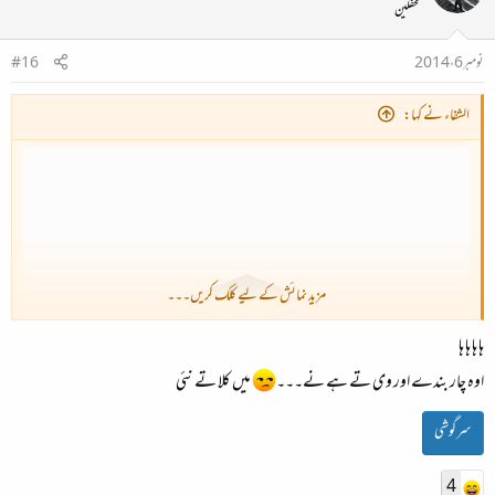
محفلین
نومبر 6، 2014
#16
الشفاء نے کہا:
مزید نمائش کے لیے کلک کریں۔۔۔
ہا ہا ہا ہا
اوہ چار بندے اور وی تے ہے نے۔۔۔
میں کلا تے نئی
سرگوشی
4