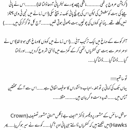
(کرپشن عروج پر تھی......... ماشکی پیسے پورے لیکر پانی آدھا ڈالتا تھا)........اس نے پانی
پینے کی بہت کوشش کی لیکن اس کی چونچ پانی تک نہ پہنچ سکی (اس زمانے میں نجی ٹی وی چینلز
نہیں کھلے تھے..چنانچہ کوؤں کی چونچیں بہت چھوٹی ہوتی تھیں......آج کل تو گز گز کی ہیں......)
آخر کوے کے دماغ میں ایک ترکیب آئی...(اس زمانے میں کوؤں کا دماغ بھی ہوتا تھا)اس نے
ادھر ادھر سے بہت سی کنکریاں اکٹھی کر کے گھڑے میں ڈالنی شروع کردیں...اور ڈالتا
گیا....ڈالتا گیا....ڈالتا گیا....
تو ساتھیو!!!!!
یہاں تک کی کہانی پر تو جملہء احباب دانشوراں کا سوفیصد اتفاق ہے.....اس سے آگے محققین
آپس میں.....شدید دست و گریبان ہیں....... مثلا.....
سوشل سائنس کے مشہور پروفیسر ڈاکٹر "ایف جے ڈگلس " اپنی مشہور تصنیف (Crow n
Hawks) میں لکھتے ہیں کہ کنکریاں ڈالتے ہی پانی اوپر آگیا.....کوے نے سیر ہوکر پیا....پھر