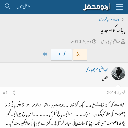
داخل ہوں
پسندیدہ مزاحیہ تحریریں
پیاسا کوا - جدید
ص
ت
عبدالقیوم چوہدری
نومبر 5، 2014
ا
ا
Last
1 از 3
اگلا
ح
ر
ب
ی
عبدالقیوم چوہدری
ل
خ
محفلین
ڑ
ا
ی
ب
نومبر 5، 2014
#1
ت
افواہ ہے کہ کسی زمانے میں....ایک کوا تھا.....جو بہت پیاسا تھا- وہ ادھر ادھر اڑا لیکن پانی نہ ملا
د
ا
(حکومت کی نالائقی کی وجہ سے).......اسے ایک باغ نظر آیا ...........اس باغ میں ایک گھڑا
ء
پڑا تھا (حکومت آج تک پینے کا صاف پانی مہیا نہ کر سکی)...گھڑے میں پانی تھا لیکن بہت کم....