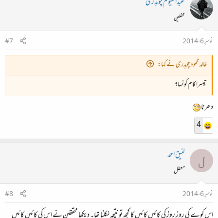
عبدالقیوم چوہدری
محفلین
نومبر 6، 2014
#7
خالد محمود چوہدری نے کہا:
تیسرا کام کونسا؟
دھرنا
4
لئیق احمد
ل
معطل
نومبر 6، 2014
#8
اس کوے کی روز روز کی کائیں کائیں کا کچھ تو نتیجہ نکلنا تھا۔ دیکھا محققین نے اس کی کائیں کائیں