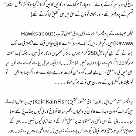
باغ کی مزید سیر کرتے ہوئے...دوچار آم کھائے اور کائیں کائیں کرتا اڑ گیا- (ڈاکٹر ڈگلس "لفافہ"
قسم کے پروفیسر تھے- اور ہمیشہ کوؤں کے حق میں ہی تحقیق کیا کرتے تھے)
لیکن طبیعات کے پروفیسر "رابرٹ ڈی چارلی" اپنی کتاب ( Hawks about
Kawwa ) میں رقم طراز ہیں کہ ایک اوسط گھڑے کا پانی پچاس فیصد سے پچھتر فی صد تک
بڑھانے کے لیے کم وبیش 250 گرام نارمل سائز کی کنکریاں درکار ہوتی ہیں...جبکہ ایک صحت
مند کوا 100 گرام سے زیادہ وزن نہیں اٹھا سکتا.....اور ایک مریل پیاسے کوے سے تو یہ امید
بھی نہیں کی جاسکتی - اس لیے قصہ مذکورہ من گھڑت اور بے بنیاد ہے- اور اگرایسا ہوا بھی.... تو
کوا یقینا کارِ کنکریاں کے دوران ہی فوت ہو گیا ہوگا........
پروفیسر " تھامسن ایل براؤن" اپنی مشہور تحقیق (Kain Kain Fish) میں یہ سوال اٹھاتے
ہیں کہ جب کوا دن دیہاڑے قانون کی دھجیاں بکھیر رہا تھا تو باغ کا مالی کیوں بھنگ پی کے سویا
رہا....... مالی نے اس دخل در معقولات پر "ہش" کر کے اسے اڑایا کیوں نہیں.....ان کے
مطابق اگرچہ تاریخی وجغرافیائی ثبوت اس بات کے شاہد ہیں کہ کوا واقعی بہت پیاسا تھا....اور