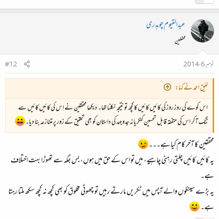
عبدالقیوم چوہدری
محفلین
نومبر 6، 2014
#12
لئیق احمد نے کہا:
اس کوے کی روز روز کی کائیں کائیں کا کچھ تو نتیجہ نکلنا تھا۔ دیکھا محققین نے اس کی کائیں کائیں سے
تنگ آکر اس کی متفقہ قابل تحسین کنکریانہ جدوجہد کی داستان کو بھی تحقیق کے زور پر متنازعہ بنا دیا۔
محققین کا آخر کام کیا ہے۔۔۔
یہ کائیں کائیں چلتی رہنی چاہیے، میں تو اس کے حق میں ہوں، بس جگہ سے تھوڑا بہت اختلاف
ہے۔
یہ بڑے سینگوں والے آپس میں ٹکریں مارتے رہیں تو چھوٹی مخلوق کو بھی کچھ نہ کچھ سکھ ملتا رہتا
ہے۔