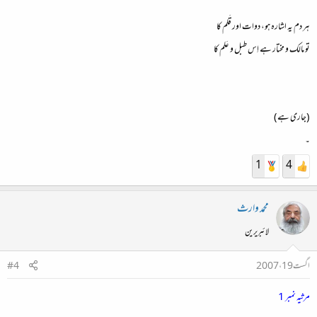
ہر دم یہ اشارہ ہو، دوات اور قَلم کا
تو مالک و مختار ہے اِس طبل و عَلم کا
(جاری ہے)
۔
1
4
محمد وارث
لائبریرین
اگست 19، 2007
#4
مرثیہ نمبر 1