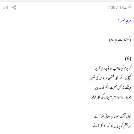
اگست 18، 2007
#3
مرثیہ نمبر 1
(گزشتہ سے پیوستہ)
(6)
گر بزم کی جانب ہو توّجہ دمِ تحریر
کھنچ جائے ابھی گلشنِ فردوس کی تصویر
دیکھے نہ کبھی صحبتِ انجم فلکِ پیر
ہو جائے ہوا بزمِ سلیماں کی بھی توقیر
یوں تختِ حسینانِ معانی اُتر آئے
ہر چشم کو پریوں کا اکھاڑا نظر آئے