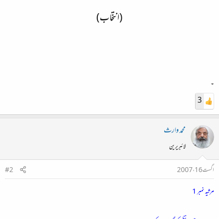
(انتخاب)
۔
3
محمد وارث
لائبریرین
اگست 16، 2007
#2
مرثیہ نمبر 1