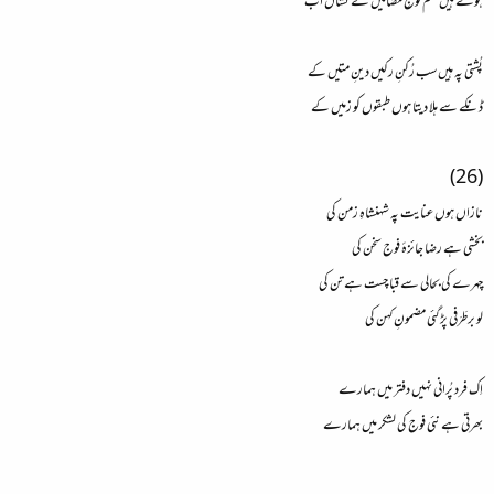
ہوتے ہیں علم فوجِ مضامیں کے نشاں اب
پُشتی پہ ہیں سب رُکنِ رکیں دینِ متیں کے
ڈنکے سے ہلا دیتا ہوں طبقوں کو زمیں کے
(26)
نازاں ہوں عنایت پہ شہنشاہِ زمن کی
بخشی ہے رضا جائزۂ فوج سخن کی
چہرے کی بحالی سے قبا چست ہے تن کی
لو برطَرَفی پڑ گئی مضمونِ کہن کی
اِک فرد پُرانی نہیں دفتر میں ہمارے
بھرتی ہے نئی فوج کی لشکر میں ہمارے