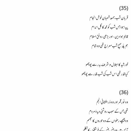
(35)
قربان شبِ جمعۂ شعبانِ خوش انجام
پیدا ہوا جس شب کو محمد کا گل اندام
قایم ہوا دین، اور بڑھی رونقِ اسلام
ہم پلّۂ صبحِ شبِ معراج تھی وہ شام
خورشید کا اجلال و شرف بدر سے پوچھو
کیا قدر تھی اس شب کی شبِ قدر سے پوچھو
(36)
وہ نورِ قمر اور وہ دُر افشانیِ انجم
تھی جس کے سبب روشنیِ دیدۂ مردم
وہ چہچہے رضواں کے وہ حوروں کا تبسّم
آپس میں وہ ہنس ہنس کے فرشتوں کا تکلّم