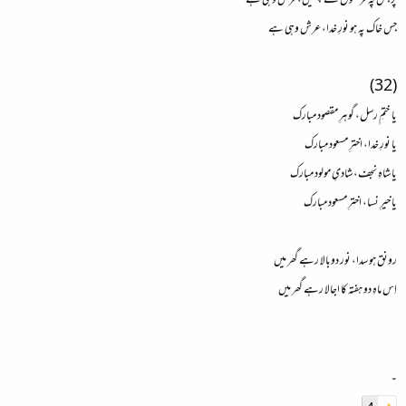
پَر جس پہ فرشتوں کے بچھیں، فرش وہی ہے
جس خاک پہ ہو نورِ خدا، عرش وہی ہے
(32)
یا ختمِ رسل، گوہرِ مقصود مبارک
یا نورِ خدا، اخترِ مسعود مبارک
یا شاہِ نجف، شادیِ مولود مبارک
یا خیرِ نسا، اخترِ مسعود مبارک
رونق ہو سدا، نور دوبالا رہے گھر میں
اِس ماہِ دو ہفتہ کا اجالا رہے گھر میں
۔