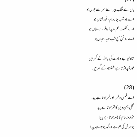
(27)
ہاں اے فلکِ پیر، نئے سر سے جواں ہو
اے ماہِ شبِ چار دہم، نور فشاں ہو
اے ظلمتِ غم، دیدۂ عالم سے نہاں ہو
اے روشنیِ صبحِ شبِ عید، عیاں ہو
شادی ہے ولادت کی یداللہ کے گھر میں
خورشید اترتا ہے شہنشاہ کے گھر میں
( 28 )
اے شمس و قمر، اور قمر ہوتا ہے پیدا
نخلِ چمنِ دیں کا ثمر ہوتا ہے پیدا
مخدومۂ عالم کا پسر ہوتا ہے پیدا
جو عرش کی ضَو ہے وہ گہر ہوتا ہے پیدا