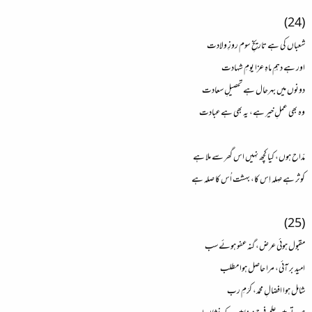
(24)
شعباں کی ہے تاریخِ سوم روزِ ولادت
اور ہے دہمِ ماہِ عزا یومِ شہادت
دونوں میں بہرحال ہے تحصیلِ سعادت
وہ بھی عملِ خیر ہے، یہ بھی ہے عبادت
مدّاح ہوں، کیا کچھ نہیں اس گھر سے ملا ہے
کوثر ہے صِلہ اِس کا، بہشت اُس کا صلہ ہے
(25)
مقبول ہوئی عرض، گنہ عفو ہوئے سب
امید بر آئی، مرا حاصل ہوا مطلب
شامل ہوا افضالِ محمّد، کرَمِ رب