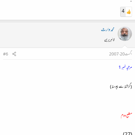
۔
4
محمد وارث
لائبریرین
اگست 20، 2007
#6
مرثیہ نمبر 1
(گزشتہ سے پیوستہ)
مطلعِ دوم