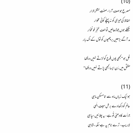
(10)
مصرع ہو صف آرا، صفتِ لشکرِ جرّار
الفاظ کی تیزی کو نہ پہنچے کوئی تلوار
نقطے ہوں جو ڈھالیں تو الف خنجرِ خونخوار
مد آگے بڑھیں برچھیوں کو تول کے اک بار
غُل ہو "کبھی یوں فوج کو لڑتے نہیں دیکھا
مقتل میں رَن ایسا کبھی پڑتے نہیں دیکھا"
(11)
ہو ایک زباں ماہ سے تا مسکنِ ماہی
عالم کو دکھا دے برشِ سیفِ الٰہی
جرأت کا دھنی تُو ہے، یہ چلائیں سپاہی
لاریب، ترے نام پہ ہے سِکّہء شاہی