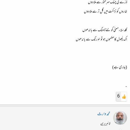
ذرّے کی چمک مہرِ منوّر سے ملا دوں
خاروں کو نزاکت میں گلِ تر سے ملا دوں
گلدستہء معنی کو نئے ڈھنگ سے باندھوں
اِک پُھول کا مضموں ہو تو سَو رنگ سے باندھوں
(جاری ہے)
۔
6
محمد وارث
لائبریرین