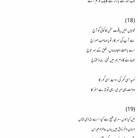
جب اُٹھ گئے بازار سے گاہک تو ہم آئے
( 18 )
خواہاں نہیں یاقوتِ سخن کا کوئی گو آج
ہے آپ کی سرکار تو یا صاحبِ معراج
اے باعثِ ایجادِ جہاں، خلق کے سرتاج
ہوجائے گا دم بھر میں غنی، بندۂ محتاج
اُمید اسی گھر کی، وسیلہ اسی گھر کا
دولت یہی میری، یہی توشہ ہے سفر کا
(19)
میں کیا ہوں، مری طبع ہے کیا، اے شہِ ذی شاں
حسّان و فَرَزدَق ہیں یہاں عاجز و حیراں