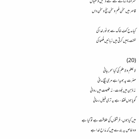
شرمندہ زمانے سے گئے دعبل و سحباں
قاصر ہیں سخن فہم و سخن سنج و سخن داں
کیا مدح کفِ خاک سے ہو نورِ خدا کی
لکنت یہیں کرتی ہیں زبانیں فُصَحا کی
(20)
لا یعلم و لا علم کی کیا سحر بیانی
حضرت پہ ہویدا ہے مری ہیچ مدانی
نہ ذہن میں جُودت، نہ طبیعت میں روانی
گویا ہوں فقط، ہے یہ تری فیض رسانی
میں کیا ہوں، فرشتوں کی طلاقت ہے تو کیا ہے
وہ خاص یہ بندے ہیں کہ مدّاح خدا ہے