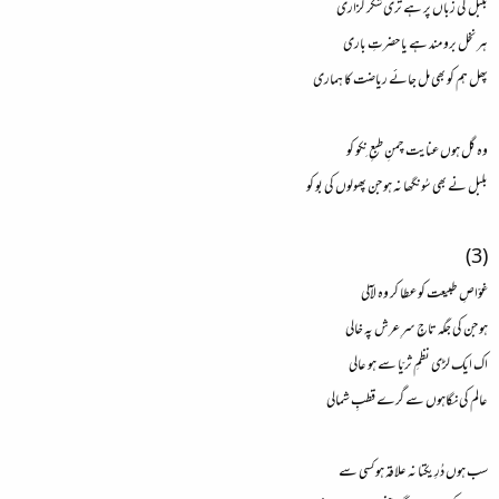
بلبل کی زباں پر ہے تری شکر گزاری
ہر نخل برو مند ہے یا حضرتِ باری
پھل ہم کو بھی مل جائے ریاضت کا ہماری
وہ گل ہوں عنایت چمنِ طبعِ نِکو کو
بلبل نے بھی سُونگھا نہ ہو جن پھولوں کی بو کو
(3)
غوّاصِ طبیعت کو عطا کر وہ لآلی
ہو جن کی جگہ تاجِ سرِ عرش پہ خالی
اک ایک لڑی نظمِ ثریّا سے ہو عالی
عالم کی نگاہوں سے گرے قطبِ شمالی
سب ہوں دُرِ یکتا نہ علاقہ ہو کسی سے