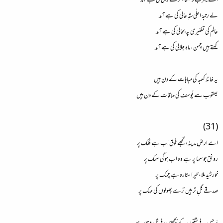
اے یثرب و بطحا، ترے والی کی ہے آمد
لے رتبۂ اعلٰی شہِ عالی کی ہے آمد
عالم کی تغئیری پہ بحالی کی ہے آمد
کہتے ہیں چمن، ماہِ جلالی کی ہے آمد
یہ خانۂ کعبہ کی مباہات کے دن ہیں
یعقوب سے یُوسف کی ملاقات کے دن ہیں
(31)
اے ارضِ مدینہ، تجھے فوق اب ہے فلک پر
رونق جو سما پر ہے وہ اب ہوگی سمک پر
خورشید ملا، تیرا ستارہ ہے چمک پر
صدقے گلِ تر ہیں ترے پھولوں کی مہک پر