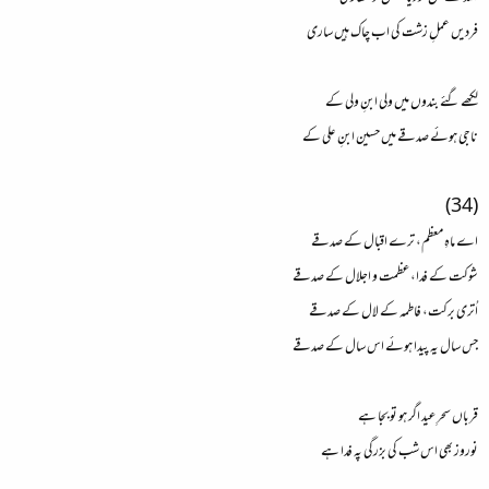
فردیں عملِ زشت کی اب چاک ہیں ساری
لکھے گئے بندوں میں ولی ابنِ ولی کے
ناجی ہوئے صدقے میں حسین ابنِ علی کے
(34)
اے ماہِ معظم، ترے اقبال کے صدقے
شوکت کے فدا، عظمت و اجلال کے صدقے
اُتری برکت، فاطمہ کے لال کے صدقے
جس سال یہ پیدا ہوئے اس سال کے صدقے
قرباں سحرِ عید اگر ہو تو بجا ہے
نوروز بھی اس شب کی بزرگی پہ فدا ہے