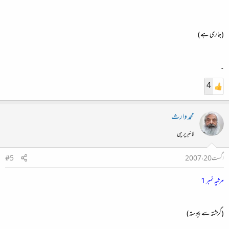
(جاری ہے)
۔
4
محمد وارث
لائبریرین
اگست 20، 2007
#5
مرثیہ نمبر 1
(گزشتہ سے پیوستہ)