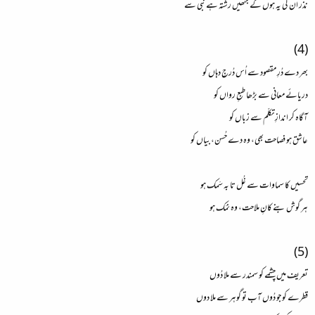
نذر ان کی یہ ہوں گے جنھیں رشتہ ہے نبی سے
(4)
بھر دے دُرِ مقصود سے اُس دُرجِ دہاں کو
دریائے معانی سے بڑھا طبعِ رواں کو
آگاہ کر اندازِ تکلّم سے زباں کو
عاشق ہو فصاحت بھی، وہ دے حُسن، بیاں کو
تحسیں کا سماوات سے غُل تا بہ سَمک ہو
ہر گوش بنے کانِ ملاحت، وہ نمَک ہو
(5)
تعریف میں چشمے کو سمندر سے ملا دُوں
قطرے کو جو دُوں آب تو گوہر سے ملا دوں