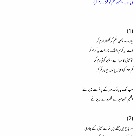
(یا رب، چمنِ نظم کو گلزارِ ارم کر)
(1)
یا رب، چمنِ نظم کو گلزارِ ارم کر
اے ابرِ کرم، خشک زراعت پہ کرم کر
تو فیض کا مبدا ہے، توّجہ کوئی دم کر
گم نام کو اعجاز بیانوں میں رقم کر
جب تک یہ چمک مہر کے پرتو سے نہ جائے
اقلیمِ سخن میرے قلمرو سے نہ جائے
(2)
ہر باغ میں چشمے ہیں ترے فیض کے جاری