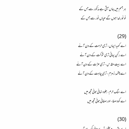
ہر جسم میں جاں آتی ہے مذکور سے جس کے
نو نورِ خدا ہوں گے عیاں نور سے جس کے
(29)
اے کعبۂ ایماں، تری حرمت کے دن آئے
اے رکنِ یمانی تری شوکت کے دن آئے
اے بیتِ مقدّس، تری عزّت کے دن آئے
اے چشمۂ زمزم، تری چاہت کے دن آئے
اے سنگِ حرم، جلوہ نمائی ہوئی تجھ میں
اے کوہِ صفا، اور صفائی ہوئی تجھ میں
(30)