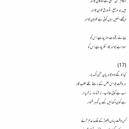
ہنگامِ سخن کھلتی ہے دوکانِ جواہر
ہیں بند مرصّع، تو ورق خوانِ جواہر
دیکھے انھیں، ہاں کوئی ہے خواہانِ جواہر
بینائے رقوماتِ ہنر چاہیے اس کو
سودا ہے جواہر کا، نظر چاہیے اس کو
(17)
کیا ہو گئے وہ جوہریانِ سخن اک بار
ہر وقت جو اس جنس کے رہتے تھے طلب گار
اب ہے کوئی طالب، نہ شناسا، نہ خریدار
ہے کون دکھائیں کسے یہ گوہرِ شہوار
کس وقت یہاں چھوڑ کے ملکِ عدم آئے