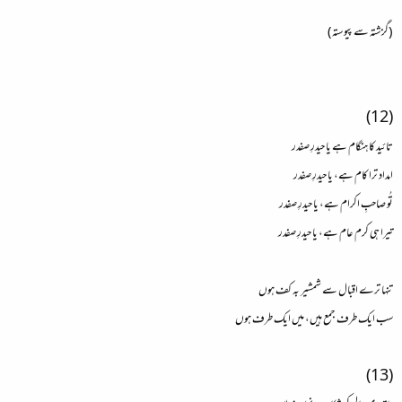
(گزشتہ سے پیوستہ)
(12)
تائید کا ہنگام ہے یا حیدرِ صفدر
امداد ترا کام ہے، یا حیدرِ صفدر
تُو صاحبِ اکرام ہے، یا حیدرِ صفدر
تیرا ہی کرم عام ہے، یا حیدرِ صفدر
تنہا ترے اقبال سے شمشیر بہ کف ہوں
سب ایک طرف جمع ہیں، میں ایک طرف ہوں
(13)