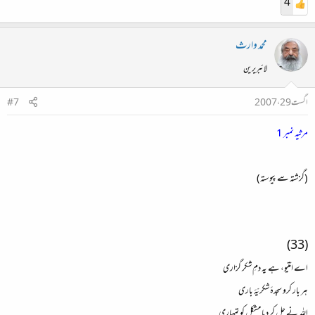
4
محمد وارث
لائبریرین
اگست 29، 2007
#7
مرثیہ نمبر 1
(گزشتہ سے پیوستہ)
(33)
اے امّتیو، ہے یہ دمِ شکر گزاری
ہر بار کرو سجدۂ شکریّۂ باری
اللہ نے حل کر دیا مشکل کو تمھاری