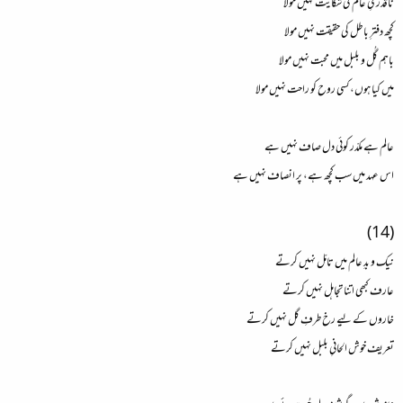
ناقدریِ عالم کی شکایت نہیں مولا
کچھ دفترِ باطل کی حقیقت نہیں مولا
باہم گُل و بلبل میں محبت نہیں مولا
میں کیا ہوں، کسی روح کو راحت نہیں مولا
عالم ہے مکدّر کوئی دل صاف نہیں ہے
اس عہد میں سب کچھ ہے، پر انصاف نہیں ہے
(14)
نیک و بدِ عالم میں تامّل نہیں کرتے
عارف کبھی اتنا تجاہل نہیں کرتے
خاروں کے لیے رخ طرفِ گل نہیں کرتے
تعریف خوش الحانیِ بلبل نہیں کرتے