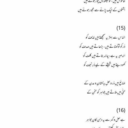
خاموش ہیں، گو شیشۂ دل چُور ہوئے ہیں
اشکوں کے ٹپک پڑنے سے مجبور ہوئے ہیں
(15)
الماس سے بہتر یہ سمجھتے ہیں خذف کو
دُر کو تو گھٹاتے ہیں، بڑھاتے ہیں صدف کو
اندھیر یہ ہے، چاند بتاتے ہیں کلف کو
کھو دیتے ہیں شیشے کے لیے دُرِ نجف کو
ضائع ہیں دُر و لعل بدخشان و عدن کے
مٹّی میں ملاتے ہیں جواہر کو سخن کے
(16)
ہے لعل و گہر سے یہ دہن کانِ جواہر