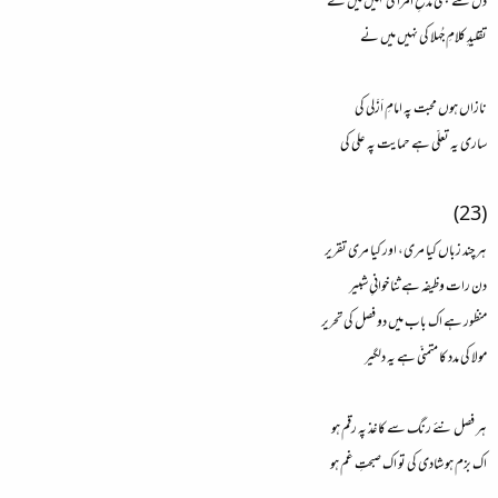
دل سے کبھی مدحِ اُمرا کی نہیں میں نے
تقلیدِ کلامِ جُہلا کی نہیں میں نے
نازاں ہوں محبت پہ امامِ اَزَلی کی
ساری یہ تعلّی ہے حمایت پہ علی کی
(23)
ہر چند زباں کیا مری، اور کیا مری تقریر
دن رات وظیفہ ہے ثنا خوانیِ شبیر
منظور ہے اک باب میں دو فصل کی تحریر
مولا کی مدد کا متمنّی ہے یہ دلگیر
ہر فصل نئے رنگ سے کاغذ پہ رقم ہو
اک بزم ہو شادی کی تو اک صبحتِ غم ہو