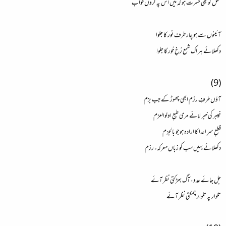
مخمل کو بھی حسرت ہو کہ میں اس پہ کروں خواب
آئینوں سے ہو چار طرف نور کا جلوا
دکھلائے ہر اک شمع رُخِ حُور کا جلوا
(9)
آؤں طرفِ رزم ابھی چھوڑ کے جب بزم
خیبر کی خبر لائے مری طبعِ اولوالعزم
قطعِ سرِ اعدا کا ارادہ ہو جو بالجزم
دکھلائے یہیں سب کو زباں معرکہء رزم
جل جائے عدو، آگ بھڑکتی نظر آئے
تلوار پہ تلوار چمکتی نظر آئے