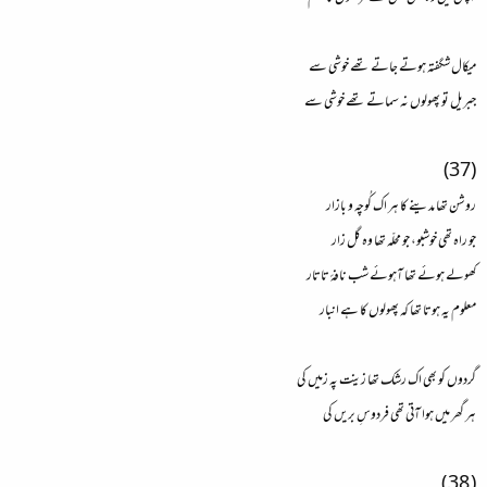
میکال شگفتہ ہوتے جاتے تھے خوشی سے
جبریل تو پھولوں نہ سماتے تھے خوشی سے
(37)
روشن تھا مدینے کا ہر اک کُوچہ و بازار
جو راہ تھی خوشبو، جو محلّہ تھا وہ گل زار
کھولے ہوئے تھا آہوئے شب نافۂ تاتار
معلوم یہ ہوتا تھا کہ پھولوں کا ہے انبار
گردوں کو بھی اک رشک تھا زینت پہ زمیں کی
ہر گھر میں ہوا آتی تھی فردوسِ بریں کی
( 38 )