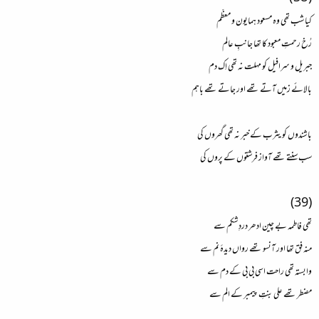
کیا شب تھی وہ مسعود ہمایون و معظّم
رُخ رحمتِ معبود کا تھا جانبِ عالم
جبریل و سرافیل کو مہلت نہ تھی اِک دم
بالائے زمیں آتے تھے اور جاتے تھے باہم
باشندوں کو یثرب کے خبر نہ تھی گھروں کی
سب سنتے تھے آواز فرشتوں کے پروں کی
(39)
تھی فاطمہ بے چین ادھر دردِ شکم سے
منہ فق تھا اور آنسو تھے رواں دیدۂ نم سے
وابستہ تھی راحت اسی بی بی کے دم سے
مضطر تھے علی بنتِ پیمبر کے الم سے