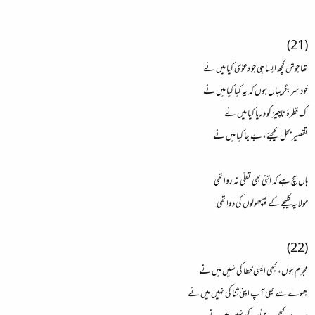
(21)
تھا جوش کچھ ایسا ہی جو دعوٰی کیا میں نے
خود سربگریباں ہوں کہ یہ کیا کیا میں نے
اک قطرۂ ناچیز کو دریا کیا میں نے
تقصیر بحل کیجئے، بے جا کیا میں نے
ہاں سچ ہے کہ اتنی بھی تعلّی نہ روا تھی
مولا یہ کلیجے کے پھپھولوں کی دوا تھی
(22)
مجرم ہوں، کبھی ایسی خطا کی نہیں میں نے
بھولے سے بھی آپ اپنی ثنا کی نہیں میں نے