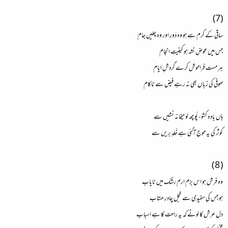
(7)
ساقی کے کرم سے ہو وہ دَور اور وہ چلیں جام
جس میں عوضِ نشہ ہو کیفیتِ انجام
ہر مست فراموش کرے گردشِ ایّام
صوفی کی زباں بھی نہ رہے فیض سے ناکام
ہاں بادہ کشو، پُوچھ لو میخانہ نشیں سے
کوثر کی یہ موج آگئی ہے خُلدِ بریں سے
( 8 )
وہ فرش ہو اس بزم ارم رشک میں نایاب
ہو جس کی سفیدی سے خجل چادرِ مہتاب
دل عرش کا لوٹے کہ یہ راحت کا ہے اسباب