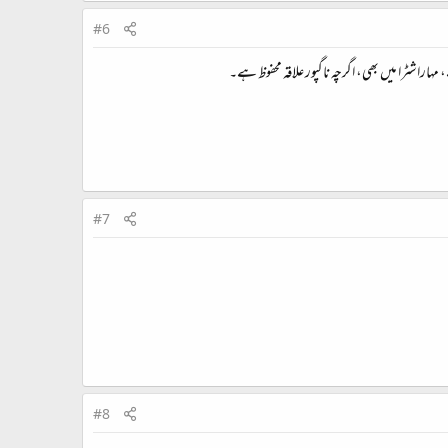
#6
اراشٹرا میں بھی، اگرچہ ناگپور علاقہ محفوظ ہے۔
#7
#8