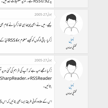
یہ RSS 0.92 ہے۔ مزید تفصیلات بعد میں۔
جولائی 27، 2005
لیجیے، میں نے ابھی پوچھا ہی تھا زکریا نے کام بھ
زکریا، باقی لوگوں کو کیسے معلوم ہوگا RSS فیڈ کے متعلق۔ کیا مجھے فورم کے پیج پر اس کی نشاندہی کے لیے کوئی icon لنک شامل کرنا پڑے گا؟
نبیل
تکنیکی معاون
جولائی 27، 2005
بتائیں۔
نبیل
تکنیکی معاون
اس کے علاوہ کوئی طریقہ ایسا بھی بتائیں کہ اس RSS فیڈ پر کوئی سٹائل اپلائی ہوسکے تاکہ پیغامات کو صحیح طور پڑھا جا سکے۔ آپ پہلے ہی اردو سیارے کے سلسلے میں اس سے ملتا جلتا کام کر چکے ہیں۔