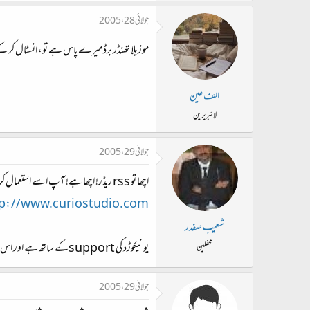
جولائی 28، 2005
موزیلا تھنڈر برڈ میرے پاس ہے تو، انسٹال کر کے 
الف عین
لائبریرین
جولائی 29، 2005
اچھا تو rss ریڈر! اچھا ہے! آ پ اسے استعمال کرے کیسا لگتا ہے
tp://www.curiostudio.com
شعیب صفدر
یونیکوڑد کی supportکے ساتھ ہے اور اس کا سائز بھی 800kbہے امید ہے پسند آئے گا۔ میں اسے ہی استعمال کرتا ہوں
محفلین
جولائی 29، 2005