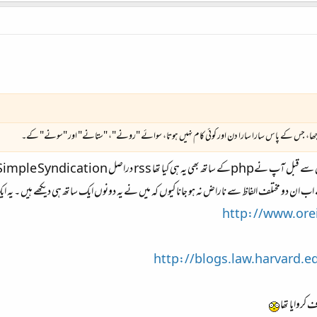
جھا، جس کے پاس سارا سارا دن اور کوئی کام نہیں ہوتا، سوائے "رونے"، "ستانے" اور "سونے" کے۔
rs دراصل Really Simple Syndication
http://www.orei
http://blogs.law.harvard.e