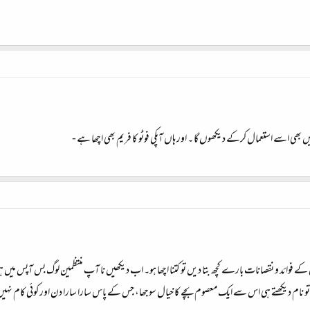
ی اسے استعمال کرکے دیکھوں گا ۔ اور ہاں آپکی فوٹو کا فریم بھی اچھا ہے -
کے فوائد و نقصانات بارے کچھ بتا دیں تو کتنا اچھا ہو۔ اب دیکھیں نا آپ منتظمین لوگ بس آپس میں
ل تو نام دیکھتے ہی اس سے ایک معصوم بچے کا خیال سوجھا، جس کے پاس سارا سارا دن اور کوئی ک