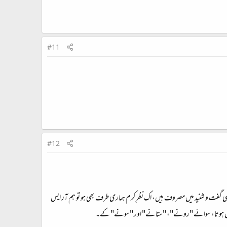
#11
#12
 ہی گفت و شنید میں مصروف ہیں، اک نظرِ کرم ہماری طرف بھی ہو تو ہم آر ایس
ام نہیں ہوتا، سوائے "رونے"، "ستانے" اور "سونے" کے۔