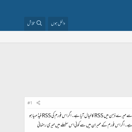
داخل ہوں
تلاش
#1
اعجاز اختر صاحب نے شکوہ کیا ہے کہ انہیں اس فورم پر پیغامات پڑھنے کے آن لائن رہنا پڑتا ہے جبکہ ای۔میلز وہ آف لائن بھی پڑھ سکتے ہیں۔ اس سے میرے ذہن میں RSS کا خیال آیا ہے۔ اگر اس فورم کی RSS فیڈ مہیا ہو
یرا زیادہ تجربہ نہیں ہے۔ اگر اس فورم کے ممبران میں سے کوئی اس سلسلے میں میری رہنمائی