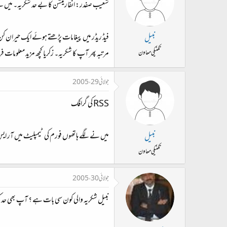
شعیب صفدر: انفارمیشن کا بے حد شکریہ۔ میں نے
فیڈ ریڈر میں پیغامات پڑھتے ہوئے ایک حیران کن 
نبیل
مرتبہ پھر آپ کا شکریہ۔ زکریا کچھ مزید معلومات ف
تکنیکی معاون
جولائی 29، 2005
RSS کی گرافک
میں نے لگے ہاتھوں فورم کی ٹیمپلیٹ میں آر ایس
نبیل
تکنیکی معاون
جولائی 30، 2005
نبیل شکریہ والی کون سی بات ہے ؟ آپ بھی حد