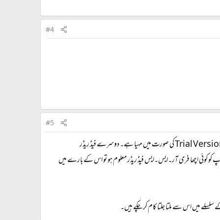
#4
#5
زکریا: مجھے امید ہے کہ آپ کی فراہم کی گئی مزید تفصیلات سے اور معلومات فراہم ہوں گی۔ میں نے ابھی FeedDemon استعمال کیا ہے۔ یہ Trial Version کی صورت میں مہیا ہے۔ دوسرے فیڈ ریڈر
تا۔ اگر آپ کو کوئی اچھا فری آر۔ایس۔ایس فیڈ ریڈر معلوم ہو تو اس کے بارے میں