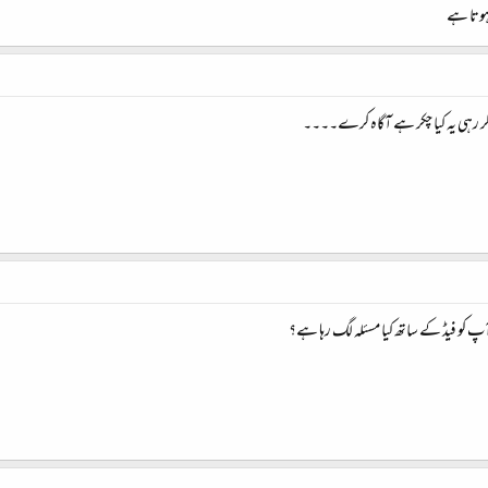
کر رہی یہ کیا چکر ہے آگاہ کرے۔۔۔۔
پ کو فیڈ کے ساتھ کیا مسئلہ لگ رہا ہے؟