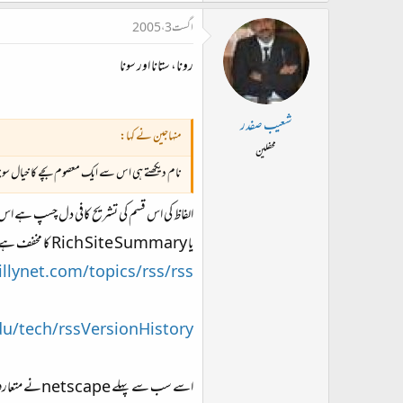
اگست 3، 2005
رونا، ستانا اور سونا
شعیب صفدر
منہاجین نے کہا:
محفلین
نام دیکھتے ہی اس سے ایک معصوم بچے کا خیال سو
الفاظ کی اس قسم کی تشریح کافی دل چسپ ہے اس سے قبل آپ نےphpکے ساتھ بھی یہ ہی کیا تھا s
یا Rich Site Summary کا مخفف ہے اب ان دو مختلف الفاظ سے ناراض نہ ہو جانا کیوں کہ میں نے یہ دونوں ایک ساتھ ہی دیکھے ہیں ۔ یہ ایک xmlفارمیٹ پر بنیاد رکھنے والی فائل ہے۔مزید تفصیل یہاں ہے
llynet.com/topics/rss/rss
du/tech/rssVersionHistory
اسے سب سے پہلے netscapeنے متعارف کروایا تھا