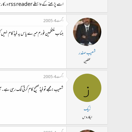
اسے پڑھنے کے واسطے rss reader درکار ہوتا ہے
اگست 4، 2005
جناب منتظمین فورم میرے پاس یہ فیڈ کام نہیں 
شعیب صفدر
محفلین
اگست 4، 2005
ز
شعیب: مجھے تو فیڈ صحیح کام کرتی لگ رہی ہے۔ آ
زیک
ایکاروس