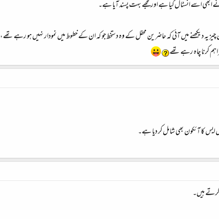
 ابھی اسے انسٹال کیا ہے اور مجھے بہت پسند آیا ہے۔
چیز یہ دیکھنے میں آئی کہ حاضرین محفل کے وہ دستخط جو کہ ان کے خطوط میں نمودار نہیں ہو رہے تھے، 
راہم کرنا چاہ رہے تھے
 ایس کا آئکون بھی شامل کر دیا ہے۔
 کرتے ہیں۔