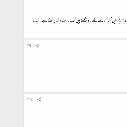
فیڈ ریڈر میں نظر آرہے تھے۔ دیکھتے ہیں کب یہ عقدہ مجھ پر کھلتا ہے۔ ایک
#9
#10