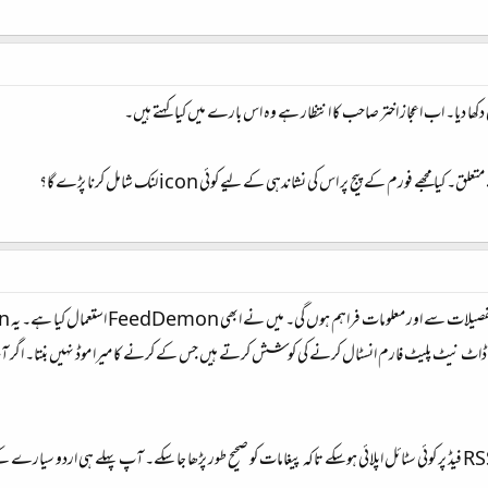
ی دکھا دیا۔ اب اعجاز اختر صاحب کا انتظار ہے وہ اس بارے میں کیا کہتے ہیں۔
RSSReader اور SharpReader ڈاٹ نیٹ پلیٹ فارم انسٹال کرنے کی کوشش کرتے ہیں جس کے کرنے کا میرا موڈ نہیں بن