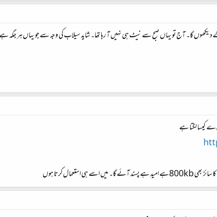
دیکھوں گا۔ آج تو یہاں صبح سے نیٹ ہی نہیں آ رہا تھا۔ شاید سیلاب کی وجہ سے جو یہاں ہر جگہ ہے، مہ
ht