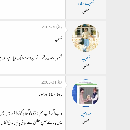
شعیب صفدر
محفلین
جولائی 30، 2005
شکریہ
شعیب صفدر تم نے زبردست لنک دیا ہے اور میں بھ
شعیب
محفلین
جولائی 31، 2005
رونا، ستانا اور سونا
ویسے اگر آپ ہم اناڑی لوگوں کو ذرا آر ایس ایس 
منہاجین
ایس بارے جہلِ مطلق سے رہائی پائیں۔ فی الحا
محفلین