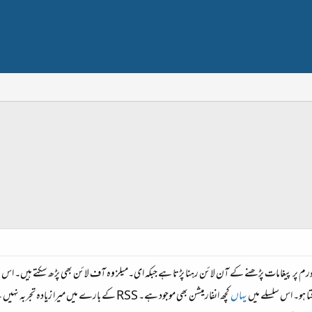
کتا ہو۔ اس سلسلے میں
یہاں
کچھ انفارمیشن بھی موجود ہے۔ RSS کے بارے میں م