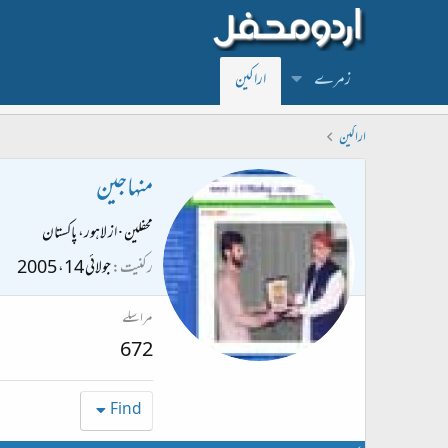
زمرے
اراکین
اراکین
منہاجین
محفلین
·
از
لاہور، پاکستان
رکنیت
جولائی 14، 2005
مراسلے
672
Find