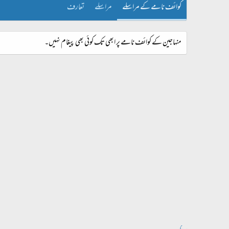
کوائف نامے کے مراسلے
مراسلے
تعارف
منہاجین کے کوائف نامے پر ابھی تک کوئی بھی پیغام نہیں۔