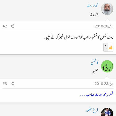
محمد وارث
لائبریرین
اپریل 28، 2010
#2
بہت شکریہ کاشفی صاحب خوبصورت غزل شیئر کرنے کیلیے۔
1
کاشفی
محفلین
اپریل 28، 2010
#3
شکریہ محمد وارث صاحب۔۔۔
فرخ منظور