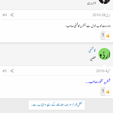
لائبریرین
اپریل 28، 2010
#4
واہ بہت خوب غزل ہے! شکریہ کاشفی صاحب!
1
کاشفی
محفلین
مئی 4، 2010
#5
شکریہ سخنور صاحب۔۔
1
محفل فورم صرف مطالعے کے لیے دستیاب ہے۔