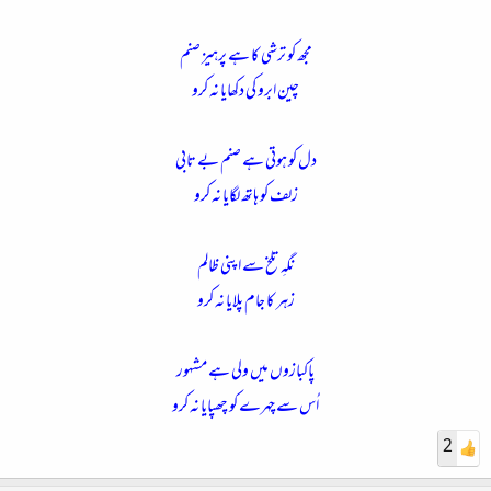
مجھ کو ترشی کا ہے پرہیز صنم
چین ابرو کی دکھایا نہ کرو
دل کو ہوتی ہے صنم بے تابی
زلف کو ہاتھ لگایا نہ کرو
نگہِ تلخ سے اپنی ظالم
زہر کا جام پلایا نہ کرو
پاکبازوں میں ولی ہے مشہور
اُس سے چہرے کو چھپایا نہ کرو
2