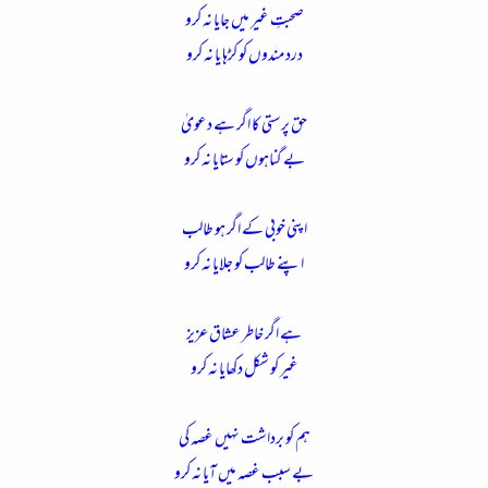
صحبتِ غیر میں جایا نہ کرو
درد مندوں کو کڑہا یا نہ کرو
حق پرستی کا اگر ہے دعویٰ
بے گناہوں کو ستایا نہ کرو
اپنی خوبی کے اگر ہو طالب
اپنے طالب کو جلایا نہ کرو
ہے اگر خاطر عشاق عزیز
غیر کو شکل دکھایا نہ کرو
ہم کو برداشت نہیں غصہ کی
بے سبب غصہ میں آیا نہ کرو