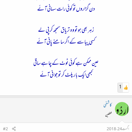
دن گزاروں تو کوئی رات سہانی آئے
زہر بھی ہو تو وہ تریاق سمجھ کر پی لے
کسی پیاسے کے اگر سامنے پانی آئے
عین ممکن ہے کوئی ٹوٹ کے چاہے ساقی
کبھی ایک بار پلٹ کر تو جوانی آئے
1
کاشفی
محفلین
اگست 24، 2018
#2