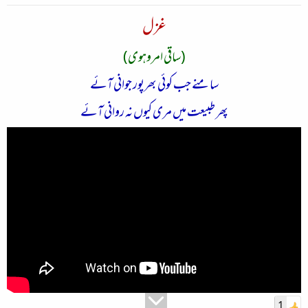
غزل
(ساقی امروہوی)
سامنے جب کوئی بھرپور جوانی آئے
پھر طبیعت میں مری کیوں نہ روانی آئے
1