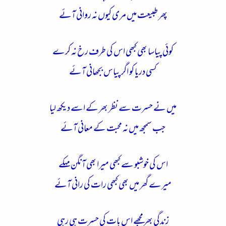
پھر طبیعت میں مری کیوں نہ روانی آئے
کوئی پیاسا بھی کبھی اس کی طرف رخ نہ کرے
کسی دریا کو اگر پیاس بجھانی آئے
میں نے حسرت سے نظر بھر کے اسے دیکھ لیا
جب سمجھ میں نہ محبت کے معانی آئے
اس کی خوشبو سے کبھی میرا بھی آنگن مہکے
میرے گھر میں بھی کبھی رات کی رانی آئے
زندگی بھر مجھے اس بات کی حسرت ہی رہی