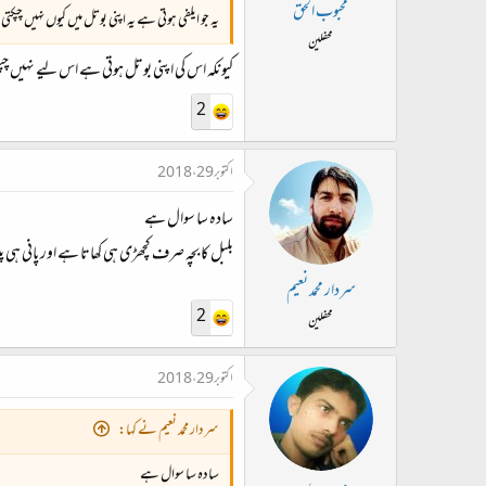
ت
محبوب الحق
یہ جو ایلفی ہوتی ہے یہ اپنی بوتل میں کیوں نہیں چپکتی 
د
محفلین
ا
کیونکہ اس کی اپنی بوتل ہوتی ہے اس لیے نہیں چپ
ء
2
اکتوبر 29، 2018
سادہ سا سوال ہے
بلبل کا بچہ صرف کچھڑی ہی کھاتا ہے اور پانی ہی 
سردار محمد نعیم
2
محفلین
اکتوبر 29، 2018
سردار محمد نعیم نے کہا:
سادہ سا سوال ہے