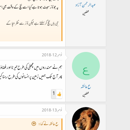
عبدالرحمن آزاد
یہ جو ڈنر سیٹ ہوتا ہے کیا اسے لنچ کے وقت بھی است
محفلین
جی ہاں لنچ کرسکتے ہے لیکن ڈنر سے نظر بچا کے
نومبر 12، 2018
ع
ہم نے سمندروں میں مچھلی کی طرح تیرنا اور فضاؤں
پھر آج تک ہمیں زمین پر انسانوں کی طرح رہنا کی
ع عائشہ
1
محفلین
نوٹ : آپ بھی اس طرح کے سوال پوچھ سکتے ہیں
نومبر 13، 2018
ع عائشہ نے کہا: