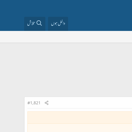
داخل ہوں
تلاش
#1,821