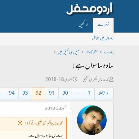
زمرے
اراکین
زمروں میں تلاش
زمرے
متفرقات
کھیل ہی کھیل میں
سادہ سا سوال ہے !
ص
ت
محمد عدنان اکبری نقیبی
جنوری 18، 2018
ا
ا
پچھلا
1
…
90
91
92
93
94
…
ح
ر
ب
ی
اکتوبر 23، 2018
ل
خ
ڑ
ا
محمد عدنان اکبری نقیبی نے کہا:
ی
ب
بہت ہی سادہ سا سوال ہے ،