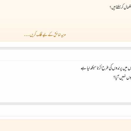
عمال کرسکتے ہیں ؟
مزید نمائش کے لیے کلک کریں۔۔۔
 میں پرندوں کی طرح اُڑنا سیکھ لیا ہے
وں نہیں آیا؟