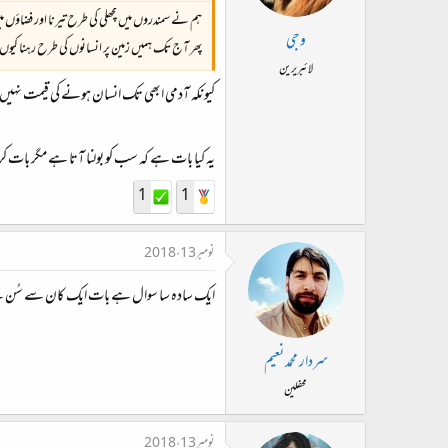
ہم نے سمندروں میں مچھلی کی طرح تیرنا اور فضاؤں می
وجی
پھر آج تک ہمیں زمین پر انسانوں کی طرح رہنا کیوں 
لائبریرین
کیونکہ آدمی ابھی تک انسان ہونے کی قیمت نہیں 
یہ کیا بات ہے کہ سب کو بولنا آتا ہے مگر بات کر
1
1
نومبر 13، 2018
ایک سادہ سا سوال ہے بات ایک کان سے سُن 
سردار محمد نعیم
محفلین
نومبر 13، 2018