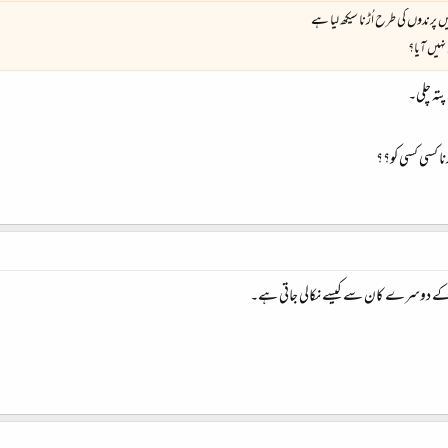
ں پرندوں کی طرح اُڑنا سیکھ لیا ہے
نہیں آیا؟
پتہ چلی۔
نا کسی کسی کو؟؟
کے دوسرے کان سے کیسے نکالی جاتی ہے۔