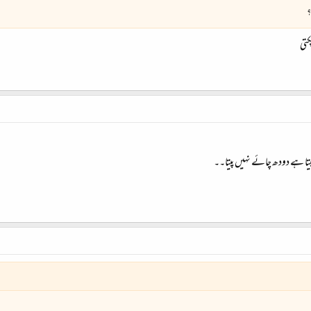
؟
کتی
پیتا ہے دودھ چائے نہیں پیتا۔۔