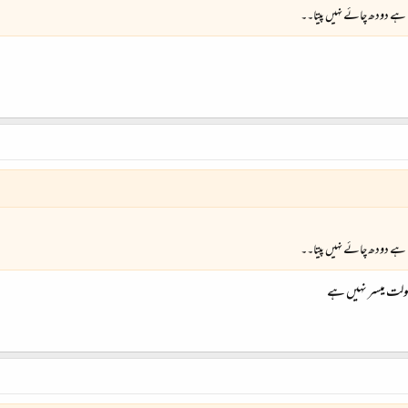
تا ہے دودھ چائے نہیں پیتا۔۔
تا ہے دودھ چائے نہیں پیتا۔۔
 سہولت میسر نہیں ہے