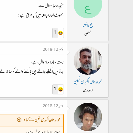
ع
سنجیدہ سا سوال ہے
جھوٹ اور مبالغہ میں کیا فرق ہے؟
ع عائشہ
1
محفلین
نومبر 12، 2018
بہت سادہ ساسوال ہے،
بھاڑ میں اکیلے جاتے ہیں یا کہنے والے کو ساتھ لے
محمد عدنان اکبری نقیبی
1
لائبریرین
نومبر 12، 2018
محمد عدنان اکبری نقیبی نے کہا:
‏بہت ہی سادہ سا سوال ہے ،