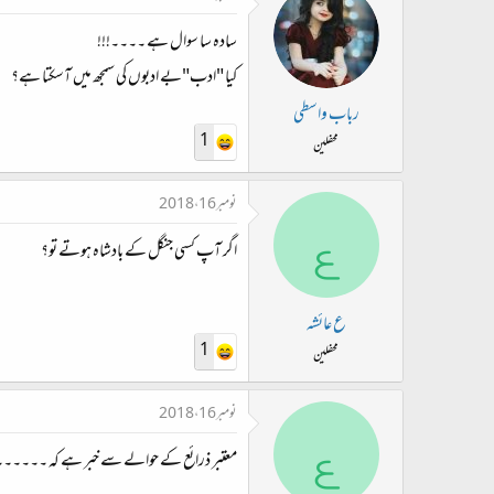
سادہ سا سوال ہے ۔۔۔۔!!!
کیا "ادب"بے ادبوں کی سمجھ میں آسکتا ہے؟
رباب واسطی
1
محفلین
نومبر 16، 2018
ع
اگر آپ کسی جنگل کے بادشاہ ہوتے تو؟
ع عائشہ
1
محفلین
نومبر 16، 2018
ع
معتبر ذرائع کے حوالے سے خبر ہے کہ ۔۔۔۔