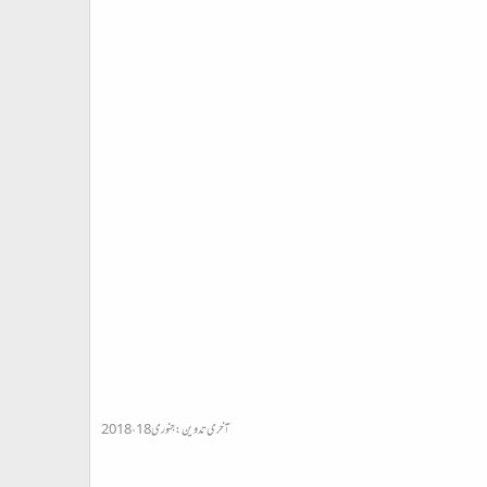
آخری تدوین:
جنوری 18، 2018