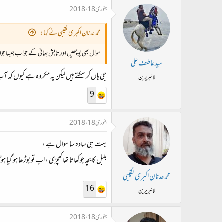
جنوری 18، 2018
محمد عدنان اکبری نقیبی نے کہا:
سوال بھی پوچھیں اور تابش بھائی کے جواب جیسا ج
سید عاطف علی
جی ہاں کر سکتے ہیں لیکن یہ مکروہ ہے کیوں کہ آپ
لائبریرین
9
جنوری 18، 2018
بہت ہی سادہ سا سوال ہے ،
بلبل کا بچہ جو کھاتا تھا کھچڑی ، اب تو بوڑھا ہو گیا ہوگا
محمد عدنان اکبری نقیبی
16
لائبریرین
جنوری 18، 2018