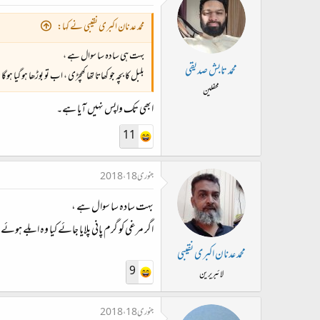
محمد عدنان اکبری نقیبی نے کہا:
بہت ہی سادہ سا سوال ہے ،
محمد تابش صدیقی
بلبل کا بچہ جو کھاتا تھا کھچڑی ، اب تو بوڑھا ہو گیا ہوگا ن
محفلین
ابھی تک واپس نہیں آیا ہے۔
11
جنوری 18، 2018
بہت سادہ سا سوال ہے ،
اگر مرغی کو گرم پانی پلایا جائے کیا وہ ابلے ہ
محمد عدنان اکبری نقیبی
9
لائبریرین
جنوری 18، 2018