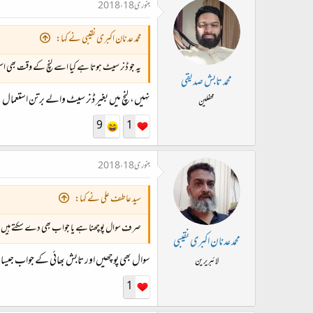
جنوری 18، 2018
محمد عدنان اکبری نقیبی نے کہا:
یہ جو ڈنر سیٹ ہوتا ہے کیا اسے لنچ کے وقت بھی است
محمد تابش صدیقی
نہیں، لنچ میں بغیر ڈنر سیٹ والے برتن استعمال
محفلین
9
1
جنوری 18، 2018
سید عاطف علی نے کہا:
صرف سوال پوچھنا ہے یا جواب بھی دے سکتے ہیں 
محمد عدنان اکبری نقیبی
سوال بھی پوچھیں اور تابش بھائی کے جواب جیسا
لائبریرین
1