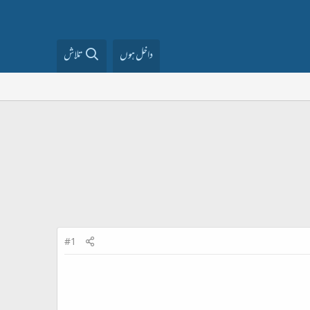
داخل ہوں
تلاش
#1