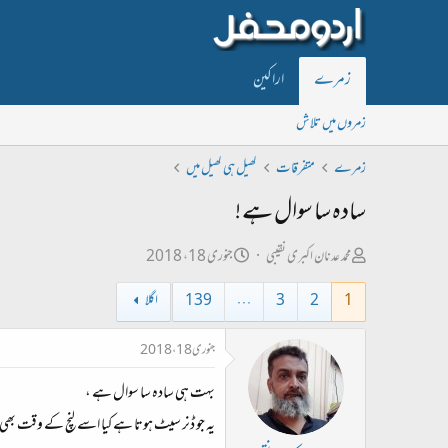
زمرے
اراکین
زمروں میں تلاش
زمرے
متفرقات
کھیل ہی کھیل میں
سادہ سا سوال ہے !
ص
ت
محمد عدنان اکبری نقیبی
جنوری 18، 2018
ا
ا
1
2
3
…
139
اگلا
ح
ر
ب
ی
جنوری 18، 2018
ل
خ
‏بہت ہی سادہ سا سوال ہے ،
ڑ
ا
ی
ب
یہ جو ڈنر سیٹ ہوتا ہے کیا اسے لنچ کے وقت بھی 