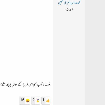
ت
محمد عدنان اکبری نقیبی
د
لائبریرین
ا
ء
نوٹ : آپ بھی اس طرح کے سوال پوچھ سکتے ہ
16
2
1