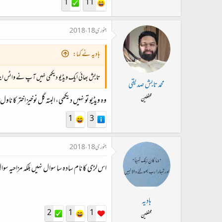
1
11
جنوری 18، 2018
ہادیہ نے کہا:
تابش بھائی ایک ویڈیو دیکھی نہیں آپ نے واٹس ایپ 
محمد تابش صدیقی
محفلین
وہ ویڈیو تو نہیں دیکھی، البتہ گل نوخیز اختر کا ن
1
3
جنوری 18، 2018
اس لڑی کا نام سادہ سا سوال نہیں بلکہ مزاحیہ سوا
ہادیہ
2
1
1
محفلین