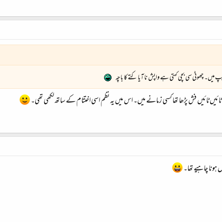
میں۔ چھوٹی سی بچی کہتی ہے واپش نا آیا کتے کا باچہ
اول ٹائیں ٹائیں فش پڑھا تھا کسی زمانے میں۔ اس میں یہ نظم اسی اختتام کے ساتھ لکھی تھی۔
ل ہونا چاہیے تھا۔