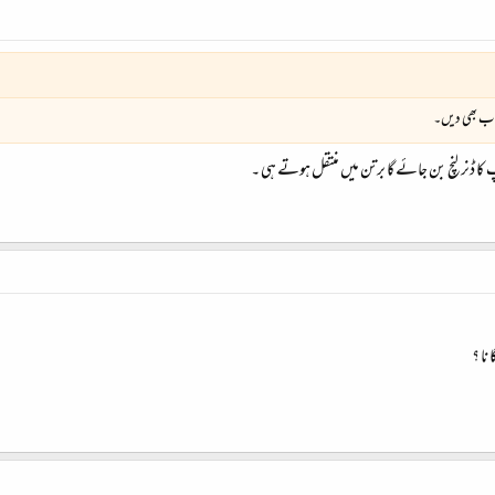
واب بھی دیں۔
 کا ڈنر لنچ بن جائے گا برتن میں منتقل ہوتے ہی ۔
 نا ؟