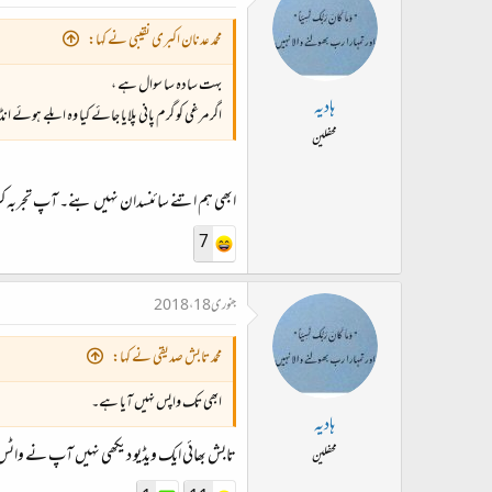
محمد عدنان اکبری نقیبی نے کہا:
بہت سادہ سا سوال ہے ،
ہادیہ
اگر مرغی کو گرم پانی پلایا جائے کیا وہ ابلے ہوئ
محفلین
ابھی ہم اتنے سائنسدان نہیں بنے۔ آپ تجربہ ک
7
جنوری 18، 2018
محمد تابش صدیقی نے کہا:
ابھی تک واپس نہیں آیا ہے۔
ہادیہ
تابش بھائی ایک ویڈیو دیکھی نہیں آپ نے واٹس ا
محفلین