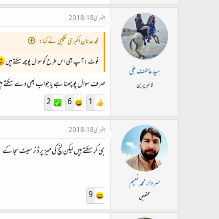
جنوری 18، 2018
محمد عدنان اکبری نقیبی نے کہا:
نوٹ : آپ بھی اس طرح کو سوال پوچھ سکتے ہیں
سید عاطف علی
صرف سوال پوچھنا ہے یا جواب بھی دے سکتے ہی
لائبریرین
2
6
1
جنوری 18، 2018
جی کر سکتے ہیں لیکن لنچ کی میز پر ڈنر سیٹ سجا کے
سردار محمد نعیم
9
محفلین