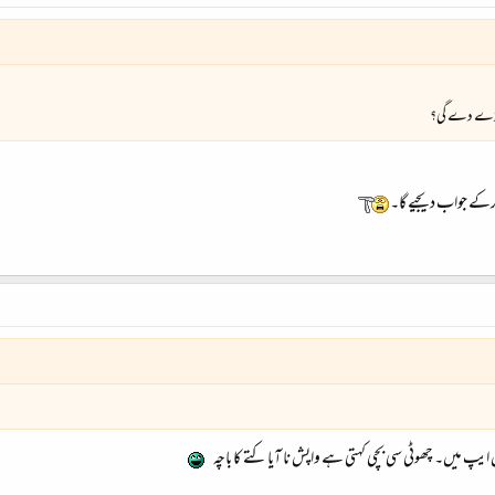
ے انڈے دے گی؟
رکے جواب دیجیے گا۔
یپ میں۔ چھوٹی سی بچی کہتی ہے واپش نا آیا کتے کا باچہ