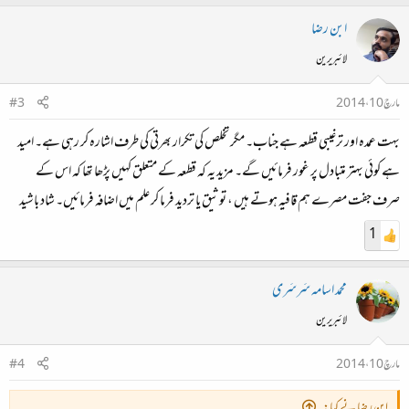
ابن رضا
لائبریرین
مارچ 10، 2014
#3
بہت عمدہ اور ترغیبی قطعہ ہے جناب۔ مگر تخلص کی تکرار بھرتی کی طرف اشارہ کر رہی ہے۔ امید
ہے کوئی بہتر متبادل پر غور فرمائیں گے۔ مزید یہ کہ قطعہ کے متعلق کہیں پڑھا تھا کہ اس کے
صرف جفت مصرے ہم قافیہ ہوتے ہیں ، توثیق یا تردید فرما کر علم میں اضافہ فرمائیں۔ شاد باشید
1
محمد اسامہ سَرسَری
لائبریرین
مارچ 10، 2014
#4
ابن رضا نے کہا: