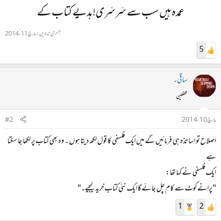
عمدہ ہیں سب سے سَرسَری! ہدیے کتاب کے
آخری تدوین:
مارچ 11، 2014
5
ساقی۔
محفلین
مارچ 10، 2014
#2
اصلاح تو اساتذہ ہی فرمائیں گے میں ایک فلسفی کا قول لکھ دیتا ہوں ۔ وہ بھی کتاب پر لکھا جا سکتا
ہے
ایک فلسفی نے کہا تھا:
"پرانے کوٹ سے کام چل جائے گا ایک نئی کتاب خرید لیجیے۔"
1
2