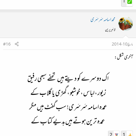
1
محمد اسامہ سَرسَری
لائبریرین
مارچ 10، 2014
#16
آخری شکل:
اک دوسرے کو دیتے ہیں تحفے سبھی رفیق
زیور ، لباس ، خوشبو ، گھڑی یا گلاب کے
عمدہ اسامہ سَرسَری! سب گفٹ ہیں مگر
عمدہ ترین ہوتے ہیں ہدیے کتاب کے
2
1