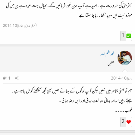
آفرینی کی ضرورت ہے۔ امید ہے آپ مزید غور فرمائیں گے۔ خیال بہت عمدہ ہے پیرہن کی
موزونیت میں مزید نکھار لایا جا سکتا ہے
آخری تدوین:
مارچ 10، 2014
1
محمد علم اللہ
محفلین
مارچ 10، 2014
#11
ہم تو بھئی شاعر ہیں نہیں لیکن آپ لوگوں کے بہانے ہمیں بھی کچھ سیکھنے کو مل جاتا ہے ۔
جیتے رہیں اسامہ بھائی ،عاطف بھائی اور ابن رضا بھائی ۔
خوب۔۔۔۔
2