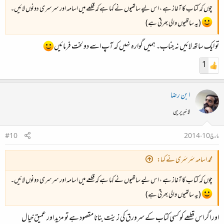
چوں کہ کتاب کا آغاز ہے ، اس لیے ساتھیوں نے کہا ہے کہ قطعے میں اسامہ اور سرسری دونوں لائیں۔
(یہ ساتھیوں والی بھرتی ہے)
تو ایک ساتھ لائیں نہ جناب۔ ہمیں گوارہ نہیں کہ آپ اسے دو لخت فرمائیں
1
ابن رضا
لائبریرین
مارچ 10، 2014
#10
محمد اسامہ سَرسَری نے کہا:
چوں کہ کتاب کا آغاز ہے ، اس لیے ساتھیوں نے کہا ہے کہ قطعے میں اسامہ اور سرسری دونوں لائیں۔
(یہ ساتھیوں والی بھرتی ہے)
اور اگر اس قطعے کو کسی کتاب کے سرورق کی زینت بنانا مقصود ہے تو مزید اور عمیق خیال