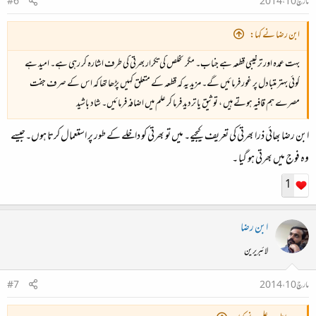
مارچ 10، 2014
#6
ابن رضا نے کہا:
بہت عمدہ اور ترغیبی قطعہ ہے جناب۔ مگر تخلص کی تکرار بھرتی کی طرف اشارہ کر رہی ہے۔ امید ہے
کوئی بہتر متبادل پر غور فرمائیں گے۔ مزید یہ کہ قطعہ کے متعلق کہیں پڑھا تھا کہ اس کے صرف جفت
مصرے ہم قافیہ ہوتے ہیں ، توثیق یا تردید فرما کر علم میں اضافہ فرمائیں۔ شاد باشید
ابن رضا بھائی ذرا بھرتی کی تعریف کیجیے۔ میں تو بھرتی کو داخلے کے طور پر استعمال کرتا ہوں۔جیسے
وہ فوج میں بھرتی ہو گیا ۔
1
ابن رضا
لائبریرین
مارچ 10، 2014
#7