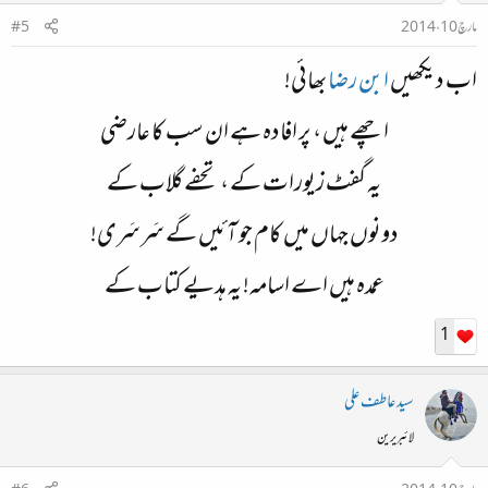
مارچ 10، 2014
#5
اب دیکھیں
ابن رضا
بھائی!
اچھے ہیں ، پر افادہ ہے ان سب کا عارضی
یہ گفٹ زیورات کے ، تحفے گلاب کے
دونوں جہاں میں کام جو آئیں گے سَرسَری!
عمدہ ہیں اے اسامہ! یہ ہدیے کتاب کے
1
سید عاطف علی
لائبریرین