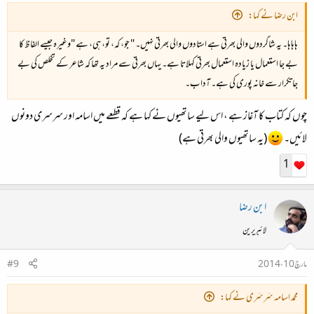
ابن رضا نے کہا:
ہاہاہا۔ یہ شاگردوں والی بھرتی ہے استادوں والی بھرتی نہیں۔ " جو، کہ، تو، ہی، ہے "وغیرہ جیسے الفاظ کا
بے جا استعمال یا زیادہ استعمال بھرتی کہلاتا ہے۔ یہاں بھرتی سے مراد یہ تھا کہ شاعر کے تخلص کی بے
جا تکرار سے خانہ پوری کی ہے۔ آداب۔
چوں کہ کتاب کا آغاز ہے ، اس لیے ساتھیوں نے کہا ہے کہ قطعے میں اسامہ اور سرسری دونوں
لائیں۔
(یہ ساتھیوں والی بھرتی ہے)
1
ابن رضا
لائبریرین
مارچ 10، 2014
#9
محمد اسامہ سَرسَری نے کہا: