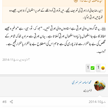
سید عاطف علی نے کہا:
ابن رضا بھائی ذرا بھرتی کی تعریف کیجیے۔ میں تو بھرتی کو داخلے کے طور پر استعمال کرتا ہوں۔جیسے وہ
فوج میں بھرتی ہو گیا ۔
ہاہاہا۔ یہ شاگردوں والی بھرتی ہے استادوں والی بھرتی نہیں۔ " جو، کہ، تو، ہی، ہے "وغیرہ جیسے
الفاظ کا بے جا استعمال یا زیادہ استعمال بھرتی کہلاتا ہے۔ یہاں بھرتی سے مراد یہ تھا کہ شاعر کے
تخلص کی بے جا تکرار سے خانہ پوری کی ہے تاہم اس کی اصطلاح بے جا تکرار یا تکرارَ قبیح ہے۔
آداب۔
آخری تدوین:
مارچ 11، 2014
1
1
محمد اسامہ سَرسَری
لائبریرین
مارچ 10، 2014
#8