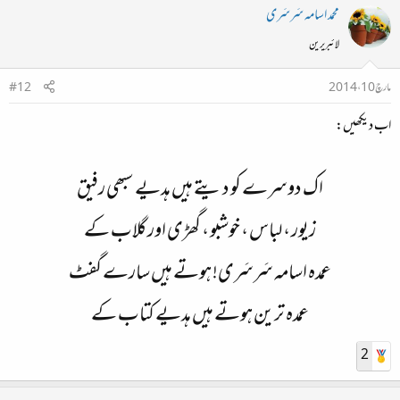
محمد اسامہ سَرسَری
لائبریرین
مارچ 10، 2014
#12
اب دیکھیں:
اک دوسرے کو دیتے ہیں ہدیے سبھی رفیق
زیور ، لباس ، خوشبو ، گھڑی اور گلاب کے
عمدہ اسامہ سَرسَری! ہوتے ہیں سارے گفٹ
عمدہ ترین ہوتے ہیں ہدیے کتاب کے
2