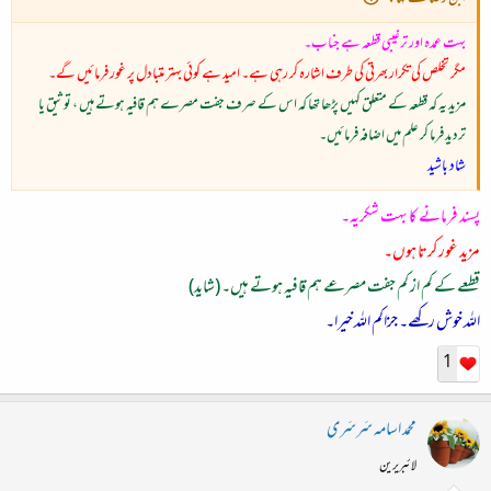
بہت عمدہ اور ترغیبی قطعہ ہے جناب۔
مگر تخلص کی تکرار بھرتی کی طرف اشارہ کر رہی ہے۔ امید ہے کوئی بہتر متبادل پر غور فرمائیں گے۔
مزید یہ کہ قطعہ کے متعلق کہیں پڑھا تھا کہ اس کے صرف جفت مصرے ہم قافیہ ہوتے ہیں ، توثیق یا
تردید فرما کر علم میں اضافہ فرمائیں۔
شاد باشید
پسند فرمانے کا بہت شکریہ۔
مزید غور کرتا ہوں۔
قطعے کے کم از کم جفت مصرعے ہم قافیہ ہوتے ہیں۔ (شاید)
اللہ خوش رکھے۔ جزاکم اللہ خیرا۔
1
محمد اسامہ سَرسَری
لائبریرین