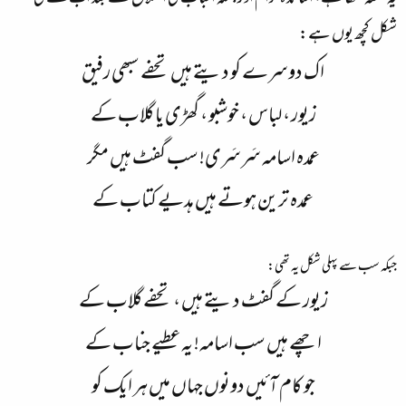
شکل کچھ یوں ہے:
اک دوسرے کو دیتے ہیں تحفے سبھی رفیق
زیور ، لباس ، خوشبو ، گھڑی یا گلاب کے
عمدہ اسامہ سَرسَری! سب گفٹ ہیں مگر
عمدہ ترین ہوتے ہیں ہدیے کتاب کے​
جبکہ سب سے پہلی شکل یہ تھی:
زیور کے گفٹ دیتے ہیں ، تحفے گلاب کے
اچھے ہیں سب اسامہ! یہ عطیے جناب کے
جو کام آئیں دونوں جہاں میں ہر ایک کو