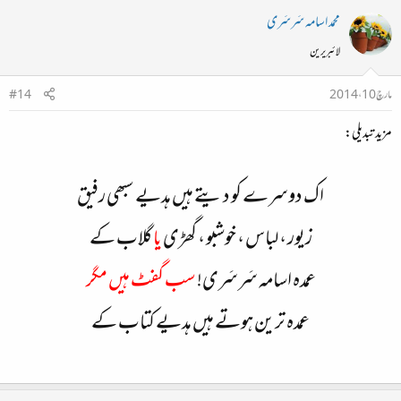
محمد اسامہ سَرسَری
لائبریرین
مارچ 10، 2014
#14
مزید تبدیلی:
اک دوسرے کو دیتے ہیں ہدیے سبھی رفیق
زیور ، لباس ، خوشبو ، گھڑی
یا
گلاب کے
عمدہ اسامہ سَرسَری!
سب گفٹ ہیں مگر
عمدہ ترین ہوتے ہیں ہدیے کتاب کے