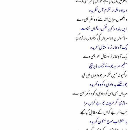
پہلو میں دل دیا ہے تو دل باخبر بھی دے
دربادہ نشہ را نگرم آں نظر بدہ
دیکھوں مزاج نشہ مئے وہ نظر بھی دے
ایں بندہ را کہ بانفس دیگراں نزیست
سانسوں پہ دوسروں کی گزاروں نہ زندگی
یک آہ خانہ زاد ‘ مثال سحربدہ
یک آہِ خانہ زاد مثالِ سحر بھی دے
سلیم مرا بہ جوئے تنک مایۂ مپیچ
رکھیو نہ سیل فکر مرا جو ہڑوں میں قید
جولانگہے بہ وادی و کوہ و کمر بدہ
میداں بھی اس کو وادی و کوہ و کمر بھی دے
سازی اگر حریف یم بے کراں مرا
جب بحر بے کراں کے مقابل کیا مجھے
بااضطراب موج سکون گہر بدہ