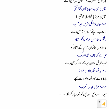
پھر موج مضطرب کو سکونِ گہر بھی دے
شاہین من بہ صید پلنگاں گذاشتی
شاہین کو بنایا شکاری جو شیر کا
ہمت بلند و چنگل ازیں تیز تر بدہ
ہمت بلند پنجے ذرا تیز تر بھی دے
رفتم کہ طائران حرم راکنم شکار
جاتا ہوں طائران حرم کے شکار کو
تیرے کہ ناخدہ فتد کارگر بدہ
اب خوش نشان تیر مجھے کارگر بھی دے
خاکم بہ نور نغمۂ داؤد برفروز
چمکا دے نور نغمۂ داؤد سے مجھے
ہر ذرّہ مرا پر وبال شرر بدہ
میرے روئیں روئیں کو شرر بار کر بھی دے
3