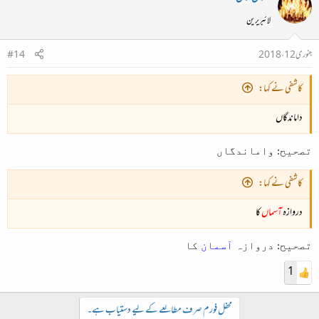
لائبریرین
جنوری 12، 2018
#14
کاشفی نے کہا:
داماندگاں
تصحیح:
واماندگا‌ں
کاشفی نے کہا:
دروازہ
آسماں
کا
تصحیح:
دروازہ
آسمان
کا
1
محفل فورم صرف مطالعے کے لیے دستیاب ہے۔