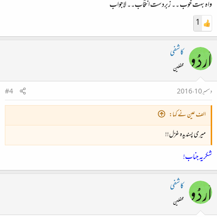
واہ بہت خوب ۔۔ زبردست انتخاب۔۔ لاجواب
1
کاشفی
محفلین
دسمبر 10، 2016
#4
الف عین نے کہا:
میری پسندیدہ غزل!!
شکریہ جناب!
کاشفی
محفلین