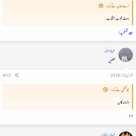
اے خان نے کہا:
بہت خوب انتخاب
بیحد شکریہ!
عباد اللہ
محفلین
جنوری 12، 2018
#13
کاشفی نے کہا:
داماندگاں
؟؟
حسان خان