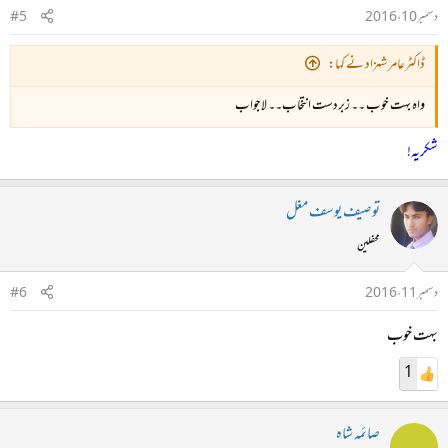
دسمبر 10، 2016
#5
ڈاکٹرعامر شہزاد نے کہا:
واہ بہت خوب ۔۔ زبردست انتخاب۔۔ لاجواب
شکریہ!
توصیف یوسف مغل
محفلین
دسمبر 11، 2016
#6
بہت خوب
1
صائمہ شاہ
ص