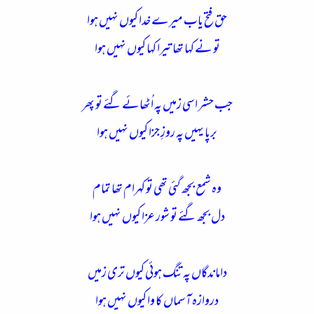
حق فتح یاب میرے خدا کیوں نہیں ہوا
تو نے کہا تھا تیرا کہا کیوں نہیں ہوا
جب حشر اسی زمیں پہ اُٹھائے گئے تو پھر
برپا یہیں پہ روزِ جزا کیوں نہیں ہوا
وہ شمع بجھ گئی تھی تو کہرام تھا تمام
دل بجھ گئے تو شور عزا کیوں نہیں ہوا
داماندگاں پہ تنگ ہوئی کیوں تری زمیں
دروازہ آسماں کا وا کیوں نہیں ہوا