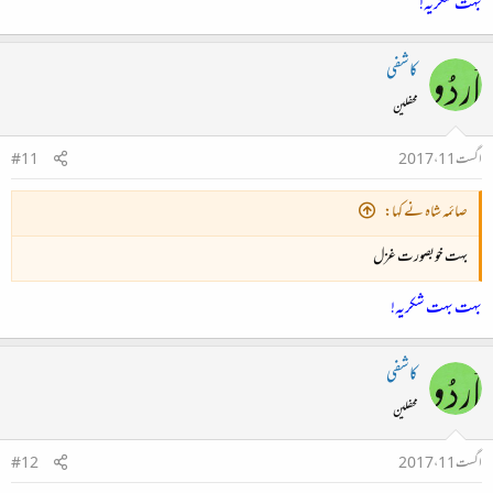
بہت شکریہ!
کاشفی
محفلین
اگست 11، 2017
#11
صائمہ شاہ نے کہا:
بہت خوبصورت غزل
بہت بہت شکریہ!
کاشفی
محفلین
اگست 11، 2017
#12