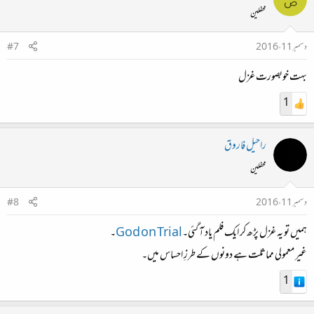
محفلین
دسمبر 11، 2016
#7
بہت خوبصورت غزل
1
راحیل فاروق
محفلین
دسمبر 11، 2016
#8
ہمیں تو یہ غزل پڑھ کر ایک فلم یاد آ گئی۔
God on Trial
۔
غیر معمولی مماثلت ہے دونوں کے طرزِ احساس میں۔
1