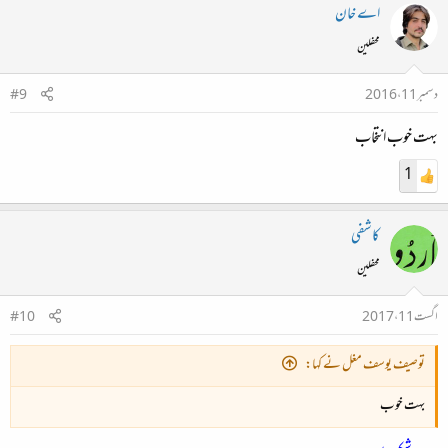
اے خان
محفلین
دسمبر 11، 2016
#9
بہت خوب انتخاب
1
کاشفی
محفلین
اگست 11، 2017
#10
توصیف یوسف مغل نے کہا:
بہت خوب