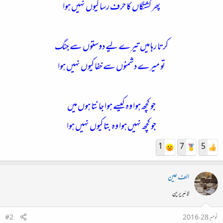
پھر کشتگاں کا حرف رسا کیوں نہیں ہوا
کرتا رہا میں تیرے لیے دوستوں سے جنگ
تو میرے دشمنوں سے خفا کیوں نہیں ہوا
جو کچھ ہوا وہ کیسے ہوا جانتا ہوں میں
جو کچھ نہیں ہوا وہ بتا کیوں نہیں ہوا
1
7
5
الف عین
لائبریرین
نومبر 28، 2016
#2