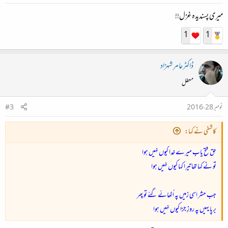
میری پسندیدہ غزل!!
1
1
ڈاکٹرعامر شہزاد
معطل
نومبر 28، 2016
#3
کاشفی نے کہا:
حق فتح یاب میرے خدا کیوں نہیں ہوا
تو نے کہا تھا تیرا کہا کیوں نہیں ہوا
جب حشر اسی زمیں پہ اُٹھائے گئے تو پھر
برپا یہیں پہ روزِ جزا کیوں نہیں ہوا