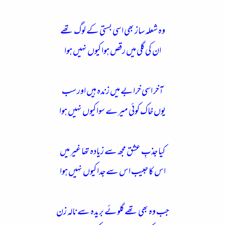
وہ شعلہ ساز بھی اسی بستی کے لوگ تھے
ان کی گلی میں رقص ہوا کیوں نہیں ہوا
آخر اسی خرابے میں زندہ ہیں اور سب
یوں خاک کوئی میرے سوا کیوں نہیں ہوا
کیا جذبِ عشق مجھ سے زیادہ تھا غیر میں
اس کا حبیب اس سے جدا کیوں نہیں ہوا
جب وہ بھی تھے گلوئے بریدہ سے نالہ زن