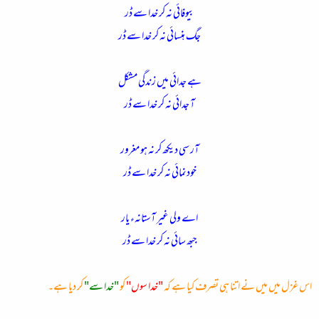
بیوفائی نہ کر خدا سے ڈر
جگ ہنسائی نہ کر خدا سے ڈر
ہے جدائی میں زندگی مشکل
آ جدائی نہ کر خدا سے ڈر
آر سی دیکھ کر نہ ہو مغرور
خودنمائی نہ کر خدا سے ڈر
اے ولی غیر آستانہء یار
جبھ سائی نہ کر خدا سے ڈر
اس غزل میں میں نے اتنا ہی تصرف کیا ہے کہ
"خدا سوں"
کو
"خدا سے"
کر دیا ہے۔