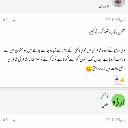
لائبریرین
مارچ 18، 2010
#2
شکریہ جناب شیئر کرنے کیلیے۔
ولی، دنیائے اردو شاعری میں 'ولی دکنی' کے نام سے زیادہ جانے جاتے ہیں سو عنوان میں نے
درست کر دیا ہے، جہاں تک 'سوں' کو 'سے' کرنا ہے تو نہ کرتے تو بہتر تھا کہ شاعر کی شاعری
اصلی حالت میں زندہ رہتی
4
کاشفی
محفلین
مارچ 18، 2010
#3