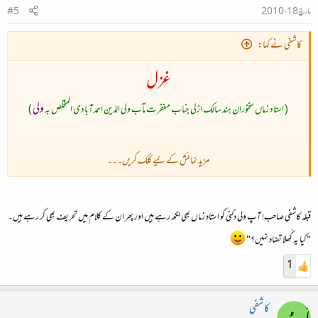
مارچ 18، 2010
#5
کاشفی نے کہا:
غزل
ولی
( استاد زماں سخنورانِ ہند سالک ازلی جناب مغفرت مآب ولی الدّین احمد آبادی المتخلص بہ
)
مزید نمائش کے لیے کلک کریں۔۔۔
اس غزل میں میں نے اتنا ہی تصرف کیا ہے کہ
"خدا سوں"
کو
"خدا سے"
کر دیا ہے۔
قبلہ کاشفی صاحب! آپ ولی دکنی کو استادِ زماں بھی لکھ رہے ہیں اور پھر ان کے کلام میں تحریف بھی کر رہے ہیں۔
"کیا یہ کُھلا تضاد نہیں؟"
1
کاشفی