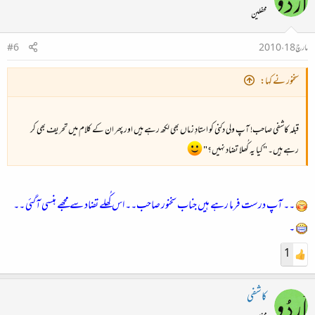
محفلین
مارچ 18، 2010
#6
سخنور نے کہا:
قبلہ کاشفی صاحب! آپ ولی دکنی کو استادِ زماں بھی لکھ رہے ہیں اور پھر ان کے کلام میں تحریف بھی کر
رہے ہیں۔ "کیا یہ کُھلا تضاد نہیں؟"
۔۔ آپ درست فرما رہے ہیں جناب سخنور صاحب۔۔ اس کُھلے تضاد سے مجھے ہنسی آگئی ۔۔
۔
1
کاشفی