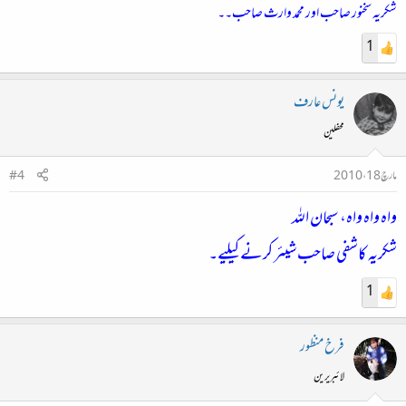
شکریہ سخنور صاحب اور محمد وارث صاحب۔۔
1
یونس عارف
محفلین
مارچ 18، 2010
#4
واہ واہ واہ، سبحان اللہ
شکریہ کاشفی صاحب شیئر کرنے کیلیے۔
1
فرخ منظور
لائبریرین