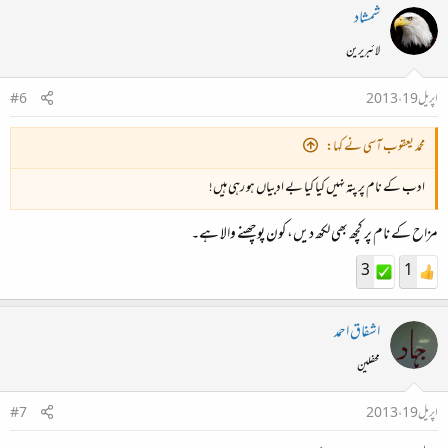
شمشاد
لائبریرین
اپریل 19، 2013
#6
محمد یعقوب آسی نے کہا:
ادب کے نام پر پتہ نہیں کیا کیا بے ادبیاں ہو رہی ہیں!
مزاح کے نام پر کچھ بھی لکھ دیں، کون پوچھنے والا ہے۔
3
1
اشفاق احمد
محفلین
اپریل 19، 2013
#7