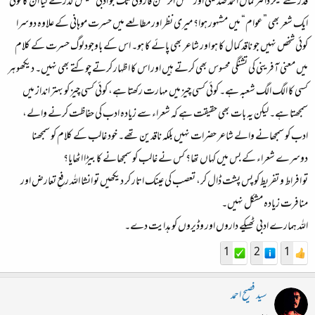
قدرؔ سے لیکر ڈاکٹر کمالؔ احمد صدیقی اور شمس الرحمن فاروقی تک جو ادبی جینئس گذرے کیا ان کا کوئی
ایک شعر بھی ”عوام“ میں مشہور ہوا؟ میری نظر اور مطالعے میں حسرت موہانی کے علاوہ دوسرا
کوئی شخص نہیں جو ناقد کمال کا ہو اور شاعر بھی پائے کا ہو۔ اس کے باوجود لوگ حسرت کے کلام
میں معنی آفرینی کی تشنگی محسوس بھی کرتے ہیں اور اس کا اظہار کرتے چوکتے بھی نہیں۔ دیکھو ہر
کسی کا الگ الگ شعبہ ہے۔ کوئی کسی چیز میں مہارت رکھتا ہے، کوئی کسی چیز کو بہتر انداز میں
سمجھتا ہے۔ لیکن یہ بات بھی حقیقت ہے کہ شعراء سے زیادہ ادب کی حفاظت کرنے والے،
ادب کو سمجھانے والے شاعر حضرات نہیں بلکہ ناقدین تھے۔ خود غالب کے کلام کو سمجھنا
دوسرے شعراء کے بس میں کہاں تھا؟ کس نے غالب کو سمجھانے کا بیڑا اٹھایا؟
تو افراط و تفریط کو پس پشت ڈال کر، تعصب کی عینک اتار کر دیکھیں تو انشا اللہ رفعِ تعارض اور
منافرت زیادہ مشکل نہیں۔
اللہ ہمارے ادبی ٹھیکے داروں اور وڈیروں کو ہدایت دے۔
1
2
1
سید فصیح احمد