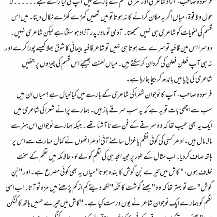
فرسودہ صاحب، آزاد شاعری اور نثری نظم کے بارے میں آپ کی کیا رائے ہے۔۔۔۔۔۔لا
حول ولا قوة، میاں اگر یہ مکان کرائے کا نہ ہوتا تو میں تمھیں کھڑے کھڑے نکال دیتا۔ میں اس
قسم کی لغویات کو شاعری ہی نہیں سمجھتا۔ آدمی تو مادر پدر آزاد ہو سکتا ہے لیکن شاعری نہیں۔
دوسرا اس میں قافیہ تو سرے سے ہوتا ہی نہیں تو شاعر قافیہ پیمائی کا شوق بھلا کیسے پورا کرے اور
نہ ہی آپ فعلن فعلن کی گردان کرسکتے ہیں۔ میاں لعنت بھیجئے اس قسم کی چیزوں پر جنھیں
شاعری کی پڑیا میں باندھ کر بیچا جارہا ہے۔
فرسودہ صاحب، آپ کا نوجوان شعرا کی شاعری کے بارے میں کیا خیال ہے؟ میاں ان میں
سب سے اچھی بات تو یہ ہے کہ یہ سب سرقے باز ہیں۔ ہمارے پرانے شعرا کی شاعری میں
ایک یہ بھی عیب تھا کہ وہ سرقے کے فن سے نا آشنا تھے۔ جبکہ ہمارے نوجوان اس ہنر سے
مالا مال ہیں۔ ادھر کسی کی کوئی نظم یا غزل سامنے آئی اُدھر انھوں نے کمال مہارت سے اس پر
ہاتھ صاف کردیا۔ اب مثال کے طور پر مجید امجد ہی کی نظم کو لے لو، حالاںکہ میں نظم کے سخت
خلاف ہوں، " کاش میں تیرے بُنِ گوش کا بندہ ہوتا" میاں یہ بھی کوئی مصرع ہے۔ اور "بُنِ
گوش" سے تو بہتر تھا کہ وہ "بھنے گوشت کا تکّہ" لکھ دیتے کم از کم پڑھنے میں مزہ تو آتا۔ اب اسی
نظم کو ہمارے ایک نوجوان شاعر نے یوں درست کیا ہے۔ "کاش میں تیرے حسیں ہاتھ کا کنگن