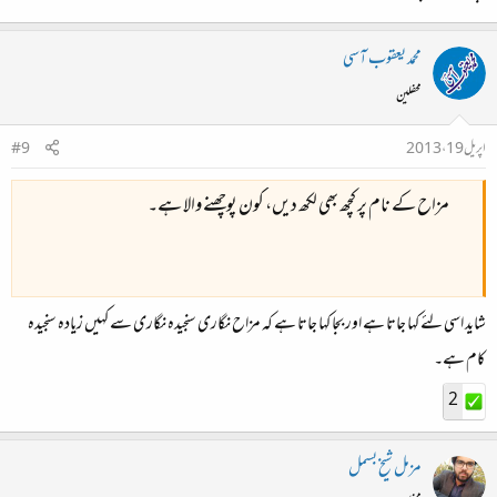
محمد یعقوب آسی
محفلین
اپریل 19، 2013
#9
مزاح کے نام پر کچھ بھی لکھ دیں، کون پوچھنے والا ہے۔
شاید اسی لئے کہا جاتا ہے اور بجا کہا جاتا ہے کہ مزاح نگاری سنجیدہ نگاری سے کہیں زیادہ سنجیدہ
کام ہے۔
2
مزمل شیخ بسمل