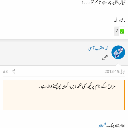
خیال شاید اچھا ہے تاہم نثر ۔۔۔!
ماشاء اللہ
2
محمد یعقوب آسی
محفلین
اپریل 19، 2013
#8
مزاح کے نام پر کچھ بھی لکھ دیں، کون پوچھنے والا ہے۔
بجا ارشاد جناب
شمشاد