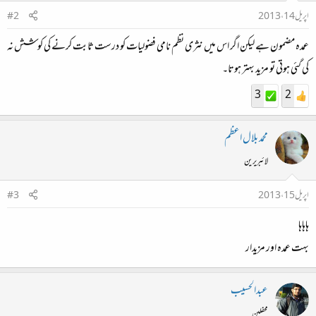
اپریل 14، 2013
#2
عمدہ مضمون ہے لیکن اگر اس میں نثری نظم نامی فضولیات کو درست ثابت کرنے کی کوشش نہ
کی گئی ہوتی تو مزید بہتر ہوتا۔
3
2
محمد بلال اعظم
لائبریرین
اپریل 15، 2013
#3
ہاہاہا
بہت عمدہ اور مزیدار
عبدالحسیب
محفلین