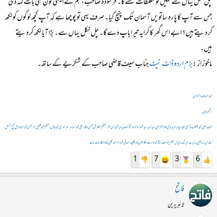
چل نکل یہاں سے نہیں تو مغلظات سنے گا۔ فرسودہ صاحب، ہم نے ایسی کون سی بات کہہ دی
جس سے آپ کا پارہ ساتویں آسمان تک پنہچ گیا۔ صرف یہی تو پوچھا ہے کہ آپ کچھ لوگوں کو لکھ
کر دیتے ہیں؟ ابے اس گھر کا کرایہ تیرا باپ دے گا۔ چل نکل یہاں سے۔ بڑا آیا لکھ کر دیتے
ہیں۔
ماخوز از :
بزم اردو ڈاٹ نیٹ
جناب سیف قاضی صاحب کے شکریے کے ساتھ۔
عبدالروف اعوان
انجم خان
الف عین
محمد یعقوب آسی
امجد میانداد
باباجی
ذوالقرنین
سید زبیر
سید شہزاد ناصر
شوکت پرویز
شیزان
عمراعظم
متلاشی
محسن وقار علی
محمد اسامہ سَرسَری
محمد بلال اعظم
محمد خلیل الرحمٰن
محمداحمد
مزمل شیخ بسمل
مقدس
مہ جبین
نایاب
نیرنگ خیال
نیلم
یوسف-2
محمد وارث
افلاطون
فارقلیط رحمانی
شہزاد احمد
عینی شاہ
نگار ف
ساجد
1
7
3
6
فاتح
لائبریرین