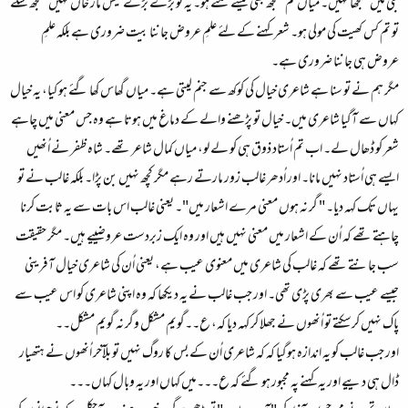
جی میں سمجھا نہیں۔ میاں تم سمجھ بھی کیسے سکتے ہو۔ یہ تو بڑے بڑے تیس مار خاں نہیں سمجھ سکے
تو تم کس کھیت کی مولی ہو۔ شعر کہنے کے لئے علمِ عروض جاننا بیت ضروری ہے بلکہ علمِ
عروض ہی جاننا ضروری ہے۔
مگر ہم نے تو سنا ہے شاعری خیال کی کوکھ سے جنم لیتی ہے۔ میاں گھاس کھا گئے ہو کیا، یہ خیال
کہاں سے آگیا شاعری میں۔ خیال تو پڑھنے والے کے دماغ میں ہوتا ہے وہ جس معنی میں چاہے
شعر کو ڈھال لے۔ اب تم اُستاد ذوق ہی کو لے لو، میاں کمال شاعر تھے۔ شاہ ظفر نے اُنھیں
ایسے ہی اُستاد نہیں مانا۔ اور اُدھر غالب زور مارتے رہے مگر کچھ نہیں بن پڑا۔ بلکہ غالب نے تو
یہاں تک کہہ دیا۔ " گر نہ ہوں معنی مرے اشعار میں"۔ یعنی غالب اس بات سے یہ ثابت کرنا
چاہتے تھے کہ اُن کے اشعار میں معنی نہیں ہیں اور وہ ایک زبردست عروضییے ہیں۔ مگر حقیقت
سب جانتے تھے کہ غالب کی شاعری میں معنوی عیب ہے، یعنی اُن کی شاعری خیال آفرینی
جیسے عیب سے بھری پڑی تھی۔ اور جب غالب نے یہ دیکھا کہ وہ اپنی شاعری کو اس عیب سے
پاک نہیں کرسکتے تو اُنھوں نے جھلا کر کہہ دیا کہ، ع۔۔گویم مشکل وگر نہ گویم مشکل۔۔
اور جب غالب کو یہ اندازہ ہوگیا کہ کہ شاعری اُن کے بس کا روگ نہیں تو بلآخر اُنھوں نے ہتھیار
ڈال ہی دییے اور یہ کہنے پہ مجبور ہو گئے کہ ع۔۔۔میں کہاں اور یہ وبال کہاں۔۔۔