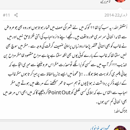
لائبریرین
فروری 22، 2014
#11
أستغفر الله‏، یہ سب کیا تھا ؟؟ گو کہ میں نئے شعرا کی صف میں شمار ہوتا ہوں اور وہ بھی جو عروض
سے شائد انتہائی سرسری طور واقِف ہیں۔ مُجھے اپنے دائرہ احباب کی اتنی فکر لاحق نہیں اور میں
نے غالب کو بھی اتہائی مختصر پڑھا اردو زباں پراپنی ضعیف گرفت کی وجہ سے ، مگر میں سوچ بھی
نہیں سکتا تھا کہ غالب کے بارے کوئی یوں بھی لِکھ سکتا ہے چاہے مزاح مقصود تھا مگر مزاح بِن
تہذیب؟؟ اگر آپ میں سے کسی کو بُرا لگے تو معذرت مگر اس عروضیئے سے میری التجا ہے کہ
بھائی پلمبری کر لو بہت بھلا ہو گا ۔۔ !! ( عموماً میں ایسے نازیبا الفاظ سے پرہیز کرتا ہوں مگر غالب
کے ایسے ذکر پر برداشت نہ ہوا ) یوں تو ہم سب تا عمر سیکھنے کے مرحلے میں ہوتے ہیں مگر
احباب سے التماس ہے کہ اِملا کی کسی غلطی کو Point Out کر دیجیئے گا کہ میں ابھی اس مرحلہ میں
بھی انتہائی کم سِن ہوں۔
جزاک اللہ!
محمود احمد غزنوی