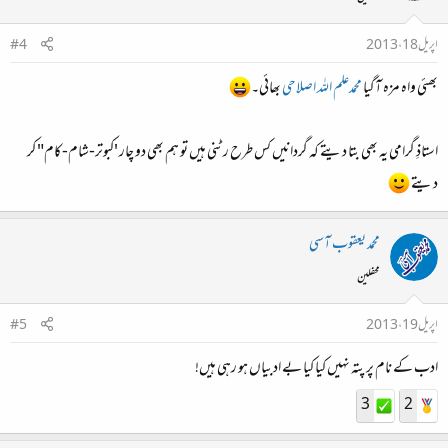
اپریل 18، 2013
#4
بھئی واہ مزہ آگیا
محمدعلم اللہ اصلاحی
بھائی۔
استاذِ گرامی یہ بھی بتا دیتے کہ گردانیں کس طرح رٹنی ہیں تو ہم بھی دو چار 'کبوتر-شام-کام" کر
دیتے
محمد یعقوب آسی
محفلین
اپریل 19، 2013
#5
ادب کے نام پر پتہ نہیں کیا کیا بے ادبیاں ہو رہی ہیں!
3
2