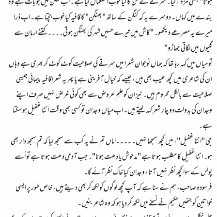
ہوتا" بھئی مزہ آگیا۔ سرقے کے فن کا کیا خوب استعمال کیا ہے۔ اب کنگن میں جو بات ہے وہ
بندے میں کہاں۔ دوسرے یہ کہ کنگن کے ساتھ "بھنگن" کا قافیہ کیا خوب جچتا ہے۔ اب ذرا
میرے یہ مصرعے دیکھو۔ "کاش میں تیرے حسیں شہر کی بھنگن ہوتی۔۔۔۔کتنے ارمان سے
گلیوں میں لگاتی جھاڑو"
تو میاں میں کہہ رہا تھا کہ جہاں نوجوان شعرا میں سرقے کی صلاحیت کوٹ کوٹ کر بھری ہے وہاں
ان کی شاعری میں کچھ عیب بھی ہیں، جیسے کہ خیال آفرینی ہے یا پھر یہ شعرا قافیہ پیمائی جیسی
صلاحیت سے بالکل محروم ہیں۔ نیز ان کو علمِ عروض سے بھی کوئی غرض نہیں صرف اپنے
وجدان کی بدولت دو چار شعر کہہ لیتے ہیں۔ اب میاں وجدان تو کسی بھی وقت انٹا غفیل ہوسکتا
ہے۔
جی "انٹا غفیل"، میں کچھ سمجھا نہیں۔ ۔۔۔۔اماں تم نے یہ کب سے سمجھ لیا کہ تم سمجھ دار بھی
ہو۔ انٹا غفیل کا مطلب ہوتا ہے "مدحوش یا دھت ہونا"۔ جب آدمی دھت ہوتا ہے تو اُسے
پولس کے سوا کچھ نظر نہیں آتا، وجدان کیا خاک نظر آئے گا۔
فرسودہ صاحب، ہم نے سنا ہے کہ آپ کچھ لوگوں کو لکھ کر بھی دیتے ہیں، خاص طور پر ایسی
خواتین کو جنھیں حکیم نے نسخے میں لکھ کر دیا ہو کہ وہ شاعر بنیں۔