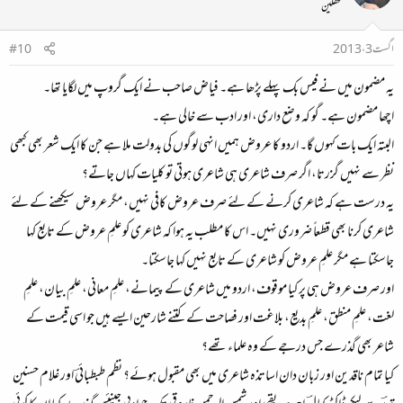
محفلین
اگست 3، 2013
#10
یہ مضمون میں نے فیس بک پہلے پڑھا ہے۔ فیاض صاحب نے ایک گروپ میں لگایا تھا۔
اچھا مضمون ہے۔ گو کہ وضع داری، اور ادب سے خالی ہے۔
البتہ ایک بات کہوں گا۔ اردو کا عروض ہمیں انہی لوگوں کی بدولت ملا ہے جن کا ایک شعر بھی کبھی
نظر سے نہیں گزرتا، اگر صرف شاعری ہی شاعری ہوتی تو کلیات کہاں جاتے؟
یہ درست ہے کہ شاعری کرنے کے لئے صرف عروض کافی نہیں، مگر عروض سیکھنے کے لئے
شاعری کرنا بھی قطعاً ضروری نہیں۔ اس کا مطلب یہ ہوا کہ شاعری کو علمِ عروض کے تابع کہا
جاسکتا ہے مگر علمِ عروض کو شاعری کے تابع نہیں کہا جاسکتا۔
اور صرف عروض ہی پر کیا موقوف، اردو میں شاعری کے پیمانے، علمِ معانی، علمِ بیان، علمِ
لغت، علمِ منطق، علمِ بدیع، بلاغت اور فصاحت کے کتنے شارحین ایسے ہیں جو اسی قیمت کے
شاعر بھی گذرے جس درجے کے وہ علماء تھے؟
کیا تمام ناقدین اور زبان دان اساتذہ شاعری میں بھی مقبول ہوئے؟ نظم طبطبائیؔ اور غلام حسنین