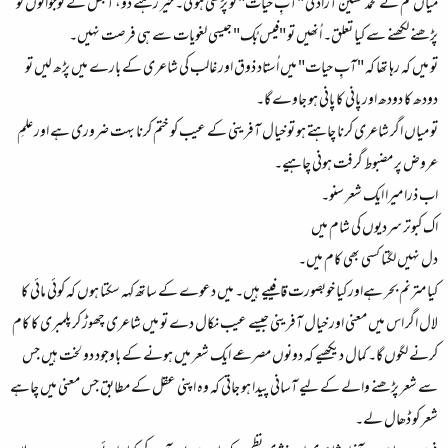
میاں تم نے محمد حسین آزاد کی "آبِ حیات" تو پڑھی ہو گی۔ خیر رہنے دو، آجکل کے نوجوانوں کو
پڑھنے لکھنے سے کیا تعلق۔ اُنھیں تو "فیس بُک" جیسی لغویات سے ہی فرصت نہیں۔
تو میں کہ رہا تھا کہ "آبِ حیات" میں اُستاد ذوق اور غالب کی شاعری کے بارے میں پڑھ لیں تو
دودھ کا دودھ اور پانی کا پانی ہو جاوے گا۔
تو میاں اگر شاعری کرنا چاہتے ہو تو خیال آفرینی کے عیب کو ختم کرنا بہت ضروری ہے اور علمِ
عروض پر مضبوط گرفت ہونی چاہیے۔
اب ذرا میرا ایک شعر سنو۔
اک کبوتر سردیوں کی شام میں
دل نہیں لگتا کسی بھی کام میں۔
کیا مترنم بحر ہےاور کیا خوبصورت قافییے ہیں۔ میں دعوے کے ساتھ کہہ سکتا ہوں کہ کوئی مائی کا
لال اگر اس میں معنی اور خیال آفرینی جیسے عیب نکال دے تو میں شاعری چھوڑ کر پلمبری کا کام
کرنے لگوں گا۔ کمال دیکھیے کہ دونوں مصرعے ایک شعر میں ہونے کے باوجود دو لخت ہیں جس
سے شعر پڑھنے والے کے لیے آسانی پیدا ہو جاتی کہ وہ اپنی عقل کے مطابق جس معنی میں چاہے
شعر کو ڈھال لے۔