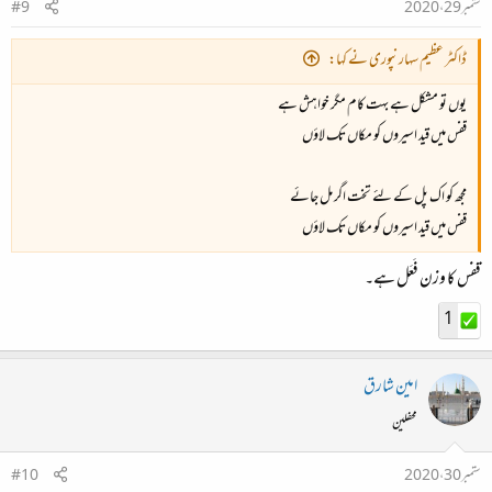
ستمبر 29، 2020
#9
ڈاکٹر عظیم سہارنپوری نے کہا:
یوں تو مشکل ہے بہت کام مگر خواہش ہے
قفس میں قید اسیروں کو مکاں تک لاؤں
مجھ کو اک پل کے لئے تخت اگر مل جائے
قفس میں قید اسیروں کو مکاں تک لاؤں
قفس کا وزن فَعَل ہے۔
1
امین شارق
محفلین
ستمبر 30، 2020
#10