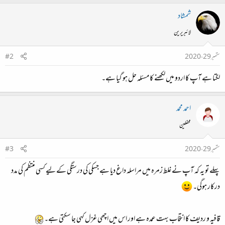
شمشاد
لائبریرین
ستمبر 29، 2020
#2
لگتا ہے آپ کا اردو میں لکھنے کا مسئلہ حل ہو گیا ہے۔
احمد محمد
محفلین
ستمبر 29، 2020
#3
پہلے تو یہ کہ آپ نے غلط زمرہ میں مراسلہ داغ دیا ہے جسکی کی درستگی کے لیے کسی منتظم کی مدد
درکار ہوگی۔
قافیہ و ردیف کا انتخاب بہت عمدہ ہے اور اس میں اچھی غزل کہی جا سکتی ہے۔