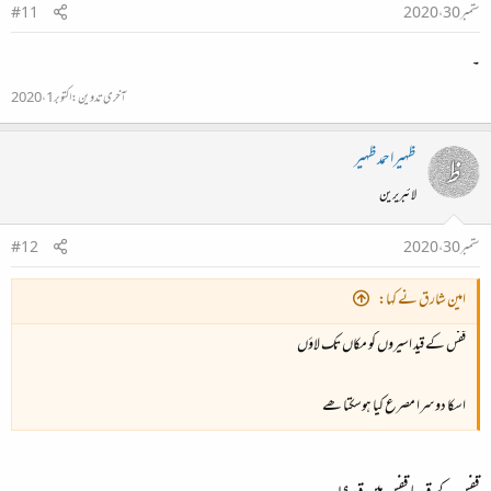
ستمبر 30، 2020
#11
۔
آخری تدوین:
اکتوبر 1، 2020
ظہیراحمدظہیر
لائبریرین
ستمبر 30، 2020
#12
امین شارق نے کہا:
قفس کے قید اسیروں کو مکاں تک لاؤں
اسکا دوسرا مصرع کیا ہوسکتا ھے