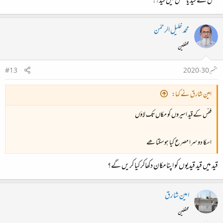
قفس کے قید یا قفس میں قید؟!
محمد خلیل الرحمٰن
محفلین
ستمبر 30، 2020
#13
امین شارق نے کہا:
قفس کے قید اسیروں کو مکاں تک لاؤں
اسکا دوسرا مصرع کیا ہوسکتا ھے
قید میں قید قیدیوں کو اپنا مکان دکھاکر کیا کریں گے؟
امین شارق
محفلین