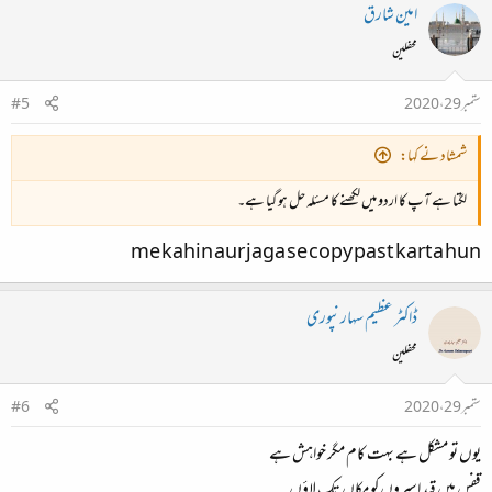
امین شارق
محفلین
ستمبر 29، 2020
#5
شمشاد نے کہا:
لگتا ہے آپ کا اردو میں لکھنے کا مسئلہ حل ہو گیا ہے۔
me kahin aur jaga se copy past karta hun
ڈاکٹر عظیم سہارنپوری
محفلین
ستمبر 29، 2020
#6
یوں تو مشکل ہے بہت کام مگر خواہش ہے
قفس میں قید اسیروں کو مکاں تک لاؤں