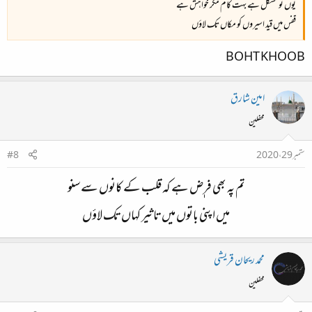
یوں تو مشکل ہے بہت کام مگر خواہش ہے
قفس میں قید اسیروں کو مکاں تک لاؤں
BOHT KHOOB
امین شارق
محفلین
ستمبر 29، 2020
#8
تم پہ بھی فرٖٖٖض ہے کہ قلب کے کانوں سے سنو
میں اپنی باتوں میں تاثیر کہاں تک لاؤں
محمد ریحان قریشی
محفلین