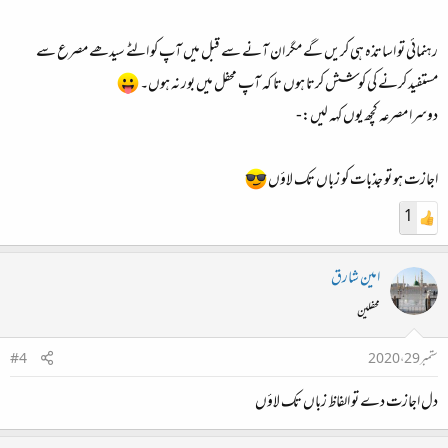
رہنمائی تو اساتذہ ہی کریں گے مگر ان آنے سے قبل میں آپ کو الٹے سیدھے مصرع سے
مستفید کرنے کی کوشش کرتا ہوں تا کہ آپ محفل میں بور نہ ہوں۔
دوسرا مصرعہ کچھ یوں کہہ لیں:-
اجازت ہو تو جذبات کو زباں تک لاؤں
1
امین شارق
محفلین
ستمبر 29، 2020
#4
دل اجازت دے تو الفاظ زباں تک لاؤں