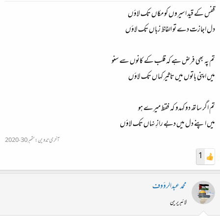
قفس کے قید اسیروں کو مکاں تک لاؤں
دل اجازت دے تو الفاظ زباں تک لاؤں
تم پہ بھی فرض ہے کہ قلب کے کانوں سے سنو
میں اپنی باتوں میں تاثیر کہاں تک لاؤں
تم اگر ساتھ دو کہدو کہ فقط میرے ہو
میں اپنے دل میں دبے رازِ نہاں تک لاؤں
آخری تدوین:
ستمبر 30، 2020
1
محمد عبدالرؤوف
لائبریرین