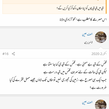
قید میں قید قیدیوں کو اپنا مکان دکھاکر کیا کریں گے؟
اس مصرعے کا مطلب ہے انکو آزادی دلانا
الف عین
لائبریرین
اکتوبر 2، 2020
#16
قفس کے قید بے معنی ہے، قفس کے قیدی کہا جا سکتا ہے
لیکن قید کی حالت کے لئے صرف قفس میں قید درست ہے
جب ایک ہی مصرع ہے، زمین کی مجبوری نہیں تو مکاں تک لاؤں جیسے مہمل فقرے کی کیا
ضرورت ہے؟
الف عین