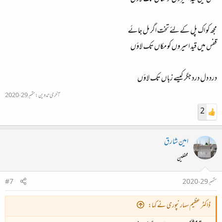
مجھ کو اک پل کے لئے تخت اگر مل جائے
قفس میں قید اسیروں کو مکاں تک لاؤں
درد دل درد جگر کیسے زباں تک لاؤں
آخری تدوین:
ستمبر 29، 2020
2
امین شارق
محفلین
ستمبر 29، 2020
#7
ڈاکٹر عظیم سہارنپوری نے کہا: