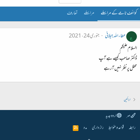
کوائف نامے کے مراسلے
مراسلے
تعارف
عطاء اللہ جیلانی
جنوری 24، 2021
ع
السلام علیکم
ڈاکٹر صاحب کیسے ہے آپ
محفل پر نظر نہیں آرہے
اراکین
مہر
اردو جدید
رابطہ
قواعد و ضوابط
راز داری
مدد
R
S
S