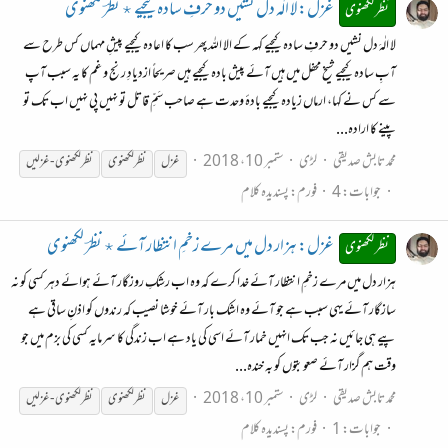
غزل: لا الٰہ دل نشیں دو حرفِ سادہ کیجیے ٭ نظرؔ لکھنوی
نظر لکھنوی
لا الٰہَ دل نشیں دو حرفِ سادہ کیجیے کہہ کے الا اللہ پھر سب کا اعادہ کیجیے پیشِ مہماں کس طرح سے
آبِ سادہ کیجیے شیخ محفل میں ہیں آئے پیش بادہ کیجیے ہیں صریحاً ازدیادِ رنج و غم کا یہ سبب آپ
سے کس نے کہا، ارماں زیادہ کیجیے بادۂ وحدت ہے صاحب سَمِّ قاتل تو نہیں پی نہیں اب تک تو
پینے کا ارادہ...
محمد تابش صدیقی
لڑی
ستمبر 10، 2018
غزل
نظر
لکھنوی
نظر
لکھنوی
-
غزلیں
جوابات: 4
فورم:
پسندیدہ کلام
غزل: ہزار دل میں مرے زخمِ انتظار آئے ٭ نظرؔ لکھنوی
نظر لکھنوی
ہزار دل میں مرے زخمِ انتظار آئے خدا کرے کہ وہ اب رشکِ روزگار آئے ہوائے دہر کسی کو نہ
سازگار آئے یہی سبب ہے جو آئے وہ اشک بار آئے خوشا نصیب کہ رندوں کو اذنِ ساقی ہے
پیے ہی جائیں نہ جب تک انہیں خمار آئے اسی کی یاد ہے اب زندگی کا سرمایہ کسی کی بزم میں جو
وقت ہم گزار آئے صعوبتوں کو بہ خندہ...
محمد تابش صدیقی
لڑی
ستمبر 10، 2018
غزل
نظر
لکھنوی
نظر
لکھنوی
-
غزلیں
جوابات: 1
فورم:
پسندیدہ کلام