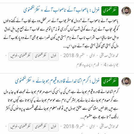
غزل: باصواب آئے ناصواب آئے ٭ نظرؔ لکھنوی
نظر لکھنوی
باصواب آئے ناصواب آئے آہِ دل کا مگر جواب آئے سرِ محفل وہ بے نقاب آئے کہنے والوں
کو کچھ حجاب آئے بن ترے کوئی شب کہاں گزری تو نہ آیا تو تیرے خواب آئے جمع ہیں اہلِ ذوق
و اہلِ صفا ساقیا اب شرابِ ناب آئے بزمِ ہستی میں کون ٹھہرا ہے جو بھی آئے وہ پارکاب آئے
دل کی بستی بھی کوئی بستی ہے آئے دن اس...
محمد تابش صدیقی
لڑی
ستمبر 9، 2018
غزل
نظر
لکھنوی
نظر
لکھنوی
-
غزلیں
جوابات: 4
فورم:
پسندیدہ کلام
غزل: کرم اتنا خدائے قادر و قیوم ہو جائے ٭ نظرؔ لکھنوی
نظر لکھنوی
کرم اتنا خدائے قادر و قیوم ہو جائے ہے جس کی یہ اُسی کی امتِ مرحوم ہو جائے محبت کا یہ جذبہ دل
سے گر معدوم ہو جائے نہ جانے پھر بشر کس نام سے موسوم ہو جائے یہ کیا ہوتا ہے کیوں ہوتا
ہے میں بتلا نہیں سکتا کسی سے عشق ہو دل میں تو خود معلوم ہو جائے مجھے قسمت پہ پروانوں کی اکثر
رشک آتا ہے جو ہے مقسوم...
محمد تابش صدیقی
لڑی
ستمبر 9، 2018
غزل
نظر
لکھنوی
نظر
لکھنوی
-
غزلیں