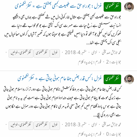
غزل: جو راہِ حق سے طبیعت کبھی بھٹکتی ہے ٭ نظرؔ لکھنوی
نظر لکھنوی
جو راہِ حق سے طبیعت کبھی بھٹکتی ہے مثالِ خار کوئی دل میں شے کھٹکتی ہے جہاں بھی دیکھیے
انسانیت سسکتی ہے رُخِ حیات سے حسرت سی اک ٹپکتی ہے جو محوِ خواب تھے دنیا سے
ٹھوکریں کھائیں کھلی جو آنکھ تو دنیا ہمیں تھپکتی ہے جو سوچتا ہوں کہ تعمیرِ آشیاں کر لوں معاً خیال میں
بجلی سی اک چمکتی ہے اٹھا...
محمد تابش صدیقی
لڑی
ستمبر 4، 2018
غزل
نظر
لکھنوی
نظر
لکھنوی
-
غزلیں
جوابات: 2
فورم:
پسندیدہ کلام
غزل: کس قدر جنسِ جفا عام ہوئی جاتی ہے ٭ نظرؔ لکھنوی
نظر لکھنوی
کس قدر جنسِ جفا عام ہوئی جاتی ہے ہر وفا کوششِ ناکام ہوئی جاتی ہے دور تر اَز رہِ اسلام ہوئی جاتی
ہے زندگی موت کا پیغام ہوئی جاتی ہے حیف دلدادۂ اوہام ہوئی جاتی ہے امتِ خیر یہ بدنام ہوئی
جاتی ہے ہوسِ بادۂ گلفام نہیں کم ہوتی سعیِ توبہ مری ناکام ہوئی جاتی ہے دور منزل ہے نگاہوں
سے ابھی رہرو کی بیچ...
محمد تابش صدیقی
لڑی
ستمبر 3، 2018
غزل
نظر
لکھنوی
نظر
لکھنوی
-
غزلیں
جوابات: 0
فورم:
پسندیدہ کلام