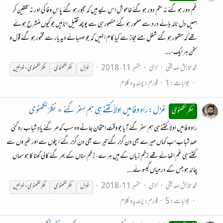
غم دور ہو گئے نہ ستم دور ہو گئے خاموش اس لیے ہیں کہ مجبور ہو گئے پاسِ وفا کی اور نہ تلقین کر
ہمیں دل نالہ ہائے درد سے معمور ہو گئے منصور ہی سے پوچھ قتیلِ انا ہیں جو کیوں منشرح ہوئے
تھے کہ مقہور ہو گئے شغلِ مئے مجاز سے کیا کام انہیں کہ جو صہبائے دیدِ یار سے مخمور ہو گئے قول و
سخن ہر ایک،...
محمد تابش صدیقی
لڑی
ستمبر 11، 2018
غزل
نظر
لکھنوی
نظر
لکھنوی
-
غزلیں
جوابات: 1
فورم:
پسندیدہ کلام
غزل: راہِ وفا میں اولاً کتنے ہی ہم سفر گئے ٭ نظرؔ لکھنوی
نظر لکھنوی
راہِ وفا میں اولاً کتنے ہی ہم سفر گئے آیا جو وقتِ امتحان جانے وہ سب کدھر گئے یادِ شباب رہ گئی
عہدِ شباب اب کہاں میرے بھی دن گزر گئے تیرے بھی دن گزر گئے اپنوں سے اور غیروں سے
کتنے ہی غم اٹھائے تھے زخم زباں کے ہیں ہرے، زخم سناں کے بھر گئے کالی گھٹا کا ہو سماں
چاند ہو جس کے درمیاں گیسوئے...
محمد تابش صدیقی
لڑی
ستمبر 11، 2018
غزل
نظر
لکھنوی
نظر
لکھنوی
-
غزلیں
جوابات: 5
فورم:
پسندیدہ کلام