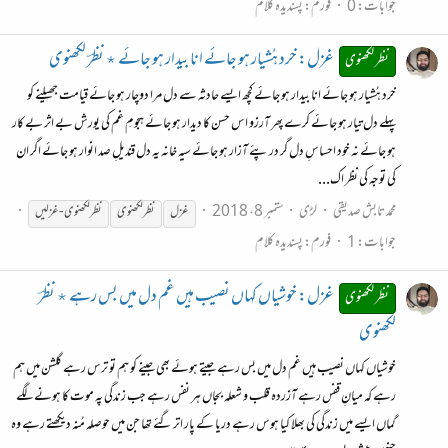
جوابات: 0
فورم:
پسندیدہ کلام
غزل: خرد ہُشیار ہو جائے انا بیدار ہو جائے ٭ نظرؔ لکھنوی
نظر لکھنوی
خرد ہُشیار ہو جائے انا بیدار ہو جائے کچھ ایسے حادثہ سے دل مرا دوچار ہو جائے قیامت جھیلنے کو
پہلے دل تیار ہو جائے کرے پھر آرزو اس حسن کا دیدار ہو جائے ہجومِ غم کی یورش بے اثر بے کار
ہو جائے نہ خود احساسِ دل گر در پئے آزار ہو جائے سیہ خانہ یہ دل قندیلِ صد انوار ہو جائے اگر ان
کی توجہ کی نظر اک...
محمد تابش صدیقی
لڑی
ستمبر 8، 2018
غزل
نظر
لکھنوی
نظر
لکھنوی
-
غزلیں
جوابات: 1
فورم:
پسندیدہ کلام
غزل: خوشیاں کہاں نصیب ہیں غم دل میں بس رہے ٭ نظرؔ
نظر لکھنوی
لکھنوی
خوشیاں کہاں نصیب ہیں غم دل میں بس رہے جیتے ہوئے بھی جینے کو ہم تو ترس رہے گلشن میں ہم
رہے کہ میانِ قفس رہے آزردہ قلب و شعلہ بجاں ہر نفس رہے جب زندگی پہ موت کا ہونے لگے
گماں ایسے میں زندگی کی بھلا کیا ہوس رہے دریا کے پار اتر گئے تھا جن میں حوصلہ مُنہ دیکھتے رہے وہ