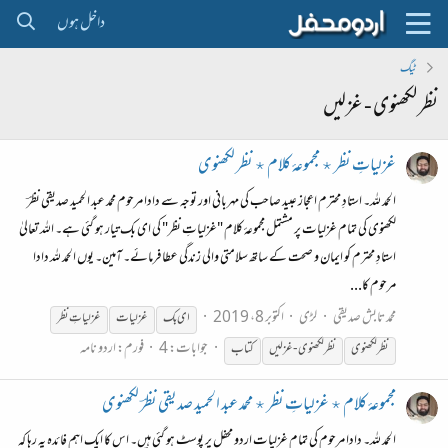
داخل ہوں
ٹیگ
نظر لکھنوی - غزلیں
غزلیاتِ نظر ٭ مجموعۂ کلام ٭ نظر لکھنوی
الحمد للہ۔ استادِ محترم اعجاز عبید صاحب کی مہربانی اور توجہ سے دادا مرحوم محمد عبد الحمید صدیقی نظرؔ
لکھنوی کی تمام غزلیات پر مشتمل مجموعۂ کلام "غزلیاتِ نظر" کی ای بک تیار ہو گئی ہے۔ اللہ تعالیٰ
استادِ محترم کو ایمان و صحت کے ساتھ سلامتی والی زندگی عطا فرمائے۔ آمین۔ یوں الحمد للہ دادا
مرحوم کا...
محمد تابش صدیقی
لڑی
اکتوبر 8، 2019
ای بک
غزلیات
غزلیاتِ
نظر
جوابات: 4
فورم:
اردو نامہ
نظر
لکھنوی
نظر
لکھنوی
-
غزلیں
کتاب
مجموعۂ کلام ٭ غزلیاتِ نظر ٭ محمد عبد الحمید صدیقی نظرؔ لکھنوی
الحمد للہ۔ دادا مرحوم کی تمام غزلیات اردو محفل پر پوسٹ ہو گئی ہیں۔ اس کا ایک اہم فائدہ یہ رہا کہ