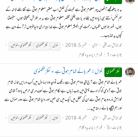
بہ ہر پہلو مجھے آٹھوں پہر معلوم ہوتی ہے محبت کی خلش اب معتبر معلوم ہوتی ہے تقاضے لا الہ کے
ہم نفس اُتنے ہی زیادہ ہیں بظاہر بات جتنی مختصر معلوم ہوتی ہے بہ ہر لغزش جھجکتا ہوں، سنبھلتا
ہوں، ٹھہرتا ہوں نگہباں رحمتِ خیر البشرؐ معلوم ہوتی ہے خدا بیزاریِ دنیا فزوں تر آئے دن ہے
کیوں یہ تہذیبِ...
محمد تابش صدیقی
لڑی
ستمبر 5، 2018
غزل
نظر
لکھنوی
نظر
لکھنوی
-
غزلیں
جوابات: 1
فورم:
پسندیدہ کلام
غزل: عمر ہائے تمام ہوتی ہے ٭ نظرؔ لکھنوی
نظر لکھنوی
عمر ہائے تمام ہوتی ہے آج قیدِ دوام ہوتی ہے رشکِ توحید وہ بسا دل میں کب درایں خانہ شام
ہوتی ہے آدمی کو گرا دے پستی میں جب زباں بے لگام ہوتی ہے اُف مری حرصِ بادہ آشامی
خواہشِ دُرد و جام ہوتی ہے ان کی محفل میں ایک میں ہی نہیں اور دنیا تمام ہوتی ہے دور منزل ہے
اور ہم پیچھے ہائے رستہ میں...
محمد تابش صدیقی
لڑی
ستمبر 4، 2018
غزل
نظر
لکھنوی
نظر
لکھنوی
-
غزلیں
جوابات: 5
فورم:
پسندیدہ کلام